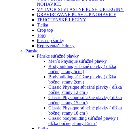
NOHAVICE
VYTVOR SI VLASTNÉ PUSH-UP LEGÍNY
GRAVIROVANÉ PUSH-UP NOHAVICE
TEHOTENSKÉ LEGÍNY
Tielka
Crop top
Topy
Push-up šortky
Reprezentačné dresy
Pánske
Pánske súťažné plavky
Men´s Physique súťažné plavky
Bodybuilding súťažné plavky ( dĺžka
bočnej strany 5cm )
Bodybuilding súťažné plavky ( dĺžka
bočnej strany 2cm )
Classic Physique súťažné plavky ( dĺžka
bočnej strany 12 cm )
Classic Physique súťažné plavky ( dĺžka
bočnej strany 15 cm )
Classic Physique súťažné plavky ( dĺžka
bočnej strany 18 cm )
Classic bodybuilding súťažné plavky (
dĺžka bočnej strany 15cm )
Tielka