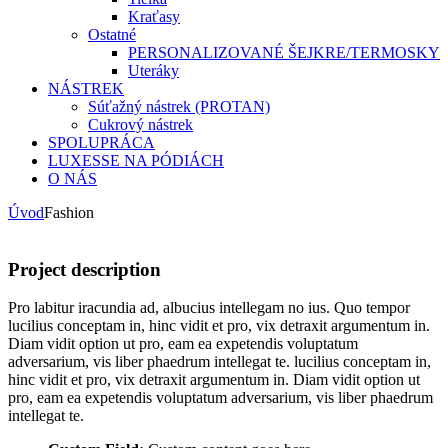
Kraťasy
Ostatné
PERSONALIZOVANÉ ŠEJKRE/TERMOSKY
Uteráky
NÁSTREK
Súťažný nástrek (PROTAN)
Cukrový nástrek
SPOLUPRÁCA
LUXESSE NA PÓDIÁCH
O NÁS
Úvod
Fashion
Project description
Pro labitur iracundia ad, albucius intellegam no ius. Quo tempor
lucilius conceptam in, hinc vidit et pro, vix detraxit argumentum in.
Diam vidit option ut pro, eam ea expetendis voluptatum
adversarium, vis liber phaedrum intellegat te. lucilius conceptam in,
hinc vidit et pro, vix detraxit argumentum in. Diam vidit option ut
pro, eam ea expetendis voluptatum adversarium, vis liber phaedrum
intellegat te.