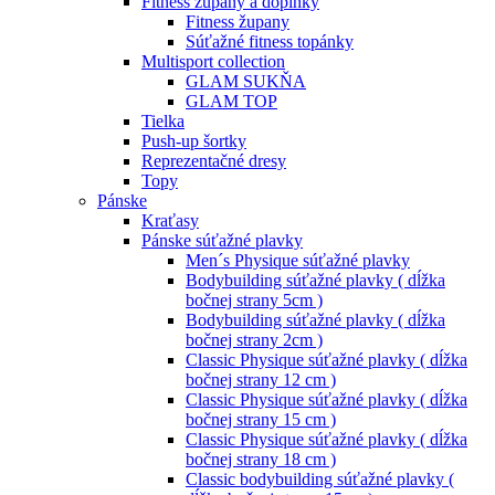
Fitness župany a doplnky
Fitness župany
Súťažné fitness topánky
Multisport collection
GLAM SUKŇA
GLAM TOP
Tielka
Push-up šortky
Reprezentačné dresy
Topy
Pánske
Kraťasy
Pánske súťažné plavky
Men´s Physique súťažné plavky
Bodybuilding súťažné plavky ( dĺžka
bočnej strany 5cm )
Bodybuilding súťažné plavky ( dĺžka
bočnej strany 2cm )
Classic Physique súťažné plavky ( dĺžka
bočnej strany 12 cm )
Classic Physique súťažné plavky ( dĺžka
bočnej strany 15 cm )
Classic Physique súťažné plavky ( dĺžka
bočnej strany 18 cm )
Classic bodybuilding súťažné plavky (