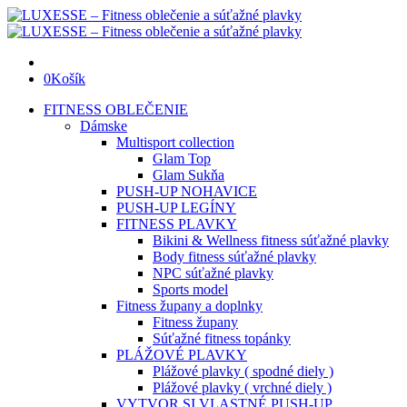
0
Košík
FITNESS OBLEČENIE
Dámske
Multisport collection
Glam Top
Glam Sukňa
PUSH-UP NOHAVICE
PUSH-UP LEGÍNY
FITNESS PLAVKY
Bikini & Wellness fitness súťažné plavky
Body fitness súťažné plavky
NPC súťažné plavky
Sports model
Fitness župany a doplnky
Fitness župany
Súťažné fitness topánky
PLÁŽOVÉ PLAVKY
Plážové plavky ( spodné diely )
Plážové plavky ( vrchné diely )
VYTVOR SI VLASTNÉ PUSH-UP