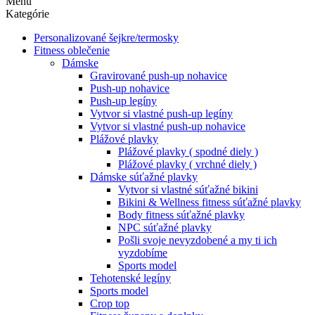
Menu
Kategórie
Personalizované šejkre/termosky
Fitness oblečenie
Dámske
Gravirované push-up nohavice
Push-up nohavice
Push-up legíny
Vytvor si vlastné push-up legíny
Vytvor si vlastné push-up nohavice
Plážové plavky
Plážové plavky ( spodné diely )
Plážové plavky ( vrchné diely )
Dámske súťažné plavky
Vytvor si vlastné súťažné bikini
Bikini & Wellness fitness súťažné plavky
Body fitness súťažné plavky
NPC súťažné plavky
Pošli svoje nevyzdobené a my ti ich
vyzdobíme
Sports model
Tehotenské legíny
Sports model
Crop top