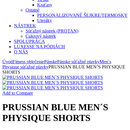
Kraťasy
Ostatné
PERSONALIZOVANÉ ŠEJKRE/TERMOSKY
Uteráky
NÁSTREK
Súťažný nástrek (PROTAN)
Cukrový nástrek
SPOLUPRÁCA
LUXESSE NA PÓDIÁCH
O NÁS
Úvod
Fitness oblečenie
Pánske
Pánske súťažné plavky
Men´s
Physique súťažné plavky
PRUSSIAN BLUE MEN´S PHYSIQUE
SHORTS
Add to Compare
PRUSSIAN BLUE MEN´S
PHYSIQUE SHORTS