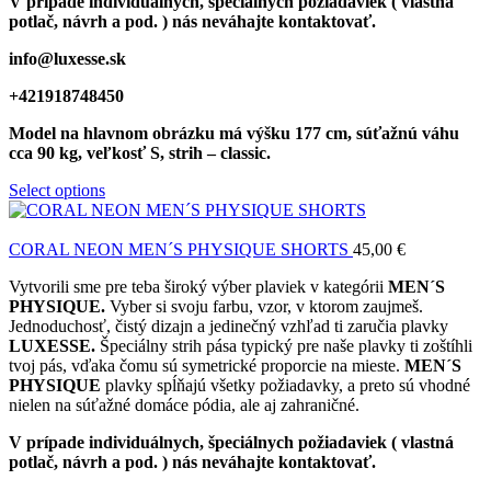
V prípade individuálnych, špeciálnych požiadaviek ( vlastná
potlač, návrh a pod. ) nás neváhajte kontaktovať.
info@luxesse.sk
+421918748450
Model
na hlavnom obrázku má výšku 177 cm, súťažnú váhu
cca 90 kg, veľkosť S, strih – classic.
Select options
CORAL NEON MEN´S PHYSIQUE SHORTS
45,00
€
Vytvorili sme pre teba široký výber plaviek v kategórii
MEN´S
PHYSIQUE.
Vyber si svoju farbu, vzor, v ktorom zaujmeš.
Jednoduchosť, čistý dizajn a jedinečný vzhľad ti zaručia plavky
LUXESSE.
Špeciálny strih pása typický pre naše plavky ti zoštíhli
tvoj pás, vďaka čomu sú symetrické proporcie na mieste.
MEN´S
PHYSIQUE
plavky spĺňajú všetky požiadavky, a preto sú vhodné
nielen na súťažné domáce pódia, ale aj zahraničné.
V prípade individuálnych, špeciálnych požiadaviek ( vlastná
potlač, návrh a pod. ) nás neváhajte kontaktovať.