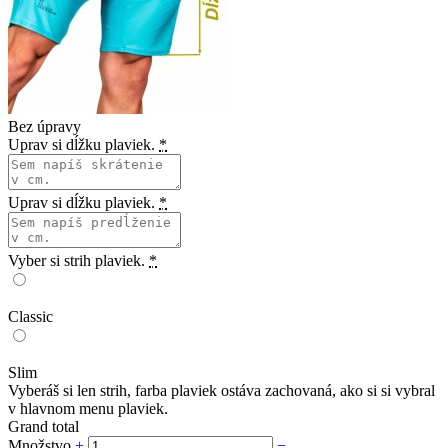
Bez úpravy
Uprav si dĺžku plaviek.
*
Uprav si dĺžku plaviek.
*
Vyber si strih plaviek.
*
Classic
Slim
Vyberáš si len strih, farba plaviek ostáva zachovaná, ako si si vybral
v hlavnom menu plaviek.
Grand total
Množstvo
+
−