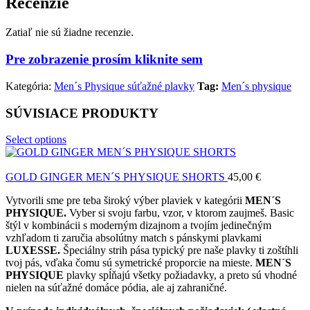
Recenzie
Zatiaľ nie sú žiadne recenzie.
Pre zobrazenie prosím kliknite sem
Kategória:
Men´s Physique súťažné plavky
Tag:
Men´s physique
SÚVISIACE PRODUKTY
Select options
GOLD GINGER MEN´S PHYSIQUE SHORTS
45,00
€
Vytvorili sme pre teba široký výber plaviek v kategórii
MEN´S
PHYSIQUE.
Vyber si svoju farbu, vzor, v ktorom zaujmeš. Basic
štýl v kombinácii s moderným dizajnom a tvojím jedinečným
vzhľadom ti zaručia absolútny match s pánskymi plavkami
LUXESSE.
Špeciálny strih pása typický pre naše plavky ti zoštíhli
tvoj pás, vďaka čomu sú symetrické proporcie na mieste.
MEN´S
PHYSIQUE
plavky spĺňajú všetky požiadavky, a preto sú vhodné
nielen na súťažné domáce pódia, ale aj zahraničné.