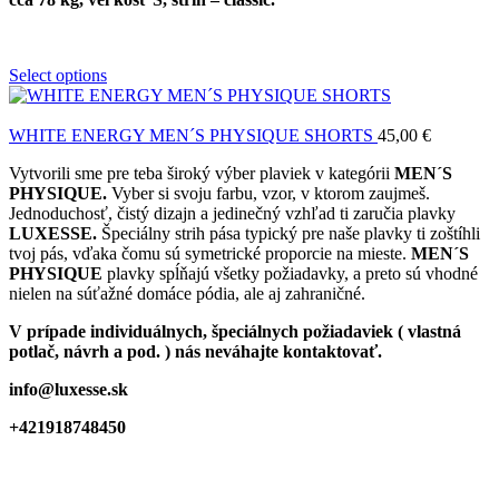
Select options
WHITE ENERGY MEN´S PHYSIQUE SHORTS
45,00
€
Vytvorili sme pre teba široký výber plaviek v kategórii
MEN´S
PHYSIQUE.
Vyber si svoju farbu, vzor, v ktorom zaujmeš.
Jednoduchosť, čistý dizajn a jedinečný vzhľad ti zaručia plavky
LUXESSE.
Špeciálny strih pása typický pre naše plavky ti zoštíhli
tvoj pás, vďaka čomu sú symetrické proporcie na mieste.
MEN´S
PHYSIQUE
plavky spĺňajú všetky požiadavky, a preto sú vhodné
nielen na súťažné domáce pódia, ale aj zahraničné.
V prípade individuálnych, špeciálnych požiadaviek ( vlastná
potlač, návrh a pod. ) nás neváhajte kontaktovať.
info@luxesse.sk
+421918748450