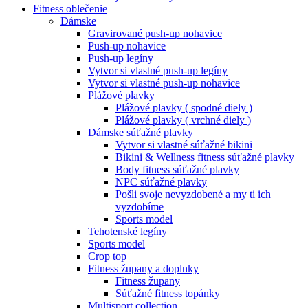
Fitness oblečenie
Dámske
Gravirované push-up nohavice
Push-up nohavice
Push-up legíny
Vytvor si vlastné push-up legíny
Vytvor si vlastné push-up nohavice
Plážové plavky
Plážové plavky ( spodné diely )
Plážové plavky ( vrchné diely )
Dámske súťažné plavky
Vytvor si vlastné súťažné bikini
Bikini & Wellness fitness súťažné plavky
Body fitness súťažné plavky
NPC súťažné plavky
Pošli svoje nevyzdobené a my ti ich
vyzdobíme
Sports model
Tehotenské legíny
Sports model
Crop top
Fitness župany a doplnky
Fitness župany
Súťažné fitness topánky
Multisport collection