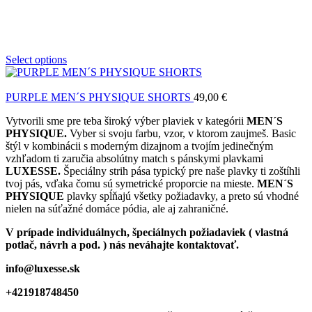
Select options
PURPLE MEN´S PHYSIQUE SHORTS
49,00
€
Vytvorili sme pre teba široký výber plaviek v kategórii
MEN´S
PHYSIQUE.
Vyber si svoju farbu, vzor, v ktorom zaujmeš. Basic
štýl v kombinácii s moderným dizajnom a tvojím jedinečným
vzhľadom ti zaručia absolútny match s pánskymi plavkami
LUXESSE.
Špeciálny strih pása typický pre naše plavky ti zoštíhli
tvoj pás, vďaka čomu sú symetrické proporcie na mieste.
MEN´S
PHYSIQUE
plavky spĺňajú všetky požiadavky, a preto sú vhodné
nielen na súťažné domáce pódia, ale aj zahraničné.
V prípade individuálnych, špeciálnych požiadaviek ( vlastná
potlač, návrh a pod. ) nás neváhajte kontaktovať.
info@luxesse.sk
+421918748450