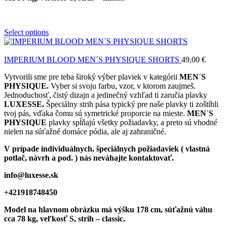
Select options
IMPERIUM BLOOD MEN´S PHYSIQUE SHORTS
49,00
€
Vytvorili sme pre teba široký výber plaviek v kategórii
MEN´S
PHYSIQUE.
Vyber si svoju farbu, vzor, v ktorom zaujmeš.
Jednoduchosť, čistý dizajn a jedinečný vzhľad ti zaručia plavky
LUXESSE.
Špeciálny strih pása typický pre naše plavky ti zoštíhli
tvoj pás, vďaka čomu sú symetrické proporcie na mieste.
MEN´S
PHYSIQUE
plavky spĺňajú všetky požiadavky, a preto sú vhodné
nielen na súťažné domáce pódia, ale aj zahraničné.
V prípade individuálnych, špeciálnych požiadaviek ( vlastná
potlač, návrh a pod. ) nás neváhajte kontaktovať.
info@luxesse.sk
+421918748450
Model
na hlavnom obrázku má výšku 178 cm, súťažnú váhu
cca 78 kg, veľkosť S, strih – classic.