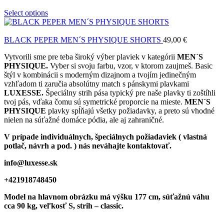
Select options
BLACK PEPER MEN´S PHYSIQUE SHORTS
49,00
€
Vytvorili sme pre teba široký výber plaviek v kategórii
MEN´S
PHYSIQUE.
Vyber si svoju farbu, vzor, v ktorom zaujmeš. Basic
štýl v kombinácii s moderným dizajnom a tvojím jedinečným
vzhľadom ti zaručia absolútny match s pánskymi plavkami
LUXESSE.
Špeciálny strih pása typický pre naše plavky ti zoštíhli
tvoj pás, vďaka čomu sú symetrické proporcie na mieste.
MEN´S
PHYSIQUE
plavky spĺňajú všetky požiadavky, a preto sú vhodné
nielen na súťažné domáce pódia, ale aj zahraničné.
V prípade individuálnych, špeciálnych požiadaviek ( vlastná
potlač, návrh a pod. ) nás neváhajte kontaktovať.
info@luxesse.sk
+421918748450
Model
na hlavnom obrázku má výšku 177 cm, súťažnú váhu
cca 90 kg, veľkosť S, strih – classic.