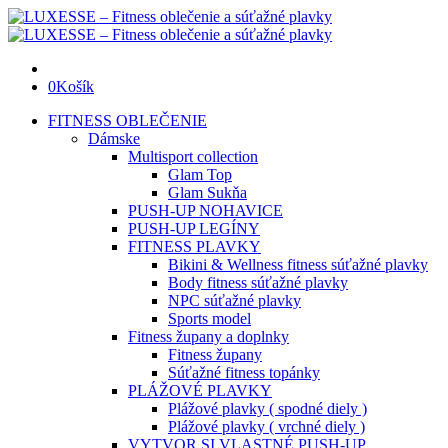
0
Košík
FITNESS OBLEČENIE
Dámske
Multisport collection
Glam Top
Glam Sukňa
PUSH-UP NOHAVICE
PUSH-UP LEGÍNY
FITNESS PLAVKY
Bikini & Wellness fitness súťažné plavky
Body fitness súťažné plavky
NPC súťažné plavky
Sports model
Fitness župany a doplnky
Fitness župany
Súťažné fitness topánky
PLÁŽOVÉ PLAVKY
Plážové plavky ( spodné diely )
Plážové plavky ( vrchné diely )
VYTVOR SI VLASTNÉ PUSH-UP