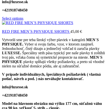
info@luxesse.sk
+421918748450
Select options
RED FIRE MEN´S PHYSIQUE SHORTS
45,00
€
Vytvorili sme pre teba široký výber plaviek v kategórii
MEN´S
PHYSIQUE.
Vyber si svoju farbu, vzor, v ktorom zaujmeš.
Jednoduchosť, čistý dizajn a jedinečný vzhľad ti zaručia plavky
LUXESSE.
Špeciálny strih pása typický pre naše plavky ti zoštíhli
tvoj pás, vďaka čomu sú symetrické proporcie na mieste.
MEN´S
PHYSIQUE
plavky spĺňajú všetky požiadavky, a preto sú vhodné
nielen na súťažné domáce pódia, ale aj zahraničné.
V prípade individuálnych, špeciálnych požiadaviek ( vlastná
potlač, návrh a pod. ) nás neváhajte kontaktovať.
info@luxesse.sk
+421918748450
Model
na hlavnom obrázku má výšku 177 cm, súťažnú váhu
cca 90 kg, veľkosť S, strih – classic.