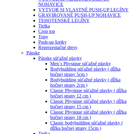
NOHAVICE
VYTVOR SI VLASTNÉ PUSH-UP LEGÍNY
GRAVIROVANÉ PUSH-UP NOHAVICE
TEHOTENSKÉ LEGÍNY
Tielka
Crop top
Topy
Push-up šortky
Reprezentačné dresy
Pánske
Pánske súťažné plavky
Men´s Physique súťažné plavky
Bodybuilding súťažné plavky ( dĺžka
bočnej strany 5cm )
Bodybuilding súťažné plavky ( dĺžka
bočnej strany 2cm )
Classic Physique súťažné plavky ( dĺžka
bočnej strany 12 cm )
Classic Physique súťažné plavky ( dĺžka
bočnej strany 15 cm )
Classic Physique súťažné plavky ( dĺžka
bočnej strany 18 cm )
Classic bodybuilding súťažné plavky (
dĺžka bočnej strany 15cm )
Tielka