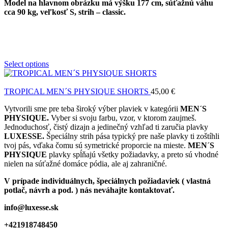
Model
na hlavnom obrázku má výšku 177 cm, súťažnú váhu
cca 90 kg, veľkosť S, strih – classic.
Select options
TROPICAL MEN´S PHYSIQUE SHORTS
45,00
€
Vytvorili sme pre teba široký výber plaviek v kategórii
MEN´S
PHYSIQUE.
Vyber si svoju farbu, vzor, v ktorom zaujmeš.
Jednoduchosť, čistý dizajn a jedinečný vzhľad ti zaručia plavky
LUXESSE.
Špeciálny strih pása typický pre naše plavky ti zoštíhli
tvoj pás, vďaka čomu sú symetrické proporcie na mieste.
MEN´S
PHYSIQUE
plavky spĺňajú všetky požiadavky, a preto sú vhodné
nielen na súťažné domáce pódia, ale aj zahraničné.
V prípade individuálnych, špeciálnych požiadaviek ( vlastná
potlač, návrh a pod. ) nás neváhajte kontaktovať.
info@luxesse.sk
+421918748450