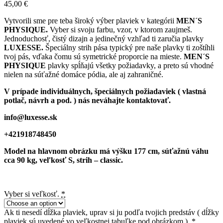
45,00
€
Vytvorili sme pre teba široký výber plaviek v kategórii
MEN´S
PHYSIQUE.
Vyber si svoju farbu, vzor, v ktorom zaujmeš.
Jednoduchosť, čistý dizajn a jedinečný vzhľad ti zaručia plavky
LUXESSE.
Špeciálny strih pása typický pre naše plavky ti zoštíhli
tvoj pás, vďaka čomu sú symetrické proporcie na mieste.
MEN´S
PHYSIQUE
plavky spĺňajú všetky požiadavky, a preto sú vhodné
nielen na súťažné domáce pódia, ale aj zahraničné.
V prípade individuálnych, špeciálnych požiadaviek ( vlastná
potlač, návrh a pod. ) nás neváhajte kontaktovať.
info@luxesse.sk
+421918748450
Model
na hlavnom obrázku má výšku 177 cm, súťažnú váhu
cca 90 kg, veľkosť S, strih – classic.
Vyber si veľkosť.
*
Ak ti nesedí dĺžka plaviek, uprav si ju podľa tvojich predstáv ( dĺžky
plaviek sú uvedené vo veľkostnej tabuľke pod obrázkom ).
*