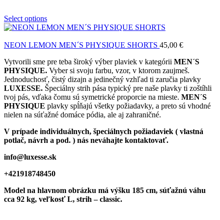
Select options
NEON LEMON MEN´S PHYSIQUE SHORTS
45,00
€
Vytvorili sme pre teba široký výber plaviek v kategórii
MEN´S
PHYSIQUE.
Vyber si svoju farbu, vzor, v ktorom zaujmeš.
Jednoduchosť, čistý dizajn a jedinečný vzhľad ti zaručia plavky
LUXESSE.
Špeciálny strih pása typický pre naše plavky ti zoštíhli
tvoj pás, vďaka čomu sú symetrické proporcie na mieste.
MEN´S
PHYSIQUE
plavky spĺňajú všetky požiadavky, a preto sú vhodné
nielen na súťažné domáce pódia, ale aj zahraničné.
V prípade individuálnych, špeciálnych požiadaviek ( vlastná
potlač, návrh a pod. ) nás neváhajte kontaktovať.
info@luxesse.sk
+421918748450
Model
na hlavnom obrázku má výšku 185 cm, súťažnú váhu
cca 92 kg, veľkosť L, strih – classic.