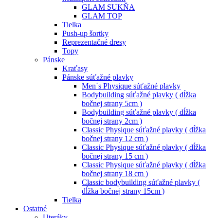
GLAM SUKŇA
GLAM TOP
Tielka
Push-up šortky
Reprezentačné dresy
Topy
Pánske
Kraťasy
Pánske súťažné plavky
Men´s Physique súťažné plavky
Bodybuilding súťažné plavky ( dĺžka
bočnej strany 5cm )
Bodybuilding súťažné plavky ( dĺžka
bočnej strany 2cm )
Classic Physique súťažné plavky ( dĺžka
bočnej strany 12 cm )
Classic Physique súťažné plavky ( dĺžka
bočnej strany 15 cm )
Classic Physique súťažné plavky ( dĺžka
bočnej strany 18 cm )
Classic bodybuilding súťažné plavky (
dĺžka bočnej strany 15cm )
Tielka
Ostatné
Uteráky