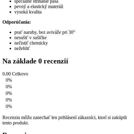
špeciálne strihanie pása
pevný a elastický materiál
vysoká kvalita
Odporúčania:
prať naruby, bez aviváže pri 30°
nesušiť v sušičke
nečistiť chemicky
nežehliť
Na základe 0 recenzií
0.00
Celkovo
0%
0%
0%
0%
0%
Recenziu môžu zanechať len prihlásení zákazníci, ktorí si zakúpili
tento produkt.