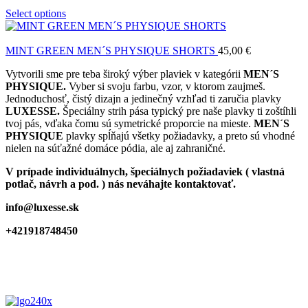
Select options
MINT GREEN MEN´S PHYSIQUE SHORTS
45,00
€
Vytvorili sme pre teba široký výber plaviek v kategórii
MEN´S
PHYSIQUE.
Vyber si svoju farbu, vzor, v ktorom zaujmeš.
Jednoduchosť, čistý dizajn a jedinečný vzhľad ti zaručia plavky
LUXESSE.
Špeciálny strih pása typický pre naše plavky ti zoštíhli
tvoj pás, vďaka čomu sú symetrické proporcie na mieste.
MEN´S
PHYSIQUE
plavky spĺňajú všetky požiadavky, a preto sú vhodné
nielen na súťažné domáce pódia, ale aj zahraničné.
V prípade individuálnych, špeciálnych požiadaviek ( vlastná
potlač, návrh a pod. ) nás neváhajte kontaktovať.
info@luxesse.sk
+421918748450