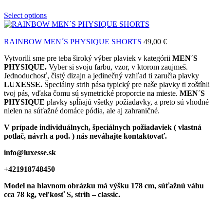
Select options
RAINBOW MEN´S PHYSIQUE SHORTS
49,00
€
Vytvorili sme pre teba široký výber plaviek v kategórii
MEN´S
PHYSIQUE.
Vyber si svoju farbu, vzor, v ktorom zaujmeš.
Jednoduchosť, čistý dizajn a jedinečný vzhľad ti zaručia plavky
LUXESSE.
Špeciálny strih pása typický pre naše plavky ti zoštíhli
tvoj pás, vďaka čomu sú symetrické proporcie na mieste.
MEN´S
PHYSIQUE
plavky spĺňajú všetky požiadavky, a preto sú vhodné
nielen na súťažné domáce pódia, ale aj zahraničné.
V prípade individuálnych, špeciálnych požiadaviek ( vlastná
potlač, návrh a pod. ) nás neváhajte kontaktovať.
info@luxesse.sk
+421918748450
Model
na hlavnom obrázku má výšku 178 cm, súťažnú váhu
cca 78 kg, veľkosť S, strih – classic.