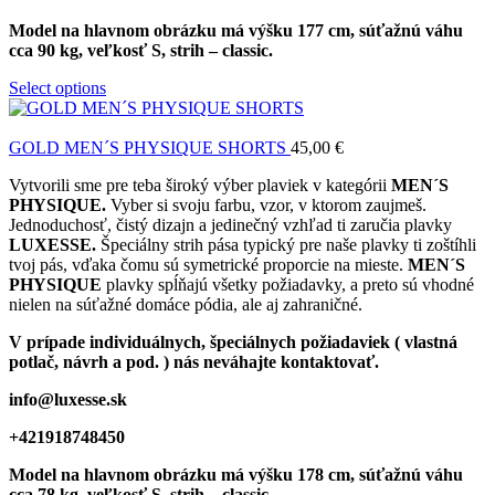
Model
na hlavnom obrázku má výšku 177 cm, súťažnú váhu
cca 90 kg, veľkosť S, strih – classic.
Select options
GOLD MEN´S PHYSIQUE SHORTS
45,00
€
Vytvorili sme pre teba široký výber plaviek v kategórii
MEN´S
PHYSIQUE.
Vyber si svoju farbu, vzor, v ktorom zaujmeš.
Jednoduchosť, čistý dizajn a jedinečný vzhľad ti zaručia plavky
LUXESSE.
Špeciálny strih pása typický pre naše plavky ti zoštíhli
tvoj pás, vďaka čomu sú symetrické proporcie na mieste.
MEN´S
PHYSIQUE
plavky spĺňajú všetky požiadavky, a preto sú vhodné
nielen na súťažné domáce pódia, ale aj zahraničné.
V prípade individuálnych, špeciálnych požiadaviek ( vlastná
potlač, návrh a pod. ) nás neváhajte kontaktovať.
info@luxesse.sk
+421918748450
Model na hlavnom obrázku má výšku 178 cm, súťažnú váhu
cca 78 kg, veľkosť S, strih – classic.