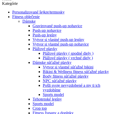
Kategórie
Personalizované šejkre/termosky
Fitness oblečenie
Dámske
Gravirované push-up nohavice
Push-up nohavice
Push-up legíny
Vytvor si vlastné push-up legíny
Vytvor si vlastné push-up nohavice
Plážové plavky
Plážové plavky ( spodné diely )
Plážové plavky ( vrchné diely )
Dámske súťažné plavky
Vytvor si vlastné súťažné bikini
Bikini & Wellness fitness súťažné plavky
Body fitness súťažné plavky
NPC súťažné plavky
Pošli svoje nevyzdobené a my ti ich
vyzdobíme
Sports model
Tehotenské legíny
Sports model
Crop top
Fitness župany a doplnky