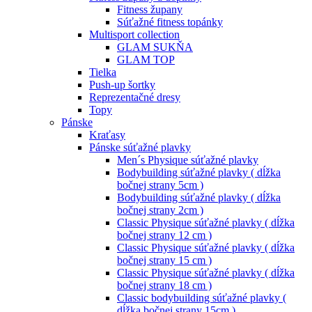
Fitness župany
Súťažné fitness topánky
Multisport collection
GLAM SUKŇA
GLAM TOP
Tielka
Push-up šortky
Reprezentačné dresy
Topy
Pánske
Kraťasy
Pánske súťažné plavky
Men´s Physique súťažné plavky
Bodybuilding súťažné plavky ( dĺžka
bočnej strany 5cm )
Bodybuilding súťažné plavky ( dĺžka
bočnej strany 2cm )
Classic Physique súťažné plavky ( dĺžka
bočnej strany 12 cm )
Classic Physique súťažné plavky ( dĺžka
bočnej strany 15 cm )
Classic Physique súťažné plavky ( dĺžka
bočnej strany 18 cm )
Classic bodybuilding súťažné plavky (
dĺžka bočnej strany 15cm )