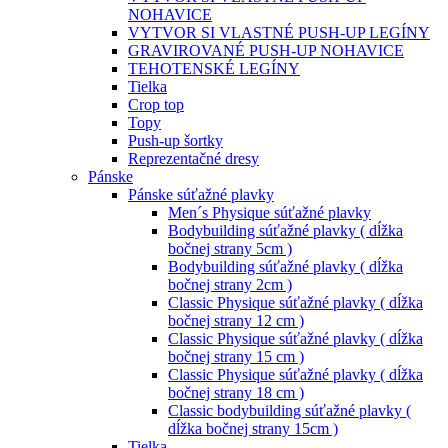
NOHAVICE
VYTVOR SI VLASTNÉ PUSH-UP LEGÍNY
GRAVIROVANÉ PUSH-UP NOHAVICE
TEHOTENSKÉ LEGÍNY
Tielka
Crop top
Topy
Push-up šortky
Reprezentačné dresy
Pánske
Pánske súťažné plavky
Men´s Physique súťažné plavky
Bodybuilding súťažné plavky ( dĺžka
bočnej strany 5cm )
Bodybuilding súťažné plavky ( dĺžka
bočnej strany 2cm )
Classic Physique súťažné plavky ( dĺžka
bočnej strany 12 cm )
Classic Physique súťažné plavky ( dĺžka
bočnej strany 15 cm )
Classic Physique súťažné plavky ( dĺžka
bočnej strany 18 cm )
Classic bodybuilding súťažné plavky (
dĺžka bočnej strany 15cm )
Tielka