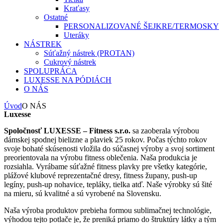
Kraťasy
Ostatné
PERSONALIZOVANÉ ŠEJKRE/TERMOSKY
Uteráky
NÁSTREK
Súťažný nástrek (PROTAN)
Cukrový nástrek
SPOLUPRÁCA
LUXESSE NA PÓDIÁCH
O NÁS
Úvod
O NÁS
Luxesse
Spoločnosť LUXESSE – Fitness s.r.o.
sa zaoberala výrobou
dámskej spodnej bielizne a plaviek 25 rokov. Počas týchto rokov
svoje bohaté skúsenosti vložila do súčasnej výroby a svoj sortiment
preorientovala na výrobu fitness oblečenia. Naša produkcia je
rozsiahla. Vyrábame súťažné fitness plavky pre všetky kategórie,
plážové klubové reprezentačné dresy, fitness župany, push-up
legíny, push-up nohavice, tepláky, tielka atď. Naše výrobky sú šité
na mieru, sú kvalitné a sú vyrobené na Slovensku.
Naša výroba produktov prebieha formou sublimačnej technológie,
výhodou tejto potlače je, že preniká priamo do štruktúry látky a tým