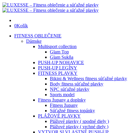
0
Košík
FITNESS OBLEČENIE
Dámske
Multisport collection
Glam Top
Glam Sukňa
PUSH-UP NOHAVICE
PUSH-UP LEGÍNY
FITNESS PLAVKY
Bikini & Wellness fitness súťažné plavky
Body fitness súťažné plavky
NPC súťažné plavky
Sports model
Fitness župany a doplnky
Fitness župany
Súťažné fitness topánky
PLÁŽOVÉ PLAVKY
Plážové plavky ( spodné diely )
Plážové plavky ( vrchné diely )
VYTVOR SI VLASTNÉ PUSH-UP