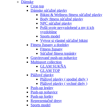
Dámske
Crop top
Dámske súťažné plavky
Bikini & Wellness fitness súťažné plavky
Body fitness súťažné plavky
NPC súťažné plavky
Pošli svoje nevyzdobené a my ti ich
vyzdobíme
Sports model
Vytvor si vlastné súťažné bikini
Fitness župany a doplnky
Fitness župany
Súťažné fitness topánky
Gravirované push-up nohavice
Multisport collection
GLAM SUKŇA
GLAM TOP
Plážové plavky
Plážové plavky ( spodné diely )
Plážové plavky ( vrchné diely )
Push-up legíny
Push-up nohavice
Push-up šortky
Reprezentačné dresy
Sports model