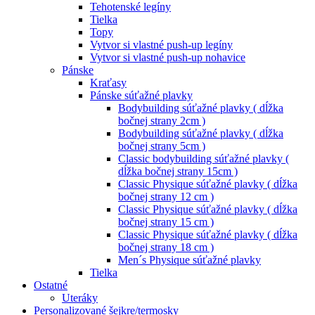
Tehotenské legíny
Tielka
Topy
Vytvor si vlastné push-up legíny
Vytvor si vlastné push-up nohavice
Pánske
Kraťasy
Pánske súťažné plavky
Bodybuilding súťažné plavky ( dĺžka
bočnej strany 2cm )
Bodybuilding súťažné plavky ( dĺžka
bočnej strany 5cm )
Classic bodybuilding súťažné plavky (
dĺžka bočnej strany 15cm )
Classic Physique súťažné plavky ( dĺžka
bočnej strany 12 cm )
Classic Physique súťažné plavky ( dĺžka
bočnej strany 15 cm )
Classic Physique súťažné plavky ( dĺžka
bočnej strany 18 cm )
Men´s Physique súťažné plavky
Tielka
Ostatné
Uteráky
Personalizované šejkre/termosky