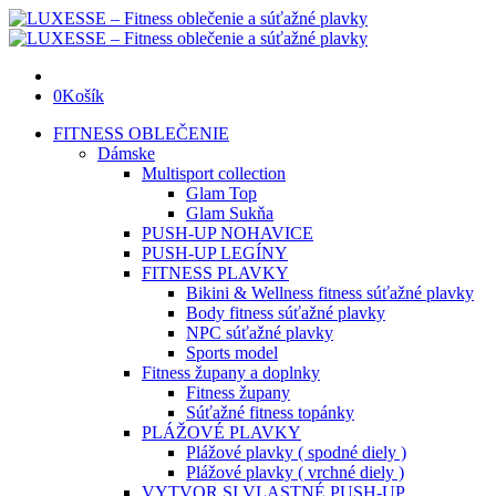
0
Košík
FITNESS OBLEČENIE
Dámske
Multisport collection
Glam Top
Glam Sukňa
PUSH-UP NOHAVICE
PUSH-UP LEGÍNY
FITNESS PLAVKY
Bikini & Wellness fitness súťažné plavky
Body fitness súťažné plavky
NPC súťažné plavky
Sports model
Fitness župany a doplnky
Fitness župany
Súťažné fitness topánky
PLÁŽOVÉ PLAVKY
Plážové plavky ( spodné diely )
Plážové plavky ( vrchné diely )
VYTVOR SI VLASTNÉ PUSH-UP