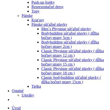
Push-up šortky
Reprezentačné dresy
Topy
Pánske
Kraťasy
Pánske súťažné plavky
Men´s Physique súťažné plavky
Bodybuilding súťažné plavky ( dĺžka
bočnej strany 5cm )
Bodybuilding súťažné plavky ( dĺžka
bočnej strany 2cm )
Classic Physique súťažné plavky ( dĺžka
bočnej strany 12 cm )
Classic Physique súťažné plavky ( dĺžka
bočnej strany 15 cm )
Classic Physique súťažné plavky ( dĺžka
bočnej strany 18 cm )
Classic bodybuilding súťažné plavky (
dĺžka bočnej strany 15cm )
Tielka
Ostatné
Uteráky
Úvod