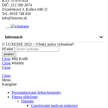
IČO: 55 670 814
DIČ: 212 206 2074
Zvončeková 3, Košice 040 11
Tel.: 0918 748 450
info@luxesse.sk
Informácie
© LUXESSE 2022 – Všetky práva vyhradené!
Hľadať
Close
Môj Košík
Close
Wishlist
Close
Close
Menu
Kategórie
Personalizované šejkre/termosky
Fitness oblečenie
Dámske
Gravirované push-up nohavice