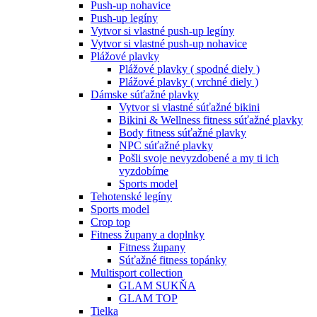
Push-up nohavice
Push-up legíny
Vytvor si vlastné push-up legíny
Vytvor si vlastné push-up nohavice
Plážové plavky
Plážové plavky ( spodné diely )
Plážové plavky ( vrchné diely )
Dámske súťažné plavky
Vytvor si vlastné súťažné bikini
Bikini & Wellness fitness súťažné plavky
Body fitness súťažné plavky
NPC súťažné plavky
Pošli svoje nevyzdobené a my ti ich
vyzdobíme
Sports model
Tehotenské legíny
Sports model
Crop top
Fitness župany a doplnky
Fitness župany
Súťažné fitness topánky
Multisport collection
GLAM SUKŇA
GLAM TOP
Tielka