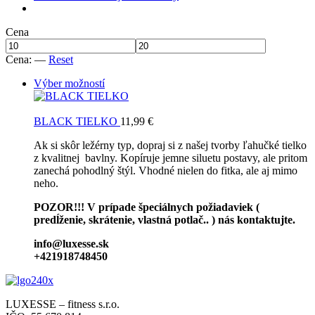
Cena
Cena:
—
Reset
Výber možností
BLACK TIELKO
11,99
€
Ak si skôr ležérny typ, dopraj si z našej tvorby ľahučké tielko
z kvalitnej bavlny. Kopíruje jemne siluetu postavy, ale pritom
zanechá pohodlný štýl. Vhodné nielen do fitka, ale aj mimo
neho.
POZOR!!! V prípade špeciálnych požiadaviek (
predĺženie, skrátenie, vlastná potlač.. ) nás kontaktujte.
info@luxesse.sk
+421918748450
LUXESSE – fitness s.r.o.