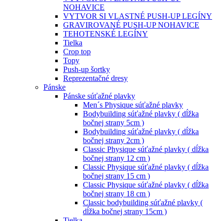
NOHAVICE
VYTVOR SI VLASTNÉ PUSH-UP LEGÍNY
GRAVIROVANÉ PUSH-UP NOHAVICE
TEHOTENSKÉ LEGÍNY
Tielka
Crop top
Topy
Push-up šortky
Reprezentačné dresy
Pánske
Pánske súťažné plavky
Men´s Physique súťažné plavky
Bodybuilding súťažné plavky ( dĺžka
bočnej strany 5cm )
Bodybuilding súťažné plavky ( dĺžka
bočnej strany 2cm )
Classic Physique súťažné plavky ( dĺžka
bočnej strany 12 cm )
Classic Physique súťažné plavky ( dĺžka
bočnej strany 15 cm )
Classic Physique súťažné plavky ( dĺžka
bočnej strany 18 cm )
Classic bodybuilding súťažné plavky (
dĺžka bočnej strany 15cm )
Tielka