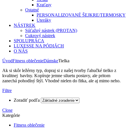
Kraťasy
Ostatné
PERSONALIZOVANÉ ŠEJKRE/TERMOSKY
Uteráky
NÁSTREK
Súťažný nástrek (PROTAN)
Cukrový nástrek
SPOLUPRÁCA
LUXESSE NA PÓDIÁCH
O NÁS
Úvod
Fitness oblečenie
Dámske
Tielka
Ak si skôr ležérny typ, dopraj si z našej tvorby ľahučké tielko z
kvalitnej bavlny. Kopíruje jemne siluetu postavy, ale pritom
zanechá pohodlný štýl. Vhodné nielen do fitka, ale aj mimo neho.
Filtre
Zoradiť podľa
Close
Kategórie
Fitness oblečenie