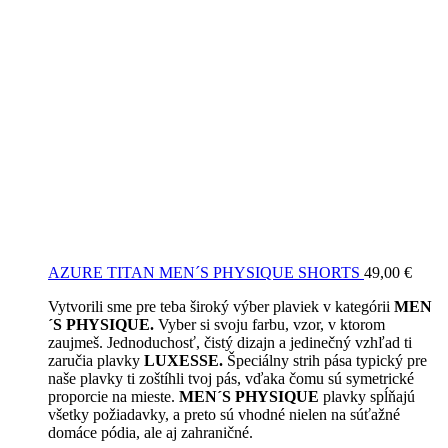
AZURE TITAN MEN´S PHYSIQUE SHORTS
49,00
€
Vytvorili sme pre teba široký výber plaviek v kategórii
MEN
´S PHYSIQUE.
Vyber si svoju farbu, vzor, v ktorom
zaujmeš. Jednoduchosť, čistý dizajn a jedinečný vzhľad ti
zaručia plavky
LUXESSE.
Špeciálny strih pása typický pre
naše plavky ti zoštíhli tvoj pás, vďaka čomu sú symetrické
proporcie na mieste.
MEN´S PHYSIQUE
plavky spĺňajú
všetky požiadavky, a preto sú vhodné nielen na súťažné
domáce pódia, ale aj zahraničné.