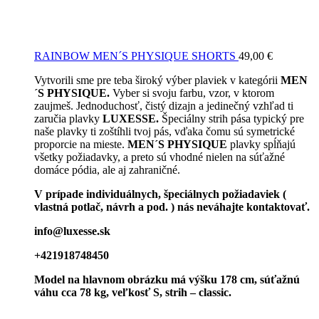
RAINBOW MEN´S PHYSIQUE SHORTS
49,00
€
Vytvorili sme pre teba široký výber plaviek v kategórii
MEN
´S PHYSIQUE.
Vyber si svoju farbu, vzor, v ktorom
zaujmeš. Jednoduchosť, čistý dizajn a jedinečný vzhľad ti
zaručia plavky
LUXESSE.
Špeciálny strih pása typický pre
naše plavky ti zoštíhli tvoj pás, vďaka čomu sú symetrické
proporcie na mieste.
MEN´S PHYSIQUE
plavky spĺňajú
všetky požiadavky, a preto sú vhodné nielen na súťažné
domáce pódia, ale aj zahraničné.
V prípade individuálnych, špeciálnych požiadaviek (
vlastná potlač, návrh a pod. ) nás neváhajte kontaktovať.
info@luxesse.sk
+421918748450
Model
na hlavnom obrázku má výšku 178 cm, súťažnú
váhu cca 78 kg, veľkosť S, strih – classic.