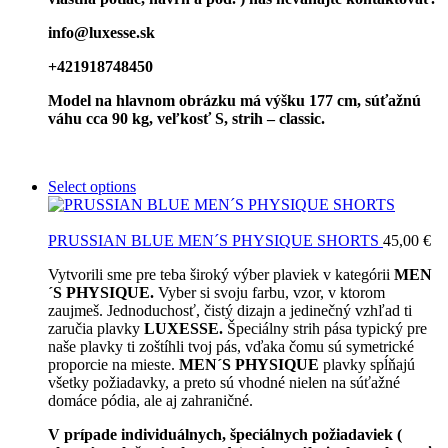
info@luxesse.sk
+421918748450
Model
na hlavnom obrázku má výšku 177 cm, súťažnú
váhu cca 90 kg, veľkosť S, strih – classic.
Select options
PRUSSIAN BLUE MEN´S PHYSIQUE SHORTS
45,00
€
Vytvorili sme pre teba široký výber plaviek v kategórii
MEN
´S PHYSIQUE.
Vyber si svoju farbu, vzor, v ktorom
zaujmeš. Jednoduchosť, čistý dizajn a jedinečný vzhľad ti
zaručia plavky
LUXESSE.
Špeciálny strih pása typický pre
naše plavky ti zoštíhli tvoj pás, vďaka čomu sú symetrické
proporcie na mieste.
MEN´S PHYSIQUE
plavky spĺňajú
všetky požiadavky, a preto sú vhodné nielen na súťažné
domáce pódia, ale aj zahraničné.
V prípade individuálnych, špeciálnych požiadaviek (