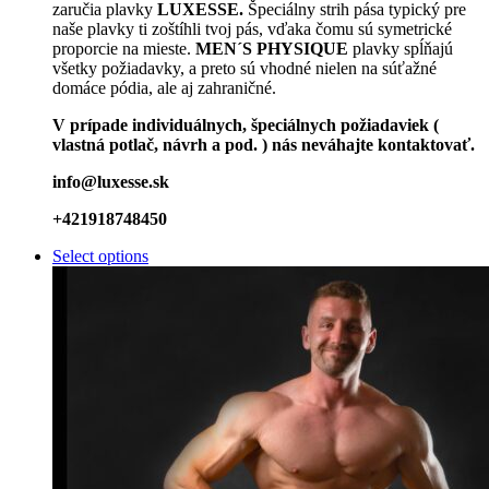
zaručia plavky
LUXESSE.
Špeciálny strih pása typický pre
naše plavky ti zoštíhli tvoj pás, vďaka čomu sú symetrické
proporcie na mieste.
MEN´S PHYSIQUE
plavky spĺňajú
všetky požiadavky, a preto sú vhodné nielen na súťažné
domáce pódia, ale aj zahraničné.
V prípade individuálnych, špeciálnych požiadaviek (
vlastná potlač, návrh a pod. ) nás neváhajte kontaktovať.
info@luxesse.sk
+421918748450
Select options