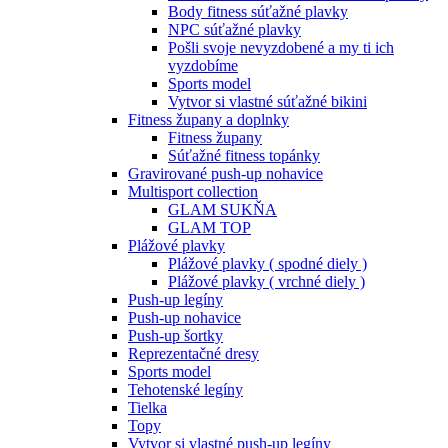
Body fitness súťažné plavky
NPC súťažné plavky
Pošli svoje nevyzdobené a my ti ich
vyzdobíme
Sports model
Vytvor si vlastné súťažné bikini
Fitness župany a doplnky
Fitness župany
Súťažné fitness topánky
Gravirované push-up nohavice
Multisport collection
GLAM SUKŇA
GLAM TOP
Plážové plavky
Plážové plavky ( spodné diely )
Plážové plavky ( vrchné diely )
Push-up legíny
Push-up nohavice
Push-up šortky
Reprezentačné dresy
Sports model
Tehotenské legíny
Tielka
Topy
Vytvor si vlastné push-up legíny