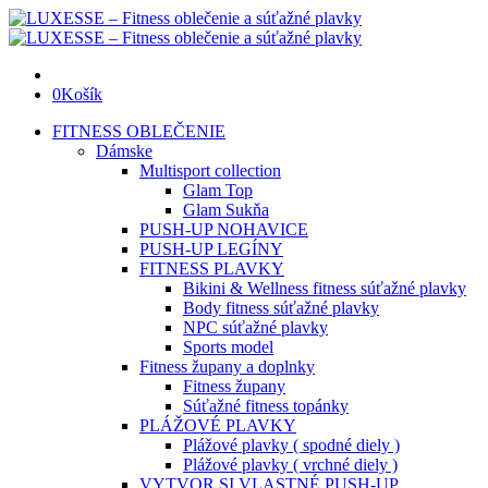
0
Košík
FITNESS OBLEČENIE
Dámske
Multisport collection
Glam Top
Glam Sukňa
PUSH-UP NOHAVICE
PUSH-UP LEGÍNY
FITNESS PLAVKY
Bikini & Wellness fitness súťažné plavky
Body fitness súťažné plavky
NPC súťažné plavky
Sports model
Fitness župany a doplnky
Fitness župany
Súťažné fitness topánky
PLÁŽOVÉ PLAVKY
Plážové plavky ( spodné diely )
Plážové plavky ( vrchné diely )
VYTVOR SI VLASTNÉ PUSH-UP