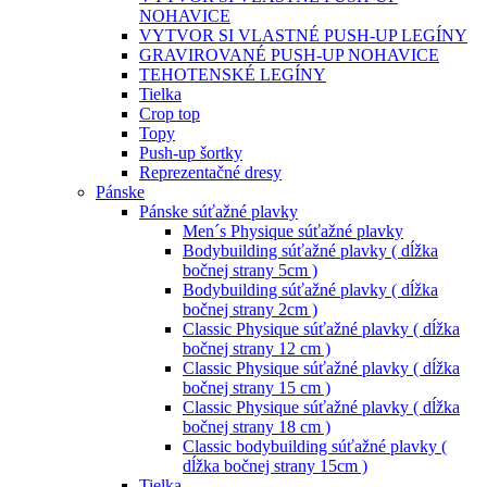
NOHAVICE
VYTVOR SI VLASTNÉ PUSH-UP LEGÍNY
GRAVIROVANÉ PUSH-UP NOHAVICE
TEHOTENSKÉ LEGÍNY
Tielka
Crop top
Topy
Push-up šortky
Reprezentačné dresy
Pánske
Pánske súťažné plavky
Men´s Physique súťažné plavky
Bodybuilding súťažné plavky ( dĺžka
bočnej strany 5cm )
Bodybuilding súťažné plavky ( dĺžka
bočnej strany 2cm )
Classic Physique súťažné plavky ( dĺžka
bočnej strany 12 cm )
Classic Physique súťažné plavky ( dĺžka
bočnej strany 15 cm )
Classic Physique súťažné plavky ( dĺžka
bočnej strany 18 cm )
Classic bodybuilding súťažné plavky (
dĺžka bočnej strany 15cm )
Tielka