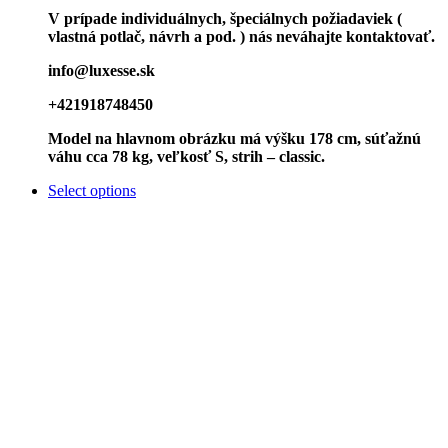
V prípade individuálnych, špeciálnych požiadaviek (
vlastná potlač, návrh a pod. ) nás neváhajte kontaktovať.
info@luxesse.sk
+421918748450
Model
na hlavnom obrázku má výšku 178 cm, súťažnú
váhu cca 78 kg, veľkosť S, strih – classic.
Select options