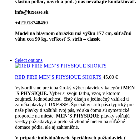
vlastná potlač, návrh a pod. ) nás neváhajte kontaktovať.
info@luxesse.sk
+421918748450
Model
na hlavnom obrázku má výšku 177 cm, súťažnú
váhu cca 90 kg, veľkosť S, strih – classic.
Select options
RED FIRE MEN´S PHYSIQUE SHORTS
45,00
€
Vytvorili sme pre teba široký výber plaviek v kategórii
MEN
´S PHYSIQUE.
Vyber si svoju farbu, vzor, v ktorom
zaujmeš. Jednoduchosť, čistý dizajn a jedinečný vzhľad ti
zaručia plavky
LUXESSE.
Špeciálny strih pása typický pre
naše plavky ti zoštíhli tvoj pás, vďaka čomu sú symetrické
proporcie na mieste.
MEN´S PHYSIQUE
plavky spĺňajú
všetky požiadavky, a preto sú vhodné nielen na súťažné
domáce pódia, ale aj zahraničné.
V prípade individuálnych, špeciálnych požiadaviek (