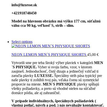
info@luxesse.sk
+421918748450
Model na hlavnom obrázku má výšku 177 cm, súťažnú
váhu cca 90 kg, veľkosť S, strih – slim.
Select options
NEON LEMON MEN´S PHYSIQUE SHORTS
45,00
€
Vytvorili sme pre teba široký výber plaviek v kategórii
MEN
´S PHYSIQUE.
Vyber si svoju farbu, vzor, v ktorom
zaujmeš. Jednoduchosť, čistý dizajn a jedinečný vzhľad ti
zaručia plavky
LUXESSE.
Špeciálny strih pása typický pre
naše plavky ti zoštíhli tvoj pás, vďaka čomu sú symetrické
proporcie na mieste.
MEN´S PHYSIQUE
plavky spĺňajú
všetky požiadavky, a preto sú vhodné nielen na súťažné
domáce pódia, ale aj zahraničné.
V prípade individuálnych, špeciálnych požiadaviek (
vlastná potlač, návrh a pod. ) nás neváhajte kontaktovať.