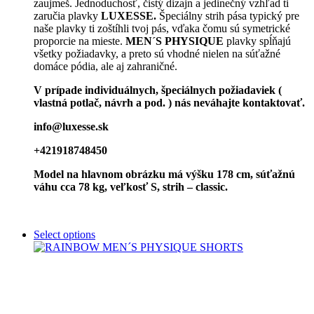
zaujmeš. Jednoduchosť, čistý dizajn a jedinečný vzhľad ti
zaručia plavky
LUXESSE.
Špeciálny strih pása typický pre
naše plavky ti zoštíhli tvoj pás, vďaka čomu sú symetrické
proporcie na mieste.
MEN´S PHYSIQUE
plavky spĺňajú
všetky požiadavky, a preto sú vhodné nielen na súťažné
domáce pódia, ale aj zahraničné.
V prípade individuálnych, špeciálnych požiadaviek (
vlastná potlač, návrh a pod. ) nás neváhajte kontaktovať.
info@luxesse.sk
+421918748450
Model na hlavnom obrázku má výšku 178 cm, súťažnú
váhu cca 78 kg, veľkosť S, strih – classic.
Select options