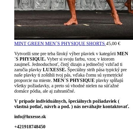
MINT GREEN MEN´S PHYSIQUE SHORTS
45,00
€
Vytvorili sme pre teba široký výber plaviek v kategórii
MEN
´S PHYSIQUE.
Vyber si svoju farbu, vzor, v ktorom
zaujmeš. Jednoduchosť, čistý dizajn a jedinečný vzhľad ti
zaručia plavky
LUXESSE.
Špeciálny strih pása typický pre
naše plavky ti zoštíhli tvoj pás, vďaka čomu sú symetrické
proporcie na mieste.
MEN´S PHYSIQUE
plavky spĺňajú
všetky požiadavky, a preto sú vhodné nielen na súťažné
domáce pódia, ale aj zahraničné.
V prípade individuálnych, špeciálnych požiadaviek (
vlastná potlač, návrh a pod. ) nás neváhajte kontaktovať.
info@luxesse.sk
+421918748450