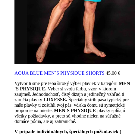
AQUA BLUE MEN´S PHYSIQUE SHORTS
45,00
€
Vytvorili sme pre teba široký výber plaviek v kategórii
MEN
´S PHYSIQUE.
Vyber si svoju farbu, vzor, v ktorom
zaujmeš. Jednoduchosť, čistý dizajn a jedinečný vzhľad ti
zaručia plavky
LUXESSE.
Špeciálny strih pása typický pre
naše plavky ti zoštíhli tvoj pás, vďaka čomu sú symetrické
proporcie na mieste.
MEN´S PHYSIQUE
plavky spĺňajú
všetky požiadavky, a preto sú vhodné nielen na súťažné
domáce pódia, ale aj zahraničné.
V prípade individuálnych, špeciálnych požiadaviek (