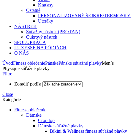
Kraťasy
Ostatné
PERSONALIZOVANÉ ŠEJKRE/TERMOSKY
Uteráky
NÁSTREK
Súťažný nástrek (PROTAN)
Cukrový nástrek
SPOLUPRÁCA
LUXESSE NA PÓDIÁCH
O NÁS
Úvod
Fitness oblečenie
Pánske
Pánske súťažné plavky
Men´s
Physique súťažné plavky
Filtre
Zoradiť podľa
Close
Kategórie
Fitness oblečenie
Dámske
Crop top
Dámske súťažné plavky
Bikini & Wellness fitness súťažné plavky