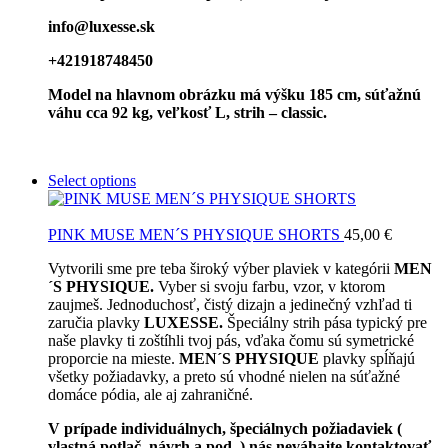
info@luxesse.sk
+421918748450
Model
na hlavnom obrázku má výšku 185 cm, súťažnú
váhu cca 92 kg, veľkosť L, strih – classic.
Select options
PINK MUSE MEN´S PHYSIQUE SHORTS
45,00
€
Vytvorili sme pre teba široký výber plaviek v kategórii
MEN
´S PHYSIQUE.
Vyber si svoju farbu, vzor, v ktorom
zaujmeš. Jednoduchosť, čistý dizajn a jedinečný vzhľad ti
zaručia plavky
LUXESSE.
Špeciálny strih pása typický pre
naše plavky ti zoštíhli tvoj pás, vďaka čomu sú symetrické
proporcie na mieste.
MEN´S PHYSIQUE
plavky spĺňajú
všetky požiadavky, a preto sú vhodné nielen na súťažné
domáce pódia, ale aj zahraničné.
V prípade individuálnych, špeciálnych požiadaviek (
vlastná potlač, návrh a pod. ) nás neváhajte kontaktovať.