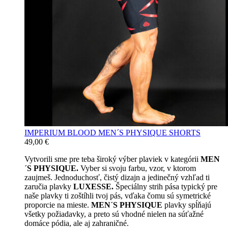
IMPERIUM BLOOD MEN´S PHYSIQUE SHORTS
49,00
€
Vytvorili sme pre teba široký výber plaviek v kategórii
MEN
´S PHYSIQUE.
Vyber si svoju farbu, vzor, v ktorom
zaujmeš. Jednoduchosť, čistý dizajn a jedinečný vzhľad ti
zaručia plavky
LUXESSE.
Špeciálny strih pása typický pre
naše plavky ti zoštíhli tvoj pás, vďaka čomu sú symetrické
proporcie na mieste.
MEN´S PHYSIQUE
plavky spĺňajú
všetky požiadavky, a preto sú vhodné nielen na súťažné
domáce pódia, ale aj zahraničné.