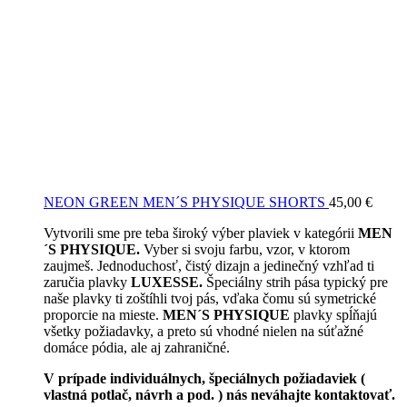
NEON GREEN MEN´S PHYSIQUE SHORTS
45,00
€
Vytvorili sme pre teba široký výber plaviek v kategórii
MEN
´S PHYSIQUE.
Vyber si svoju farbu, vzor, v ktorom
zaujmeš. Jednoduchosť, čistý dizajn a jedinečný vzhľad ti
zaručia plavky
LUXESSE.
Špeciálny strih pása typický pre
naše plavky ti zoštíhli tvoj pás, vďaka čomu sú symetrické
proporcie na mieste.
MEN´S PHYSIQUE
plavky spĺňajú
všetky požiadavky, a preto sú vhodné nielen na súťažné
domáce pódia, ale aj zahraničné.
V prípade individuálnych, špeciálnych požiadaviek (
vlastná potlač, návrh a pod. ) nás neváhajte kontaktovať.