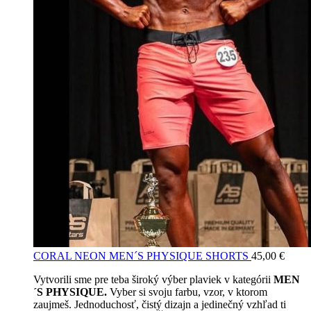
CORAL NEON MEN´S PHYSIQUE SHORTS
45,00
€
Vytvorili sme pre teba široký výber plaviek v kategórii
MEN
´S PHYSIQUE.
Vyber si svoju farbu, vzor, v ktorom
zaujmeš. Jednoduchosť, čistý dizajn a jedinečný vzhľad ti