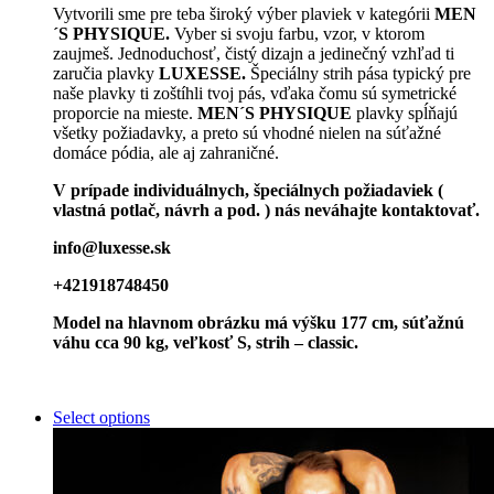
Vytvorili sme pre teba široký výber plaviek v kategórii
MEN
´S PHYSIQUE.
Vyber si svoju farbu, vzor, v ktorom
zaujmeš. Jednoduchosť, čistý dizajn a jedinečný vzhľad ti
zaručia plavky
LUXESSE.
Špeciálny strih pása typický pre
naše plavky ti zoštíhli tvoj pás, vďaka čomu sú symetrické
proporcie na mieste.
MEN´S PHYSIQUE
plavky spĺňajú
všetky požiadavky, a preto sú vhodné nielen na súťažné
domáce pódia, ale aj zahraničné.
V prípade individuálnych, špeciálnych požiadaviek (
vlastná potlač, návrh a pod. ) nás neváhajte kontaktovať.
info@luxesse.sk
+421918748450
Model na hlavnom obrázku má výšku 177 cm, súťažnú
váhu cca 90 kg, veľkosť S, strih – classic.
Select options