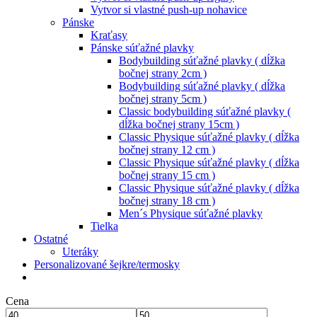
Vytvor si vlastné push-up nohavice
Pánske
Kraťasy
Pánske súťažné plavky
Bodybuilding súťažné plavky ( dĺžka
bočnej strany 2cm )
Bodybuilding súťažné plavky ( dĺžka
bočnej strany 5cm )
Classic bodybuilding súťažné plavky (
dĺžka bočnej strany 15cm )
Classic Physique súťažné plavky ( dĺžka
bočnej strany 12 cm )
Classic Physique súťažné plavky ( dĺžka
bočnej strany 15 cm )
Classic Physique súťažné plavky ( dĺžka
bočnej strany 18 cm )
Men´s Physique súťažné plavky
Tielka
Ostatné
Uteráky
Personalizované šejkre/termosky
Cena