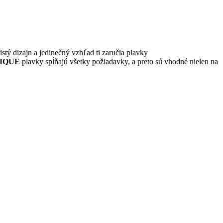
stý dizajn a jedinečný vzhľad ti zaručia plavky
IQUE
plavky spĺňajú všetky požiadavky, a preto sú vhodné nielen na