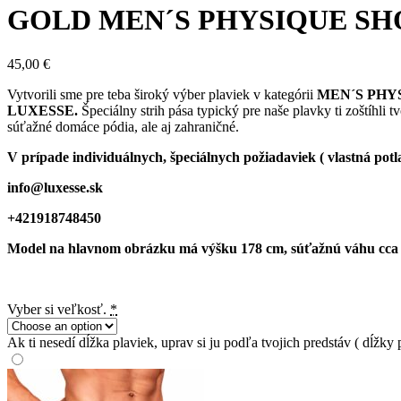
GOLD MEN´S PHYSIQUE SH
45,00
€
Vytvorili sme pre teba široký výber plaviek v kategórii
MEN´S PHY
LUXESSE.
Špeciálny strih pása typický pre naše plavky ti zoštíhli
súťažné domáce pódia, ale aj zahraničné.
V prípade individuálnych, špeciálnych požiadaviek ( vlastná potl
info@luxesse.sk
+421918748450
Model na hlavnom obrázku má výšku 178 cm, súťažnú váhu cca 78 
Vyber si veľkosť.
*
Ak ti nesedí dĺžka plaviek, uprav si ju podľa tvojich predstáv ( dĺžk