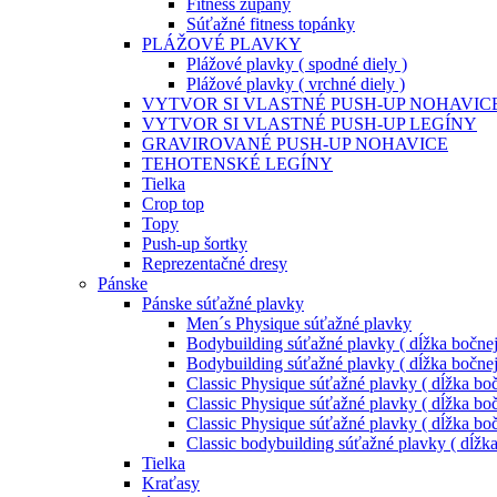
Fitness župany
Súťažné fitness topánky
PLÁŽOVÉ PLAVKY
Plážové plavky ( spodné diely )
Plážové plavky ( vrchné diely )
VYTVOR SI VLASTNÉ PUSH-UP NOHAVIC
VYTVOR SI VLASTNÉ PUSH-UP LEGÍNY
GRAVIROVANÉ PUSH-UP NOHAVICE
TEHOTENSKÉ LEGÍNY
Tielka
Crop top
Topy
Push-up šortky
Reprezentačné dresy
Pánske
Pánske súťažné plavky
Men´s Physique súťažné plavky
Bodybuilding súťažné plavky ( dĺžka bočnej
Bodybuilding súťažné plavky ( dĺžka bočnej
Classic Physique súťažné plavky ( dĺžka boč
Classic Physique súťažné plavky ( dĺžka boč
Classic Physique súťažné plavky ( dĺžka boč
Classic bodybuilding súťažné plavky ( dĺžk
Tielka
Kraťasy