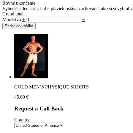
Rovné ukončenie
Vyberáš si len strih, farba plaviek ostáva zachovaná, ako si si vybra
Grand total
Množstvo
+
−
Pridať do košíka
GOLD MEN´S PHYSIQUE SHORTS
45,00
€
Request a Call Back
Country