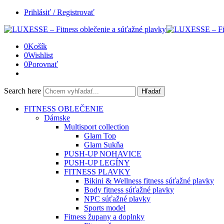
Prihlásiť / Registrovať
0
Košík
0
Wishlist
0
Porovnať
Search here
Hľadať
FITNESS OBLEČENIE
Dámske
Multisport collection
Glam Top
Glam Sukňa
PUSH-UP NOHAVICE
PUSH-UP LEGÍNY
FITNESS PLAVKY
Bikini & Wellness fitness súťažné plavky
Body fitness súťažné plavky
NPC súťažné plavky
Sports model
Fitness župany a doplnky