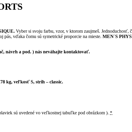
ORTS
SIQUE.
Vyber si svoju farbu, vzor, v ktorom zaujmeš. Jednoduchosť, či
 tvoj pás, vďaka čomu sú symetrické proporcie na mieste.
MEN´S PHYS
ač, návrh a pod. ) nás neváhajte kontaktovať.
kg, veľkosť S, strih – classic.
y plaviek sú uvedené vo veľkostnej tabuľke pod obrázkom ).
*