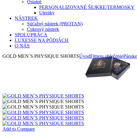
Ostatné
PERSONALIZOVANÉ ŠEJKRE/TERMOSKY
Uteráky
NÁSTREK
Súťažný nástrek (PROTAN)
Cukrový nástrek
SPOLUPRÁCA
LUXESSE NA PÓDIÁCH
O NÁS
GOLD MEN´S PHYSIQUE SHORTS
Úvod
Fitness oblečenie
Pánske
Add to Compare