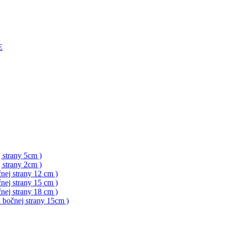
E
 strany 5cm )
 strany 2cm )
nej strany 12 cm )
nej strany 15 cm )
nej strany 18 cm )
a bočnej strany 15cm )