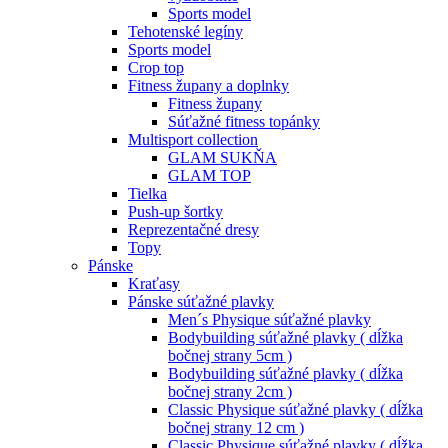
Sports model
Tehotenské legíny
Sports model
Crop top
Fitness župany a doplnky
Fitness župany
Súťažné fitness topánky
Multisport collection
GLAM SUKŇA
GLAM TOP
Tielka
Push-up šortky
Reprezentačné dresy
Topy
Pánske
Kraťasy
Pánske súťažné plavky
Men´s Physique súťažné plavky
Bodybuilding súťažné plavky ( dĺžka
bočnej strany 5cm )
Bodybuilding súťažné plavky ( dĺžka
bočnej strany 2cm )
Classic Physique súťažné plavky ( dĺžka
bočnej strany 12 cm )
Classic Physique súťažné plavky ( dĺžka