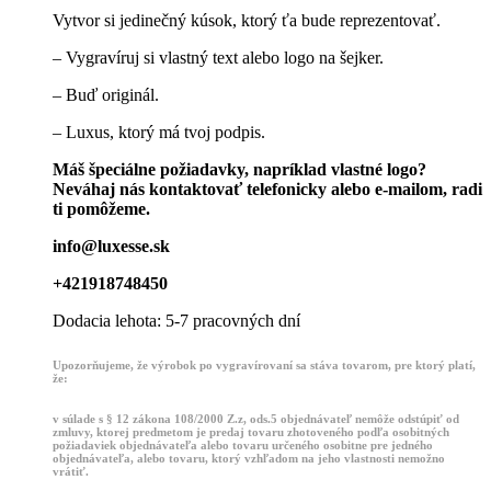
Vytvor si jedinečný kúsok, ktorý ťa bude reprezentovať.
– Vygravíruj si vlastný text alebo logo na šejker.
– Buď originál.
– Luxus, ktorý má tvoj podpis.
Máš špeciálne požiadavky, napríklad vlastné logo?
Neváhaj nás kontaktovať telefonicky alebo e-mailom, radi
ti pomôžeme.
info@luxesse.sk
+421918748450
Dodacia lehota: 5-7 pracovných dní
Upozorňujeme, že výrobok po vygravírovaní sa stáva tovarom, pre ktorý platí,
že:
v súlade s § 12 zákona 108/2000 Z.z, ods.5 objednávateľ nemôže odstúpiť od
zmluvy, ktorej predmetom je predaj tovaru zhotoveného podľa osobitných
požiadaviek objednávateľa alebo tovaru určeného osobitne pre jedného
objednávateľa, alebo tovaru, ktorý vzhľadom na jeho vlastnosti nemožno
vrátiť.