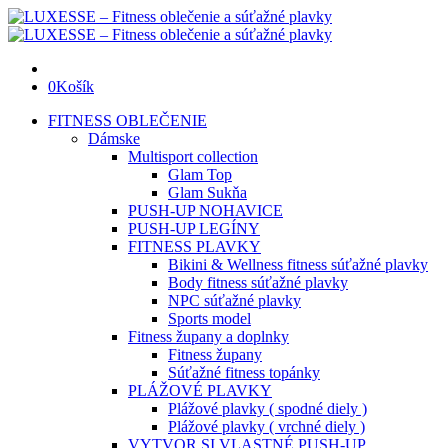
0
Košík
FITNESS OBLEČENIE
Dámske
Multisport collection
Glam Top
Glam Sukňa
PUSH-UP NOHAVICE
PUSH-UP LEGÍNY
FITNESS PLAVKY
Bikini & Wellness fitness súťažné plavky
Body fitness súťažné plavky
NPC súťažné plavky
Sports model
Fitness župany a doplnky
Fitness župany
Súťažné fitness topánky
PLÁŽOVÉ PLAVKY
Plážové plavky ( spodné diely )
Plážové plavky ( vrchné diely )
VYTVOR SI VLASTNÉ PUSH-UP