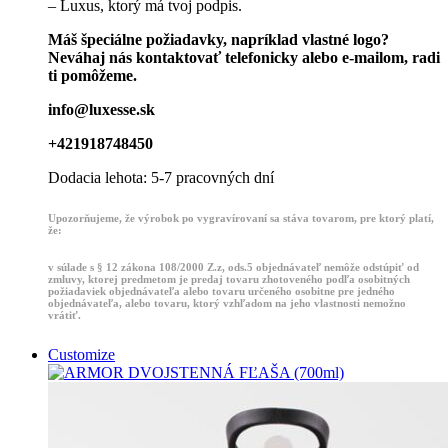
– Luxus, ktorý má tvoj podpis.
Máš špeciálne požiadavky, napríklad vlastné logo?
Neváhaj nás kontaktovať telefonicky alebo e-mailom, radi
ti pomôžeme.
info@luxesse.sk
+421918748450
Dodacia lehota: 5-7 pracovných dní
Upozorňujeme, že výrobok po vygravírovaní sa stáva tovarom, pre ktorý platí,
že:
v súlade s § 12 zákona 108/2000 Z.z, ods.5 objednávateľ nemôže odstúpiť od
zmluvy, ktorej predmetom je predaj tovaru zhotoveného podľa osobitných
požiadaviek objednávateľa alebo tovaru určeného osobitne pre jedného
objednávateľa, alebo tovaru, ktorý vzhľadom na jeho vlastnosti nemožno
vrátiť.
Customize