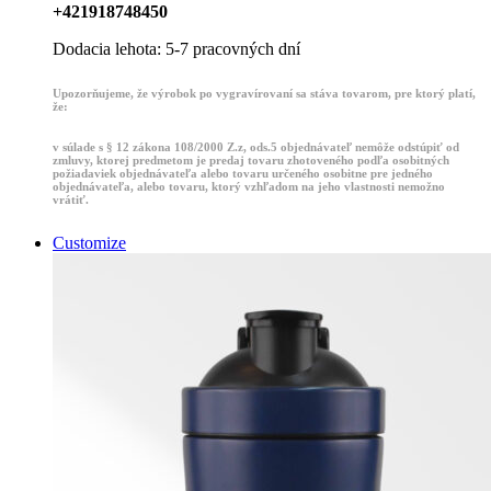
+421918748450
Dodacia lehota: 5-7 pracovných dní
Upozorňujeme, že výrobok po vygravírovaní sa stáva tovarom, pre ktorý platí,
že:
v súlade s § 12 zákona 108/2000 Z.z, ods.5 objednávateľ nemôže odstúpiť od
zmluvy, ktorej predmetom je predaj tovaru zhotoveného podľa osobitných
požiadaviek objednávateľa alebo tovaru určeného osobitne pre jedného
objednávateľa, alebo tovaru, ktorý vzhľadom na jeho vlastnosti nemožno
vrátiť.
Customize