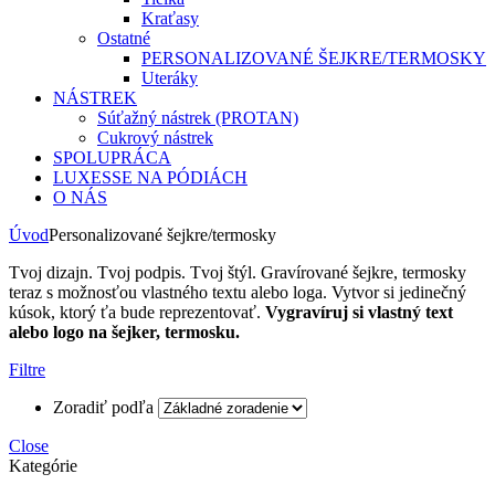
Kraťasy
Ostatné
PERSONALIZOVANÉ ŠEJKRE/TERMOSKY
Uteráky
NÁSTREK
Súťažný nástrek (PROTAN)
Cukrový nástrek
SPOLUPRÁCA
LUXESSE NA PÓDIÁCH
O NÁS
Úvod
Personalizované šejkre/termosky
Tvoj dizajn. Tvoj podpis. Tvoj štýl. Gravírované šejkre, termosky
teraz s možnosťou vlastného textu alebo loga. Vytvor si jedinečný
kúsok, ktorý ťa bude reprezentovať.
Vygravíruj si vlastný text
alebo logo na šejker, termosku.
Filtre
Zoradiť podľa
Close
Kategórie