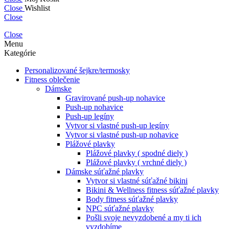
Close
Wishlist
Close
Close
Menu
Kategórie
Personalizované šejkre/termosky
Fitness oblečenie
Dámske
Gravirované push-up nohavice
Push-up nohavice
Push-up legíny
Vytvor si vlastné push-up legíny
Vytvor si vlastné push-up nohavice
Plážové plavky
Plážové plavky ( spodné diely )
Plážové plavky ( vrchné diely )
Dámske súťažné plavky
Vytvor si vlastné súťažné bikini
Bikini & Wellness fitness súťažné plavky
Body fitness súťažné plavky
NPC súťažné plavky
Pošli svoje nevyzdobené a my ti ich
vyzdobíme