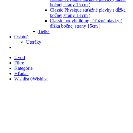
bočnej strany 15 cm )
Classic Physique súťažné plavky ( dĺžka
bočnej strany 18 cm )
Classic bodybuilding súťažné plavky (
dĺžka bočnej strany 15cm )
Tielka
Ostatné
Uteráky
Úvod
Filtre
Kategórie
Hľadať
Wishlist
0
Wishlist