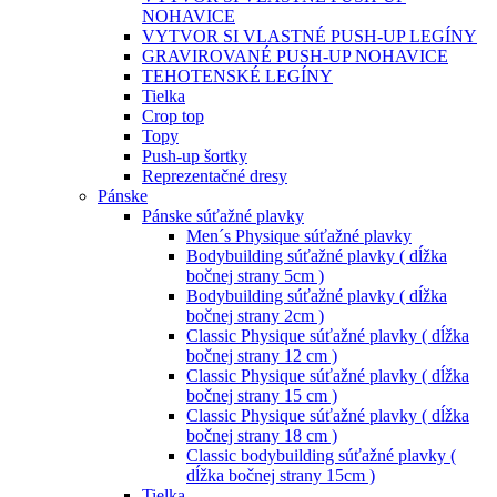
NOHAVICE
VYTVOR SI VLASTNÉ PUSH-UP LEGÍNY
GRAVIROVANÉ PUSH-UP NOHAVICE
TEHOTENSKÉ LEGÍNY
Tielka
Crop top
Topy
Push-up šortky
Reprezentačné dresy
Pánske
Pánske súťažné plavky
Men´s Physique súťažné plavky
Bodybuilding súťažné plavky ( dĺžka
bočnej strany 5cm )
Bodybuilding súťažné plavky ( dĺžka
bočnej strany 2cm )
Classic Physique súťažné plavky ( dĺžka
bočnej strany 12 cm )
Classic Physique súťažné plavky ( dĺžka
bočnej strany 15 cm )
Classic Physique súťažné plavky ( dĺžka
bočnej strany 18 cm )
Classic bodybuilding súťažné plavky (
dĺžka bočnej strany 15cm )
Tielka