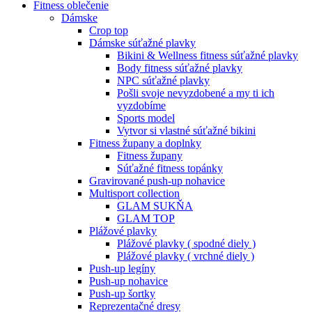
Fitness oblečenie
Dámske
Crop top
Dámske súťažné plavky
Bikini & Wellness fitness súťažné plavky
Body fitness súťažné plavky
NPC súťažné plavky
Pošli svoje nevyzdobené a my ti ich
vyzdobíme
Sports model
Vytvor si vlastné súťažné bikini
Fitness župany a doplnky
Fitness župany
Súťažné fitness topánky
Gravirované push-up nohavice
Multisport collection
GLAM SUKŇA
GLAM TOP
Plážové plavky
Plážové plavky ( spodné diely )
Plážové plavky ( vrchné diely )
Push-up legíny
Push-up nohavice
Push-up šortky
Reprezentačné dresy