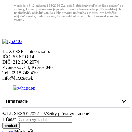
v súlade s § 12 zákona 108/2000 Z.z, ods.5 objednávateľ nemôže odstúpiť od
zmluvy, ktorej predmetom je predaj tovaru zhotoveného podľa osobitných
požiadaviek objednávateľa alebo tovaru určeného osobitne pre jedného
objednávateľa, alebo tovaru, ktorý vzhľadom na jeho vlastnosti nemožno
vrátiť.
LUXESSE – fitness s.r.o.
IČO: 55 670 814
DIČ: 212 206 2074
Zvončeková 3, Košice 040 11
Tel.: 0918 748 450
info@luxesse.sk
Informácie
© LUXESSE 2022 – Všetky práva vyhradené!
Hľadať
Close
Môj Košík