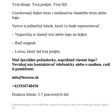
Tvoj dizajn. Tvoj podpis. Tvoj štýl.
Gravírovaný šejker teraz s možnosťou vlastného textu alebo
loga.
Vytvor si jedinečný kúsok, ktorý ťa bude reprezentovať.
– Vygravíruj si vlastný text alebo logo na šejker.
– Buď originál.
– Luxus, ktorý má tvoj podpis.
Máš špeciálne požiadavky, napríklad vlastné logo?
Neváhaj nás kontaktovať telefonicky alebo e-mailom, radi
ti pomôžeme.
info@luxesse.sk
+421918748450
Dodacia lehota: 5-7 pracovných dní
Upozorňujeme, že výrobok po vygravírovaní sa stáva tovarom, pre ktorý platí,
že: