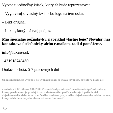
Vytvor si jedinečný kúsok, ktorý ťa bude reprezentovať.
– Vygravíruj si vlastný text alebo logo na termosku.
– Buď originál.
– Luxus, ktorý má tvoj podpis.
Máš špeciálne požiadavky, napríklad vlastné logo? Neváhaj nás
kontaktovať telefonicky alebo e-mailom, radi ti pomôžeme.
info@luxesse.sk
+421918748450
Dodacia lehota: 5-7 pracovných dní
Upozorňujeme, že výrobok po vygravírovaní sa stáva tovarom, pre ktorý platí, že:
v súlade s § 12 zákona 108/2000 Z.z, ods.5 objednávateľ nemôže odstúpiť od zmluvy,
ktorej predmetom je predaj tovaru zhotoveného podľa osobitných požiadaviek
objednávateľa alebo tovaru určeného osobitne pre jedného objednávateľa, alebo tovaru,
ktorý vzhľadom na jeho vlastnosti nemožno vrátiť.