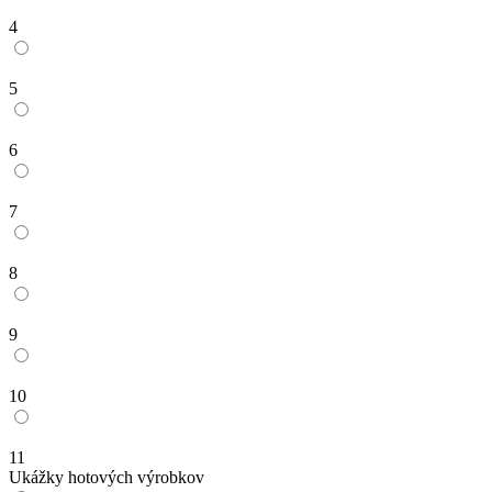
4
5
6
7
8
9
10
11
Ukážky hotových výrobkov