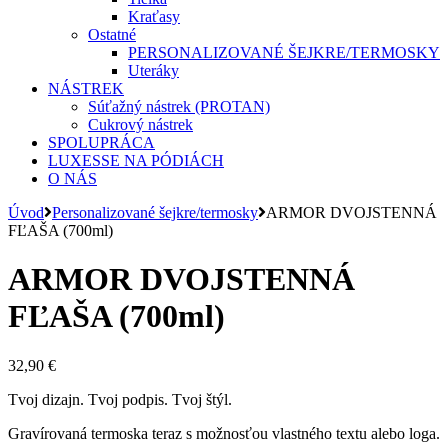
Kraťasy
Ostatné
PERSONALIZOVANÉ ŠEJKRE/TERMOSKY
Uteráky
NÁSTREK
Súťažný nástrek (PROTAN)
Cukrový nástrek
SPOLUPRÁCA
LUXESSE NA PÓDIÁCH
O NÁS
Úvod
Personalizované šejkre/termosky
ARMOR DVOJSTENNÁ
FĽAŠA (700ml)
ARMOR DVOJSTENNÁ
FĽAŠA (700ml)
32,90
€
Tvoj dizajn. Tvoj podpis. Tvoj štýl.
Gravírovaná termoska teraz s možnosťou vlastného textu alebo loga.