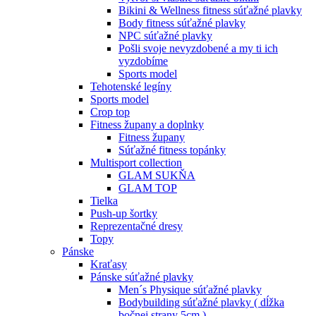
Bikini & Wellness fitness súťažné plavky
Body fitness súťažné plavky
NPC súťažné plavky
Pošli svoje nevyzdobené a my ti ich
vyzdobíme
Sports model
Tehotenské legíny
Sports model
Crop top
Fitness župany a doplnky
Fitness župany
Súťažné fitness topánky
Multisport collection
GLAM SUKŇA
GLAM TOP
Tielka
Push-up šortky
Reprezentačné dresy
Topy
Pánske
Kraťasy
Pánske súťažné plavky
Men´s Physique súťažné plavky
Bodybuilding súťažné plavky ( dĺžka
bočnej strany 5cm )