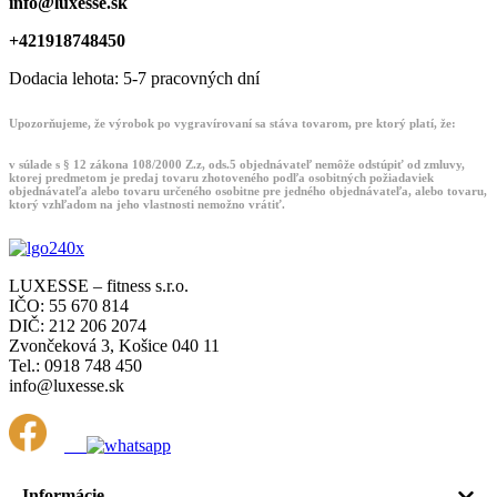
info@luxesse.sk
+421918748450
Dodacia lehota: 5-7 pracovných dní
Upozorňujeme, že výrobok po vygravírovaní sa stáva tovarom, pre ktorý platí, že:
v súlade s § 12 zákona 108/2000 Z.z, ods.5 objednávateľ nemôže odstúpiť od zmluvy,
ktorej predmetom je predaj tovaru zhotoveného podľa osobitných požiadaviek
objednávateľa alebo tovaru určeného osobitne pre jedného objednávateľa, alebo tovaru,
ktorý vzhľadom na jeho vlastnosti nemožno vrátiť.
LUXESSE – fitness s.r.o.
IČO: 55 670 814
DIČ: 212 206 2074
Zvončeková 3, Košice 040 11
Tel.: 0918 748 450
info@luxesse.sk
Informácie