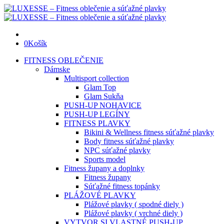
0
Košík
FITNESS OBLEČENIE
Dámske
Multisport collection
Glam Top
Glam Sukňa
PUSH-UP NOHAVICE
PUSH-UP LEGÍNY
FITNESS PLAVKY
Bikini & Wellness fitness súťažné plavky
Body fitness súťažné plavky
NPC súťažné plavky
Sports model
Fitness župany a doplnky
Fitness župany
Súťažné fitness topánky
PLÁŽOVÉ PLAVKY
Plážové plavky ( spodné diely )
Plážové plavky ( vrchné diely )
VYTVOR SI VLASTNÉ PUSH-UP