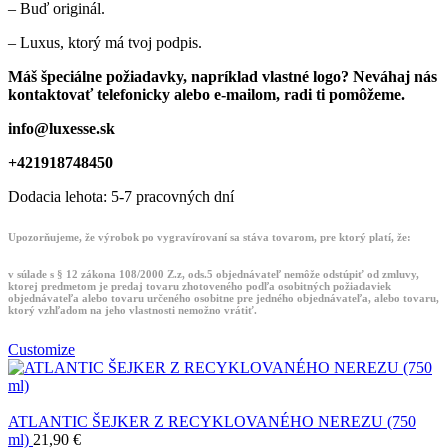
– Buď originál.
– Luxus, ktorý má tvoj podpis.
Máš špeciálne požiadavky, napríklad vlastné logo? Neváhaj nás
kontaktovať telefonicky alebo e-mailom, radi ti pomôžeme.
info@luxesse.sk
+421918748450
Dodacia lehota: 5-7 pracovných dní
Upozorňujeme, že výrobok po vygravírovaní sa stáva tovarom, pre ktorý platí, že:
v súlade s § 12 zákona 108/2000 Z.z, ods.5 objednávateľ nemôže odstúpiť od zmluvy,
ktorej predmetom je predaj tovaru zhotoveného podľa osobitných požiadaviek
objednávateľa alebo tovaru určeného osobitne pre jedného objednávateľa, alebo tovaru,
ktorý vzhľadom na jeho vlastnosti nemožno vrátiť.
Customize
ATLANTIC ŠEJKER Z RECYKLOVANÉHO NEREZU (750
ml)
21,90
€