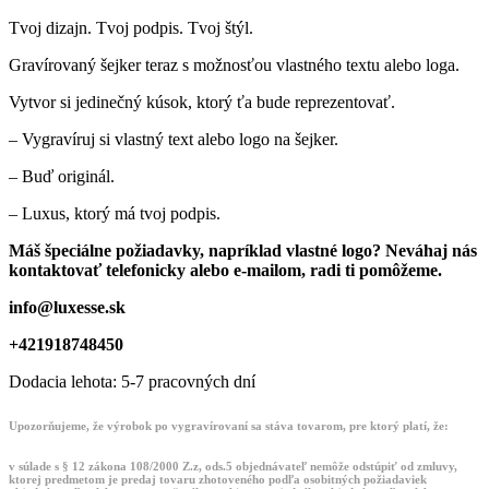
Tvoj dizajn. Tvoj podpis. Tvoj štýl.
Gravírovaný šejker teraz s možnosťou vlastného textu alebo loga.
Vytvor si jedinečný kúsok, ktorý ťa bude reprezentovať.
– Vygravíruj si vlastný text alebo logo na šejker.
– Buď originál.
– Luxus, ktorý má tvoj podpis.
Máš špeciálne požiadavky, napríklad vlastné logo? Neváhaj nás
kontaktovať telefonicky alebo e-mailom, radi ti pomôžeme.
info@luxesse.sk
+421918748450
Dodacia lehota: 5-7 pracovných dní
Upozorňujeme, že výrobok po vygravírovaní sa stáva tovarom, pre ktorý platí, že:
v súlade s § 12 zákona 108/2000 Z.z, ods.5 objednávateľ nemôže odstúpiť od zmluvy,
ktorej predmetom je predaj tovaru zhotoveného podľa osobitných požiadaviek