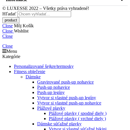
© LUXESSE 2022 – Všetky práva vyhradené!
Hľadať
Close
Môj Košík
Close
Wishlist
Close
Close
Menu
Kategórie
Personalizované šejkre/termosky
Fitness oblečenie
Dámske
Gravirované push-up nohavice
Push-up nohavice
Push-up legíny
Vytvor si vlastné push-up legíny
Vytvor si vlastné push-up nohavice
Plážové plavky
Plážové plavky ( spodné diely )
Plážové plavky ( vrchné diely )
Dámske súťažné plavky
Vytvor si vlastné súťažné bikini