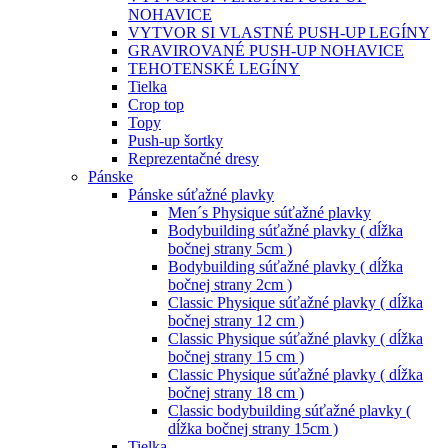
NOHAVICE
VYTVOR SI VLASTNÉ PUSH-UP LEGÍNY
GRAVIROVANÉ PUSH-UP NOHAVICE
TEHOTENSKÉ LEGÍNY
Tielka
Crop top
Topy
Push-up šortky
Reprezentačné dresy
Pánske
Pánske súťažné plavky
Men´s Physique súťažné plavky
Bodybuilding súťažné plavky ( dĺžka
bočnej strany 5cm )
Bodybuilding súťažné plavky ( dĺžka
bočnej strany 2cm )
Classic Physique súťažné plavky ( dĺžka
bočnej strany 12 cm )
Classic Physique súťažné plavky ( dĺžka
bočnej strany 15 cm )
Classic Physique súťažné plavky ( dĺžka
bočnej strany 18 cm )
Classic bodybuilding súťažné plavky (
dĺžka bočnej strany 15cm )
Tielka