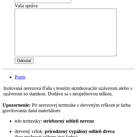
Vaša správa
Popis
Izolovaná nerezová fľaša s tesným skrutkovacím uzáverom alebo s
uzáverom so slamkou. Dodáva sa s neoprénovou taškou.
Upozornenie:
Pri nerezovej termoske s dreveným vrškom je farba
gravírovania daná materiálom:
telo termosky:
strieborný odtieň nerezu
drevený vršok:
prirodzený vypálený odtieň dreva
(bez možnosti výberu inej farby)