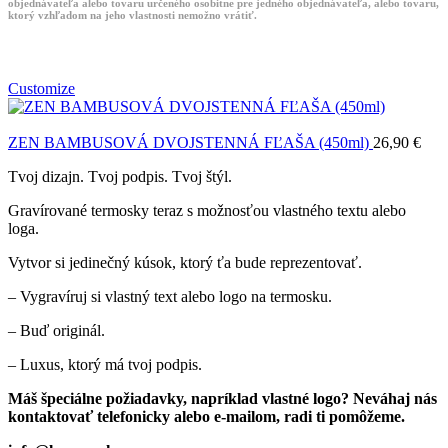
objednávateľa alebo tovaru určeného osobitne pre jedného objednávateľa, alebo tovaru,
ktorý vzhľadom na jeho vlastnosti nemožno vrátiť.
Customize
ZEN BAMBUSOVÁ DVOJSTENNÁ FĽAŠA (450ml)
26,90
€
Tvoj dizajn. Tvoj podpis. Tvoj štýl.
Gravírované termosky teraz s možnosťou vlastného textu alebo
loga.
Vytvor si jedinečný kúsok, ktorý ťa bude reprezentovať.
– Vygravíruj si vlastný text alebo logo na termosku.
– Buď originál.
– Luxus, ktorý má tvoj podpis.
Máš špeciálne požiadavky, napríklad vlastné logo? Neváhaj nás
kontaktovať telefonicky alebo e-mailom, radi ti pomôžeme.