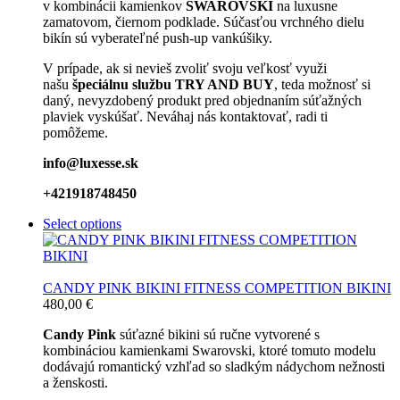
v kombinácii kamienkov
SWAROVSKI
na luxusne
zamatovom, čiernom podklade. Súčasťou vrchného dielu
bikín sú vyberateľné push-up vankúšiky.
V prípade, ak si nevieš zvoliť svoju veľkosť využi
našu
špeciálnu službu TRY AND BUY
, teda možnosť si
daný, nevyzdobený produkt pred objednaním súťažných
plaviek vyskúšať. Neváhaj nás kontaktovať, radi ti
pomôžeme.
info@luxesse.sk
+421918748450
Select options
CANDY PINK BIKINI FITNESS COMPETITION BIKINI
480,00
€
Candy Pink
súťazné bikini sú ručne vytvorené s
kombináciou kamienkami Swarovski, ktoré tomuto modelu
dodávajú romantický vzhľad so sladkým nádychom nežnosti
a ženskosti.