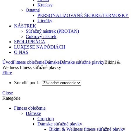
Kraťasy
Ostatné
PERSONALIZOVANÉ ŠEJKRE/TERMOSKY
Uteráky
NÁSTREK
Súťažný nástrek (PROTAN)
Cukrový nástrek
SPOLUPRÁCA
LUXESSE NA PÓDIÁCH
O NÁS
Úvod
Fitness oblečenie
Dámske
Dámske súťažné plavky
Bikini &
Wellness fitness súťažné plavky
Filtre
Zoradiť podľa
Close
Kategórie
Fitness oblečenie
Dámske
Crop top
Dámske súťažné plavky
Bikini & Wellness fitness súťažné plavky