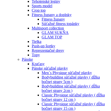
Tehotenské legíny
Sports model
Crop top
Fitness župany a doplnky
Fitness župany
Súťažné fitness topánky
Multisport collection
GLAM SUKŇA
GLAM TOP
Tielka
Push-up šortky
Reprezentačné dresy
Topy
Pánske
Kraťasy
Pánske súťažné plavky
Men´s Physique súťažné plavky
Bodybuilding súťažné plavky ( dĺžka
bočnej strany 5cm )
Bodybuilding súťažné plavky ( dĺžka
bočnej strany 2cm )
Classic Physique súťažné plavky ( dĺžka
bočnej strany 12 cm )
Classic Physique súťažné plavky ( dĺžka
bočnej strany 15 cm )