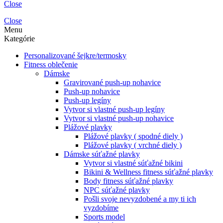
Close
Close
Menu
Kategórie
Personalizované šejkre/termosky
Fitness oblečenie
Dámske
Gravirované push-up nohavice
Push-up nohavice
Push-up legíny
Vytvor si vlastné push-up legíny
Vytvor si vlastné push-up nohavice
Plážové plavky
Plážové plavky ( spodné diely )
Plážové plavky ( vrchné diely )
Dámske súťažné plavky
Vytvor si vlastné súťažné bikini
Bikini & Wellness fitness súťažné plavky
Body fitness súťažné plavky
NPC súťažné plavky
Pošli svoje nevyzdobené a my ti ich
vyzdobíme
Sports model