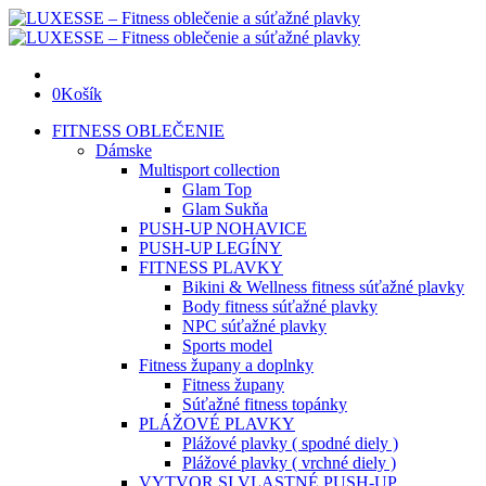
0
Košík
FITNESS OBLEČENIE
Dámske
Multisport collection
Glam Top
Glam Sukňa
PUSH-UP NOHAVICE
PUSH-UP LEGÍNY
FITNESS PLAVKY
Bikini & Wellness fitness súťažné plavky
Body fitness súťažné plavky
NPC súťažné plavky
Sports model
Fitness župany a doplnky
Fitness župany
Súťažné fitness topánky
PLÁŽOVÉ PLAVKY
Plážové plavky ( spodné diely )
Plážové plavky ( vrchné diely )
VYTVOR SI VLASTNÉ PUSH-UP