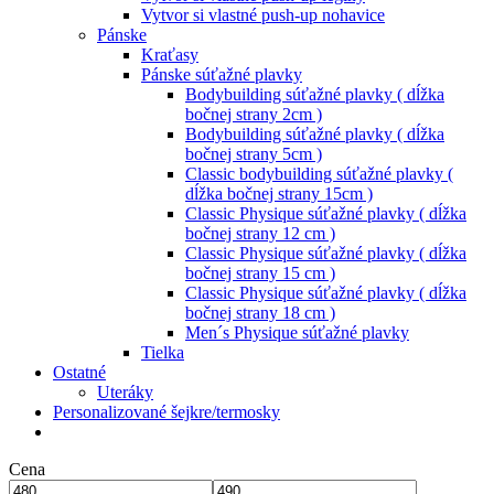
Vytvor si vlastné push-up nohavice
Pánske
Kraťasy
Pánske súťažné plavky
Bodybuilding súťažné plavky ( dĺžka
bočnej strany 2cm )
Bodybuilding súťažné plavky ( dĺžka
bočnej strany 5cm )
Classic bodybuilding súťažné plavky (
dĺžka bočnej strany 15cm )
Classic Physique súťažné plavky ( dĺžka
bočnej strany 12 cm )
Classic Physique súťažné plavky ( dĺžka
bočnej strany 15 cm )
Classic Physique súťažné plavky ( dĺžka
bočnej strany 18 cm )
Men´s Physique súťažné plavky
Tielka
Ostatné
Uteráky
Personalizované šejkre/termosky
Cena