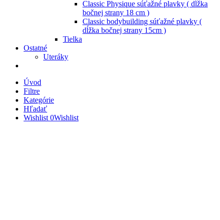
Classic Physique súťažné plavky ( dĺžka
bočnej strany 18 cm )
Classic bodybuilding súťažné plavky (
dĺžka bočnej strany 15cm )
Tielka
Ostatné
Uteráky
Úvod
Filtre
Kategórie
Hľadať
Wishlist
0
Wishlist