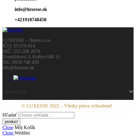
info@luxesse.sk
+421918748450
LUXESSE – fitness s.r.o.
IČO: 55 670 814
DIČ: 212 206 2074
Zvončeková 3, Košice 040 11
Tel.: 0918 748 450
info@luxesse.sk
Informácie
© LUXESSE 2022 – Všetky práva vyhradené!
Hľadať
Close
Môj Košík
Close
Wishlist