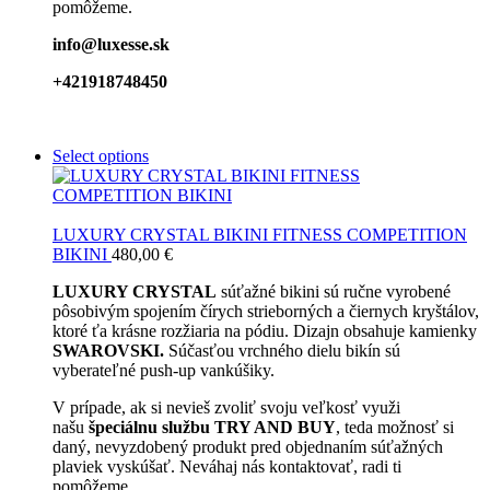
pomôžeme.
info@luxesse.sk
+421918748450
Select options
LUXURY CRYSTAL BIKINI FITNESS COMPETITION
BIKINI
480,00
€
LUXURY CRYSTAL
súťažné bikini sú ručne vyrobené
pôsobivým spojením čírych strieborných a čiernych kryštálov,
ktoré ťa krásne rozžiaria na pódiu. Dizajn obsahuje kamienky
SWAROVSKI.
Súčasťou vrchného dielu bikín sú
vyberateľné push-up vankúšiky.
V prípade, ak si nevieš zvoliť svoju veľkosť využi
našu
špeciálnu službu TRY AND BUY
, teda možnosť si
daný, nevyzdobený produkt pred objednaním súťažných
plaviek vyskúšať. Neváhaj nás kontaktovať, radi ti
pomôžeme.