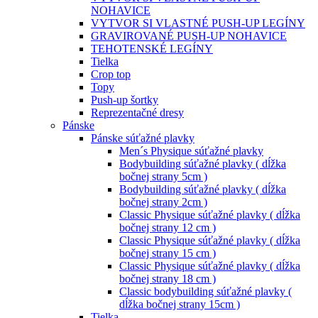
NOHAVICE
VYTVOR SI VLASTNÉ PUSH-UP LEGÍNY
GRAVIROVANÉ PUSH-UP NOHAVICE
TEHOTENSKÉ LEGÍNY
Tielka
Crop top
Topy
Push-up šortky
Reprezentačné dresy
Pánske
Pánske súťažné plavky
Men´s Physique súťažné plavky
Bodybuilding súťažné plavky ( dĺžka
bočnej strany 5cm )
Bodybuilding súťažné plavky ( dĺžka
bočnej strany 2cm )
Classic Physique súťažné plavky ( dĺžka
bočnej strany 12 cm )
Classic Physique súťažné plavky ( dĺžka
bočnej strany 15 cm )
Classic Physique súťažné plavky ( dĺžka
bočnej strany 18 cm )
Classic bodybuilding súťažné plavky (
dĺžka bočnej strany 15cm )
Tielka