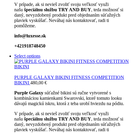
V prípade, ak si nevieš zvoliť svoju veľkosť využi
našu
špeciálnu službu TRY AND BUY
, teda možnosť si
daný, nevyzdobený produkt pred objednaním súťažných
plaviek vyskúšať. Neváhaj nás kontaktovať, radi ti
pomôžeme.
info@luxesse.sk
+421918748450
Select options
PURPLE GALAXY BIKINI FITNESS COMPETITION
BIKINI
480,00
€
Purple Galaxy
súťažné bikini sú ručne vytvorené s
kombináciou kamienkami Swarovski, ktoré tomuto looku
dávajú magickú iskru, ktorá z teba urobí hviezdu na pódiu.
V prípade, ak si nevieš zvoliť svoju veľkosť využi
našu
špeciálnu službu TRY AND BUY
, teda možnosť si
daný, nevyzdobený produkt pred objednaním súťažných
plaviek vyskúšať. Neváhaj nás kontaktovať, radi ti