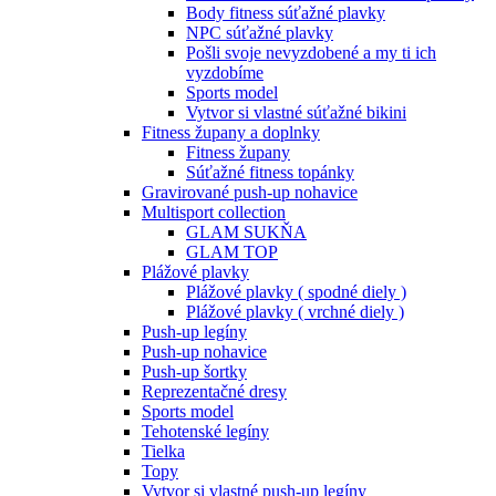
Body fitness súťažné plavky
NPC súťažné plavky
Pošli svoje nevyzdobené a my ti ich
vyzdobíme
Sports model
Vytvor si vlastné súťažné bikini
Fitness župany a doplnky
Fitness župany
Súťažné fitness topánky
Gravirované push-up nohavice
Multisport collection
GLAM SUKŇA
GLAM TOP
Plážové plavky
Plážové plavky ( spodné diely )
Plážové plavky ( vrchné diely )
Push-up legíny
Push-up nohavice
Push-up šortky
Reprezentačné dresy
Sports model
Tehotenské legíny
Tielka
Topy
Vytvor si vlastné push-up legíny