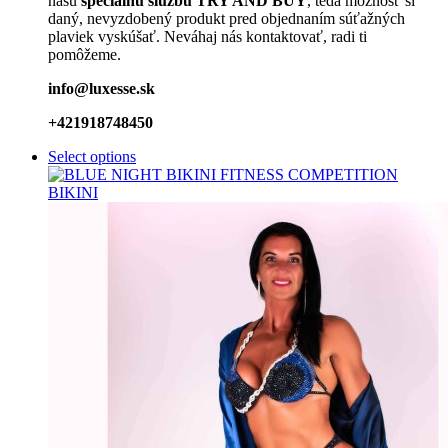
našu
špeciálnu službu TRY AND BUY
, teda možnosť si
daný, nevyzdobený produkt pred objednaním súťažných
plaviek vyskúšať. Neváhaj nás kontaktovať, radi ti
pomôžeme.
info@luxesse.sk
+421918748450
Select options