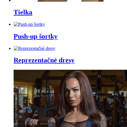
Tielka
Push-up šortky
Reprezentačné dresy