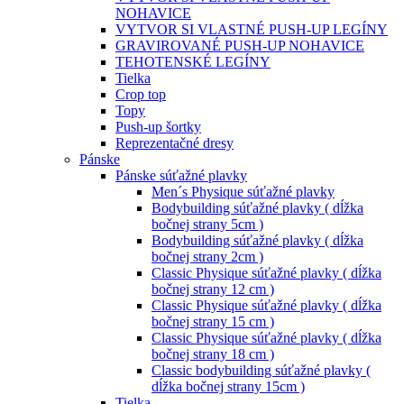
NOHAVICE
VYTVOR SI VLASTNÉ PUSH-UP LEGÍNY
GRAVIROVANÉ PUSH-UP NOHAVICE
TEHOTENSKÉ LEGÍNY
Tielka
Crop top
Topy
Push-up šortky
Reprezentačné dresy
Pánske
Pánske súťažné plavky
Men´s Physique súťažné plavky
Bodybuilding súťažné plavky ( dĺžka
bočnej strany 5cm )
Bodybuilding súťažné plavky ( dĺžka
bočnej strany 2cm )
Classic Physique súťažné plavky ( dĺžka
bočnej strany 12 cm )
Classic Physique súťažné plavky ( dĺžka
bočnej strany 15 cm )
Classic Physique súťažné plavky ( dĺžka
bočnej strany 18 cm )
Classic bodybuilding súťažné plavky (
dĺžka bočnej strany 15cm )
Tielka