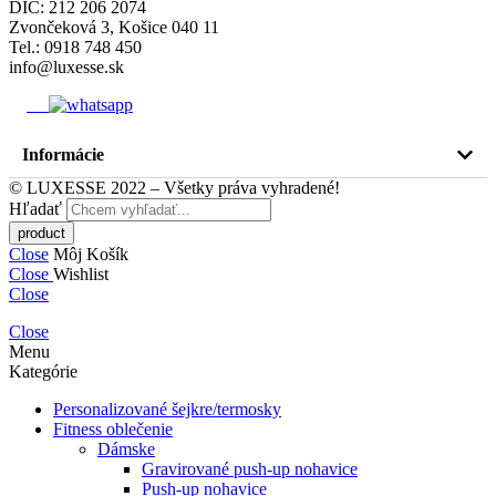
DIČ: 212 206 2074
Zvončeková 3, Košice 040 11
Tel.: 0918 748 450
info@luxesse.sk
Informácie
© LUXESSE 2022 – Všetky práva vyhradené!
Hľadať
Close
Môj Košík
Close
Wishlist
Close
Close
Menu
Kategórie
Personalizované šejkre/termosky
Fitness oblečenie
Dámske
Gravirované push-up nohavice
Push-up nohavice