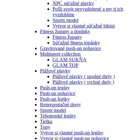
NPC súťažné plavky
Pošli svoje nevyzdobené a my ti ich
vyzdobíme
Sports model
Vytvor si vlastné súťažné bikini
Fitness župany a doplnky
Fitness župany
Súťažné fitness topánky
Gravirované push-up nohavice
Multisport collection
GLAM SUKŇA
GLAM TOP
Plážové plavky
Plážové plavky ( spodné diely )
Plážové plavky ( vrchné diely )
Push-up legíny
Push-up nohavice
Push-up šortky
Reprezentačné dresy
Sports model
Tehotenské legíny
Tielka
Topy
Vytvor si vlastné push-up legíny
Vytvor si vlastné push-up nohavice