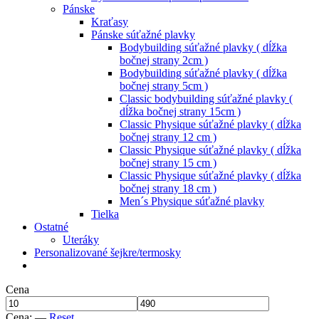
Pánske
Kraťasy
Pánske súťažné plavky
Bodybuilding súťažné plavky ( dĺžka
bočnej strany 2cm )
Bodybuilding súťažné plavky ( dĺžka
bočnej strany 5cm )
Classic bodybuilding súťažné plavky (
dĺžka bočnej strany 15cm )
Classic Physique súťažné plavky ( dĺžka
bočnej strany 12 cm )
Classic Physique súťažné plavky ( dĺžka
bočnej strany 15 cm )
Classic Physique súťažné plavky ( dĺžka
bočnej strany 18 cm )
Men´s Physique súťažné plavky
Tielka
Ostatné
Uteráky
Personalizované šejkre/termosky
Cena
Cena:
—
Reset