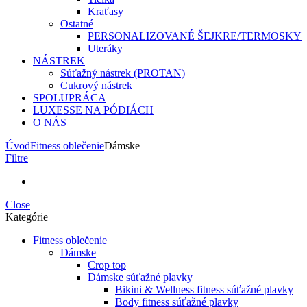
Kraťasy
Ostatné
PERSONALIZOVANÉ ŠEJKRE/TERMOSKY
Uteráky
NÁSTREK
Súťažný nástrek (PROTAN)
Cukrový nástrek
SPOLUPRÁCA
LUXESSE NA PÓDIÁCH
O NÁS
Úvod
Fitness oblečenie
Dámske
Filtre
Close
Kategórie
Fitness oblečenie
Dámske
Crop top
Dámske súťažné plavky
Bikini & Wellness fitness súťažné plavky
Body fitness súťažné plavky