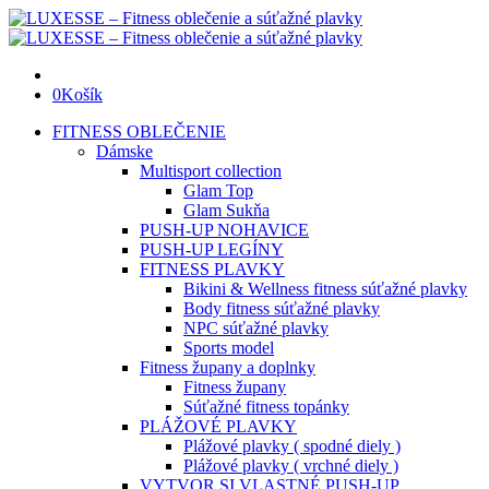
0
Košík
FITNESS OBLEČENIE
Dámske
Multisport collection
Glam Top
Glam Sukňa
PUSH-UP NOHAVICE
PUSH-UP LEGÍNY
FITNESS PLAVKY
Bikini & Wellness fitness súťažné plavky
Body fitness súťažné plavky
NPC súťažné plavky
Sports model
Fitness župany a doplnky
Fitness župany
Súťažné fitness topánky
PLÁŽOVÉ PLAVKY
Plážové plavky ( spodné diely )
Plážové plavky ( vrchné diely )
VYTVOR SI VLASTNÉ PUSH-UP