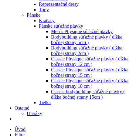
Reprezentačné dresy
Topy
Pánske
Kraťasy
Pánske súťažné plavky
Men´s Physique súťažné plavky
Bodybuilding súťažné plavky ( dĺžka
bočnej strany 5cm )
Bodybuilding súťažné plavky ( dĺžka
bočnej strany 2cm )
Classic Physique súťažné plavky ( dĺžka
bočnej strany 12 cm )
Classic Physique súťažné plavky ( dĺžka
bočnej strany 15 cm )
Classic Physique súťažné plavky ( dĺžka
bočnej strany 18 cm )
Classic bodybuilding súťažné plavky (
dĺžka bočnej strany 15cm )
Tielka
Ostatné
Uteráky
Úvod
Filtre