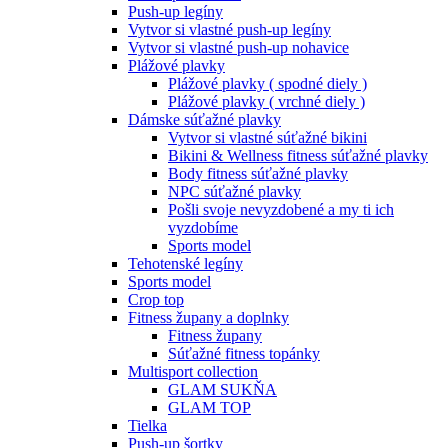
Push-up legíny
Vytvor si vlastné push-up legíny
Vytvor si vlastné push-up nohavice
Plážové plavky
Plážové plavky ( spodné diely )
Plážové plavky ( vrchné diely )
Dámske súťažné plavky
Vytvor si vlastné súťažné bikini
Bikini & Wellness fitness súťažné plavky
Body fitness súťažné plavky
NPC súťažné plavky
Pošli svoje nevyzdobené a my ti ich
vyzdobíme
Sports model
Tehotenské legíny
Sports model
Crop top
Fitness župany a doplnky
Fitness župany
Súťažné fitness topánky
Multisport collection
GLAM SUKŇA
GLAM TOP
Tielka
Push-up šortky