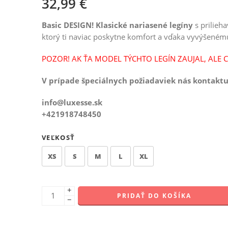
32,99
€
Basic DESIGN! Klasické nariasené legíny
s prilie
ktorý ti naviac poskytne komfort a vďaka vyvýšenému 
POZOR! AK ŤA MODEL TÝCHTO LEGÍN ZAUJAL, ALE 
V prípade špeciálnych požiadaviek nás kontaktu
info@luxesse.sk
+421918748450
VEĽKOSŤ
XS
S
M
L
XL
+
PRIDAŤ DO KOŠÍKA
−