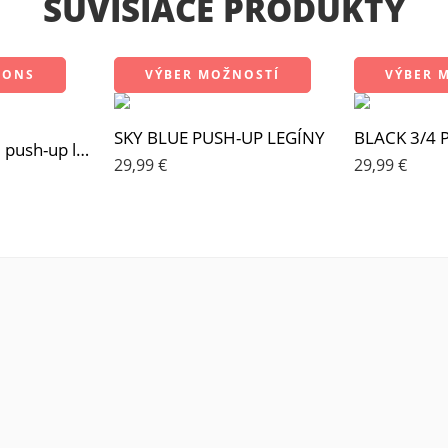
SÚVISIACE PRODUKTY
IONS
VÝBER MOŽNOSTÍ
VÝBER 
SKY BLUE PUSH-UP LEGÍNY
BLACK 3/4 
Vytvor si vlastné push-up legíny MAGIC BLACK BUTT
29,99
€
29,99
€