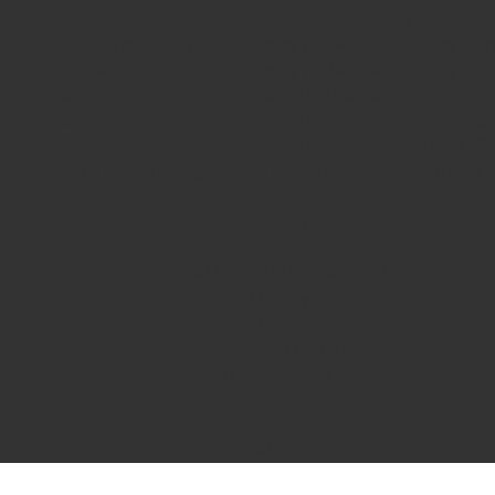
Men´s Physique súťažné plavky
Bodybuilding súťažné plavky ( dĺžka bočnej strany 5cm
Bodybuilding súťažné plavky ( dĺžka bočnej strany 2cm
Classic Physique súťažné plavky ( dĺžka bočnej strany 12 
Classic Physique súťažné plavky ( dĺžka bočnej strany 15 
Classic Physique súťažné plavky ( dĺžka bočnej strany 18 
Classic bodybuilding súťažné plavky ( dĺžka bočnej strany 
Tielka
Kraťasy
Ostatné
PERSONALIZOVANÉ ŠEJKRE/TERMOSKY
Uteráky
NÁSTREK
Súťažný nástrek (PROTAN)
Cukrový nástrek
SPOLUPRÁCA
LUXESSE NA PÓDIÁCH
O NÁS