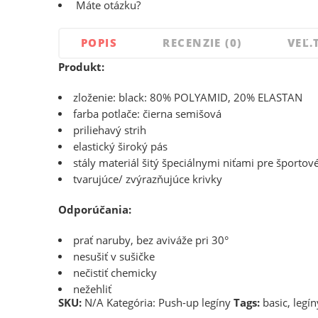
Máte otázku?
POPIS
RECENZIE (0)
VEĽ.
Produkt:
zloženie: black: 80% POLYAMID, 20% ELASTAN
farba potlače: čierna semišová
priliehavý strih
elastický široký pás
stály materiál šitý špeciálnymi niťami pre športov
tvarujúce/ zvýrazňujúce krivky
Odporúčania:
prať naruby, bez aviváže pri 30°
nesušiť v sušičke
nečistiť chemicky
nežehliť
SKU:
N/A
Kategória:
Push-up legíny
Tags:
basic
,
legín