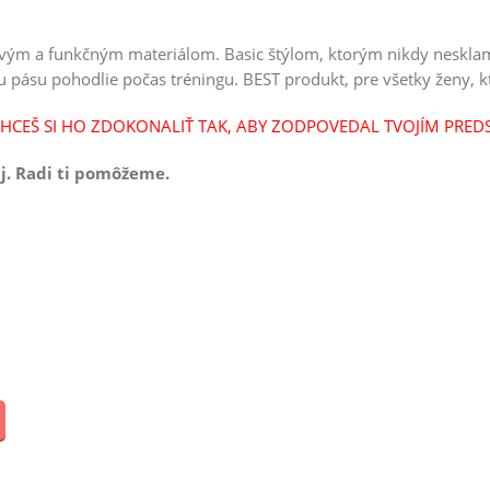
havým a funkčným materiálom. Basic štýlom, ktorým nikdy neskla
pásu pohodlie počas tréningu. BEST produkt, pre všetky ženy, kto
CHCEŠ SI HO ZDOKONALIŤ TAK, ABY ZODPOVEDAL TVOJÍM PRED
j. Radi ti pomôžeme.