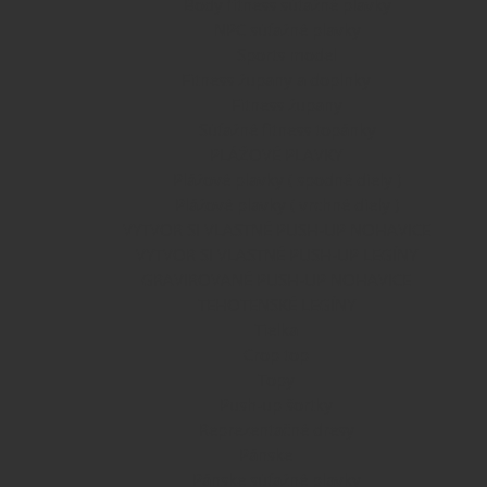
Body fitness súťažné plavky
NPC súťažné plavky
Sports model
Fitness župany a doplnky
Fitness župany
Súťažné fitness topánky
PLÁŽOVÉ PLAVKY
Plážové plavky ( spodné diely )
Plážové plavky ( vrchné diely )
VYTVOR SI VLASTNÉ PUSH-UP NOHAVICE
VYTVOR SI VLASTNÉ PUSH-UP LEGÍNY
GRAVIROVANÉ PUSH-UP NOHAVICE
TEHOTENSKÉ LEGÍNY
Tielka
Crop top
Topy
Push-up šortky
Reprezentačné dresy
Pánske
Pánske súťažné plavky