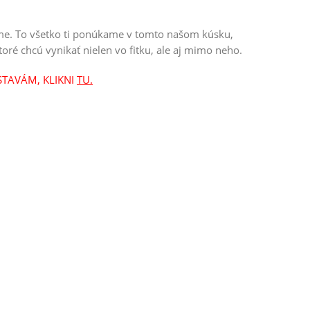
me. To všetko ti ponúkame v tomto našom kúsku,
ré chcú vynikať nielen vo fitku, ale aj mimo neho.
STAVÁM, KLIKNI
TU.