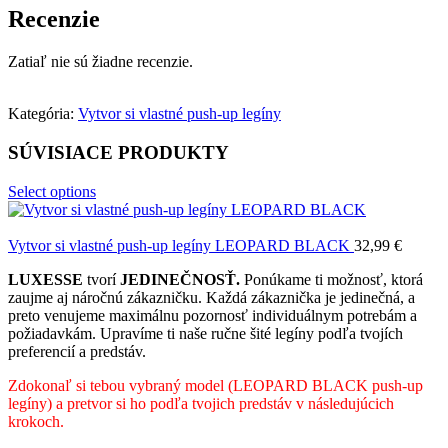
Recenzie
Zatiaľ nie sú žiadne recenzie.
Kategória:
Vytvor si vlastné push-up legíny
SÚVISIACE PRODUKTY
Select options
Vytvor si vlastné push-up legíny LEOPARD BLACK
32,99
€
LUXESSE
tvorí
JEDINEČNOSŤ.
Ponúkame ti možnosť, ktorá
zaujme aj náročnú zákazničku. Každá zákaznička je jedinečná, a
preto venujeme maximálnu pozornosť individuálnym potrebám a
požiadavkám. Upravíme ti naše ručne šité legíny podľa tvojích
preferencií a predstáv.
Zdokonaľ si tebou vybraný model (LEOPARD BLACK push-up
legíny) a pretvor si ho podľa tvojich predstáv v následujúcich
krokoch.