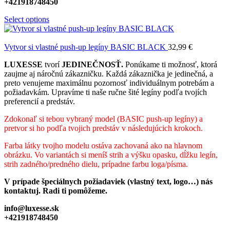
+421918748450
Select options
Vytvor si vlastné push-up legíny BASIC BLACK
32,99
€
LUXESSE
tvorí
JEDINEČNOSŤ.
Ponúkame ti možnosť, ktorá
zaujme aj náročnú zákazničku. Každá zákaznička je jedinečná, a
preto venujeme maximálnu pozornosť individuálnym potrebám a
požiadavkám. Upravíme ti naše ručne šité legíny podľa tvojích
preferencií a predstáv.
Zdokonaľ si tebou vybraný model (BASIC push-up legíny) a
pretvor si ho podľa tvojich predstáv v následujúcich krokoch.
Farba látky tvojho modelu ostáva zachovaná ako na hlavnom
obrázku. Vo variantách si meníš strih a výšku opasku, dĺžku legín,
strih zadného/predného dielu, prípadne farbu loga/písma.
V prípade špeciálnych požiadaviek (vlastný text, logo…) nás
kontaktuj. Radi ti pomôžeme.
info@luxesse.sk
+421918748450