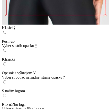
Klasický
Push-up
Vyber si strih opasku
*
Klasický
Opasok s výkrojom V
Vyber si potlač na zadnej strane opasku
*
S naším logom
Bez nášho loga
Vyber si farbu nášho loga
*