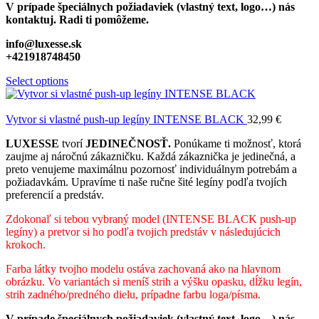
V prípade špeciálnych požiadaviek (vlastný text, logo…) nás
kontaktuj. Radi ti pomôžeme.
info@luxesse.sk
+421918748450
Select options
Vytvor si vlastné push-up legíny INTENSE BLACK
32,99
€
LUXESSE
tvorí
JEDINEČNOSŤ.
Ponúkame ti možnosť, ktorá
zaujme aj náročnú zákazničku. Každá zákaznička je jedinečná, a
preto venujeme maximálnu pozornosť individuálnym potrebám a
požiadavkám. Upravíme ti naše ručne šité legíny podľa tvojích
preferencií a predstáv.
Zdokonaľ si tebou vybraný model (INTENSE BLACK push-up
legíny) a pretvor si ho podľa tvojich predstáv v následujúcich
krokoch.
Farba látky tvojho modelu ostáva zachovaná ako na hlavnom
obrázku. Vo variantách si meníš strih a výšku opasku, dĺžku legín,
strih zadného/predného dielu, prípadne farbu loga/písma.
V prípade špeciálnych požiadaviek (vlastný text, logo…) nás