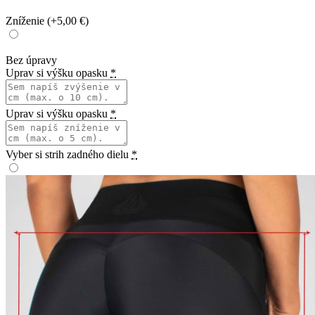
Zníženie
(+5,00 €)
Bez úpravy
Uprav si výšku opasku
*
Uprav si výšku opasku
*
Vyber si strih zadného dielu
*