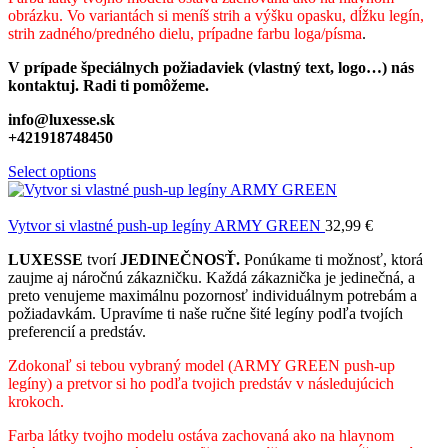
obrázku. Vo variantách si meníš strih a výšku opasku, dĺžku legín,
strih zadného/predného dielu, prípadne farbu loga/písma
.
V prípade špeciálnych požiadaviek (vlastný text, logo…) nás
kontaktuj. Radi ti pomôžeme.
info@luxesse.sk
+421918748450
Select options
Vytvor si vlastné push-up legíny ARMY GREEN
32,99
€
LUXESSE
tvorí
JEDINEČNOSŤ.
Ponúkame ti možnosť, ktorá
zaujme aj náročnú zákazničku. Každá zákaznička je jedinečná, a
preto venujeme maximálnu pozornosť individuálnym potrebám a
požiadavkám. Upravíme ti naše ručne šité legíny podľa tvojích
preferencií a predstáv.
Zdokonaľ si tebou vybraný model (ARMY GREEN push-up
legíny) a pretvor si ho podľa tvojich predstáv v následujúcich
krokoch.
Farba látky tvojho modelu ostáva zachovaná ako na hlavnom