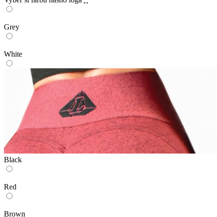
Grey
White
Black
Red
Brown