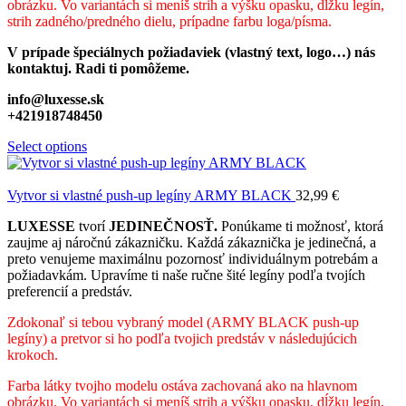
obrázku. Vo variantách si meníš strih a výšku opasku, dĺžku legín,
strih zadného/predného dielu, prípadne farbu loga/písma.
V prípade špeciálnych požiadaviek (vlastný text, logo…) nás
kontaktuj. Radi ti pomôžeme.
info@luxesse.sk
+421918748450
Select options
Vytvor si vlastné push-up legíny ARMY BLACK
32,99
€
LUXESSE
tvorí
JEDINEČNOSŤ.
Ponúkame ti možnosť, ktorá
zaujme aj náročnú zákazničku. Každá zákaznička je jedinečná, a
preto venujeme maximálnu pozornosť individuálnym potrebám a
požiadavkám. Upravíme ti naše ručne šité legíny podľa tvojích
preferencií a predstáv.
Zdokonaľ si tebou vybraný model (ARMY BLACK push-up
legíny) a pretvor si ho podľa tvojich predstáv v následujúcich
krokoch.
Farba látky tvojho modelu ostáva zachovaná ako na hlavnom
obrázku. Vo variantách si meníš strih a výšku opasku, dĺžku legín,