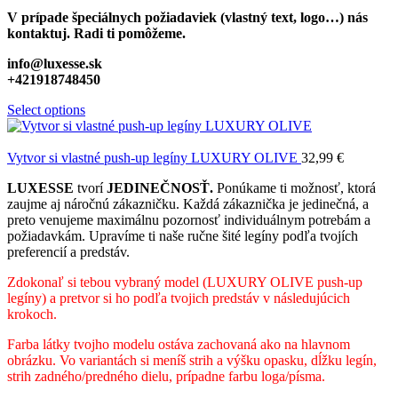
V prípade špeciálnych požiadaviek (vlastný text, logo…) nás
kontaktuj. Radi ti pomôžeme.
info@luxesse.sk
+421918748450
Select options
Vytvor si vlastné push-up legíny LUXURY OLIVE
32,99
€
LUXESSE
tvorí
JEDINEČNOSŤ.
Ponúkame ti možnosť, ktorá
zaujme aj náročnú zákazničku. Každá zákaznička je jedinečná, a
preto venujeme maximálnu pozornosť individuálnym potrebám a
požiadavkám. Upravíme ti naše ručne šité legíny podľa tvojích
preferencií a predstáv.
Zdokonaľ si tebou vybraný model (LUXURY OLIVE push-up
legíny) a pretvor si ho podľa tvojich predstáv v následujúcich
krokoch.
Farba látky tvojho modelu ostáva zachovaná ako na hlavnom
obrázku. Vo variantách si meníš strih a výšku opasku, dĺžku legín,
strih zadného/predného dielu, prípadne farbu loga/písma.