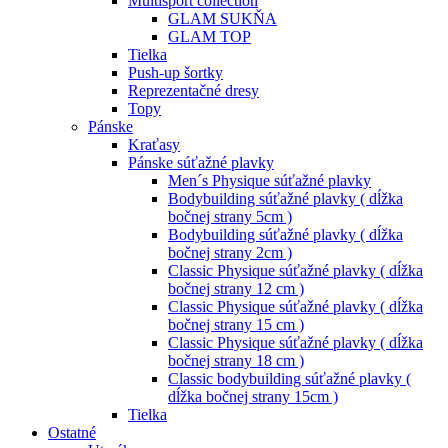
Multisport collection
GLAM SUKŇA
GLAM TOP
Tielka
Push-up šortky
Reprezentačné dresy
Topy
Pánske
Kraťasy
Pánske súťažné plavky
Men´s Physique súťažné plavky
Bodybuilding súťažné plavky ( dĺžka
bočnej strany 5cm )
Bodybuilding súťažné plavky ( dĺžka
bočnej strany 2cm )
Classic Physique súťažné plavky ( dĺžka
bočnej strany 12 cm )
Classic Physique súťažné plavky ( dĺžka
bočnej strany 15 cm )
Classic Physique súťažné plavky ( dĺžka
bočnej strany 18 cm )
Classic bodybuilding súťažné plavky (
dĺžka bočnej strany 15cm )
Tielka
Ostatné