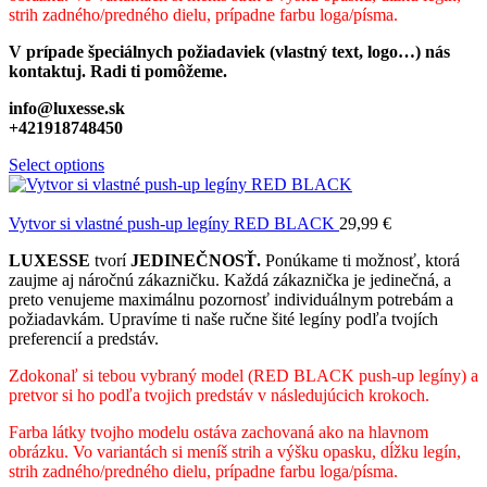
strih zadného/predného dielu, prípadne farbu loga/písma.
V prípade špeciálnych požiadaviek (vlastný text, logo…) nás
kontaktuj. Radi ti pomôžeme.
info@luxesse.sk
+421918748450
Select options
Vytvor si vlastné push-up legíny RED BLACK
29,99
€
LUXESSE
tvorí
JEDINEČNOSŤ.
Ponúkame ti možnosť, ktorá
zaujme aj náročnú zákazničku. Každá zákaznička je jedinečná, a
preto venujeme maximálnu pozornosť individuálnym potrebám a
požiadavkám. Upravíme ti naše ručne šité legíny podľa tvojích
preferencií a predstáv.
Zdokonaľ si tebou vybraný model (RED BLACK push-up legíny) a
pretvor si ho podľa tvojich predstáv v následujúcich krokoch.
Farba látky tvojho modelu ostáva zachovaná ako na hlavnom
obrázku. Vo variantách si meníš strih a výšku opasku, dĺžku legín,
strih zadného/predného dielu, prípadne farbu loga/písma.