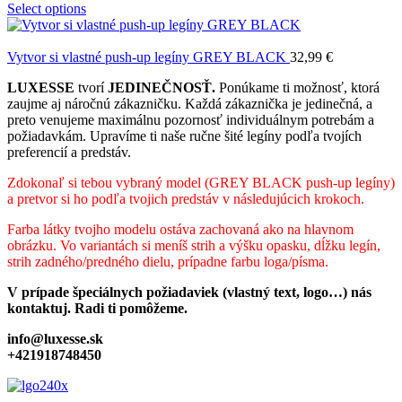
Select options
Vytvor si vlastné push-up legíny GREY BLACK
32,99
€
LUXESSE
tvorí
JEDINEČNOSŤ.
Ponúkame ti možnosť, ktorá
zaujme aj náročnú zákazničku. Každá zákaznička je jedinečná, a
preto venujeme maximálnu pozornosť individuálnym potrebám a
požiadavkám. Upravíme ti naše ručne šité legíny podľa tvojích
preferencií a predstáv.
Zdokonaľ si tebou vybraný model (GREY BLACK push-up legíny)
a pretvor si ho podľa tvojich predstáv v následujúcich krokoch.
Farba látky tvojho modelu ostáva zachovaná ako na hlavnom
obrázku. Vo variantách si meníš strih a výšku opasku, dĺžku legín,
strih zadného/predného dielu, prípadne farbu loga/písma.
V prípade špeciálnych požiadaviek (vlastný text, logo…) nás
kontaktuj. Radi ti pomôžeme.
info@luxesse.sk
+421918748450