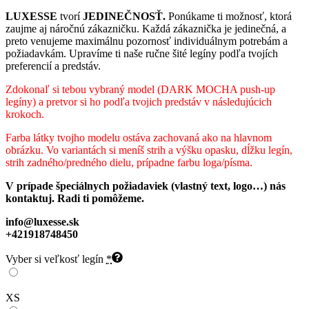
LUXESSE
tvorí
JEDINEČNOSŤ.
Ponúkame ti možnosť, ktorá
zaujme aj náročnú zákazničku. Každá zákaznička je jedinečná, a
preto venujeme maximálnu pozornosť individuálnym potrebám a
požiadavkám. Upravíme ti naše ručne šité legíny podľa tvojích
preferencií a predstáv.
Zdokonaľ si tebou vybraný model (DARK MOCHA push-up
legíny) a pretvor si ho podľa tvojich predstáv v následujúcich
krokoch.
Farba látky tvojho modelu ostáva zachovaná ako na hlavnom
obrázku. Vo variantách si meníš strih a výšku opasku, dĺžku legín,
strih zadného/predného dielu, prípadne farbu loga/písma.
V prípade špeciálnych požiadaviek (vlastný text, logo…) nás
kontaktuj. Radi ti pomôžeme.
info@luxesse.sk
+421918748450
Vyber si veľkosť legín
*
XS