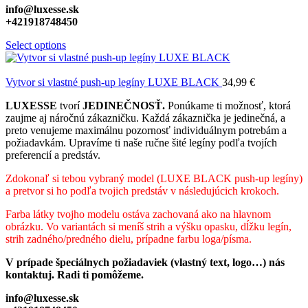
info@luxesse.sk
+421918748450
Select options
Vytvor si vlastné push-up legíny LUXE BLACK
34,99
€
LUXESSE
tvorí
JEDINEČNOSŤ.
Ponúkame ti možnosť, ktorá
zaujme aj náročnú zákazničku. Každá zákaznička je jedinečná, a
preto venujeme maximálnu pozornosť individuálnym potrebám a
požiadavkám. Upravíme ti naše ručne šité legíny podľa tvojích
preferencií a predstáv.
Zdokonaľ si tebou vybraný model (LUXE BLACK push-up legíny)
a pretvor si ho podľa tvojich predstáv v následujúcich krokoch.
Farba látky tvojho modelu ostáva zachovaná ako na hlavnom
obrázku. Vo variantách si meníš strih a výšku opasku, dĺžku legín,
strih zadného/predného dielu, prípadne farbu loga/písma.
V prípade špeciálnych požiadaviek (vlastný text, logo…) nás
kontaktuj. Radi ti pomôžeme.
info@luxesse.sk