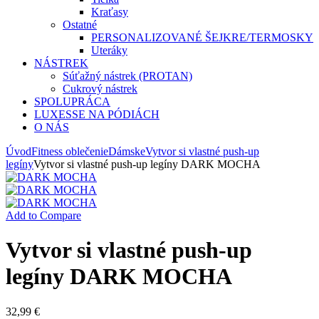
Kraťasy
Ostatné
PERSONALIZOVANÉ ŠEJKRE/TERMOSKY
Uteráky
NÁSTREK
Súťažný nástrek (PROTAN)
Cukrový nástrek
SPOLUPRÁCA
LUXESSE NA PÓDIÁCH
O NÁS
Úvod
Fitness oblečenie
Dámske
Vytvor si vlastné push-up
legíny
Vytvor si vlastné push-up legíny DARK MOCHA
Add to Compare
Vytvor si vlastné push-up
legíny DARK MOCHA
32,99
€