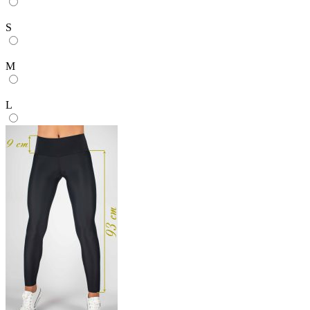
S
M
L