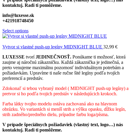
kontaktuj. Radi ti pomôžeme.
info@luxesse.sk
+421918748450
Select options
Vytvor si vlastné push-up legíny MIDNIGHT BLUE
32,99
€
LUXESSE
tvorí
JEDINEČNOSŤ.
Ponúkame ti možnosť, ktorá
zaujme aj náročnú zákazničku. Každá zákaznička je jedinečná, a
preto venujeme maximálnu pozornosť individuálnym potrebám a
požiadavkám. Upravíme ti naše ručne šité legíny podľa tvojích
preferencií a predstáv.
Zdokonaľ si tebou vybraný model ( MIDNIGHT push-up legíny) a
pretvor si ho podľa tvojich predstáv v následujúcich krokoch.
Farba látky tvojho modelu ostáva zachovaná ako na hlavnom
obrázku. Vo variantách si meníš strih a výšku opasku, dĺžku legín,
strih zadného/predného dielu, prípadne farbu loga/písma
.
V prípade špeciálnych požiadaviek (vlastný text, logo…) nás
kontaktuj. Radi ti pomôžeme.