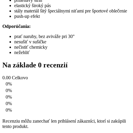
priliehavý strih
elastický široký pás
stály materiál šitý špeciálnymi niťami pre športové oblečenie
push-up efekt
Odporúčania:
prať naruby, bez aviváže pri 30°
nesušiť v sušičke
nečistiť chemicky
nežehliť
Na základe 0 recenzií
0.00
Celkovo
0%
0%
0%
0%
0%
Recenziu môžu zanechať len prihlásení zákazníci, ktorí si zakúpili
tento produkt.