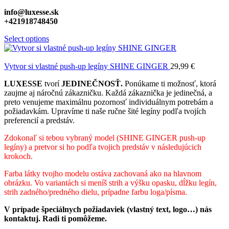
info@luxesse.sk
+421918748450
Select options
Vytvor si vlastné push-up legíny SHINE GINGER
29,99
€
LUXESSE
tvorí
JEDINEČNOSŤ.
Ponúkame ti možnosť, ktorá
zaujme aj náročnú zákazničku. Každá zákaznička je jedinečná, a
preto venujeme maximálnu pozornosť individuálnym potrebám a
požiadavkám. Upravíme ti naše ručne šité legíny podľa tvojích
preferencií a predstáv.
Zdokonaľ si tebou vybraný model (SHINE GINGER push-up
legíny) a pretvor si ho podľa tvojich predstáv v následujúcich
krokoch.
Farba látky tvojho modelu ostáva zachovaná ako na hlavnom
obrázku. Vo variantách si meníš strih a výšku opasku, dĺžku legín,
strih zadného/predného dielu, prípadne farbu loga/písma.
V prípade špeciálnych požiadaviek (vlastný text, logo…) nás
kontaktuj. Radi ti pomôžeme.