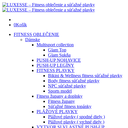
0
Košík
FITNESS OBLEČENIE
Dámske
Multisport collection
Glam Top
Glam Sukňa
PUSH-UP NOHAVICE
PUSH-UP LEGÍNY
FITNESS PLAVKY
Bikini & Wellness fitness súťažné plavky
Body fitness súťažné plavky
NPC súťažné plavky
Sports model
Fitness župany a doplnky
Fitness župany
Súťažné fitness topánky
PLÁŽOVÉ PLAVKY
Plážové plavky ( spodné diely )
Plážové plavky ( vrchné diely )
VYTVOR SI VLASTNÉ PUSH-UP