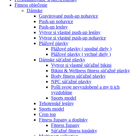
Fitness oblečenie
Dámske
Gravirované push-up nohavice
Push-up nohavice
Push-up legíny
Vytvor si vlastné push-up legíny
Vytvor si vlastné push-up nohavice
Plážové plavky
Plážové plavky ( spodné diely )
Plážové plavky ( vrchné diely )
Dámske súťažné plavky
Vytvor si vlastné súťažné bikini
Bikini & Wellness fitness súťažné plavky
Body fitness súťažné plavky
NPC súťažné plavky
Pošli svoje nevyzdobené a my ti ich
vyzdobíme
Sports model
Tehotenské legíny
Sports model
Crop top
Fitness župany a doplnky
Fitness župany
Súťažné fitness topánky