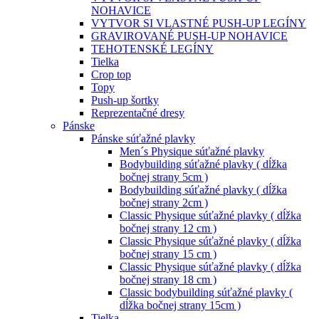
NOHAVICE
VYTVOR SI VLASTNÉ PUSH-UP LEGÍNY
GRAVIROVANÉ PUSH-UP NOHAVICE
TEHOTENSKÉ LEGÍNY
Tielka
Crop top
Topy
Push-up šortky
Reprezentačné dresy
Pánske
Pánske súťažné plavky
Men´s Physique súťažné plavky
Bodybuilding súťažné plavky ( dĺžka
bočnej strany 5cm )
Bodybuilding súťažné plavky ( dĺžka
bočnej strany 2cm )
Classic Physique súťažné plavky ( dĺžka
bočnej strany 12 cm )
Classic Physique súťažné plavky ( dĺžka
bočnej strany 15 cm )
Classic Physique súťažné plavky ( dĺžka
bočnej strany 18 cm )
Classic bodybuilding súťažné plavky (
dĺžka bočnej strany 15cm )
Tielka