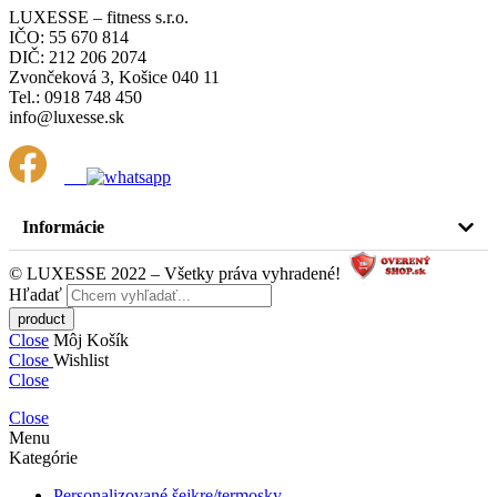
LUXESSE – fitness s.r.o.
IČO: 55 670 814
DIČ: 212 206 2074
Zvončeková 3, Košice 040 11
Tel.: 0918 748 450
info@luxesse.sk
Informácie
© LUXESSE 2022 – Všetky práva vyhradené!
Hľadať
Close
Môj Košík
Close
Wishlist
Close
Close
Menu
Kategórie
Personalizované šejkre/termosky