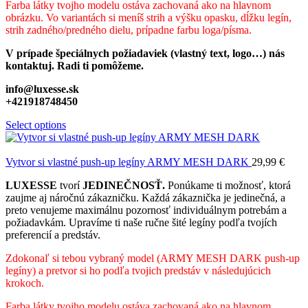
Farba látky tvojho modelu ostáva zachovaná ako na hlavnom
obrázku. Vo variantách si meníš strih a výšku opasku, dĺžku legín,
strih zadného/predného dielu, prípadne farbu loga/písma.
V prípade špeciálnych požiadaviek (vlastný text, logo…) nás
kontaktuj. Radi ti pomôžeme.
info@luxesse.sk
+421918748450
Select options
Vytvor si vlastné push-up legíny ARMY MESH DARK
29,99
€
LUXESSE
tvorí
JEDINEČNOSŤ.
Ponúkame ti možnosť, ktorá
zaujme aj náročnú zákazničku. Každá zákaznička je jedinečná, a
preto venujeme maximálnu pozornosť individuálnym potrebám a
požiadavkám. Upravíme ti naše ručne šité legíny podľa tvojích
preferencií a predstáv.
Zdokonaľ si tebou vybraný model (ARMY MESH DARK push-up
legíny) a pretvor si ho podľa tvojich predstáv v následujúcich
krokoch.
Farba látky tvojho modelu ostáva zachovaná ako na hlavnom