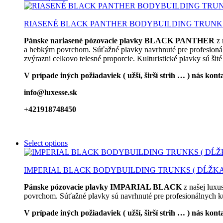
RIASENÉ BLACK PANTHER BODYBUILDING TRUNKS
Pánske nariasené pózovacie plavky BLACK PANTHER
z
a hebkým povrchom. Súťažné plavky navrhnuté pre profesionáln
zvýrazni celkovo telesné proporcie. Kulturistické plavky sú šité
V prípade iných požiadaviek ( užší, širší strih … ) nás ko
info@luxesse.sk
+421918748450
Select options
IMPERIAL BLACK BODYBUILDING TRUNKS ( DĹŽKA
Pánske pózovacie plavky IMPARIAL BLACK
z našej lux
povrchom. Súťažné plavky sú navrhnuté pre profesionálnych ku
V prípade iných požiadaviek ( užší, širší strih … ) nás ko