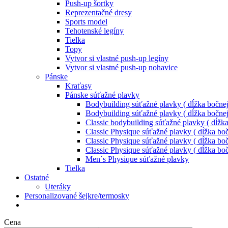
Push-up šortky
Reprezentačné dresy
Sports model
Tehotenské legíny
Tielka
Topy
Vytvor si vlastné push-up legíny
Vytvor si vlastné push-up nohavice
Pánske
Kraťasy
Pánske súťažné plavky
Bodybuilding súťažné plavky ( dĺžka bočnej
Bodybuilding súťažné plavky ( dĺžka bočnej
Classic bodybuilding súťažné plavky ( dĺžk
Classic Physique súťažné plavky ( dĺžka boč
Classic Physique súťažné plavky ( dĺžka boč
Classic Physique súťažné plavky ( dĺžka boč
Men´s Physique súťažné plavky
Tielka
Ostatné
Uteráky
Personalizované šejkre/termosky
Cena