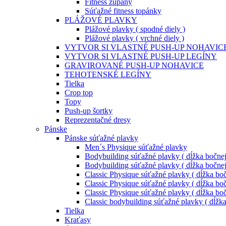
Fitness župany
Súťažné fitness topánky
PLÁŽOVÉ PLAVKY
Plážové plavky ( spodné diely )
Plážové plavky ( vrchné diely )
VYTVOR SI VLASTNÉ PUSH-UP NOHAVIC
VYTVOR SI VLASTNÉ PUSH-UP LEGÍNY
GRAVIROVANÉ PUSH-UP NOHAVICE
TEHOTENSKÉ LEGÍNY
Tielka
Crop top
Topy
Push-up šortky
Reprezentačné dresy
Pánske
Pánske súťažné plavky
Men´s Physique súťažné plavky
Bodybuilding súťažné plavky ( dĺžka bočnej
Bodybuilding súťažné plavky ( dĺžka bočnej
Classic Physique súťažné plavky ( dĺžka boč
Classic Physique súťažné plavky ( dĺžka boč
Classic Physique súťažné plavky ( dĺžka boč
Classic bodybuilding súťažné plavky ( dĺžk
Tielka
Kraťasy