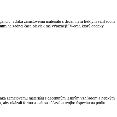
 eleganciu, vďaka zamatovému materiálu s decentným lesklým vzhľadom
ením
na zadnej časti plaviek má výraznejší V-tvar, ktorý opticky
u, vďaka zamatovému materiálu s decentným lesklým vzhľadom a hebkým
ak, aby ukázali formu a stali sa súčasťou tvojho úspechu na pódiu.