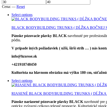
Cena:
—
Reset
Select options
BLACK BODYBUILDING TRUNKS ( DĹŽKA BOČNEJ 
Pánske pózovacie plavky BLACK
navrhnuté pre profesionáln
pódiu.
V prípade iných požiadaviek ( užší, širší strih … ) nás ko
info@luxesse.sk
+421918748450
Kulturista na hlavnom obrázku má výšku 180 cm, súťažnú vá
Select options
RIASENÉ BLACK BODYBUILDING TRUNKS ( DĹŽKA
Pánske nariasené pózovacie plavky BLACK
navrhnuté pre p
opticky zvýrazni celkovo telesné proporcie. Kulturistické plavky