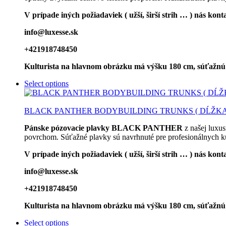
V prípade iných požiadaviek ( užší, širší strih … ) nás ko
info@luxesse.sk
+421918748450
Kulturista na hlavnom obrázku má výšku 180 cm, súťažnú váh
Select options
BLACK PANTHER BODYBUILDING TRUNKS ( DĹŽKA
Pánske pózovacie plavky BLACK PANTHER
z našej luxu
povrchom. Súťažné plavky sú navrhnuté pre profesionálnych ku
V prípade iných požiadaviek ( užší, širší strih … ) nás ko
info@luxesse.sk
+421918748450
Kulturista na hlavnom obrázku má výšku 180 cm, súťažnú vá
Select options