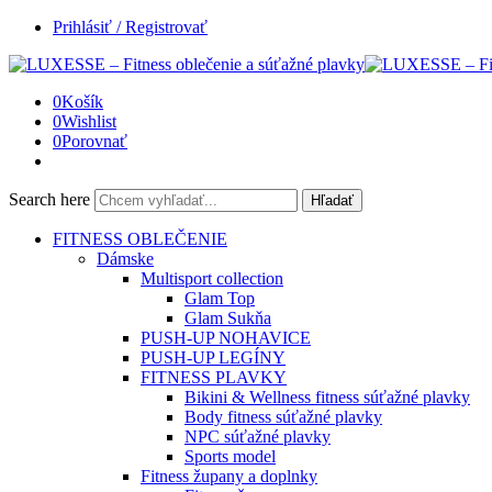
Prihlásiť / Registrovať
0
Košík
0
Wishlist
0
Porovnať
Search here
Hľadať
FITNESS OBLEČENIE
Dámske
Multisport collection
Glam Top
Glam Sukňa
PUSH-UP NOHAVICE
PUSH-UP LEGÍNY
FITNESS PLAVKY
Bikini & Wellness fitness súťažné plavky
Body fitness súťažné plavky
NPC súťažné plavky
Sports model
Fitness župany a doplnky