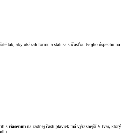
 šité tak, aby ukázali formu a stali sa súčasťou tvojho úspechu na
rih s
riasením
na zadnej časti plaviek má výraznejší V-tvar, ktorý
ódiu.