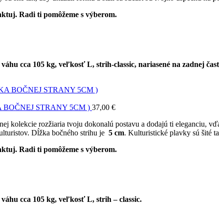
ntaktuj. Radi ti pomôžeme s výberom.
u cca 105 kg, veľkosť L, strih-classic, nariasené na zadnej časti
 BOČNEJ STRANY 5CM )
37,00
€
snej kolekcie rozžiaria tvoju dokonalú postavu a dodajú ti eleganciu
lturistov. Dĺžka bočného strihu je
5 cm
. Kulturistické plavky sú šité 
ntaktuj. Radi ti pomôžeme s výberom.
hu cca 105 kg, veľkosť L, strih – classic.