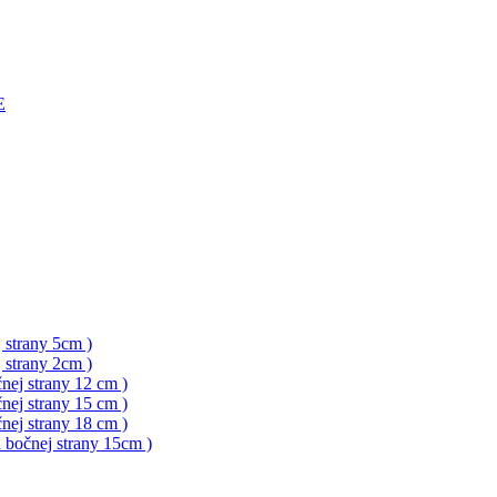
E
 strany 5cm )
 strany 2cm )
nej strany 12 cm )
nej strany 15 cm )
nej strany 18 cm )
a bočnej strany 15cm )