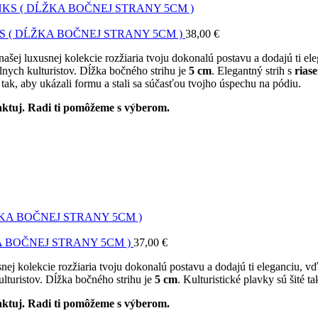
 ( DĹŽKA BOČNEJ STRANY 5CM )
38,00
€
 našej luxusnej kolekcie rozžiaria tvoju dokonalú postavu a dodajú ti
ych kulturistov. Dĺžka bočného strihu je
5 cm
. Elegantný strih s
rias
 tak, aby ukázali formu a stali sa súčasťou tvojho úspechu na pódiu.
ntaktuj. Radi ti pomôžeme s výberom.
 BOČNEJ STRANY 5CM )
37,00
€
usnej kolekcie rozžiaria tvoju dokonalú postavu a dodajú ti eleganci
lturistov. Dĺžka bočného strihu je
5 cm
. Kulturistické plavky sú šité t
ntaktuj. Radi ti pomôžeme s výberom.