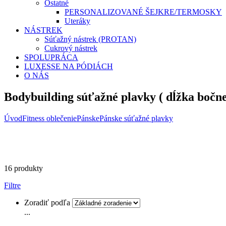
Ostatné
PERSONALIZOVANÉ ŠEJKRE/TERMOSKY
Uteráky
NÁSTREK
Súťažný nástrek (PROTAN)
Cukrový nástrek
SPOLUPRÁCA
LUXESSE NA PÓDIÁCH
O NÁS
Bodybuilding súťažné plavky ( dĺžka bočne
Úvod
Fitness oblečenie
Pánske
Pánske súťažné plavky
16 produkty
Filtre
Zoradiť podľa
...