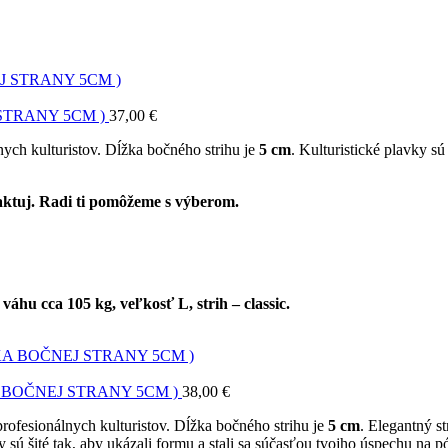
STRANY 5CM )
37,00
€
ych kulturistov. Dĺžka bočného strihu je
5 cm
. Kulturistické plavky sú
ntaktuj. Radi ti pomôžeme s výberom.
hu cca 105 kg, veľkosť L, strih – classic.
 BOČNEJ STRANY 5CM )
38,00
€
rofesionálnych kulturistov. Dĺžka bočného strihu je
5 cm
. Elegantný st
 sú šité tak, aby ukázali formu a stali sa súčasťou tvojho úspechu na p