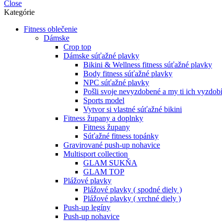
Close
Kategórie
Fitness oblečenie
Dámske
Crop top
Dámske súťažné plavky
Bikini & Wellness fitness súťažné plavky
Body fitness súťažné plavky
NPC súťažné plavky
Pošli svoje nevyzdobené a my ti ich vyzdob
Sports model
Vytvor si vlastné súťažné bikini
Fitness župany a doplnky
Fitness župany
Súťažné fitness topánky
Gravirované push-up nohavice
Multisport collection
GLAM SUKŇA
GLAM TOP
Plážové plavky
Plážové plavky ( spodné diely )
Plážové plavky ( vrchné diely )
Push-up legíny
Push-up nohavice