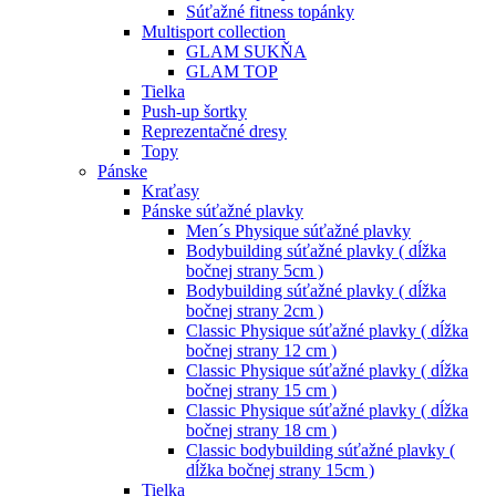
Súťažné fitness topánky
Multisport collection
GLAM SUKŇA
GLAM TOP
Tielka
Push-up šortky
Reprezentačné dresy
Topy
Pánske
Kraťasy
Pánske súťažné plavky
Men´s Physique súťažné plavky
Bodybuilding súťažné plavky ( dĺžka
bočnej strany 5cm )
Bodybuilding súťažné plavky ( dĺžka
bočnej strany 2cm )
Classic Physique súťažné plavky ( dĺžka
bočnej strany 12 cm )
Classic Physique súťažné plavky ( dĺžka
bočnej strany 15 cm )
Classic Physique súťažné plavky ( dĺžka
bočnej strany 18 cm )
Classic bodybuilding súťažné plavky (
dĺžka bočnej strany 15cm )
Tielka