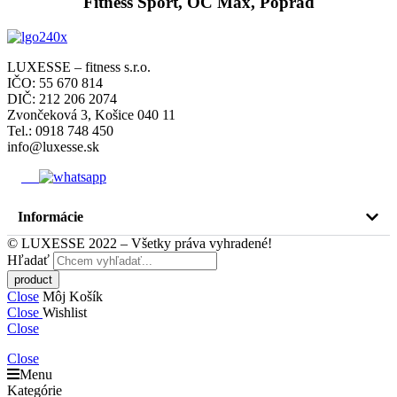
Fitness Šport, OC Max, Poprad
LUXESSE – fitness s.r.o.
IČO: 55 670 814
DIČ: 212 206 2074
Zvončeková 3, Košice 040 11
Tel.: 0918 748 450
info@luxesse.sk
Informácie
© LUXESSE 2022 – Všetky práva vyhradené!
Hľadať
Close
Môj Košík
Close
Wishlist
Close
Close
Menu
Kategórie