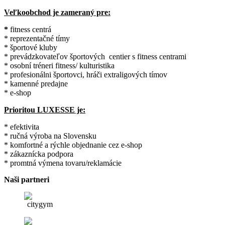
Veľkoobchod je zameraný pre:
*
fitness centrá
* reprezentačné tímy
* športové kluby
* prevádzkovateľov športových centier s fitness centrami
* osobní tréneri fitness/ kulturistika
* profesionálni športovci, hráči extraligových tímov
* kamenné predajne
* e-shop
Prioritou LUXESSE je:
* efektivita
* ručná výroba na Slovensku
* komfortné a rýchle objednanie cez e-shop
* zákaznícka podpora
* promtná výmena tovaru/reklamácie
Naši partneri