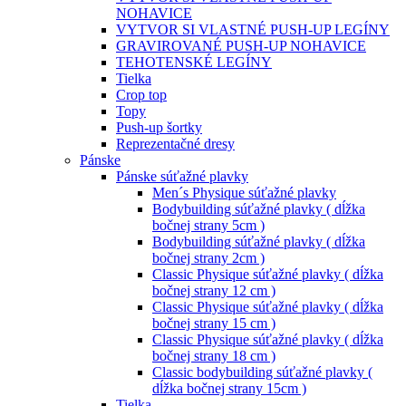
NOHAVICE
VYTVOR SI VLASTNÉ PUSH-UP LEGÍNY
GRAVIROVANÉ PUSH-UP NOHAVICE
TEHOTENSKÉ LEGÍNY
Tielka
Crop top
Topy
Push-up šortky
Reprezentačné dresy
Pánske
Pánske súťažné plavky
Men´s Physique súťažné plavky
Bodybuilding súťažné plavky ( dĺžka
bočnej strany 5cm )
Bodybuilding súťažné plavky ( dĺžka
bočnej strany 2cm )
Classic Physique súťažné plavky ( dĺžka
bočnej strany 12 cm )
Classic Physique súťažné plavky ( dĺžka
bočnej strany 15 cm )
Classic Physique súťažné plavky ( dĺžka
bočnej strany 18 cm )
Classic bodybuilding súťažné plavky (
dĺžka bočnej strany 15cm )
Tielka