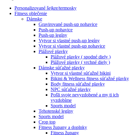
Personalizované šejkre/termosky
Fitness oblečenie
Dámske
Gravirované push-up nohavice
Push-up nohavice
Push-up legíny
Vytvor si vlastné push-up legíny
Vytvor si vlastné push-up nohavice
Plážové plavky
Plážové plavky ( spodné diely )
Plážové plavky ( vrchné diely )
Dámske súťažné plavky
Vytvor si vlastné súťažné bikini
Bikini & Wellness fitness súťažné plavky
Body fitness súťažné plavky
NPC súťažné plavky
Pošli svoje nevyzdobené a my ti ich
vyzdobíme
Sports model
Tehotenské legíny
Sports model
Crop top
Fitness župany a doplnky
Fitness župany