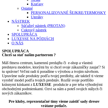
Kraťasy
Ostatné
PERSONALIZOVANÉ ŠEJKRE/TERMOSKY
Uteráky
NÁSTREK
Súťažný nástrek (PROTAN)
Cukrový nástrek
SPOLUPRÁCA
LUXESSE NA PÓDIÁCH
O NÁS
SPOLUPRÁCA
Chceš sa stať našim partnerom ?
Máš fitness centrum, kamennú predajňu či e-shop a vlastnú
predstavu modelov, ktorými by si chcel svoje zákazníčky zaujať? Si
tu správne! Veľmi radi ti poradíme s výrobou a tvojim návrhom.
Upravíme naše produkty podľa tvojej predlohy, ale taktiež ti vieme
vyrobiť model podľa tvojich predstáv. Rozšír svoje portfólio
krásnymi kúskami z
LUXESSE
produkcie a pre teba výhodnými
obchodnými podmienkami. Ozvi sa nám a poteš svojich stálych či
nových zákazníkov.
Pre kluby, reprezentačné tímy vieme zaistiť sady dresov
vrátane potlače.