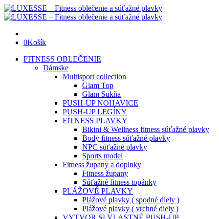
0
Košík
FITNESS OBLEČENIE
Dámske
Multisport collection
Glam Top
Glam Sukňa
PUSH-UP NOHAVICE
PUSH-UP LEGÍNY
FITNESS PLAVKY
Bikini & Wellness fitness súťažné plavky
Body fitness súťažné plavky
NPC súťažné plavky
Sports model
Fitness župany a doplnky
Fitness župany
Súťažné fitness topánky
PLÁŽOVÉ PLAVKY
Plážové plavky ( spodné diely )
Plážové plavky ( vrchné diely )
VYTVOR SI VLASTNÉ PUSH-UP