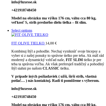
info@luxesse.sk
+421918748450
Model na obrázku ma výšku 176 cm, váhu cca 80 kg,
veľkosť S, strih predného dielu tielka – fit slim.
Select options
FIT OLIVE TIELKO
14,00
€
Kombinuj štýl a pohodlie. Nechaj vyniknúť svoje bicepsy a
vyber si z našej ponuky to správne tielko pre teba. Ak máš rád
moderný a dynamický vzhľad naše,
FIT SLIM
tielko je pre
teba ta správna voľba. Ak však preferuješ tradičný a pohodlný
štýl siahni po našom
CLASSIC
tielku.
V prípade iných požiadaviek ( užší, širší strih, vlastná
potlač… ) nás kontaktuj. Radi ti pomôžeme s výberom.
info@luxesse.sk
+421918748450
Model na obrázku ma výšku 176 cm, váhu cca 80 kg,