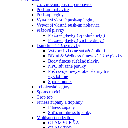
Gravirované push-up nohavice
Push-up nohavice
Push-up legíny
Vytvor si vlastné push-up legíny
Vytvor si vlastné push-up nohavice
Plážové plavky
Plážové plavky ( spodné diely )
Plážové plavky ( vrchné diely )
Dámske súťažné plavky
Vytvor si vlastné súťažné bikini
Bikini & Wellness fitness súťažné plavky
Body fitness súťažné plavky
NPC súťažné plavky
Pošli svoje nevyzdobené a my ti ich
vyzdobíme
Sports model
Tehotenské legíny
Sports model
Crop top
Fitness župany a doplnky
Fitness župany
Súťažné fitness topánky
Multisport collection
GLAM SUKŇA
GLAM TOP