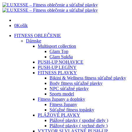
0
Košík
FITNESS OBLEČENIE
Dámske
Multisport collection
Glam Top
Glam Sukňa
PUSH-UP NOHAVICE
PUSH-UP LEGÍNY
FITNESS PLAVKY
Bikini & Wellness fitness súťažné plavky
Body fitness súťažné plavky
NPC súťažné plavky
Sports model
Fitness župany a doplnky
Fitness župany
Súťažné fitness topánky
PLÁŽOVÉ PLAVKY
Plážové plavky ( spodné diely )
Plážové plavky ( vrchné diely )
VYTVOR SI VLASTNÉ PUSH-UP