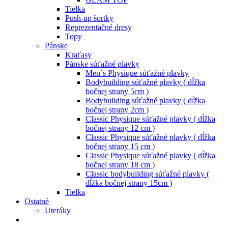
Tielka
Push-up šortky
Reprezentačné dresy
Topy
Pánske
Kraťasy
Pánske súťažné plavky
Men´s Physique súťažné plavky
Bodybuilding súťažné plavky ( dĺžka
bočnej strany 5cm )
Bodybuilding súťažné plavky ( dĺžka
bočnej strany 2cm )
Classic Physique súťažné plavky ( dĺžka
bočnej strany 12 cm )
Classic Physique súťažné plavky ( dĺžka
bočnej strany 15 cm )
Classic Physique súťažné plavky ( dĺžka
bočnej strany 18 cm )
Classic bodybuilding súťažné plavky (
dĺžka bočnej strany 15cm )
Tielka
Ostatné
Uteráky