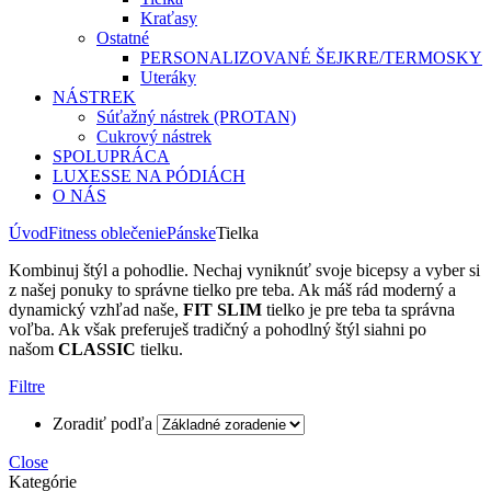
Kraťasy
Ostatné
PERSONALIZOVANÉ ŠEJKRE/TERMOSKY
Uteráky
NÁSTREK
Súťažný nástrek (PROTAN)
Cukrový nástrek
SPOLUPRÁCA
LUXESSE NA PÓDIÁCH
O NÁS
Úvod
Fitness oblečenie
Pánske
Tielka
Kombinuj štýl a pohodlie. Nechaj vyniknúť svoje bicepsy a vyber si
z našej ponuky to správne tielko pre teba. Ak máš rád moderný a
dynamický vzhľad naše,
FIT SLIM
tielko je pre teba ta správna
voľba. Ak však preferuješ tradičný a pohodlný štýl siahni po
našom
CLASSIC
tielku.
Filtre
Zoradiť podľa
Close
Kategórie