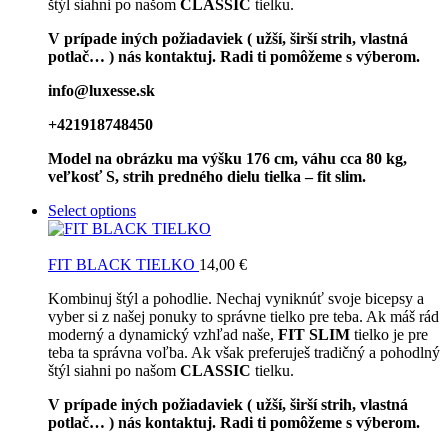
štýl siahni po našom
CLASSIC
tielku.
V prípade iných požiadaviek ( užší, širší strih, vlastná
potlač… ) nás kontaktuj. Radi ti pomôžeme s výberom.
info@luxesse.sk
+421918748450
Model na obrázku ma výšku 176 cm, váhu cca 80 kg,
veľkosť S, strih predného dielu tielka – fit slim.
Select options
FIT BLACK TIELKO
14,00
€
Kombinuj štýl a pohodlie. Nechaj vyniknúť svoje bicepsy a
vyber si z našej ponuky to správne tielko pre teba. Ak máš rád
moderný a dynamický vzhľad naše,
FIT SLIM
tielko je pre
teba ta správna voľba. Ak však preferuješ tradičný a pohodlný
štýl siahni po našom
CLASSIC
tielku.
V prípade iných požiadaviek ( užší, širší strih, vlastná
potlač… ) nás kontaktuj. Radi ti pomôžeme s výberom.