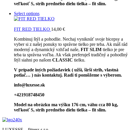
veľkosť S, strih predného dielu tielka – fit slim.
Select options
FIT RED TIELKO
14,00
€
Kombinuj štýl a pohodlie. Nechaj vyniknúť svoje bicepsy a
vyber si z našej ponuky to správne tielko pre teba. Ak máš rád
moderný a dynamický vzhľad naše,
FIT SLIM
tielko je pre
teba ta správna voľba. Ak však preferuješ tradičný a pohodlný
štýl siahni po našom
CLASSIC
tielku.
V prípade iných požiadaviek ( užší, širší strih, vlastná
potlač… ) nás kontaktuj. Radi ti pomôžeme s výberom.
info@luxesse.sk
+421918748450
Model na obrázku ma výšku 176 cm, váhu cca 80 kg,
veľkosť S, strih predného dielu tielka – fit slim.
LUXESSE – fitness s.r.o.