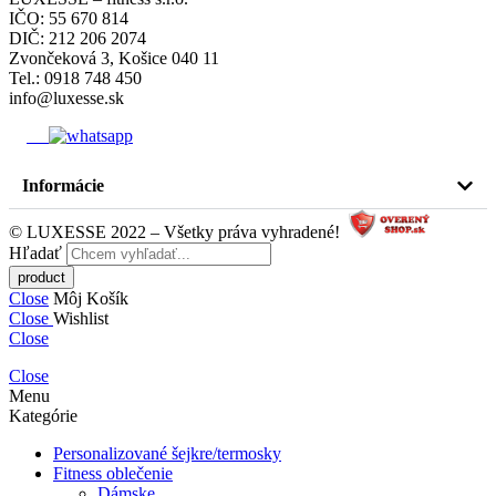
IČO: 55 670 814
DIČ: 212 206 2074
Zvončeková 3, Košice 040 11
Tel.: 0918 748 450
info@luxesse.sk
Informácie
© LUXESSE 2022 – Všetky práva vyhradené!
Hľadať
Close
Môj Košík
Close
Wishlist
Close
Close
Menu
Kategórie
Personalizované šejkre/termosky
Fitness oblečenie
Dámske