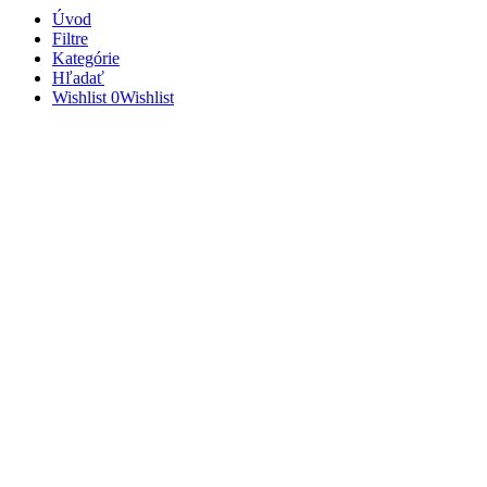
Úvod
Filtre
Kategórie
Hľadať
Wishlist
0
Wishlist