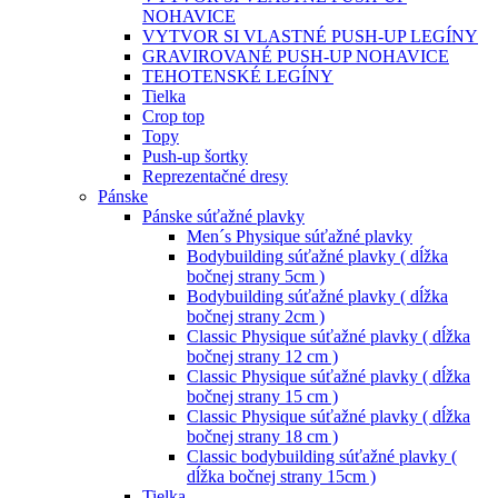
NOHAVICE
VYTVOR SI VLASTNÉ PUSH-UP LEGÍNY
GRAVIROVANÉ PUSH-UP NOHAVICE
TEHOTENSKÉ LEGÍNY
Tielka
Crop top
Topy
Push-up šortky
Reprezentačné dresy
Pánske
Pánske súťažné plavky
Men´s Physique súťažné plavky
Bodybuilding súťažné plavky ( dĺžka
bočnej strany 5cm )
Bodybuilding súťažné plavky ( dĺžka
bočnej strany 2cm )
Classic Physique súťažné plavky ( dĺžka
bočnej strany 12 cm )
Classic Physique súťažné plavky ( dĺžka
bočnej strany 15 cm )
Classic Physique súťažné plavky ( dĺžka
bočnej strany 18 cm )
Classic bodybuilding súťažné plavky (
dĺžka bočnej strany 15cm )
Tielka