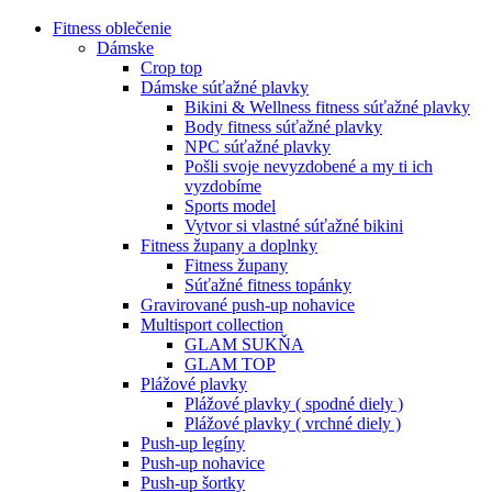
Fitness oblečenie
Dámske
Crop top
Dámske súťažné plavky
Bikini & Wellness fitness súťažné plavky
Body fitness súťažné plavky
NPC súťažné plavky
Pošli svoje nevyzdobené a my ti ich
vyzdobíme
Sports model
Vytvor si vlastné súťažné bikini
Fitness župany a doplnky
Fitness župany
Súťažné fitness topánky
Gravirované push-up nohavice
Multisport collection
GLAM SUKŇA
GLAM TOP
Plážové plavky
Plážové plavky ( spodné diely )
Plážové plavky ( vrchné diely )
Push-up legíny
Push-up nohavice
Push-up šortky