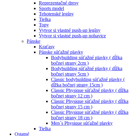
Reprezentačné dresy
Sports model
Tehotenské legíny
Tielka
Topy
Vytvor si vlastné push-up legíny
Vytvor si vlastné push-up nohavice
Pánske
Kraťasy
Pánske súťažné plavky
Bodybuilding súťažné plavky ( dĺžka
bočnej strany 2cm )
Bodybuilding súťažné plavky ( dĺžka
bočnej strany 5cm )
Classic bodybuilding súťažné plavky (
dĺžka bočnej strany 15cm )
Classic Physique súťažné plavky ( dĺžka
bočnej strany 12 cm )
Classic Physique súťažné plavky ( dĺžka
bočnej strany 15 cm )
Classic Physique súťažné plavky ( dĺžka
bočnej strany 18 cm )
Men´s Physique súťažné plavky
Tielka
Ostatné