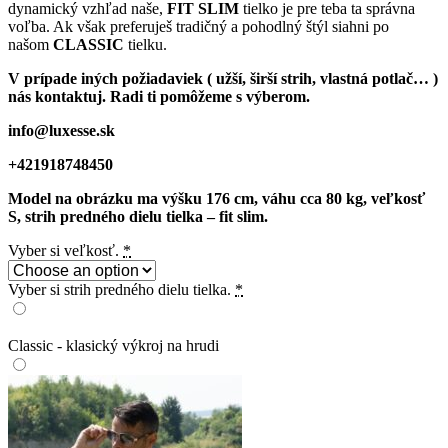
dynamický vzhľad naše,
FIT SLIM
tielko je pre teba ta správna
voľba. Ak však preferuješ tradičný a pohodlný štýl siahni po
našom
CLASSIC
tielku.
V prípade iných požiadaviek ( užší, širší strih, vlastná potlač… )
nás kontaktuj. Radi ti pomôžeme s výberom.
info@luxesse.sk
+421918748450
Model na obrázku ma výšku 176 cm, váhu cca 80 kg, veľkosť
S, strih predného dielu tielka – fit slim.
Vyber si veľkosť.
*
Vyber si strih predného dielu tielka.
*
Classic - klasický výkroj na hrudi