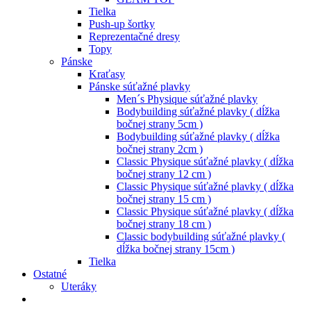
Tielka
Push-up šortky
Reprezentačné dresy
Topy
Pánske
Kraťasy
Pánske súťažné plavky
Men´s Physique súťažné plavky
Bodybuilding súťažné plavky ( dĺžka
bočnej strany 5cm )
Bodybuilding súťažné plavky ( dĺžka
bočnej strany 2cm )
Classic Physique súťažné plavky ( dĺžka
bočnej strany 12 cm )
Classic Physique súťažné plavky ( dĺžka
bočnej strany 15 cm )
Classic Physique súťažné plavky ( dĺžka
bočnej strany 18 cm )
Classic bodybuilding súťažné plavky (
dĺžka bočnej strany 15cm )
Tielka
Ostatné
Uteráky