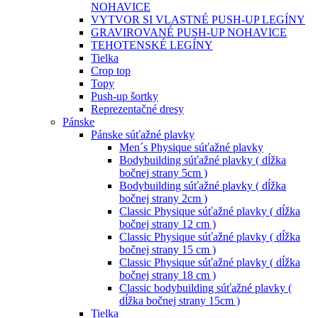
NOHAVICE
VYTVOR SI VLASTNÉ PUSH-UP LEGÍNY
GRAVIROVANÉ PUSH-UP NOHAVICE
TEHOTENSKÉ LEGÍNY
Tielka
Crop top
Topy
Push-up šortky
Reprezentačné dresy
Pánske
Pánske súťažné plavky
Men´s Physique súťažné plavky
Bodybuilding súťažné plavky ( dĺžka
bočnej strany 5cm )
Bodybuilding súťažné plavky ( dĺžka
bočnej strany 2cm )
Classic Physique súťažné plavky ( dĺžka
bočnej strany 12 cm )
Classic Physique súťažné plavky ( dĺžka
bočnej strany 15 cm )
Classic Physique súťažné plavky ( dĺžka
bočnej strany 18 cm )
Classic bodybuilding súťažné plavky (
dĺžka bočnej strany 15cm )
Tielka