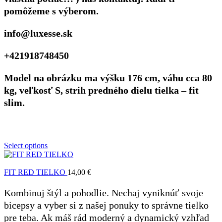
pomôžeme s výberom.
info@luxesse.sk
+421918748450
Model na obrázku ma výšku 176 cm, váhu cca 80
kg, veľkosť S, strih predného dielu tielka – fit
slim.
Select options
FIT RED TIELKO
14,00
€
Kombinuj štýl a pohodlie. Nechaj vyniknúť svoje
bicepsy a vyber si z našej ponuky to správne tielko
pre teba. Ak máš rád moderný a dynamický vzhľad