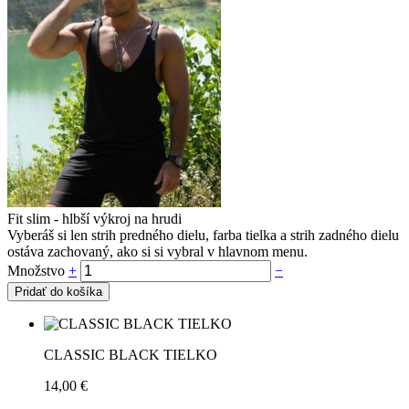
Fit slim - hlbší výkroj na hrudi
Vyberáš si len strih predného dielu, farba tielka a strih zadného dielu
ostáva zachovaný, ako si si vybral v hlavnom menu.
Množstvo
+
−
Pridať do košíka
CLASSIC BLACK TIELKO
14,00
€