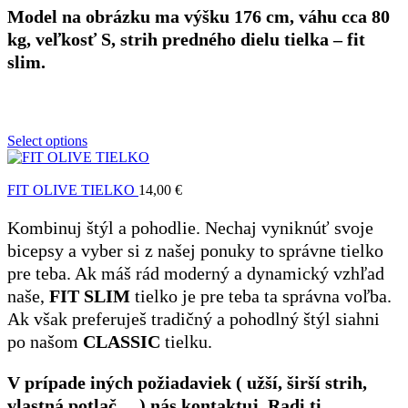
Model na obrázku ma výšku 176 cm, váhu cca 80
kg, veľkosť S, strih predného dielu tielka – fit
slim.
Select options
FIT OLIVE TIELKO
14,00
€
Kombinuj štýl a pohodlie. Nechaj vyniknúť svoje
bicepsy a vyber si z našej ponuky to správne tielko
pre teba. Ak máš rád moderný a dynamický vzhľad
naše,
FIT SLIM
tielko je pre teba ta správna voľba.
Ak však preferuješ tradičný a pohodlný štýl siahni
po našom
CLASSIC
tielku.
V prípade iných požiadaviek ( užší, širší strih,
vlastná potlač… ) nás kontaktuj. Radi ti