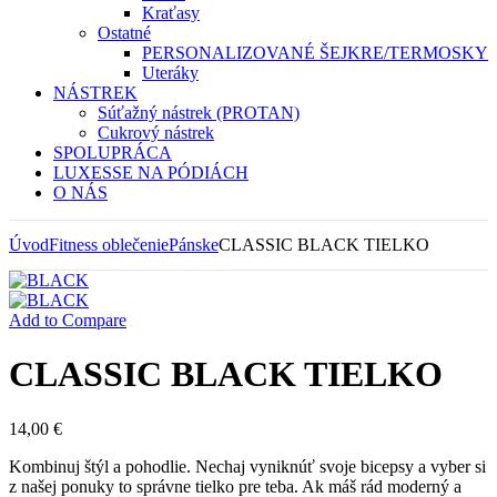
Kraťasy
Ostatné
PERSONALIZOVANÉ ŠEJKRE/TERMOSKY
Uteráky
NÁSTREK
Súťažný nástrek (PROTAN)
Cukrový nástrek
SPOLUPRÁCA
LUXESSE NA PÓDIÁCH
O NÁS
Úvod
Fitness oblečenie
Pánske
CLASSIC BLACK TIELKO
Add to Compare
CLASSIC BLACK TIELKO
14,00
€
Kombinuj štýl a pohodlie. Nechaj vyniknúť svoje bicepsy a vyber si
z našej ponuky to správne tielko pre teba. Ak máš rád moderný a