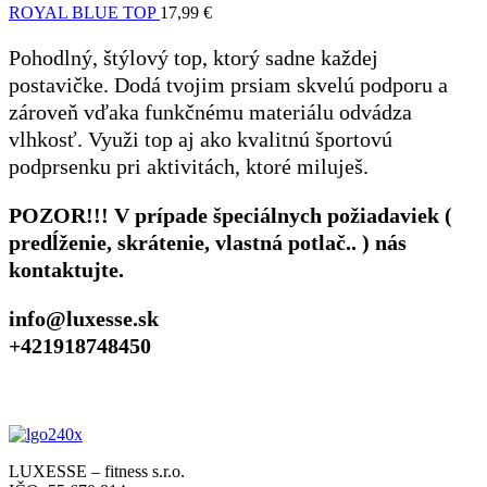
ROYAL BLUE TOP
17,99
€
Pohodlný, štýlový top, ktorý sadne každej
postavičke. Dodá tvojim prsiam skvelú podporu a
zároveň vďaka funkčnému materiálu odvádza
vlhkosť. Využi top aj ako kvalitnú športovú
podprsenku pri aktivitách, ktoré miluješ.
POZOR!!! V prípade špeciálnych požiadaviek (
predĺženie, skrátenie, vlastná potlač.. ) nás
kontaktujte.
info@luxesse.sk
+421918748450
LUXESSE – fitness s.r.o.