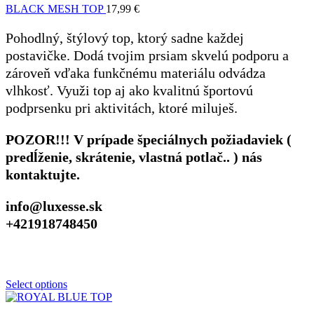
BLACK MESH TOP
17,99
€
Pohodlný, štýlový top, ktorý sadne každej
postavičke. Dodá tvojim prsiam skvelú podporu a
zároveň vďaka funkčnému materiálu odvádza
vlhkosť. Využi top aj ako kvalitnú športovú
podprsenku pri aktivitách, ktoré miluješ.
POZOR!!! V prípade špeciálnych požiadaviek (
predĺženie, skrátenie, vlastná potlač.. ) nás
kontaktujte.
info@luxesse.sk
+421918748450
Select options