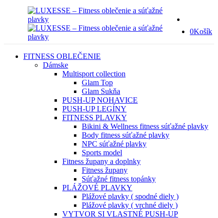
0
Košík
FITNESS OBLEČENIE
Dámske
Multisport collection
Glam Top
Glam Sukňa
PUSH-UP NOHAVICE
PUSH-UP LEGÍNY
FITNESS PLAVKY
Bikini & Wellness fitness súťažné plavky
Body fitness súťažné plavky
NPC súťažné plavky
Sports model
Fitness župany a doplnky
Fitness župany
Súťažné fitness topánky
PLÁŽOVÉ PLAVKY
Plážové plavky ( spodné diely )
Plážové plavky ( vrchné diely )
VYTVOR SI VLASTNÉ PUSH-UP