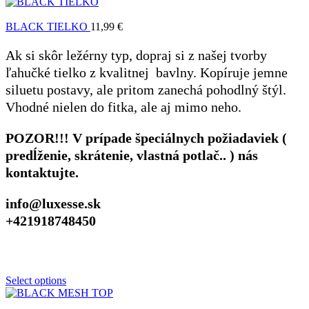
BLACK TIELKO
11,99
€
Ak si skôr ležérny typ, dopraj si z našej tvorby
ľahučké tielko z kvalitnej bavlny. Kopíruje jemne
siluetu postavy, ale pritom zanechá pohodlný štýl.
Vhodné nielen do fitka, ale aj mimo neho.
POZOR!!! V prípade špeciálnych požiadaviek (
predĺženie, skrátenie, vlastná potlač.. ) nás
kontaktujte.
info@luxesse.sk
+421918748450
Select options