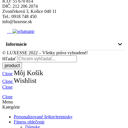
IČO: 55 670 814
DIČ: 212 206 2074
Zvončeková 3, Košice 040 11
Tel.: 0918 748 450
info@luxesse.sk
Informácie
© LUXESSE 2022 – Všetky práva vyhradené!
Hľadať
Môj Košík
Close
Wishlist
Close
Close
Close
Menu
Kategórie
Personalizované šejkre/termosky
Fitness oblečenie
Dámske