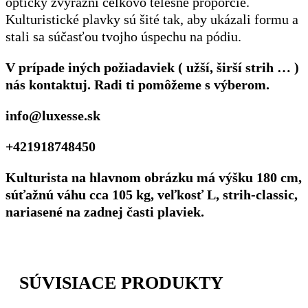
opticky zvýrazni celkovo telesné proporcie.
Kulturistické plavky sú šité tak, aby ukázali formu a
stali sa súčasťou tvojho úspechu na pódiu.
V prípade iných požiadaviek ( užší, širší strih … )
nás kontaktuj. Radi ti pomôžeme s výberom.
info@luxesse.sk
+421918748450
Kulturista na hlavnom obrázku má výšku 180 cm,
súťažnú váhu cca 105 kg, veľkosť L, strih-classic,
nariasené na zadnej časti plaviek.
SÚVISIACE PRODUKTY