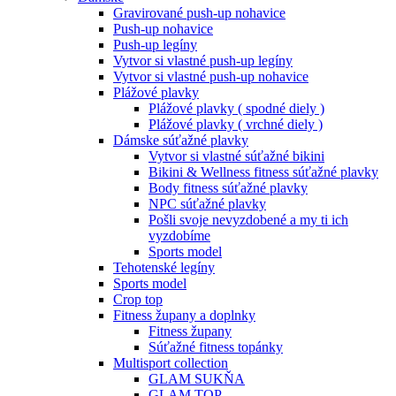
Gravirované push-up nohavice
Push-up nohavice
Push-up legíny
Vytvor si vlastné push-up legíny
Vytvor si vlastné push-up nohavice
Plážové plavky
Plážové plavky ( spodné diely )
Plážové plavky ( vrchné diely )
Dámske súťažné plavky
Vytvor si vlastné súťažné bikini
Bikini & Wellness fitness súťažné plavky
Body fitness súťažné plavky
NPC súťažné plavky
Pošli svoje nevyzdobené a my ti ich
vyzdobíme
Sports model
Tehotenské legíny
Sports model
Crop top
Fitness župany a doplnky
Fitness župany
Súťažné fitness topánky
Multisport collection
GLAM SUKŇA
GLAM TOP