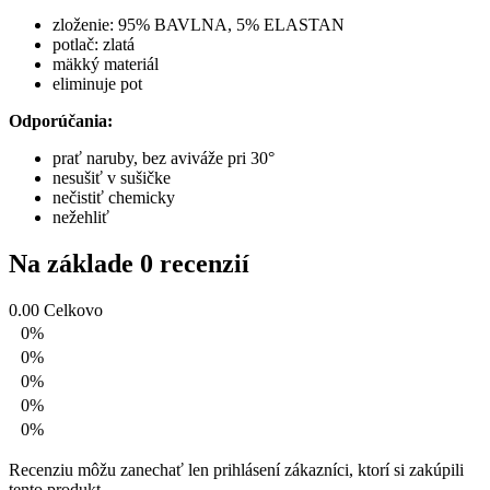
zloženie: 95% BAVLNA, 5% ELASTAN
potlač: zlatá
mäkký materiál
eliminuje pot
Odporúčania:
prať naruby, bez aviváže pri 30°
nesušiť v sušičke
nečistiť chemicky
nežehliť
Na základe 0 recenzií
0.00
Celkovo
0%
0%
0%
0%
0%
Recenziu môžu zanechať len prihlásení zákazníci, ktorí si zakúpili
tento produkt.