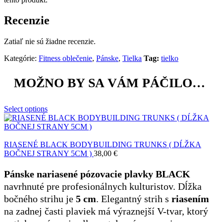
Recenzie
Zatiaľ nie sú žiadne recenzie.
Kategórie:
Fitness oblečenie
,
Pánske
,
Tielka
Tag:
tielko
MOŽNO BY SA VÁM PÁČILO…
Select options
RIASENÉ BLACK BODYBUILDING TRUNKS ( DĹŽKA
BOČNEJ STRANY 5CM )
38,00
€
Pánske nariasené pózovacie plavky BLACK
navrhnuté pre profesionálnych kulturistov. Dĺžka
bočného strihu je
5 cm
. Elegantný strih s
riasením
na zadnej časti plaviek má výraznejší V-tvar, ktorý