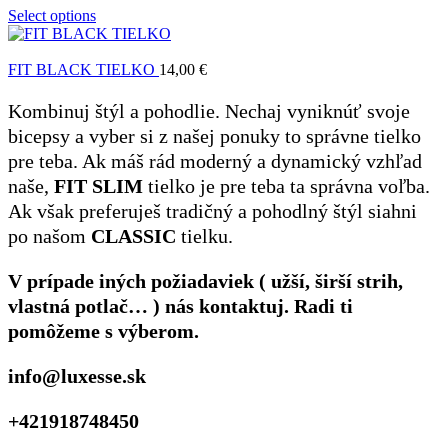
Select options
FIT BLACK TIELKO
14,00
€
Kombinuj štýl a pohodlie. Nechaj vyniknúť svoje
bicepsy a vyber si z našej ponuky to správne tielko
pre teba. Ak máš rád moderný a dynamický vzhľad
naše,
FIT SLIM
tielko je pre teba ta správna voľba.
Ak však preferuješ tradičný a pohodlný štýl siahni
po našom
CLASSIC
tielku.
V prípade iných požiadaviek ( užší, širší strih,
vlastná potlač… ) nás kontaktuj. Radi ti
pomôžeme s výberom.
info@luxesse.sk
+421918748450