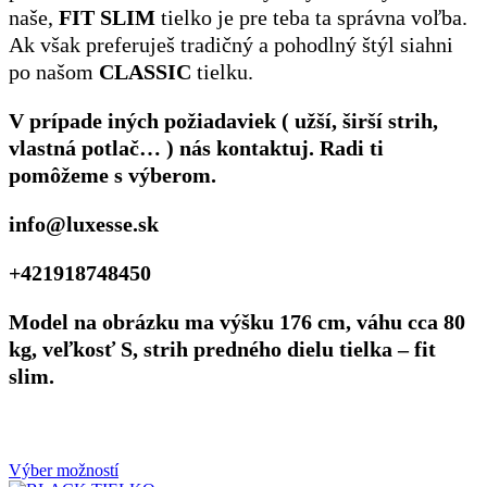
naše,
FIT SLIM
tielko je pre teba ta správna voľba.
Ak však preferuješ tradičný a pohodlný štýl siahni
po našom
CLASSIC
tielku.
V prípade iných požiadaviek ( užší, širší strih,
vlastná potlač… ) nás kontaktuj. Radi ti
pomôžeme s výberom.
info@luxesse.sk
+421918748450
Model na obrázku ma výšku 176 cm, váhu cca 80
kg, veľkosť S, strih predného dielu tielka – fit
slim.
Výber možností