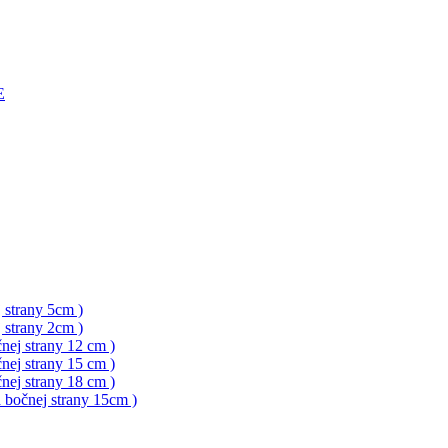
E
 strany 5cm )
 strany 2cm )
nej strany 12 cm )
nej strany 15 cm )
nej strany 18 cm )
a bočnej strany 15cm )