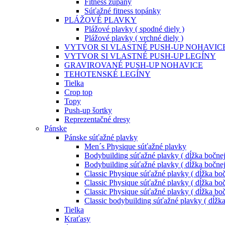
Fitness župany
Súťažné fitness topánky
PLÁŽOVÉ PLAVKY
Plážové plavky ( spodné diely )
Plážové plavky ( vrchné diely )
VYTVOR SI VLASTNÉ PUSH-UP NOHAVIC
VYTVOR SI VLASTNÉ PUSH-UP LEGÍNY
GRAVIROVANÉ PUSH-UP NOHAVICE
TEHOTENSKÉ LEGÍNY
Tielka
Crop top
Topy
Push-up šortky
Reprezentačné dresy
Pánske
Pánske súťažné plavky
Men´s Physique súťažné plavky
Bodybuilding súťažné plavky ( dĺžka bočnej
Bodybuilding súťažné plavky ( dĺžka bočnej
Classic Physique súťažné plavky ( dĺžka boč
Classic Physique súťažné plavky ( dĺžka boč
Classic Physique súťažné plavky ( dĺžka boč
Classic bodybuilding súťažné plavky ( dĺžk
Tielka
Kraťasy