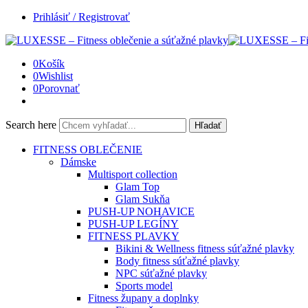
Prihlásiť / Registrovať
0
Košík
0
Wishlist
0
Porovnať
Search here
Hľadať
FITNESS OBLEČENIE
Dámske
Multisport collection
Glam Top
Glam Sukňa
PUSH-UP NOHAVICE
PUSH-UP LEGÍNY
FITNESS PLAVKY
Bikini & Wellness fitness súťažné plavky
Body fitness súťažné plavky
NPC súťažné plavky
Sports model
Fitness župany a doplnky