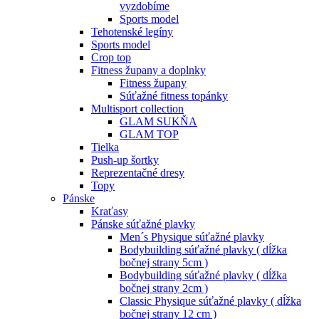
vyzdobíme
Sports model
Tehotenské legíny
Sports model
Crop top
Fitness župany a doplnky
Fitness župany
Súťažné fitness topánky
Multisport collection
GLAM SUKŇA
GLAM TOP
Tielka
Push-up šortky
Reprezentačné dresy
Topy
Pánske
Kraťasy
Pánske súťažné plavky
Men´s Physique súťažné plavky
Bodybuilding súťažné plavky ( dĺžka
bočnej strany 5cm )
Bodybuilding súťažné plavky ( dĺžka
bočnej strany 2cm )
Classic Physique súťažné plavky ( dĺžka
bočnej strany 12 cm )