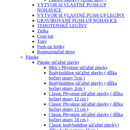
VYTVOR SI VLASTNÉ PUSH-UP
NOHAVICE
VYTVOR SI VLASTNÉ PUSH-UP LEGÍNY
GRAVIROVANÉ PUSH-UP NOHAVICE
TEHOTENSKÉ LEGÍNY
Tielka
Crop top
Topy
Push-up šortky
Reprezentačné dresy
Pánske
Pánske súťažné plavky
Men´s Physique súťažné plavky
Bodybuilding súťažné plavky ( dĺžka
bočnej strany 5cm )
Bodybuilding súťažné plavky ( dĺžka
bočnej strany 2cm )
Classic Physique súťažné plavky ( dĺžka
bočnej strany 12 cm )
Classic Physique súťažné plavky ( dĺžka
bočnej strany 15 cm )
Classic Physique súťažné plavky ( dĺžka
bočnej strany 18 cm )
Classic bodybuilding súťažné plavky (