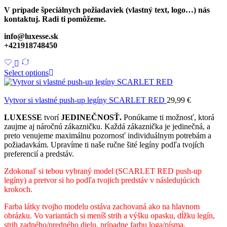
V prípade špeciálnych požiadaviek (vlastný text, logo…) nás
kontaktuj. Radi ti pomôžeme.
info@luxesse.sk
+421918748450
Select options
Vytvor si vlastné push-up legíny SCARLET RED
29,99
€
LUXESSE
tvorí
JEDINEČNOSŤ.
Ponúkame ti možnosť, ktorá
zaujme aj náročnú zákazničku. Každá zákaznička je jedinečná, a
preto venujeme maximálnu pozornosť individuálnym potrebám a
požiadavkám. Upravíme ti naše ručne šité legíny podľa tvojích
preferencií a predstáv.
Zdokonaľ si tebou vybraný model (SCARLET RED push-up
legíny) a pretvor si ho podľa tvojich predstáv v následujúcich
krokoch.
Farba látky tvojho modelu ostáva zachovaná ako na hlavnom
obrázku. Vo variantách si meníš strih a výšku opasku, dĺžku legín,
strih zadného/predného dielu, prípadne farbu loga/písma.