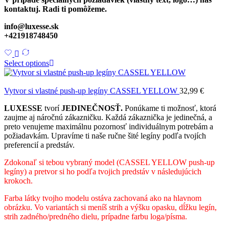
kontaktuj. Radi ti pomôžeme.
info@luxesse.sk
+421918748450
Select options
Vytvor si vlastné push-up legíny CASSEL YELLOW
32,99
€
LUXESSE
tvorí
JEDINEČNOSŤ.
Ponúkame ti možnosť, ktorá
zaujme aj náročnú zákazničku. Každá zákaznička je jedinečná, a
preto venujeme maximálnu pozornosť individuálnym potrebám a
požiadavkám. Upravíme ti naše ručne šité legíny podľa tvojích
preferencií a predstáv.
Zdokonaľ si tebou vybraný model (CASSEL YELLOW push-up
legíny) a pretvor si ho podľa tvojich predstáv v následujúcich
krokoch.
Farba látky tvojho modelu ostáva zachovaná ako na hlavnom
obrázku. Vo variantách si meníš strih a výšku opasku, dĺžku legín,
strih zadného/predného dielu, prípadne farbu loga/písma.