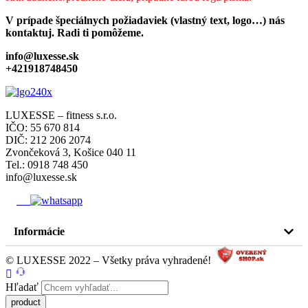
V prípade špeciálnych požiadaviek (vlastný text, logo…) nás
kontaktuj. Radi ti pomôžeme.
info@luxesse.sk
+421918748450
LUXESSE – fitness s.r.o.
IČO: 55 670 814
DIČ: 212 206 2074
Zvončeková 3, Košice 040 11
Tel.: 0918 748 450
info@luxesse.sk
Informácie
© LUXESSE 2022 – Všetky práva vyhradené!
Hľadať