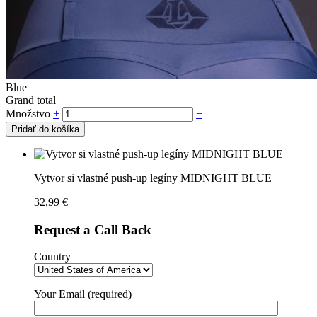
Blue
Grand total
Množstvo
+
−
Pridať do košíka
Vytvor si vlastné push-up legíny MIDNIGHT BLUE
32,99
€
Request a Call Back
Country
Your Email (required)