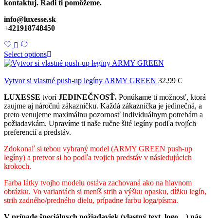
kontaktuj. Radi ti pomôžeme.
info@luxesse.sk
+421918748450
Select options
Vytvor si vlastné push-up legíny ARMY GREEN
32,99
€
LUXESSE
tvorí
JEDINEČNOSŤ.
Ponúkame ti možnosť, ktorá
zaujme aj náročnú zákazničku. Každá zákaznička je jedinečná, a
preto venujeme maximálnu pozornosť individuálnym potrebám a
požiadavkám. Upravíme ti naše ručne šité legíny podľa tvojích
preferencií a predstáv.
Zdokonaľ si tebou vybraný model (ARMY GREEN push-up
legíny) a pretvor si ho podľa tvojich predstáv v následujúcich
krokoch.
Farba látky tvojho modelu ostáva zachovaná ako na hlavnom
obrázku. Vo variantách si meníš strih a výšku opasku, dĺžku legín,
strih zadného/predného dielu, prípadne farbu loga/písma.
V prípade špeciálnych požiadaviek (vlastný text, logo…) nás