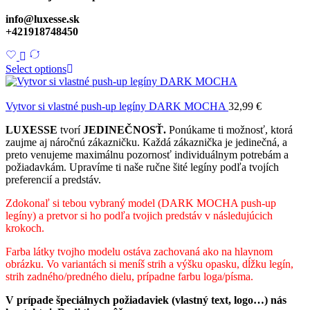
info@luxesse.sk
+421918748450
Select options
Vytvor si vlastné push-up legíny DARK MOCHA
32,99
€
LUXESSE
tvorí
JEDINEČNOSŤ.
Ponúkame ti možnosť, ktorá
zaujme aj náročnú zákazničku. Každá zákaznička je jedinečná, a
preto venujeme maximálnu pozornosť individuálnym potrebám a
požiadavkám. Upravíme ti naše ručne šité legíny podľa tvojích
preferencií a predstáv.
Zdokonaľ si tebou vybraný model (DARK MOCHA push-up
legíny) a pretvor si ho podľa tvojich predstáv v následujúcich
krokoch.
Farba látky tvojho modelu ostáva zachovaná ako na hlavnom
obrázku. Vo variantách si meníš strih a výšku opasku, dĺžku legín,
strih zadného/predného dielu, prípadne farbu loga/písma.
V prípade špeciálnych požiadaviek (vlastný text, logo…) nás