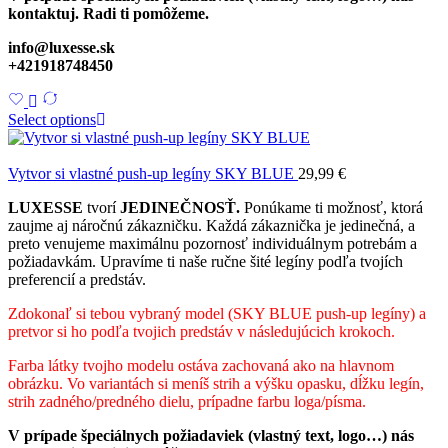
kontaktuj. Radi ti pomôžeme.
info@luxesse.sk
+421918748450
Select options
Vytvor si vlastné push-up legíny SKY BLUE
29,99
€
LUXESSE
tvorí
JEDINEČNOSŤ.
Ponúkame ti možnosť, ktorá
zaujme aj náročnú zákazničku. Každá zákaznička je jedinečná, a
preto venujeme maximálnu pozornosť individuálnym potrebám a
požiadavkám. Upravíme ti naše ručne šité legíny podľa tvojích
preferencií a predstáv.
Zdokonaľ si tebou vybraný model (SKY BLUE push-up legíny) a
pretvor si ho podľa tvojich predstáv v následujúcich krokoch.
Farba látky tvojho modelu ostáva zachovaná ako na hlavnom
obrázku. Vo variantách si meníš strih a výšku opasku, dĺžku legín,
strih zadného/predného dielu, prípadne farbu loga/písma.
V prípade špeciálnych požiadaviek (vlastný text, logo…) nás