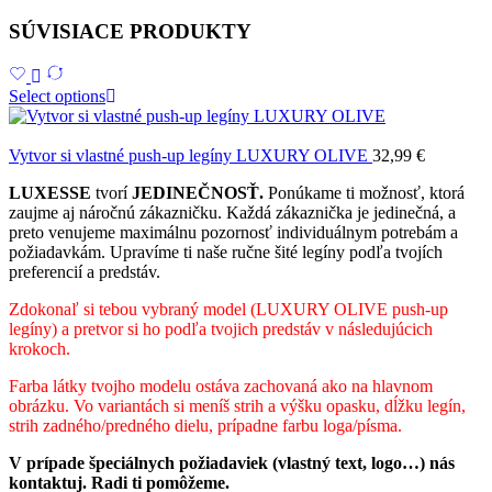
SÚVISIACE PRODUKTY
Select options
Vytvor si vlastné push-up legíny LUXURY OLIVE
32,99
€
LUXESSE
tvorí
JEDINEČNOSŤ.
Ponúkame ti možnosť, ktorá
zaujme aj náročnú zákazničku. Každá zákaznička je jedinečná, a
preto venujeme maximálnu pozornosť individuálnym potrebám a
požiadavkám. Upravíme ti naše ručne šité legíny podľa tvojích
preferencií a predstáv.
Zdokonaľ si tebou vybraný model (LUXURY OLIVE push-up
legíny) a pretvor si ho podľa tvojich predstáv v následujúcich
krokoch.
Farba látky tvojho modelu ostáva zachovaná ako na hlavnom
obrázku. Vo variantách si meníš strih a výšku opasku, dĺžku legín,
strih zadného/predného dielu, prípadne farbu loga/písma.
V prípade špeciálnych požiadaviek (vlastný text, logo…) nás
kontaktuj. Radi ti pomôžeme.