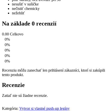
nesušiť v sušičke
nečistiť chemicky
nežehliť
Na základe 0 recenzií
0.00
Celkovo
0%
0%
0%
0%
0%
Recenziu môžu zanechať len prihlásení zákazníci, ktorí si zakúpili
tento produkt.
Recenzie
Zatiaľ nie sú žiadne recenzie.
Kategória:
Vytvor si vlastné push-up legíny