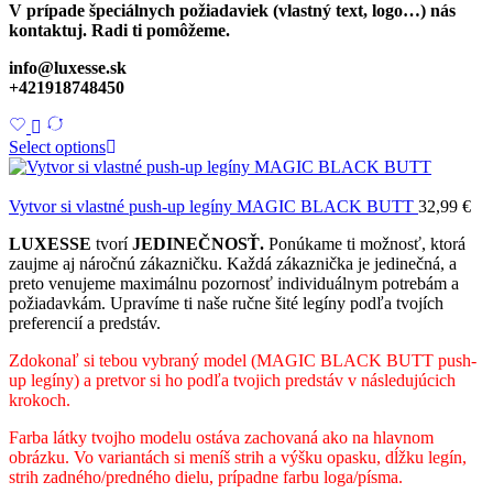
V prípade špeciálnych požiadaviek (vlastný text, logo…) nás
kontaktuj. Radi ti pomôžeme.
info@luxesse.sk
+421918748450
Select options
Vytvor si vlastné push-up legíny MAGIC BLACK BUTT
32,99
€
LUXESSE
tvorí
JEDINEČNOSŤ.
Ponúkame ti možnosť, ktorá
zaujme aj náročnú zákazničku. Každá zákaznička je jedinečná, a
preto venujeme maximálnu pozornosť individuálnym potrebám a
požiadavkám. Upravíme ti naše ručne šité legíny podľa tvojích
preferencií a predstáv.
Zdokonaľ si tebou vybraný model (MAGIC BLACK BUTT push-
up legíny) a pretvor si ho podľa tvojich predstáv v následujúcich
krokoch.
Farba látky tvojho modelu ostáva zachovaná ako na hlavnom
obrázku. Vo variantách si meníš strih a výšku opasku, dĺžku legín,
strih zadného/predného dielu, prípadne farbu loga/písma.