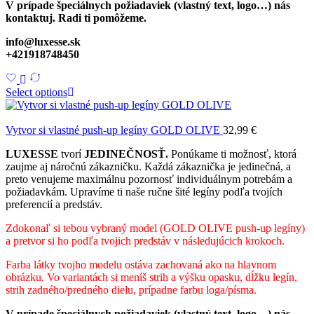
V prípade špeciálnych požiadaviek (vlastný text, logo…) nás
kontaktuj. Radi ti pomôžeme.
info@luxesse.sk
+421918748450
Select options
Vytvor si vlastné push-up legíny GOLD OLIVE
32,99
€
LUXESSE
tvorí
JEDINEČNOSŤ.
Ponúkame ti možnosť, ktorá
zaujme aj náročnú zákazničku. Každá zákaznička je jedinečná, a
preto venujeme maximálnu pozornosť individuálnym potrebám a
požiadavkám. Upravíme ti naše ručne šité legíny podľa tvojích
preferencií a predstáv.
Zdokonaľ si tebou vybraný model (GOLD OLIVE push-up legíny)
a pretvor si ho podľa tvojich predstáv v následujúcich krokoch.
Farba látky tvojho modelu ostáva zachovaná ako na hlavnom
obrázku. Vo variantách si meníš strih a výšku opasku, dĺžku legín,
strih zadného/predného dielu, prípadne farbu loga/písma.
V prípade špeciálnych požiadaviek (vlastný text, logo…) nás