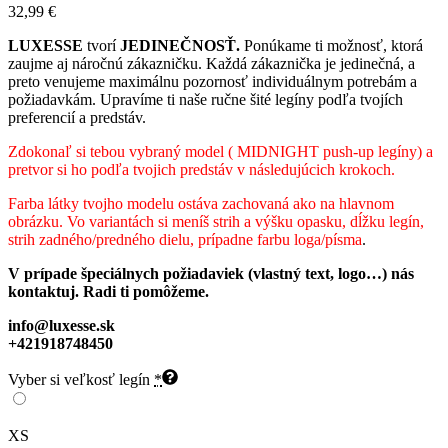
32,99
€
LUXESSE
tvorí
JEDINEČNOSŤ.
Ponúkame ti možnosť, ktorá
zaujme aj náročnú zákazničku. Každá zákaznička je jedinečná, a
preto venujeme maximálnu pozornosť individuálnym potrebám a
požiadavkám. Upravíme ti naše ručne šité legíny podľa tvojích
preferencií a predstáv.
Zdokonaľ si tebou vybraný model ( MIDNIGHT push-up legíny) a
pretvor si ho podľa tvojich predstáv v následujúcich krokoch.
Farba látky tvojho modelu ostáva zachovaná ako na hlavnom
obrázku. Vo variantách si meníš strih a výšku opasku, dĺžku legín,
strih zadného/predného dielu, prípadne farbu loga/písma
.
V prípade špeciálnych požiadaviek (vlastný text, logo…) nás
kontaktuj. Radi ti pomôžeme.
info@luxesse.sk
+421918748450
Vyber si veľkosť legín
*
XS