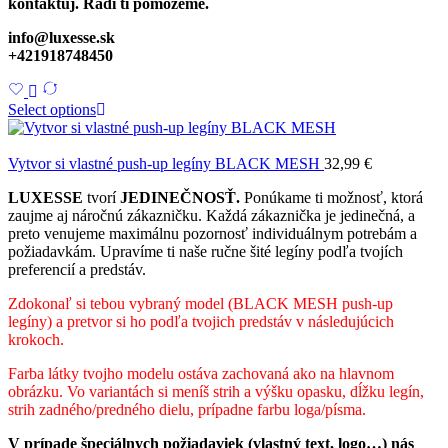
kontaktuj. Radi ti pomôžeme.
info@luxesse.sk
+421918748450
Select options
Vytvor si vlastné push-up legíny BLACK MESH
32,99
€
LUXESSE
tvorí
JEDINEČNOSŤ.
Ponúkame ti možnosť, ktorá
zaujme aj náročnú zákazničku. Každá zákaznička je jedinečná, a
preto venujeme maximálnu pozornosť individuálnym potrebám a
požiadavkám. Upravíme ti naše ručne šité legíny podľa tvojích
preferencií a predstáv.
Zdokonaľ si tebou vybraný model (BLACK MESH push-up
legíny) a pretvor si ho podľa tvojich predstáv v následujúcich
krokoch.
Farba látky tvojho modelu ostáva zachovaná ako na hlavnom
obrázku. Vo variantách si meníš strih a výšku opasku, dĺžku legín,
strih zadného/predného dielu, prípadne farbu loga/písma.
V prípade špeciálnych požiadaviek (vlastný text, logo…) nás