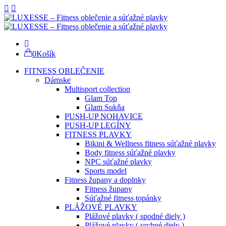
0
Košík
FITNESS OBLEČENIE
Dámske
Multisport collection
Glam Top
Glam Sukňa
PUSH-UP NOHAVICE
PUSH-UP LEGÍNY
FITNESS PLAVKY
Bikini & Wellness fitness súťažné plavky
Body fitness súťažné plavky
NPC súťažné plavky
Sports model
Fitness župany a doplnky
Fitness župany
Súťažné fitness topánky
PLÁŽOVÉ PLAVKY
Plážové plavky ( spodné diely )
Plážové plavky ( vrchné diely )