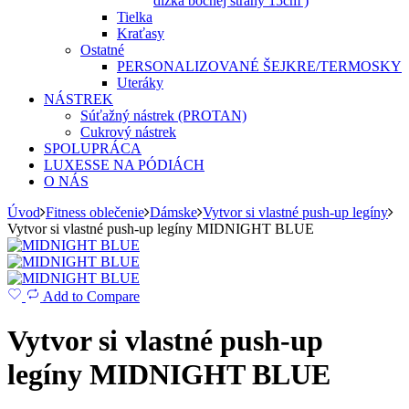
dĺžka bočnej strany 15cm )
Tielka
Kraťasy
Ostatné
PERSONALIZOVANÉ ŠEJKRE/TERMOSKY
Uteráky
NÁSTREK
Súťažný nástrek (PROTAN)
Cukrový nástrek
SPOLUPRÁCA
LUXESSE NA PÓDIÁCH
O NÁS
Úvod
Fitness oblečenie
Dámske
Vytvor si vlastné push-up legíny
Vytvor si vlastné push-up legíny MIDNIGHT BLUE
Add to Compare
Vytvor si vlastné push-up
legíny MIDNIGHT BLUE