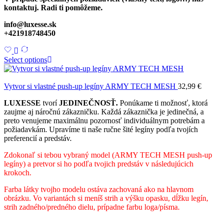
kontaktuj. Radi ti pomôžeme.
info@luxesse.sk
+421918748450
Select options
Vytvor si vlastné push-up legíny ARMY TECH MESH
32,99
€
LUXESSE
tvorí
JEDINEČNOSŤ.
Ponúkame ti možnosť, ktorá
zaujme aj náročnú zákazničku. Každá zákaznička je jedinečná, a
preto venujeme maximálnu pozornosť individuálnym potrebám a
požiadavkám. Upravíme ti naše ručne šité legíny podľa tvojích
preferencií a predstáv.
Zdokonaľ si tebou vybraný model (ARMY TECH MESH push-up
legíny) a pretvor si ho podľa tvojich predstáv v následujúcich
krokoch.
Farba látky tvojho modelu ostáva zachovaná ako na hlavnom
obrázku. Vo variantách si meníš strih a výšku opasku, dĺžku legín,
strih zadného/predného dielu, prípadne farbu loga/písma.