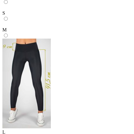
S
M
L