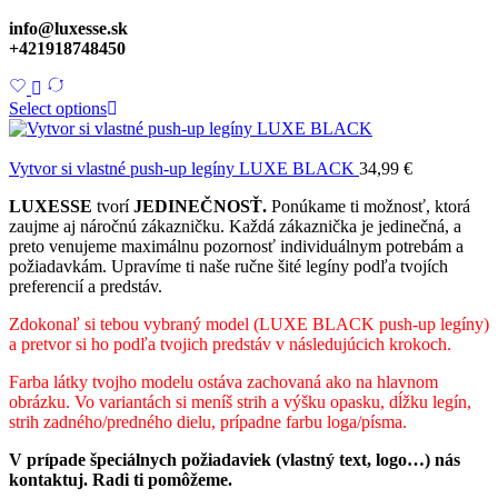
info@luxesse.sk
+421918748450
Select options
Vytvor si vlastné push-up legíny LUXE BLACK
34,99
€
LUXESSE
tvorí
JEDINEČNOSŤ.
Ponúkame ti možnosť, ktorá
zaujme aj náročnú zákazničku. Každá zákaznička je jedinečná, a
preto venujeme maximálnu pozornosť individuálnym potrebám a
požiadavkám. Upravíme ti naše ručne šité legíny podľa tvojích
preferencií a predstáv.
Zdokonaľ si tebou vybraný model (LUXE BLACK push-up legíny)
a pretvor si ho podľa tvojich predstáv v následujúcich krokoch.
Farba látky tvojho modelu ostáva zachovaná ako na hlavnom
obrázku. Vo variantách si meníš strih a výšku opasku, dĺžku legín,
strih zadného/predného dielu, prípadne farbu loga/písma.
V prípade špeciálnych požiadaviek (vlastný text, logo…) nás
kontaktuj. Radi ti pomôžeme.