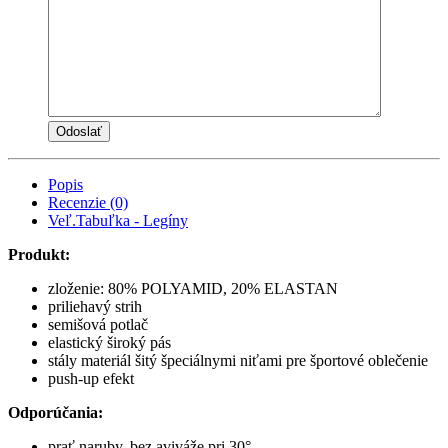
Popis
Recenzie (0)
Veľ.Tabuľka - Legíny
Produkt:
zloženie: 80% POLYAMID, 20% ELASTAN
priliehavý strih
semišová potlač
elastický široký pás
stály materiál šitý špeciálnymi niťami pre športové oblečenie
push-up efekt
Odporúčania:
prať naruby, bez aviváže pri 30°