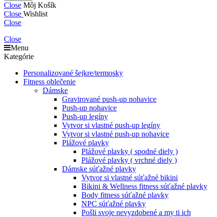
Close
Môj Košík
Close
Wishlist
Close
Close
Menu
Kategórie
Personalizované šejkre/termosky
Fitness oblečenie
Dámske
Gravirované push-up nohavice
Push-up nohavice
Push-up legíny
Vytvor si vlastné push-up legíny
Vytvor si vlastné push-up nohavice
Plážové plavky
Plážové plavky ( spodné diely )
Plážové plavky ( vrchné diely )
Dámske súťažné plavky
Vytvor si vlastné súťažné bikini
Bikini & Wellness fitness súťažné plavky
Body fitness súťažné plavky
NPC súťažné plavky
Pošli svoje nevyzdobené a my ti ich