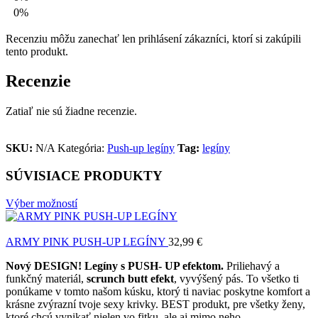
0%
Recenziu môžu zanechať len prihlásení zákazníci, ktorí si zakúpili
tento produkt.
Recenzie
Zatiaľ nie sú žiadne recenzie.
SKU:
N/A
Kategória:
Push-up legíny
Tag:
legíny
SÚVISIACE PRODUKTY
Výber možností
ARMY PINK PUSH-UP LEGÍNY
32,99
€
Nový DESIGN! Legíny s PUSH- UP efektom.
Priliehavý a
funkčný materiál,
scrunch butt efekt
, vyvýšený pás. To všetko ti
ponúkame v tomto našom kúsku, ktorý ti naviac poskytne komfort a
krásne zvýrazní tvoje sexy krivky. BEST produkt, pre všetky ženy,
ktoré chcú vynikať nielen vo fitku, ale aj mimo neho.