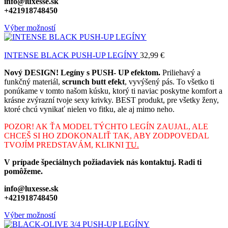
info@luxesse.sk
+421918748450
Výber možností
INTENSE BLACK PUSH-UP LEGÍNY
32,99
€
Nový DESIGN! Legíny s PUSH- UP efektom.
Priliehavý a
funkčný materiál,
scrunch butt efekt
, vyvýšený pás. To všetko ti
ponúkame v tomto našom kúsku, ktorý ti naviac poskytne komfort a
krásne zvýrazní tvoje sexy krivky. BEST produkt, pre všetky ženy,
ktoré chcú vynikať nielen vo fitku, ale aj mimo neho.
POZOR! AK ŤA MODEL TÝCHTO LEGÍN ZAUJAL, ALE
CHCEŠ SI HO ZDOKONALIŤ TAK, ABY ZODPOVEDAL
TVOJÍM PREDSTAVÁM, KLIKNI
TU.
V prípade špeciálnych požiadaviek nás kontaktuj. Radi ti
pomôžeme.
info@luxesse.sk
+421918748450
Výber možností