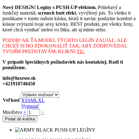
Nový DESIGN! Legíny s PUSH-UP efektom.
Priliehavý a
funkčný materiál,
scrunch butt efekt
, vyvýšený pás. To všetko ti
ponúkame v tomto našom kúsku, ktorý ti naviac poskytne komfort a
krásne zvýrazní tvoje sexy krivky. BEST produkt, pre všetky ženy,
ktoré chcú vynikať nielen vo fitku, ale aj mimo neho.
POZOR! AK ŤA MODEL TÝCHTO LEGÍN ZAUJAL, ALE
CHCEŠ SI HO ZDOKONALIŤ TAK, ABY ZODPOVEDAL
TVOJÍM PREDSTAVÁM, KLIKNI
TU.
V prípade špeciálnych požiadaviek nás kontaktuj. Radi ti
pomôžeme.
info@luxesse.sk
+421918748450
Veľkosť
XS
S
M
L
XL
Vymazať
Množstvo
+
−
Pridať do košíka