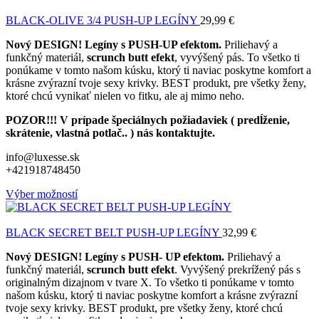
BLACK-OLIVE 3/4 PUSH-UP LEGÍNY
29,99
€
Nový DESIGN! Legíny s PUSH-UP efektom.
Priliehavý a
funkčný materiál,
scrunch butt efekt
, vyvýšený pás. To všetko ti
ponúkame v tomto našom kúsku, ktorý ti naviac poskytne komfort a
krásne zvýrazní tvoje sexy krivky. BEST produkt, pre všetky ženy,
ktoré chcú vynikať nielen vo fitku, ale aj mimo neho.
POZOR!!! V prípade špeciálnych požiadaviek ( predĺženie,
skrátenie, vlastná potlač.. ) nás kontaktujte.
info@luxesse.sk
+421918748450
Výber možností
BLACK SECRET BELT PUSH-UP LEGÍNY
32,99
€
Nový DESIGN! Legíny s PUSH- UP efektom.
Priliehavý a
funkčný materiál,
scrunch butt efekt
.
Vyvýšený prekrížený pás s
originalným dizajnom v tvare X
. To všetko ti ponúkame v tomto
našom kúsku, ktorý ti naviac poskytne komfort a krásne zvýrazní
tvoje sexy krivky. BEST produkt, pre všetky ženy, ktoré chcú