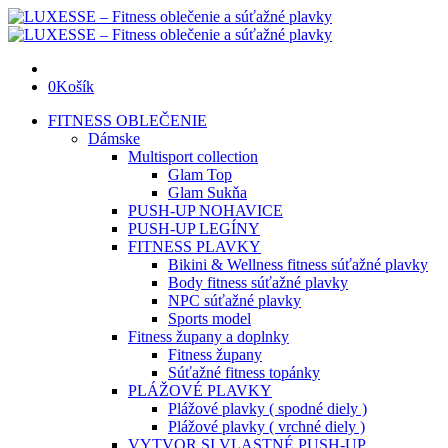
0
Košík
FITNESS OBLEČENIE
Dámske
Multisport collection
Glam Top
Glam Sukňa
PUSH-UP NOHAVICE
PUSH-UP LEGÍNY
FITNESS PLAVKY
Bikini & Wellness fitness súťažné plavky
Body fitness súťažné plavky
NPC súťažné plavky
Sports model
Fitness župany a doplnky
Fitness župany
Súťažné fitness topánky
PLÁŽOVÉ PLAVKY
Plážové plavky ( spodné diely )
Plážové plavky ( vrchné diely )
VYTVOR SI VLASTNÉ PUSH-UP