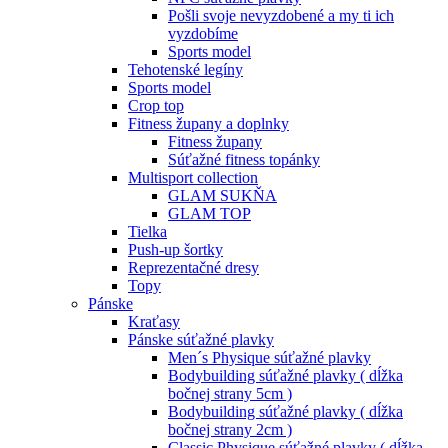
Pošli svoje nevyzdobené a my ti ich
vyzdobíme
Sports model
Tehotenské legíny
Sports model
Crop top
Fitness župany a doplnky
Fitness župany
Súťažné fitness topánky
Multisport collection
GLAM SUKŇA
GLAM TOP
Tielka
Push-up šortky
Reprezentačné dresy
Topy
Pánske
Kraťasy
Pánske súťažné plavky
Men´s Physique súťažné plavky
Bodybuilding súťažné plavky ( dĺžka
bočnej strany 5cm )
Bodybuilding súťažné plavky ( dĺžka
bočnej strany 2cm )
Classic Physique súťažné plavky ( dĺžka