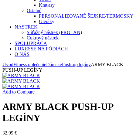
Kraťasy
Ostatné
PERSONALIZOVANÉ ŠEJKRE/TERMOSKY
Uteráky
NÁSTREK
Súťažný nástrek (PROTAN)
Cukrový nástrek
SPOLUPRÁCA
LUXESSE NA PÓDIÁCH
O NÁS
Úvod
Fitness oblečenie
Dámske
Push-up legíny
ARMY BLACK
PUSH-UP LEGÍNY
Add to Compare
ARMY BLACK PUSH-UP
LEGÍNY
32,99
€