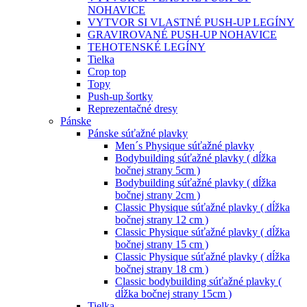
NOHAVICE
VYTVOR SI VLASTNÉ PUSH-UP LEGÍNY
GRAVIROVANÉ PUSH-UP NOHAVICE
TEHOTENSKÉ LEGÍNY
Tielka
Crop top
Topy
Push-up šortky
Reprezentačné dresy
Pánske
Pánske súťažné plavky
Men´s Physique súťažné plavky
Bodybuilding súťažné plavky ( dĺžka
bočnej strany 5cm )
Bodybuilding súťažné plavky ( dĺžka
bočnej strany 2cm )
Classic Physique súťažné plavky ( dĺžka
bočnej strany 12 cm )
Classic Physique súťažné plavky ( dĺžka
bočnej strany 15 cm )
Classic Physique súťažné plavky ( dĺžka
bočnej strany 18 cm )
Classic bodybuilding súťažné plavky (
dĺžka bočnej strany 15cm )
Tielka