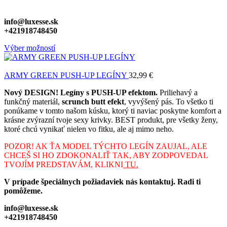
info@luxesse.sk
+421918748450
Výber možností
ARMY GREEN PUSH-UP LEGÍNY
32,99
€
Nový DESIGN! Legíny s PUSH-UP efektom.
Priliehavý a
funkčný materiál,
scrunch butt efekt
, vyvýšený pás. To všetko ti
ponúkame v tomto našom kúsku, ktorý ti naviac poskytne komfort a
krásne zvýrazní tvoje sexy krivky. BEST produkt, pre všetky ženy,
ktoré chcú vynikať nielen vo fitku, ale aj mimo neho.
POZOR! AK ŤA MODEL TÝCHTO LEGÍN ZAUJAL, ALE
CHCEŠ SI HO ZDOKONALIŤ TAK, ABY ZODPOVEDAL
TVOJÍM PREDSTAVÁM, KLIKNI
TU.
V prípade špeciálnych požiadaviek nás kontaktuj. Radi ti
pomôžeme.
info@luxesse.sk
+421918748450