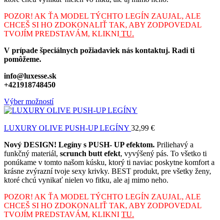
POZOR! AK ŤA MODEL TÝCHTO LEGÍN ZAUJAL, ALE
CHCEŠ SI HO ZDOKONALIŤ TAK, ABY ZODPOVEDAL
TVOJÍM PREDSTAVÁM, KLIKNI
TU.
V prípade špeciálnych požiadaviek nás kontaktuj. Radi ti
pomôžeme.
info@luxesse.sk
+421918748450
Výber možností
LUXURY OLIVE PUSH-UP LEGÍNY
32,99
€
Nový DESIGN! Legíny s PUSH- UP efektom.
Priliehavý a
funkčný materiál,
scrunch butt efekt
, vyvýšený pás. To všetko ti
ponúkame v tomto našom kúsku, ktorý ti naviac poskytne komfort a
krásne zvýrazní tvoje sexy krivky. BEST produkt, pre všetky ženy,
ktoré chcú vynikať nielen vo fitku, ale aj mimo neho.
POZOR! AK ŤA MODEL TÝCHTO LEGÍN ZAUJAL, ALE
CHCEŠ SI HO ZDOKONALIŤ TAK, ABY ZODPOVEDAL
TVOJÍM PREDSTAVÁM, KLIKNI
TU.