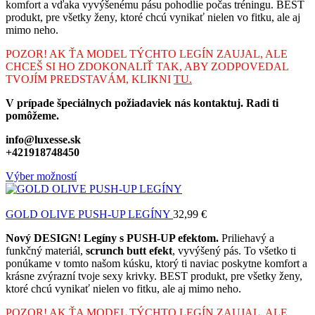
komfort a vďaka vyvýšenému pásu pohodlie počas tréningu. BEST
produkt, pre všetky ženy, ktoré chcú vynikať nielen vo fitku, ale aj
mimo neho.
POZOR! AK ŤA MODEL TÝCHTO LEGÍN ZAUJAL, ALE
CHCEŠ SI HO ZDOKONALIŤ TAK, ABY ZODPOVEDAL
TVOJÍM PREDSTAVÁM, KLIKNI
TU.
V prípade špeciálnych požiadaviek nás kontaktuj. Radi ti
pomôžeme.
info@luxesse.sk
+421918748450
Výber možností
GOLD OLIVE PUSH-UP LEGÍNY
32,99
€
Nový DESIGN! Legíny s PUSH-UP efektom.
Priliehavý a
funkčný materiál,
scrunch butt efekt
, vyvýšený pás. To všetko ti
ponúkame v tomto našom kúsku, ktorý ti naviac poskytne komfort a
krásne zvýrazní tvoje sexy krivky. BEST produkt, pre všetky ženy,
ktoré chcú vynikať nielen vo fitku, ale aj mimo neho.
POZOR! AK ŤA MODEL TÝCHTO LEGÍN ZAUJAL, ALE