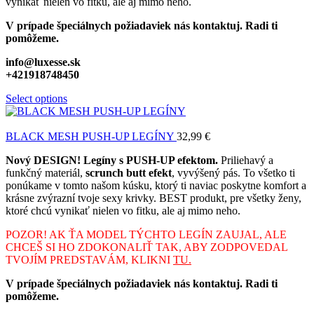
vynikať nielen vo fitku, ale aj mimo neho.
V prípade špeciálnych požiadaviek nás kontaktuj. Radi ti
pomôžeme.
info@luxesse.sk
+421918748450
Select options
BLACK MESH PUSH-UP LEGÍNY
32,99
€
Nový DESIGN! Legíny s PUSH-UP efektom.
Priliehavý a
funkčný materiál,
scrunch butt efekt
, vyvýšený pás. To všetko ti
ponúkame v tomto našom kúsku, ktorý ti naviac poskytne komfort a
krásne zvýrazní tvoje sexy krivky. BEST produkt, pre všetky ženy,
ktoré chcú vynikať nielen vo fitku, ale aj mimo neho.
POZOR! AK ŤA MODEL TÝCHTO LEGÍN ZAUJAL, ALE
CHCEŠ SI HO ZDOKONALIŤ TAK, ABY ZODPOVEDAL
TVOJÍM PREDSTAVÁM, KLIKNI
TU.
V prípade špeciálnych požiadaviek nás kontaktuj. Radi ti
pomôžeme.