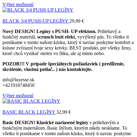
Výber možností
BLACK 3/4 PUSH-UP LEGÍNY
29,99
€
Nový DESIGN! Legíny s PUSH- UP efektom.
Priliehavý a
funkčný materiál,
scrunch butt efekt
, vyvýšený pás. To všetko ti
ponúkame v tomto našom kúsku, ktorý ti naviac poskytne komfort a
krásne zvýrazní tvoje sexy krivky. BEST produkt, pre všetky ženy,
ktoré chcú vynikať nielen vo fitku, ale aj mimo neho.
POZOR!!! V prípade špeciálnych požiadaviek ( predĺženie,
skrátenie, vlastná potlač.. ) nás kontaktujte.
info@luxesse.sk
+421918748450
Výber možností
BASIC BLACK LEGÍNY
32,99
€
Basic DESIGN! Klasické nariasené legíny
s priliehavým a
funkčným materiálom. Basic štýlom, ktorým nikdy nesklame. To
všetko ti ponúkame v tomto našom kúsku, ktorý ti naviac poskytne