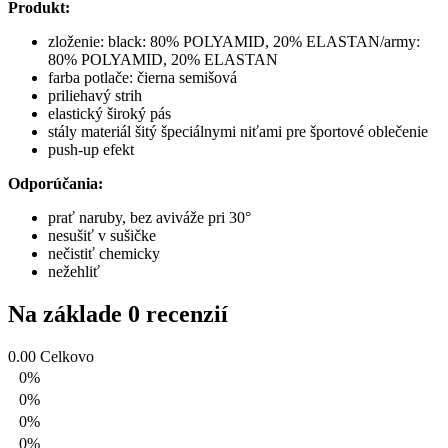
Produkt:
zloženie: black: 80% POLYAMID, 20% ELASTAN/army:
80% POLYAMID, 20% ELASTAN
farba potlače: čierna semišová
priliehavý strih
elastický široký pás
stály materiál šitý špeciálnymi niťami pre športové oblečenie
push-up efekt
Odporúčania:
prať naruby, bez aviváže pri 30°
nesušiť v sušičke
nečistiť chemicky
nežehliť
Na základe 0 recenzií
0.00
Celkovo
0%
0%
0%
0%