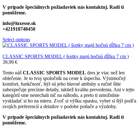
V prípade špeciálnych požiadaviek nás kontaktuj. Radi ti
pomôžeme.
info@luxesse.sk
+421918748450
Select options
CLASSIC SPORTS MODEL ( šortky majú bočnú dĺžku 7 cm )
39,99
€
Tento náš
CLASSIC
SPORTS MODEL
dres je viac než len
oblečenie. Je to tvoj spoločník na ceste k úspechu. Výnimočný
komfort, funkčnosť, štýl sú jeho hlavné atribúty a ručné šitie
zabezpečuje precízne detaily, taktiež kvalitu prevedenia. Ani v tejto
kategórií sme nenechali nič na náhodu, a preto ti umožníme
vyskladať si ho na mieru. Zvoľ si výšku opasku, vyber si štýl podľa
svojích preferencií a detailov v podobe potlače a výzdoby.
V prípade špeciálnych požiadaviek nás kontaktuj. Radi ti
pomôžeme.