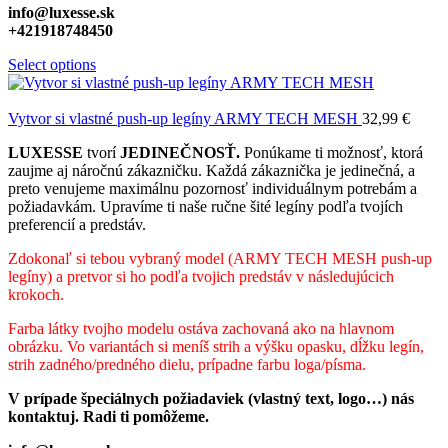
info@luxesse.sk
+421918748450
Select options
Vytvor si vlastné push-up legíny ARMY TECH MESH
32,99
€
LUXESSE
tvorí
JEDINEČNOSŤ.
Ponúkame ti možnosť, ktorá
zaujme aj náročnú zákazničku. Každá zákaznička je jedinečná, a
preto venujeme maximálnu pozornosť individuálnym potrebám a
požiadavkám. Upravíme ti naše ručne šité legíny podľa tvojích
preferencií a predstáv.
Zdokonaľ si tebou vybraný model (ARMY TECH MESH push-up
legíny) a pretvor si ho podľa tvojich predstáv v následujúcich
krokoch.
Farba látky tvojho modelu ostáva zachovaná ako na hlavnom
obrázku. Vo variantách si meníš strih a výšku opasku, dĺžku legín,
strih zadného/predného dielu, prípadne farbu loga/písma.
V prípade špeciálnych požiadaviek (vlastný text, logo…) nás
kontaktuj. Radi ti pomôžeme.