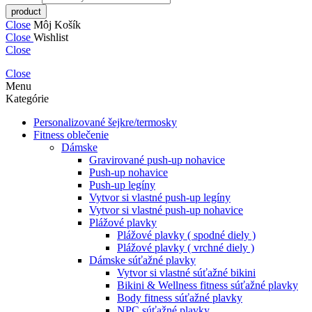
Close
Môj Košík
Close
Wishlist
Close
Close
Menu
Kategórie
Personalizované šejkre/termosky
Fitness oblečenie
Dámske
Gravirované push-up nohavice
Push-up nohavice
Push-up legíny
Vytvor si vlastné push-up legíny
Vytvor si vlastné push-up nohavice
Plážové plavky
Plážové plavky ( spodné diely )
Plážové plavky ( vrchné diely )
Dámske súťažné plavky
Vytvor si vlastné súťažné bikini
Bikini & Wellness fitness súťažné plavky
Body fitness súťažné plavky
NPC súťažné plavky