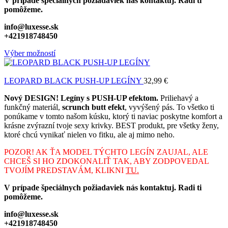
V prípade špeciálnych požiadaviek nás kontaktuj. Radi ti
pomôžeme.
info@luxesse.sk
+421918748450
Výber možností
LEOPARD BLACK PUSH-UP LEGÍNY
32,99
€
Nový DESIGN! Legíny s PUSH-UP efektom.
Priliehavý a
funkčný materiál,
scrunch butt efekt
, vyvýšený pás. To všetko ti
ponúkame v tomto našom kúsku, ktorý ti naviac poskytne komfort a
krásne zvýrazní tvoje sexy krivky. BEST produkt, pre všetky ženy,
ktoré chcú vynikať nielen vo fitku, ale aj mimo neho.
POZOR! AK ŤA MODEL TÝCHTO LEGÍN ZAUJAL, ALE
CHCEŠ SI HO ZDOKONALIŤ TAK, ABY ZODPOVEDAL
TVOJÍM PREDSTAVÁM, KLIKNI
TU.
V prípade špeciálnych požiadaviek nás kontaktuj. Radi ti
pomôžeme.
info@luxesse.sk
+421918748450