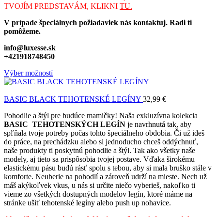
TVOJÍM PREDSTAVÁM, KLIKNI
TU.
V prípade špeciálnych požiadaviek nás kontaktuj. Radi ti
pomôžeme.
info@luxesse.sk
+421918748450
Výber možností
BASIC BLACK TEHOTENSKÉ LEGÍNY
32,99
€
Pohodlie a štýl pre budúce mamičky! Naša exkluzívna kolekcia
BASIC TEHOTENSKÝCH LEGÍN
je navrhnutá tak, aby
spľňala tvoje potreby počas tohto špeciálneho obdobia. Či už ideš
do práce, na prechádzku alebo si jednoducho chceš oddýchnuť,
naše produkty ti poskytnú pohodlie a štýl. Tak ako všetky naše
modely, aj tieto sa prispôsobia tvojej postave. Vďaka širokému
elastickému pásu budú rásť spolu s tebou, aby si mala bruško stále v
komforte. Neuberie na pohodlí a zároveň udrží na mieste. Nech už
máš akýkoľvek vkus, u nás si určite niečo vyberieš, nakoľko ti
vieme zo všetkých dostupných modelov legín, ktoré máme na
stránke ušiť tehotenské legíny alebo push up nohavice.