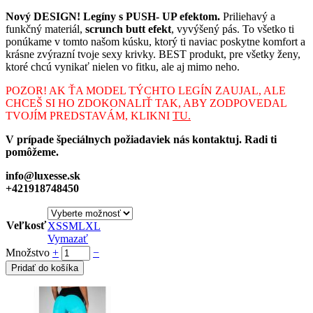
Nový DESIGN! Legíny s PUSH- UP efektom.
Priliehavý a
funkčný materiál,
scrunch butt efekt
, vyvýšený pás. To všetko ti
ponúkame v tomto našom kúsku, ktorý ti naviac poskytne komfort a
krásne zvýrazní tvoje sexy krivky. BEST produkt, pre všetky ženy,
ktoré chcú vynikať nielen vo fitku, ale aj mimo neho.
POZOR! AK ŤA MODEL TÝCHTO LEGÍN ZAUJAL, ALE
CHCEŠ SI HO ZDOKONALIŤ TAK, ABY ZODPOVEDAL
TVOJÍM PREDSTAVÁM, KLIKNI
TU.
V prípade špeciálnych požiadaviek nás kontaktuj. Radi ti
pomôžeme.
info@luxesse.sk
+421918748450
Veľkosť
XS
S
M
L
XL
Vymazať
Množstvo
+
−
Pridať do košíka