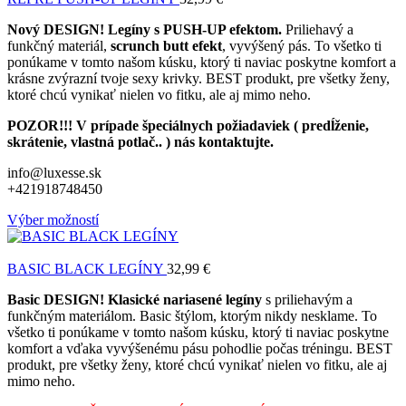
Nový DESIGN! Legíny s PUSH-UP efektom.
Priliehavý a
funkčný materiál,
scrunch butt efekt
, vyvýšený pás. To všetko ti
ponúkame v tomto našom kúsku, ktorý ti naviac poskytne komfort a
krásne zvýrazní tvoje sexy krivky. BEST produkt, pre všetky ženy,
ktoré chcú vynikať nielen vo fitku, ale aj mimo neho.
POZOR!!! V prípade špeciálnych požiadaviek ( predĺženie,
skrátenie, vlastná potlač.. ) nás kontaktujte.
info@luxesse.sk
+421918748450
Výber možností
BASIC BLACK LEGÍNY
32,99
€
Basic DESIGN! Klasické nariasené legíny
s priliehavým a
funkčným materiálom. Basic štýlom, ktorým nikdy nesklame. To
všetko ti ponúkame v tomto našom kúsku, ktorý ti naviac poskytne
komfort a vďaka vyvýšenému pásu pohodlie počas tréningu. BEST
produkt, pre všetky ženy, ktoré chcú vynikať nielen vo fitku, ale aj
mimo neho.