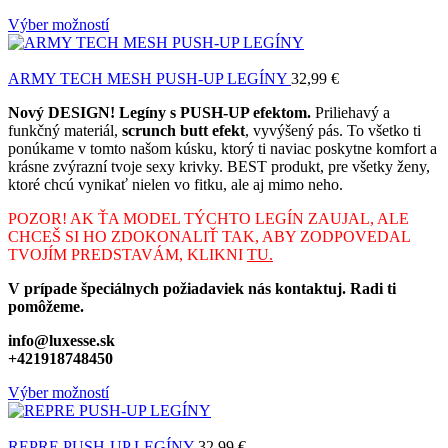
Výber možností
ARMY TECH MESH PUSH-UP LEGÍNY
32,99
€
Nový DESIGN! Legíny s PUSH-UP efektom.
Priliehavý a
funkčný materiál,
scrunch butt efekt
, vyvýšený pás. To všetko ti
ponúkame v tomto našom kúsku, ktorý ti naviac poskytne komfort a
krásne zvýrazní tvoje sexy krivky. BEST produkt, pre všetky ženy,
ktoré chcú vynikať nielen vo fitku, ale aj mimo neho.
POZOR! AK ŤA MODEL TÝCHTO LEGÍN ZAUJAL, ALE
CHCEŠ SI HO ZDOKONALIŤ TAK, ABY ZODPOVEDAL
TVOJÍM PREDSTAVÁM, KLIKNI
TU.
V prípade špeciálnych požiadaviek nás kontaktuj. Radi ti
pomôžeme.
info@luxesse.sk
+421918748450
Výber možností
REPRE PUSH-UP LEGÍNY
32,99
€