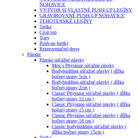
NOHAVICE
VYTVOR SI VLASTNÉ PUSH-UP LEGÍNY
GRAVIROVANÉ PUSH-UP NOHAVICE
TEHOTENSKÉ LEGÍNY
Tielka
Crop top
Topy
Push-up šortky
Reprezentačné dresy
Pánske
Pánske súťažné plavky
Men´s Physique súťažné plavky
Bodybuilding súťažné plavky ( dĺžka
bočnej strany 5cm )
Bodybuilding súťažné plavky ( dĺžka
bočnej strany 2cm )
Classic Physique súťažné plavky ( dĺžka
bočnej strany 12 cm )
Classic Physique súťažné plavky ( dĺžka
bočnej strany 15 cm )
Classic Physique súťažné plavky ( dĺžka
bočnej strany 18 cm )
Classic bodybuilding súťažné plavky (
dĺžka bočnej strany 15cm )
Tielka