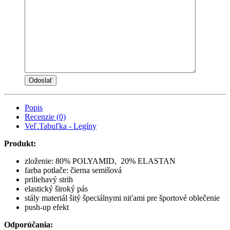
Popis
Recenzie (0)
Veľ.Tabuľka - Legíny
Produkt:
zloženie: 80% POLYAMID, 20% ELASTAN
farba potlače: čierna semišová
priliehavý strih
elastický široký pás
stály materiál šitý špeciálnymi niťami pre športové oblečenie
push-up efekt
Odporúčania: