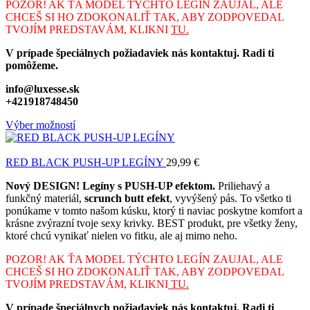
POZOR! AK ŤA MODEL TÝCHTO LEGÍN ZAUJAL, ALE
CHCEŠ SI HO ZDOKONALIŤ TAK, ABY ZODPOVEDAL
TVOJÍM PREDSTAVÁM, KLIKNI
TU.
V prípade špeciálnych požiadaviek nás kontaktuj. Radi ti
pomôžeme.
info@luxesse.sk
+421918748450
Výber možností
RED BLACK PUSH-UP LEGÍNY
29,99
€
Nový DESIGN! Legíny s PUSH-UP efektom.
Priliehavý a
funkčný materiál,
scrunch butt efekt
, vyvýšený pás. To všetko ti
ponúkame v tomto našom kúsku, ktorý ti naviac poskytne komfort a
krásne zvýrazní tvoje sexy krivky. BEST produkt, pre všetky ženy,
ktoré chcú vynikať nielen vo fitku, ale aj mimo neho.
POZOR! AK ŤA MODEL TÝCHTO LEGÍN ZAUJAL, ALE
CHCEŠ SI HO ZDOKONALIŤ TAK, ABY ZODPOVEDAL
TVOJÍM PREDSTAVÁM, KLIKNI
TU.
V prípade špeciálnych požiadaviek nás kontaktuj. Radi ti