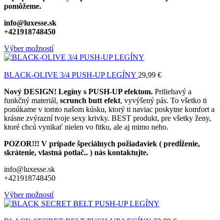
pomôžeme.
info@luxesse.sk
+421918748450
Výber možností
BLACK-OLIVE 3/4 PUSH-UP LEGÍNY
29,99
€
Nový DESIGN! Legíny s PUSH-UP efektom.
Priliehavý a
funkčný materiál,
scrunch butt efekt
, vyvýšený pás. To všetko ti
ponúkame v tomto našom kúsku, ktorý ti naviac poskytne komfort a
krásne zvýrazní tvoje sexy krivky. BEST produkt, pre všetky ženy,
ktoré chcú vynikať nielen vo fitku, ale aj mimo neho.
POZOR!!! V prípade špeciálnych požiadaviek ( predĺženie,
skrátenie, vlastná potlač.. ) nás kontaktujte.
info@luxesse.sk
+421918748450
Výber možností