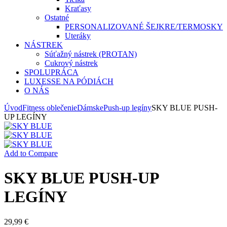
Kraťasy
Ostatné
PERSONALIZOVANÉ ŠEJKRE/TERMOSKY
Uteráky
NÁSTREK
Súťažný nástrek (PROTAN)
Cukrový nástrek
SPOLUPRÁCA
LUXESSE NA PÓDIÁCH
O NÁS
Úvod
Fitness oblečenie
Dámske
Push-up legíny
SKY BLUE PUSH-
UP LEGÍNY
Add to Compare
SKY BLUE PUSH-UP
LEGÍNY
29,99
€