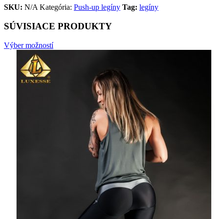
SKU:
N/A
Kategória:
Push-up legíny
Tag:
legíny
SÚVISIACE PRODUKTY
Výber možností