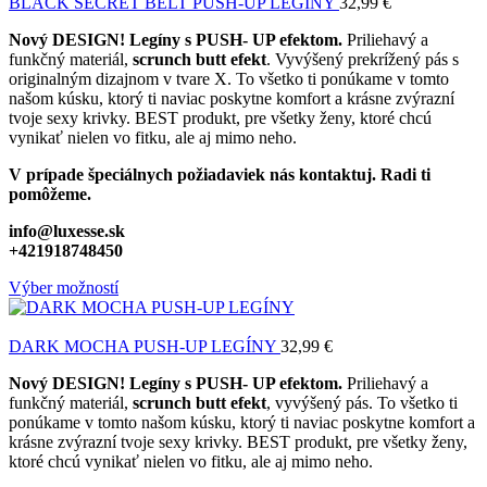
BLACK SECRET BELT PUSH-UP LEGÍNY
32,99
€
Nový DESIGN! Legíny s PUSH- UP efektom.
Priliehavý a
funkčný materiál,
scrunch butt efekt
.
Vyvýšený prekrížený pás s
originalným dizajnom v tvare X
. To všetko ti ponúkame v tomto
našom kúsku, ktorý ti naviac poskytne komfort a krásne zvýrazní
tvoje sexy krivky. BEST produkt, pre všetky ženy, ktoré chcú
vynikať nielen vo fitku, ale aj mimo neho.
V prípade špeciálnych požiadaviek nás kontaktuj. Radi ti
pomôžeme.
info@luxesse.sk
+421918748450
Výber možností
DARK MOCHA PUSH-UP LEGÍNY
32,99
€
Nový DESIGN! Legíny s PUSH- UP efektom.
Priliehavý a
funkčný materiál,
scrunch butt efekt
, vyvýšený pás. To všetko ti
ponúkame v tomto našom kúsku, ktorý ti naviac poskytne komfort a
krásne zvýrazní tvoje sexy krivky. BEST produkt, pre všetky ženy,
ktoré chcú vynikať nielen vo fitku, ale aj mimo neho.