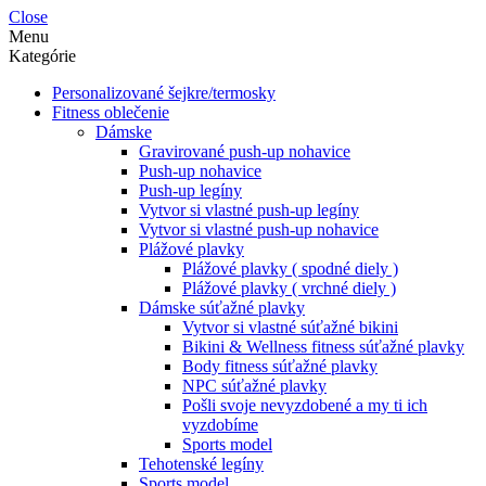
Close
Menu
Kategórie
Personalizované šejkre/termosky
Fitness oblečenie
Dámske
Gravirované push-up nohavice
Push-up nohavice
Push-up legíny
Vytvor si vlastné push-up legíny
Vytvor si vlastné push-up nohavice
Plážové plavky
Plážové plavky ( spodné diely )
Plážové plavky ( vrchné diely )
Dámske súťažné plavky
Vytvor si vlastné súťažné bikini
Bikini & Wellness fitness súťažné plavky
Body fitness súťažné plavky
NPC súťažné plavky
Pošli svoje nevyzdobené a my ti ich
vyzdobíme
Sports model
Tehotenské legíny
Sports model