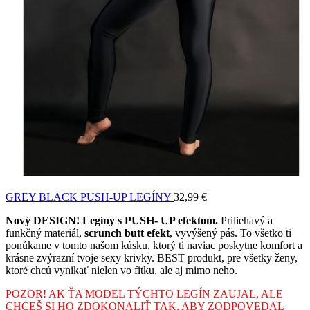
GREY BLACK PUSH-UP LEGÍNY
32,99
€
Nový DESIGN! Legíny s PUSH- UP efektom.
Priliehavý a
funkčný materiál,
scrunch butt efekt
, vyvýšený pás. To všetko ti
ponúkame v tomto našom kúsku, ktorý ti naviac poskytne komfort a
krásne zvýrazní tvoje sexy krivky. BEST produkt, pre všetky ženy,
ktoré chcú vynikať nielen vo fitku, ale aj mimo neho.
POZOR! AK ŤA MODEL TÝCHTO LEGÍN ZAUJAL, ALE
CHCEŠ SI HO ZDOKONALIŤ TAK, ABY ZODPOVEDAL