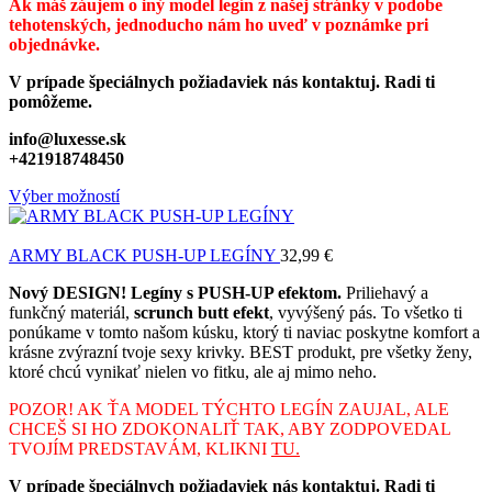
Ak máš záujem o iný model legín z našej stránky v podobe
tehotenských, jednoducho nám ho uveď v poznámke pri
objednávke.
V prípade špeciálnych požiadaviek nás kontaktuj. Radi ti
pomôžeme.
info@luxesse.sk
+421918748450
Výber možností
ARMY BLACK PUSH-UP LEGÍNY
32,99
€
Nový DESIGN! Legíny s PUSH-UP efektom.
Priliehavý a
funkčný materiál,
scrunch butt efekt
, vyvýšený pás. To všetko ti
ponúkame v tomto našom kúsku, ktorý ti naviac poskytne komfort a
krásne zvýrazní tvoje sexy krivky. BEST produkt, pre všetky ženy,
ktoré chcú vynikať nielen vo fitku, ale aj mimo neho.
POZOR! AK ŤA MODEL TÝCHTO LEGÍN ZAUJAL, ALE
CHCEŠ SI HO ZDOKONALIŤ TAK, ABY ZODPOVEDAL
TVOJÍM PREDSTAVÁM, KLIKNI
TU.
V prípade špeciálnych požiadaviek nás kontaktuj. Radi ti