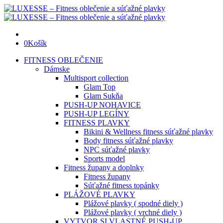
0
Košík
FITNESS OBLEČENIE
Dámske
Multisport collection
Glam Top
Glam Sukňa
PUSH-UP NOHAVICE
PUSH-UP LEGÍNY
FITNESS PLAVKY
Bikini & Wellness fitness súťažné plavky
Body fitness súťažné plavky
NPC súťažné plavky
Sports model
Fitness župany a doplnky
Fitness župany
Súťažné fitness topánky
PLÁŽOVÉ PLAVKY
Plážové plavky ( spodné diely )
Plážové plavky ( vrchné diely )
VYTVOR SI VLASTNÉ PUSH-UP