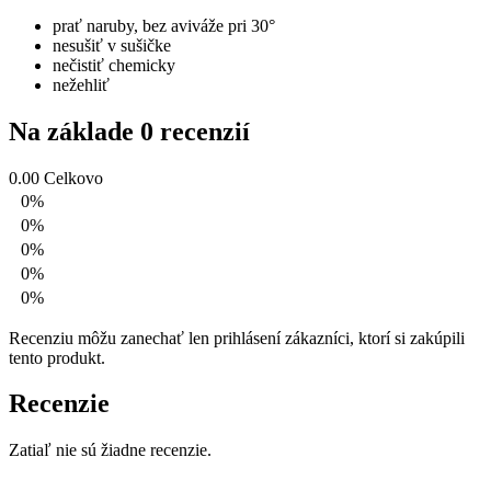
prať naruby, bez aviváže pri 30°
nesušiť v sušičke
nečistiť chemicky
nežehliť
Na základe 0 recenzií
0.00
Celkovo
0%
0%
0%
0%
0%
Recenziu môžu zanechať len prihlásení zákazníci, ktorí si zakúpili
tento produkt.
Recenzie
Zatiaľ nie sú žiadne recenzie.