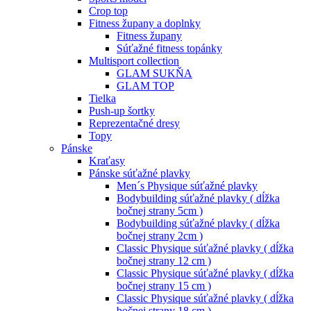
Crop top
Fitness župany a doplnky
Fitness župany
Súťažné fitness topánky
Multisport collection
GLAM SUKŇA
GLAM TOP
Tielka
Push-up šortky
Reprezentačné dresy
Topy
Pánske
Kraťasy
Pánske súťažné plavky
Men´s Physique súťažné plavky
Bodybuilding súťažné plavky ( dĺžka
bočnej strany 5cm )
Bodybuilding súťažné plavky ( dĺžka
bočnej strany 2cm )
Classic Physique súťažné plavky ( dĺžka
bočnej strany 12 cm )
Classic Physique súťažné plavky ( dĺžka
bočnej strany 15 cm )
Classic Physique súťažné plavky ( dĺžka
bočnej strany 18 cm )