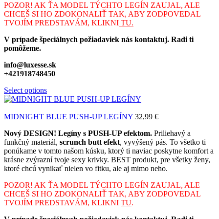
POZOR! AK ŤA MODEL TÝCHTO LEGÍN ZAUJAL, ALE
CHCEŠ SI HO ZDOKONALIŤ TAK, ABY ZODPOVEDAL
TVOJÍM PREDSTAVÁM, KLIKNI
TU.
V prípade špeciálnych požiadaviek nás kontaktuj. Radi ti
pomôžeme.
info@luxesse.sk
+421918748450
Select options
MIDNIGHT BLUE PUSH-UP LEGÍNY
32,99
€
Nový DESIGN! Legíny s PUSH-UP efektom.
Priliehavý a
funkčný materiál,
scrunch butt efekt
, vyvýšený pás. To všetko ti
ponúkame v tomto našom kúsku, ktorý ti naviac poskytne komfort a
krásne zvýrazní tvoje sexy krivky. BEST produkt, pre všetky ženy,
ktoré chcú vynikať nielen vo fitku, ale aj mimo neho.
POZOR! AK ŤA MODEL TÝCHTO LEGÍN ZAUJAL, ALE
CHCEŠ SI HO ZDOKONALIŤ TAK, ABY ZODPOVEDAL
TVOJÍM PREDSTAVÁM, KLIKNI
TU
.