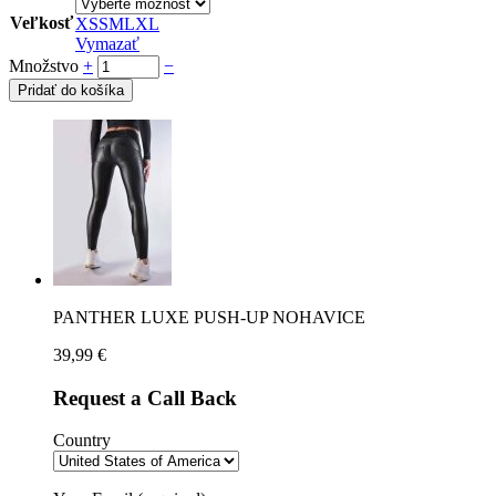
Veľkosť
XS
S
M
L
XL
Vymazať
Množstvo
+
−
Pridať do košíka
PANTHER LUXE PUSH-UP NOHAVICE
39,99
€
Request a Call Back
Country