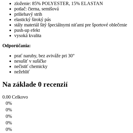
zloženie: 85% POLYESTER, 15% ELASTAN
potlač: čierna, semišová
priliehavý strih
elastický široký pás
stály materiál šitý špeciálnymi niťami pre športové oblečenie
push-up efekt
vysoká kvalita
Odporúčania:
prať naruby, bez aviváže pri 30°
nesušiť v sušičke
nečistiť chemicky
nežehliť
Na základe 0 recenzií
0.00
Celkovo
0%
0%
0%
0%
0%