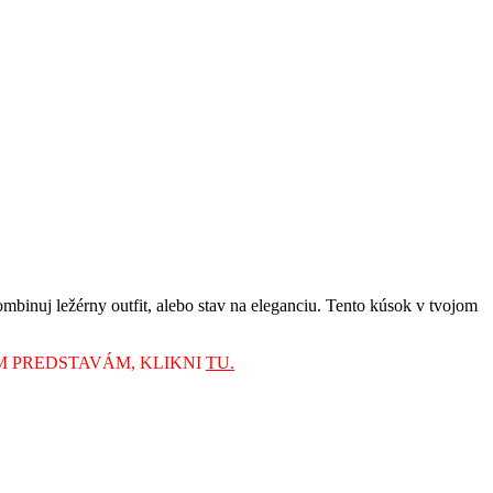
binuj ležérny outfit, alebo stav na eleganciu. Tento kúsok v tvojom
M PREDSTAVÁM, KLIKNI
TU.