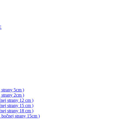
E
 strany 5cm )
 strany 2cm )
nej strany 12 cm )
nej strany 15 cm )
nej strany 18 cm )
a bočnej strany 15cm )