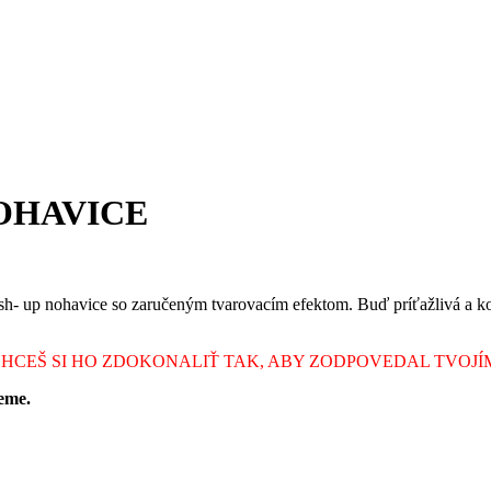
OHAVICE
sh- up nohavice so zaručeným tvarovacím efektom. Buď príťažlivá a kom
CHCEŠ SI HO ZDOKONALIŤ TAK, ABY ZODPOVEDAL TVOJÍ
eme.