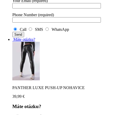
Your Email (required)
Phone Number (required)
Call
SMS
WhatsApp
Máte otázku?
PANTHER LUXE PUSH-UP NOHAVICE
39,99
€
Máte otázku?