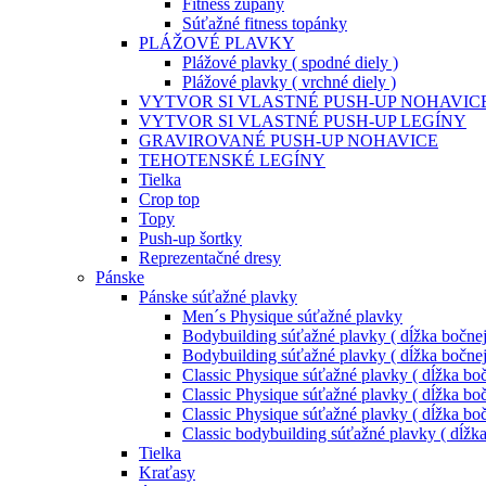
Fitness župany
Súťažné fitness topánky
PLÁŽOVÉ PLAVKY
Plážové plavky ( spodné diely )
Plážové plavky ( vrchné diely )
VYTVOR SI VLASTNÉ PUSH-UP NOHAVIC
VYTVOR SI VLASTNÉ PUSH-UP LEGÍNY
GRAVIROVANÉ PUSH-UP NOHAVICE
TEHOTENSKÉ LEGÍNY
Tielka
Crop top
Topy
Push-up šortky
Reprezentačné dresy
Pánske
Pánske súťažné plavky
Men´s Physique súťažné plavky
Bodybuilding súťažné plavky ( dĺžka bočnej
Bodybuilding súťažné plavky ( dĺžka bočnej
Classic Physique súťažné plavky ( dĺžka boč
Classic Physique súťažné plavky ( dĺžka boč
Classic Physique súťažné plavky ( dĺžka boč
Classic bodybuilding súťažné plavky ( dĺžk
Tielka
Kraťasy