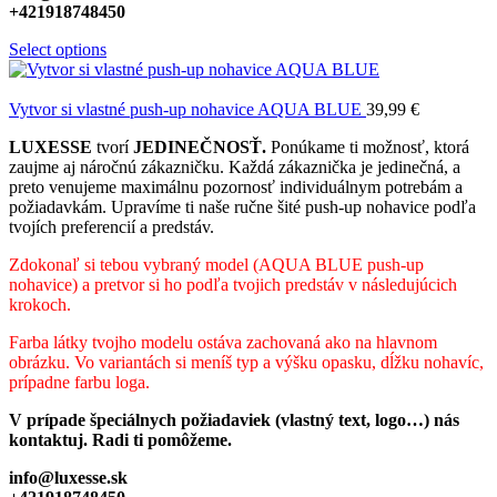
+421918748450
Select options
Vytvor si vlastné push-up nohavice AQUA BLUE
39,99
€
LUXESSE
tvorí
JEDINEČNOSŤ.
Ponúkame ti možnosť, ktorá
zaujme aj náročnú zákazničku. Každá zákaznička je jedinečná, a
preto venujeme maximálnu pozornosť individuálnym potrebám a
požiadavkám. Upravíme ti naše ručne šité push-up nohavice podľa
tvojích preferencií a predstáv.
Zdokonaľ si tebou vybraný model (AQUA BLUE
push-up
nohavice) a pretvor si ho podľa tvojich predstáv v následujúcich
krokoch.
Farba látky tvojho modelu ostáva zachovaná ako na hlavnom
obrázku. Vo variantách si meníš typ a výšku opasku, dĺžku nohavíc,
prípadne farbu loga.
V prípade špeciálnych požiadaviek (vlastný text, logo…) nás
kontaktuj. Radi ti pomôžeme.
info@luxesse.sk