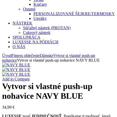
Kraťasy
Ostatné
PERSONALIZOVANÉ ŠEJKRE/TERMOSKY
Uteráky
NÁSTREK
Súťažný nástrek (PROTAN)
Cukrový nástrek
SPOLUPRÁCA
LUXESSE NA PÓDIÁCH
O NÁS
Úvod
Fitness oblečenie
Dámske
Vytvor si vlastné push-up
nohavice
Vytvor si vlastné push-up nohavice NAVY BLUE
Add to Compare
Vytvor si vlastné push-up
nohavice NAVY BLUE
34,99
€
LUXESSE
tvorí
JEDINEČNOSŤ.
Ponúkame ti možnosť, ktorá