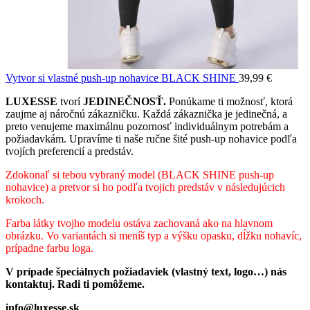
Vytvor si vlastné push-up nohavice BLACK SHINE
39,99
€
LUXESSE
tvorí
JEDINEČNOSŤ.
Ponúkame ti možnosť, ktorá
zaujme aj náročnú zákazničku. Každá zákaznička je jedinečná, a
preto venujeme maximálnu pozornosť individuálnym potrebám a
požiadavkám. Upravíme ti naše ručne šité push-up nohavice podľa
tvojích preferencií a predstáv.
Zdokonaľ si tebou vybraný model (BLACK SHINE push-up
nohavice) a pretvor si ho podľa tvojich predstáv v následujúcich
krokoch.
Farba látky tvojho modelu ostáva zachovaná ako na hlavnom
obrázku. Vo variantách si meníš typ a výšku opasku, dĺžku nohavíc,
prípadne farbu loga.
V prípade špeciálnych požiadaviek (vlastný text, logo…) nás
kontaktuj. Radi ti pomôžeme.
info@luxesse.sk