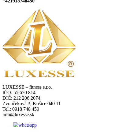
+421918748450
LUXESSE – fitness s.r.o.
IČO: 55 670 814
DIČ: 212 206 2074
Zvončeková 3, Košice 040 11
Tel.: 0918 748 450
info@luxesse.sk