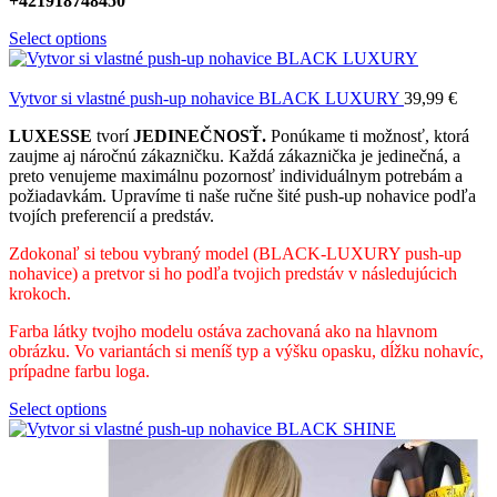
+421918748450
Select options
Vytvor si vlastné push-up nohavice BLACK LUXURY
39,99
€
LUXESSE
tvorí
JEDINEČNOSŤ.
Ponúkame ti možnosť, ktorá
zaujme aj náročnú zákazničku. Každá zákaznička je jedinečná, a
preto venujeme maximálnu pozornosť individuálnym potrebám a
požiadavkám. Upravíme ti naše ručne šité push-up nohavice podľa
tvojích preferencií a predstáv.
Zdokonaľ si tebou vybraný model (BLACK-LUXURY push-up
nohavice) a pretvor si ho podľa tvojich predstáv v následujúcich
krokoch.
Farba látky tvojho modelu ostáva zachovaná ako na hlavnom
obrázku. Vo variantách si meníš typ a výšku opasku, dĺžku nohavíc,
prípadne farbu loga.
Select options