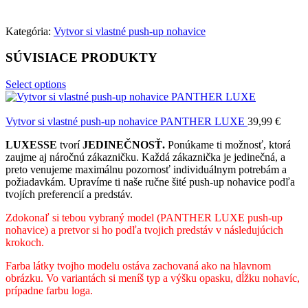
Kategória:
Vytvor si vlastné push-up nohavice
SÚVISIACE PRODUKTY
Select options
Vytvor si vlastné push-up nohavice PANTHER LUXE
39,99
€
LUXESSE
tvorí
JEDINEČNOSŤ.
Ponúkame ti možnosť, ktorá
zaujme aj náročnú zákazničku. Každá zákaznička je jedinečná, a
preto venujeme maximálnu pozornosť individuálnym potrebám a
požiadavkám. Upravíme ti naše ručne šité push-up nohavice podľa
tvojích preferencií a predstáv.
Zdokonaľ si tebou vybraný model (PANTHER LUXE push-up
nohavice) a pretvor si ho podľa tvojich predstáv v následujúcich
krokoch.
Farba látky tvojho modelu ostáva zachovaná ako na hlavnom
obrázku. Vo variantách si meníš typ a výšku opasku, dĺžku nohavíc,
prípadne farbu loga.