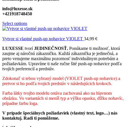
info@luxesse.sk
+421918748450
Select options
Vytvor si vlastné push-up nohavice VIOLET
34,99
€
LUXESSE
tvorí
JEDINEČNOSŤ.
Ponúkame ti možnosť, ktorá
zaujme aj náročnú zákazničku. Každá zákaznička je jedinečná, a
preto venujeme maximálnu pozornosť individuálnym potrebám a
požiadavkám. Upravíme ti naše ručne šité push-up nohavice podľa
tvojích preferencií a predstáv.
Zdokonaľ si tebou vybraný model (VIOLET
push-up nohavice) a
pretvor si ho podľa tvojich predstáv v následujúcich krokoch.
Farba látky tvojho modelu ostáva zachovaná ako na hlavnom
obrázku. Vo variantách si meníš typ a výšku opasku, dĺžku nohavíc,
prípadne farbu loga.
V prípade špeciálnych požiadaviek (vlastný text, logo…) nás
kontaktuj. Radi ti pomôžeme.