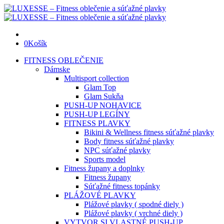
0
Košík
FITNESS OBLEČENIE
Dámske
Multisport collection
Glam Top
Glam Sukňa
PUSH-UP NOHAVICE
PUSH-UP LEGÍNY
FITNESS PLAVKY
Bikini & Wellness fitness súťažné plavky
Body fitness súťažné plavky
NPC súťažné plavky
Sports model
Fitness župany a doplnky
Fitness župany
Súťažné fitness topánky
PLÁŽOVÉ PLAVKY
Plážové plavky ( spodné diely )
Plážové plavky ( vrchné diely )
VYTVOR SI VLASTNÉ PUSH-UP