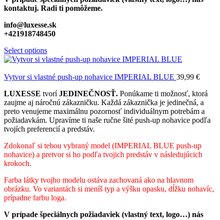
kontaktuj. Radi ti pomôžeme.
info@luxesse.sk
+421918748450
Select options
Vytvor si vlastné push-up nohavice IMPERIAL BLUE
39,99
€
LUXESSE
tvorí
JEDINEČNOSŤ.
Ponúkame ti možnosť, ktorá
zaujme aj náročnú zákazničku. Každá zákaznička je jedinečná, a
preto venujeme maximálnu pozornosť individuálnym potrebám a
požiadavkám. Upravíme ti naše ručne šité push-up nohavice podľa
tvojích preferencií a predstáv.
Zdokonaľ si tebou vybraný model (IMPERIAL BLUE push-up
nohavice) a pretvor si ho podľa tvojich predstáv v následujúcich
krokoch.
Farba látky tvojho modelu ostáva zachovaná ako na hlavnom
obrázku. Vo variantách si meníš typ a výšku opasku, dĺžku nohavíc,
prípadne farbu loga.
V prípade špeciálnych požiadaviek (vlastný text, logo…) nás