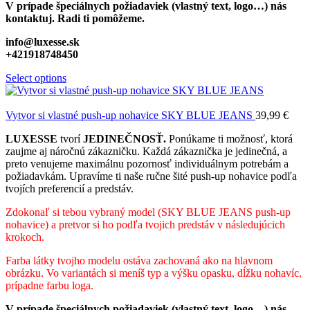
V prípade špeciálnych požiadaviek (vlastný text, logo…) nás
kontaktuj. Radi ti pomôžeme.
info@luxesse.sk
+421918748450
Select options
Vytvor si vlastné push-up nohavice SKY BLUE JEANS
39,99
€
LUXESSE
tvorí
JEDINEČNOSŤ.
Ponúkame ti možnosť, ktorá
zaujme aj náročnú zákazničku. Každá zákaznička je jedinečná, a
preto venujeme maximálnu pozornosť individuálnym potrebám a
požiadavkám. Upravíme ti naše ručne šité push-up nohavice podľa
tvojích preferencií a predstáv.
Zdokonaľ si tebou vybraný model (SKY BLUE JEANS
push-up
nohavice) a pretvor si ho podľa tvojich predstáv v následujúcich
krokoch.
Farba látky tvojho modelu ostáva zachovaná ako na hlavnom
obrázku. Vo variantách si meníš typ a výšku opasku, dĺžku nohavíc,
prípadne farbu loga.
V prípade špeciálnych požiadaviek (vlastný text, logo…) nás