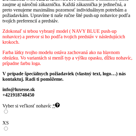
zaujme aj náročnú zákazničku. Každá zákaznička je jedinečná, a
preto venujeme maximálnu pozornosť individuálnym potrebám a
požiadavkám. Upravíme ti naše ručne šité push-up nohavice podľa
tvojích preferencií a predstáv.
Zdokonaľ si tebou vybraný model ( NAVY BLUE push-up
nohavice) a pretvor si ho podľa tvojich predstáv v následujúcich
krokoch.
Farba látky tvojho modelu ostáva zachovaná ako na hlavnom
obrázku. Vo variantách si meníš typ a výšku opasku, dĺžku nohavíc,
prípadne farbu loga.
V prípade špeciálnych požiadaviek (vlastný text, logo…) nás
kontaktuj. Radi ti pomôžeme.
info@luxesse.sk
+421918748450
Vyber si veľkosť nohavíc
*
XS