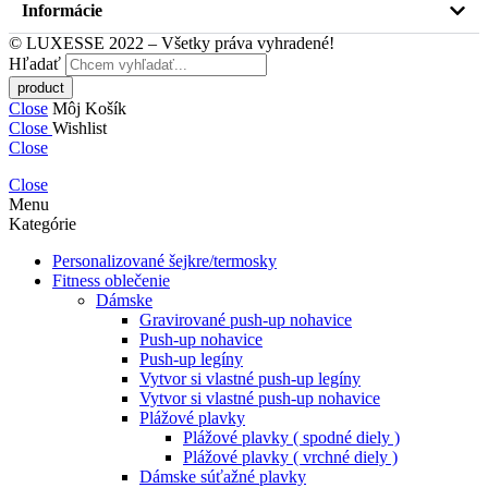
Informácie
© LUXESSE 2022 – Všetky práva vyhradené!
Hľadať
Close
Môj Košík
Close
Wishlist
Close
Close
Menu
Kategórie
Personalizované šejkre/termosky
Fitness oblečenie
Dámske
Gravirované push-up nohavice
Push-up nohavice
Push-up legíny
Vytvor si vlastné push-up legíny
Vytvor si vlastné push-up nohavice
Plážové plavky
Plážové plavky ( spodné diely )
Plážové plavky ( vrchné diely )
Dámske súťažné plavky