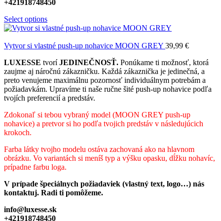
+421918748450
Select options
Vytvor si vlastné push-up nohavice MOON GREY
39,99
€
LUXESSE
tvorí
JEDINEČNOSŤ.
Ponúkame ti možnosť, ktorá
zaujme aj náročnú zákazničku. Každá zákaznička je jedinečná, a
preto venujeme maximálnu pozornosť individuálnym potrebám a
požiadavkám. Upravíme ti naše ručne šité push-up nohavice podľa
tvojích preferencií a predstáv.
Zdokonaľ si tebou vybraný model (MOON GREY
push-up
nohavice) a pretvor si ho podľa tvojich predstáv v následujúcich
krokoch.
Farba látky tvojho modelu ostáva zachovaná ako na hlavnom
obrázku. Vo variantách si meníš typ a výšku opasku, dĺžku nohavíc,
prípadne farbu loga.
V prípade špeciálnych požiadaviek (vlastný text, logo…) nás
kontaktuj. Radi ti pomôžeme.
info@luxesse.sk
+421918748450