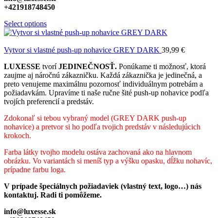
+421918748450
Select options
Vytvor si vlastné push-up nohavice GREY DARK
39,99
€
LUXESSE
tvorí
JEDINEČNOSŤ.
Ponúkame ti možnosť, ktorá
zaujme aj náročnú zákazničku. Každá zákaznička je jedinečná, a
preto venujeme maximálnu pozornosť individuálnym potrebám a
požiadavkám. Upravíme ti naše ručne šité push-up nohavice podľa
tvojích preferencií a predstáv.
Zdokonaľ si tebou vybraný model (GREY DARK
push-up
nohavice) a pretvor si ho podľa tvojich predstáv v následujúcich
krokoch.
Farba látky tvojho modelu ostáva zachovaná ako na hlavnom
obrázku. Vo variantách si meníš typ a výšku opasku, dĺžku nohavíc,
prípadne farbu loga.
V prípade špeciálnych požiadaviek (vlastný text, logo…) nás
kontaktuj. Radi ti pomôžeme.
info@luxesse.sk