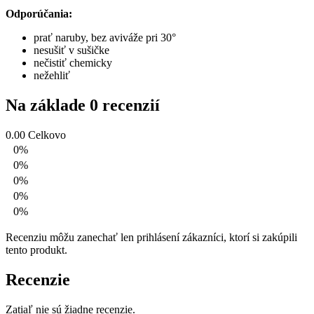
Odporúčania:
prať naruby, bez aviváže pri 30°
nesušiť v sušičke
nečistiť chemicky
nežehliť
Na základe 0 recenzií
0.00
Celkovo
0%
0%
0%
0%
0%
Recenziu môžu zanechať len prihlásení zákazníci, ktorí si zakúpili
tento produkt.
Recenzie
Zatiaľ nie sú žiadne recenzie.