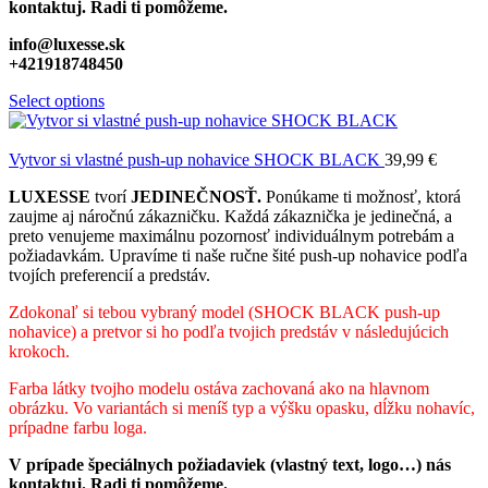
kontaktuj. Radi ti pomôžeme.
info@luxesse.sk
+421918748450
Select options
Vytvor si vlastné push-up nohavice SHOCK BLACK
39,99
€
LUXESSE
tvorí
JEDINEČNOSŤ.
Ponúkame ti možnosť, ktorá
zaujme aj náročnú zákazničku. Každá zákaznička je jedinečná, a
preto venujeme maximálnu pozornosť individuálnym potrebám a
požiadavkám. Upravíme ti naše ručne šité push-up nohavice podľa
tvojích preferencií a predstáv.
Zdokonaľ si tebou vybraný model (SHOCK BLACK
push-up
nohavice) a pretvor si ho podľa tvojich predstáv v následujúcich
krokoch.
Farba látky tvojho modelu ostáva zachovaná ako na hlavnom
obrázku. Vo variantách si meníš typ a výšku opasku, dĺžku nohavíc,
prípadne farbu loga.
V prípade špeciálnych požiadaviek (vlastný text, logo…) nás
kontaktuj. Radi ti pomôžeme.