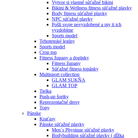
Vytvor si vlastné súťažné bikini
Bikini & Wellness fitness súťažné plavky
Body fitness súťažné plavky
NPC súťažné plavky
Pošli svoje nevyzdobené a my ti ich
vyzdobíme
Sports model
Tehotenské legíny
Sports model
Crop top
Fitness župany a doplnky
Fitness župany
Súťažné fitness topánky
Multisport collection
GLAM SUKŇA
GLAM TOP
Tielka
Push-up šortky
Reprezentačné dresy
Topy
Pánske
Kraťasy
Pánske súťažné plavky
Men´s Physique súťažné plavky
Bodybuilding súťažné plavky ( dĺžka