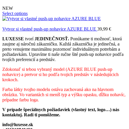
NEW
Select options
Vytvor si vlastné push-up nohavice AZURE BLUE
39,99
€
LUXESSE
tvorí
JEDINEČNOSŤ.
Ponúkame ti možnosť, ktorá
zaujme aj náročnú zákazničku. Každá zákaznička je jedinečná, a
preto venujeme maximálnu pozornosť individuálnym potrebám a
požiadavkám. Upravíme ti naše ručne šité push-up nohavice podľa
tvojích preferencií a predstáv.
Zdokonaľ si tebou vybraný model (AZURE BLUE
push-up
nohavice) a pretvor si ho podľa tvojich predstáv v následujúcich
krokoch.
Farba látky tvojho modelu ostáva zachovaná ako na hlavnom
obrázku. Vo variantách si meníš typ a výšku opasku, dĺžku nohavíc,
prípadne farbu loga.
V prípade špeciálnych požiadaviek (vlastný text, logo…) nás
kontaktuj. Radi ti pomôžeme.
info@luxesse.sk