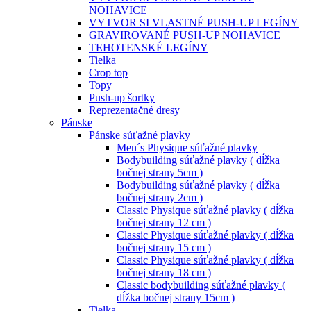
NOHAVICE
VYTVOR SI VLASTNÉ PUSH-UP LEGÍNY
GRAVIROVANÉ PUSH-UP NOHAVICE
TEHOTENSKÉ LEGÍNY
Tielka
Crop top
Topy
Push-up šortky
Reprezentačné dresy
Pánske
Pánske súťažné plavky
Men´s Physique súťažné plavky
Bodybuilding súťažné plavky ( dĺžka
bočnej strany 5cm )
Bodybuilding súťažné plavky ( dĺžka
bočnej strany 2cm )
Classic Physique súťažné plavky ( dĺžka
bočnej strany 12 cm )
Classic Physique súťažné plavky ( dĺžka
bočnej strany 15 cm )
Classic Physique súťažné plavky ( dĺžka
bočnej strany 18 cm )
Classic bodybuilding súťažné plavky (
dĺžka bočnej strany 15cm )
Tielka