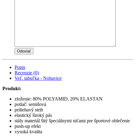
Popis
Recenzie (0)
Veľ. tabuľka - Nohavice
Produkt:
zloženie: 80% POLYAMID, 20% ELASTAN
potlač: semišová
priliehavý strih
elastický široký pás
stály materiál šitý špeciálnymi niťami pre športové oblečenie
push-up efekt
vysoká kvalita