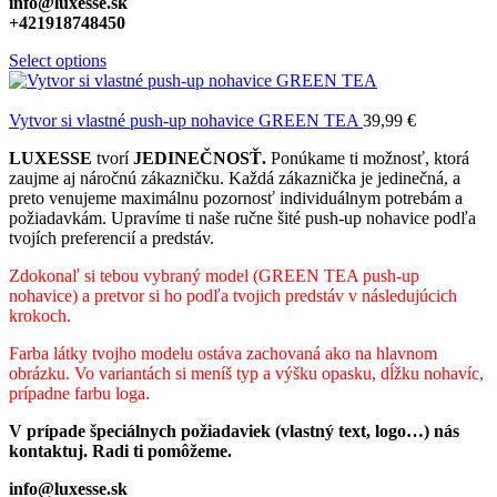
info@luxesse.sk
+421918748450
Select options
Vytvor si vlastné push-up nohavice GREEN TEA
39,99
€
LUXESSE
tvorí
JEDINEČNOSŤ.
Ponúkame ti možnosť, ktorá
zaujme aj náročnú zákazničku. Každá zákaznička je jedinečná, a
preto venujeme maximálnu pozornosť individuálnym potrebám a
požiadavkám. Upravíme ti naše ručne šité push-up nohavice podľa
tvojích preferencií a predstáv.
Zdokonaľ si tebou vybraný model (GREEN TEA push-up
nohavice) a pretvor si ho podľa tvojich predstáv v následujúcich
krokoch.
Farba látky tvojho modelu ostáva zachovaná ako na hlavnom
obrázku. Vo variantách si meníš typ a výšku opasku, dĺžku nohavíc,
prípadne farbu loga.
V prípade špeciálnych požiadaviek (vlastný text, logo…) nás
kontaktuj. Radi ti pomôžeme.
info@luxesse.sk