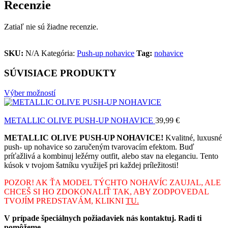
Recenzie
Zatiaľ nie sú žiadne recenzie.
SKU:
N/A
Kategória:
Push-up nohavice
Tag:
nohavice
SÚVISIACE PRODUKTY
Výber možností
METALLIC OLIVE PUSH-UP NOHAVICE
39,99
€
METALLIC OLIVE PUSH-UP NOHAVICE!
Kvalitné, luxusné
push- up nohavice so zaručeným tvarovacím efektom. Buď
príťažlivá a kombinuj ležérny outfit, alebo stav na eleganciu. Tento
kúsok v tvojom šatníku využiješ pri každej príležitosti!
POZOR! AK ŤA MODEL TÝCHTO NOHAVÍC ZAUJAL, ALE
CHCEŠ SI HO ZDOKONALIŤ TAK, ABY ZODPOVEDAL
TVOJÍM PREDSTAVÁM, KLIKNI
TU.
V prípade špeciálnych požiadaviek nás kontaktuj. Radi ti
pomôžeme.