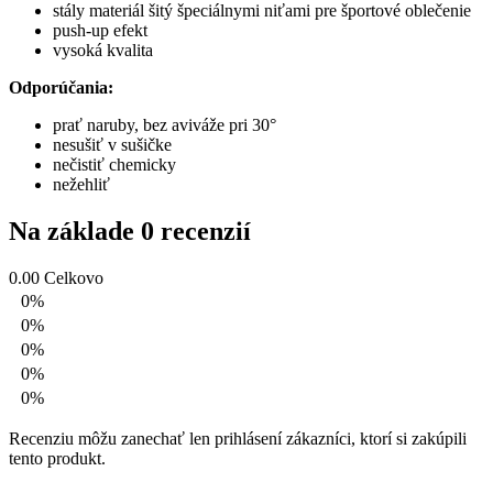
stály materiál šitý špeciálnymi niťami pre športové oblečenie
push-up efekt
vysoká kvalita
Odporúčania:
prať naruby, bez aviváže pri 30°
nesušiť v sušičke
nečistiť chemicky
nežehliť
Na základe 0 recenzií
0.00
Celkovo
0%
0%
0%
0%
0%
Recenziu môžu zanechať len prihlásení zákazníci, ktorí si zakúpili
tento produkt.