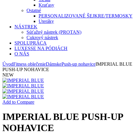
Kraťasy
Ostatné
PERSONALIZOVANÉ ŠEJKRE/TERMOSKY
Uteráky
NÁSTREK
Súťažný nástrek (PROTAN)
Cukrový nástrek
SPOLUPRÁCA
LUXESSE NA PÓDIÁCH
O NÁS
Úvod
Fitness oblečenie
Dámske
Push-up nohavice
IMPERIAL BLUE
PUSH-UP NOHAVICE
NEW
Add to Compare
IMPERIAL BLUE PUSH-UP
NOHAVICE