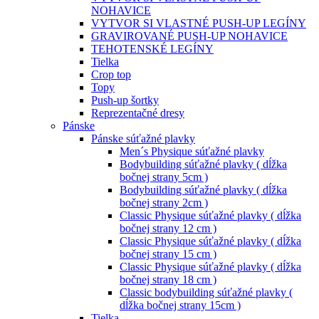
NOHAVICE
VYTVOR SI VLASTNÉ PUSH-UP LEGÍNY
GRAVIROVANÉ PUSH-UP NOHAVICE
TEHOTENSKÉ LEGÍNY
Tielka
Crop top
Topy
Push-up šortky
Reprezentačné dresy
Pánske
Pánske súťažné plavky
Men´s Physique súťažné plavky
Bodybuilding súťažné plavky ( dĺžka
bočnej strany 5cm )
Bodybuilding súťažné plavky ( dĺžka
bočnej strany 2cm )
Classic Physique súťažné plavky ( dĺžka
bočnej strany 12 cm )
Classic Physique súťažné plavky ( dĺžka
bočnej strany 15 cm )
Classic Physique súťažné plavky ( dĺžka
bočnej strany 18 cm )
Classic bodybuilding súťažné plavky (
dĺžka bočnej strany 15cm )
Tielka