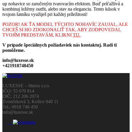
up nohavice so zaručeným tvarovacím efektom. Buď príťažlivá a
kombinuj ležérny outfit, alebo stav na eleganciu. Tento kúsok v
tvojom šatníku využiješ pri každej príležitosti!
POZOR! AK ŤA MODEL TÝCHTO NOHAVÍC ZAUJAL, ALE
CHCEŠ SI HO ZDOKONALIŤ TAK, ABY ZODPOVEDAL
TVOJÍM PREDSTAVÁM, KLIKNI
TU.
V prípade špeciálnych požiadaviek nás kontaktuj. Radi ti
pomôžeme.
info@luxesse.sk
+421918748450
LUXESSE – fitness s.r.o.
IČO: 55 670 814
DIČ: 212 206 2074
Zvončeková 3, Košice 040 11
Tel.: 0918 748 450
info@luxesse.sk