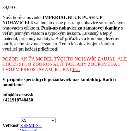
39,99
€
Naša horúca novinka
IMPERIAL BLUE PUSH-UP
NOHAVICE!
Kvalitné, luxusné push- up nohavice so zaručeným
tvarovacím efektom.
P
ush-up nohavice zo zamatovej tkaniny
s
veľmi jemným vlasom a typickým leskom. Luxusný a teplý
materiál, príjemný na dotyk. Buď príťažlivá a kombinuj ležérny
outfit, alebo stav na eleganciu. Tento kúsok v tvojom šatníku
využiješ pri každej príležitosti!
POZOR! AK ŤA MODEL TÝCHTO NOHAVÍC ZAUJAL, ALE
CHCEŠ SI HO ZDOKONALIŤ TAK, ABY ZODPOVEDAL
TVOJÍM PREDSTAVÁM, KLIKNI
TU.
V prípade špeciálnych požiadaviek nás kontaktuj. Radi ti
pomôžeme.
info@luxesse.sk
+421918748450
Veľkosť
XS
S
M
L
XL
Vymazať