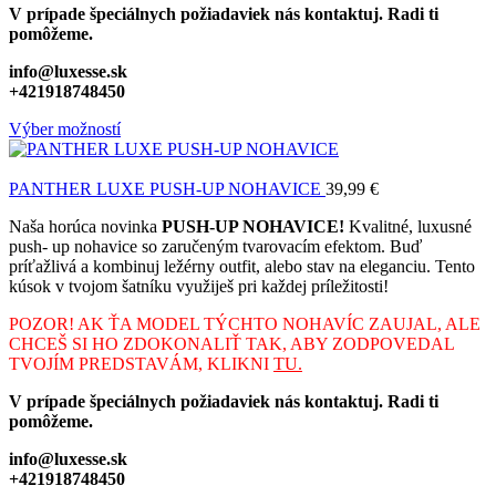
V prípade špeciálnych požiadaviek nás kontaktuj. Radi ti
pomôžeme.
info@luxesse.sk
+421918748450
Výber možností
PANTHER LUXE PUSH-UP NOHAVICE
39,99
€
Naša horúca novinka
PUSH-UP NOHAVICE!
Kvalitné, luxusné
push- up nohavice so zaručeným tvarovacím efektom. Buď
príťažlivá a kombinuj ležérny outfit, alebo stav na eleganciu. Tento
kúsok v tvojom šatníku využiješ pri každej príležitosti!
POZOR! AK ŤA MODEL TÝCHTO NOHAVÍC ZAUJAL, ALE
CHCEŠ SI HO ZDOKONALIŤ TAK, ABY ZODPOVEDAL
TVOJÍM PREDSTAVÁM, KLIKNI
TU.
V prípade špeciálnych požiadaviek nás kontaktuj. Radi ti
pomôžeme.
info@luxesse.sk
+421918748450