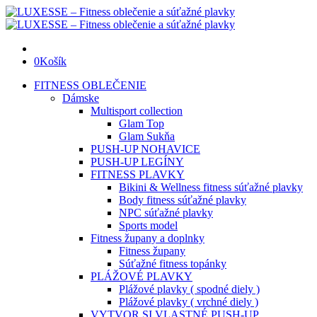
0
Košík
FITNESS OBLEČENIE
Dámske
Multisport collection
Glam Top
Glam Sukňa
PUSH-UP NOHAVICE
PUSH-UP LEGÍNY
FITNESS PLAVKY
Bikini & Wellness fitness súťažné plavky
Body fitness súťažné plavky
NPC súťažné plavky
Sports model
Fitness župany a doplnky
Fitness župany
Súťažné fitness topánky
PLÁŽOVÉ PLAVKY
Plážové plavky ( spodné diely )
Plážové plavky ( vrchné diely )
VYTVOR SI VLASTNÉ PUSH-UP