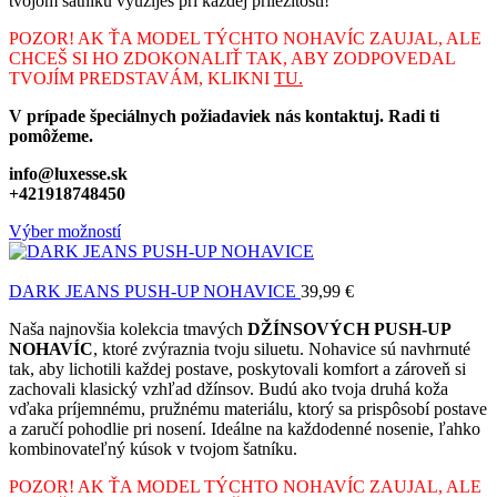
tvojom šatníku využiješ pri každej príležitosti!
POZOR! AK ŤA MODEL TÝCHTO NOHAVÍC ZAUJAL, ALE
CHCEŠ SI HO ZDOKONALIŤ TAK, ABY ZODPOVEDAL
TVOJÍM PREDSTAVÁM, KLIKNI
TU.
V prípade špeciálnych požiadaviek nás kontaktuj. Radi ti
pomôžeme.
info@luxesse.sk
+421918748450
Výber možností
DARK JEANS PUSH-UP NOHAVICE
39,99
€
Naša najnovšia kolekcia tmavých
DŽÍNSOVÝCH PUSH-UP
NOHAVÍC
, ktoré zvýraznia tvoju siluetu. Nohavice sú navhrnuté
tak, aby lichotili každej postave, poskytovali komfort a zároveň si
zachovali klasický vzhľad džínsov. Budú ako tvoja druhá koža
vďaka príjemnému, pružnému materiálu, ktorý sa prispôsobí postave
a zaručí pohodlie pri nosení. Ideálne na každodenné nosenie, ľahko
kombinovateľný kúsok v tvojom šatníku.
POZOR! AK ŤA MODEL TÝCHTO NOHAVÍC ZAUJAL, ALE