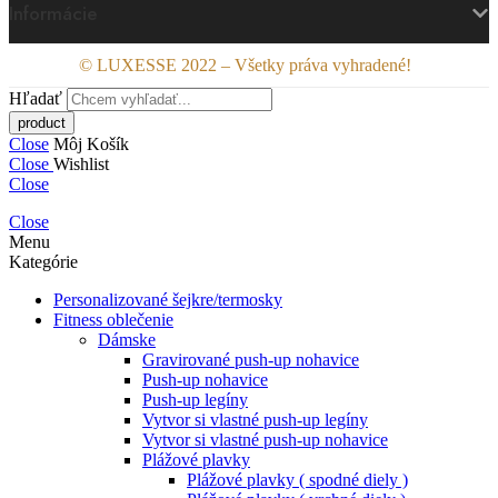
Informácie
© LUXESSE 2022 – Všetky práva vyhradené!
Hľadať
Close
Môj Košík
Close
Wishlist
Close
Close
Menu
Kategórie
Personalizované šejkre/termosky
Fitness oblečenie
Dámske
Gravirované push-up nohavice
Push-up nohavice
Push-up legíny
Vytvor si vlastné push-up legíny
Vytvor si vlastné push-up nohavice
Plážové plavky
Plážové plavky ( spodné diely )