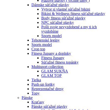
Plážové plavky ( vrchné diely )
Dámske súťažné plavky
Vytvor si vlastné súťažné bikini
Bikini & Wellness fitness súťažné plavky
Body fitness súťažné plavky
NPC súťažné plavky
Pošli svoje nevyzdobené a my ti ich
vyzdobíme
Sports model
Tehotenské legíny
Sports model
Crop top
Fitness župany a doplnky
Fitness župany
Súťažné fitness topánky
Multisport collection
GLAM SUKŇA
GLAM TOP
Tielka
Push-up šortky
Reprezentačné dresy
Topy
Pánske
Kraťasy
Pánske súťažné plavky