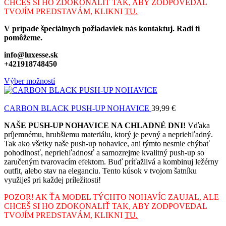
CHCEŠ SI HO ZDOKONALIŤ TAK, ABY ZODPOVEDAL
TVOJÍM PREDSTAVÁM, KLIKNI
TU.
V prípade špeciálnych požiadaviek nás kontaktuj. Radi ti
pomôžeme.
info@luxesse.sk
+421918748450
Výber možností
CARBON BLACK PUSH-UP NOHAVICE
39,99
€
NAŠE PUSH-UP NOHAVICE NA CHLADNÉ DNI!
Vďaka
príjemnému, hrubšiemu materiálu, ktorý je pevný a nepriehľadný.
Tak ako všetky naše push-up nohavice, ani týmto nesmie chýbať
pohodlnosť, nepriehľadnosť a samozrejme kvalitný push-up so
zaručeným tvarovacím efektom. Buď príťažlivá a kombinuj ležérny
outfit, alebo stav na eleganciu. Tento kúsok v tvojom šatníku
využiješ pri každej príležitosti!
POZOR! AK ŤA MODEL TÝCHTO NOHAVÍC ZAUJAL, ALE
CHCEŠ SI HO ZDOKONALIŤ TAK, ABY ZODPOVEDAL
TVOJÍM PREDSTAVÁM, KLIKNI
TU.