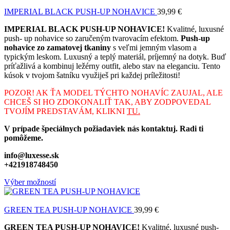
IMPERIAL BLACK PUSH-UP NOHAVICE
39,99
€
IMPERIAL BLACK PUSH-UP NOHAVICE!
Kvalitné, luxusné
push- up nohavice so zaručeným tvarovacím efektom.
Push-up
nohavice zo zamatovej tkaniny
s veľmi jemným vlasom a
typickým leskom. Luxusný a teplý materiál, príjemný na dotyk. Buď
príťažlivá a kombinuj ležérny outfit, alebo stav na eleganciu. Tento
kúsok v tvojom šatníku využiješ pri každej príležitosti!
POZOR! AK ŤA MODEL TÝCHTO NOHAVÍC ZAUJAL, ALE
CHCEŠ SI HO ZDOKONALIŤ TAK, ABY ZODPOVEDAL
TVOJÍM PREDSTAVÁM, KLIKNI
TU.
V prípade špeciálnych požiadaviek nás kontaktuj. Radi ti
pomôžeme.
info@luxesse.sk
+421918748450
Výber možností
GREEN TEA PUSH-UP NOHAVICE
39,99
€
GREEN TEA PUSH-UP NOHAVICE!
Kvalitné, luxusné push-