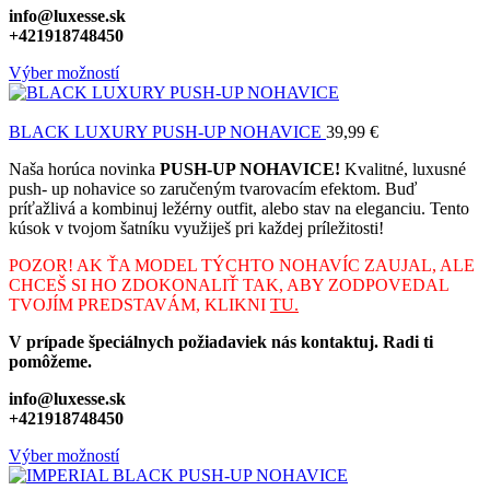
info@luxesse.sk
+421918748450
Výber možností
BLACK LUXURY PUSH-UP NOHAVICE
39,99
€
Naša horúca novinka
PUSH-UP NOHAVICE!
Kvalitné, luxusné
push- up nohavice so zaručeným tvarovacím efektom. Buď
príťažlivá a kombinuj ležérny outfit, alebo stav na eleganciu. Tento
kúsok v tvojom šatníku využiješ pri každej príležitosti!
POZOR! AK ŤA MODEL TÝCHTO NOHAVÍC ZAUJAL, ALE
CHCEŠ SI HO ZDOKONALIŤ TAK, ABY ZODPOVEDAL
TVOJÍM PREDSTAVÁM, KLIKNI
TU.
V prípade špeciálnych požiadaviek nás kontaktuj. Radi ti
pomôžeme.
info@luxesse.sk
+421918748450
Výber možností