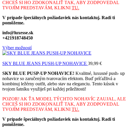
CHCEŠ SI HO ZDOKONALIŤ TAK, ABY ZODPOVEDAL
TVOJÍM PREDSTAVÁM, KLIKNI
TU.
V prípade špeciálnych požiadaviek nás kontaktuj. Radi ti
pomôžeme.
info@luxesse.sk
+421918748450
Výber možností
SKY BLUE JEANS PUSH-UP NOHAVICE
39,99
€
SKY BLUE PUSP-UP NOHAVICE!
Kvalitné, luxusné push- up
nohavice so zaručeným tvarovacím efektom. Buď príťažlivá a
kombinuj ležérny outfit, alebo stav na eleganciu. Tento kúsok v
tvojom šatníku využiješ pri každej príležitosti!
POZOR! AK ŤA MODEL TÝCHTO NOHAVÍC ZAUJAL, ALE
CHCEŠ SI HO ZDOKONALIŤ TAK, ABY ZODPOVEDAL
TVOJÍM PREDSTAVÁM, KLIKNI
TU.
V prípade špeciálnych požiadaviek nás kontaktuj. Radi ti
pomôžeme.