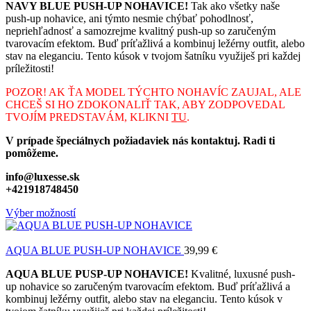
NAVY BLUE PUSH-UP NOHAVICE!
Tak ako všetky naše
push-up nohavice, ani týmto nesmie chýbať pohodlnosť,
nepriehľadnosť a samozrejme kvalitný push-up so zaručeným
tvarovacím efektom. Buď príťažlivá a kombinuj ležérny outfit, alebo
stav na eleganciu. Tento kúsok v tvojom šatníku využiješ pri každej
príležitosti!
POZOR! AK ŤA MODEL TÝCHTO NOHAVÍC ZAUJAL, ALE
CHCEŠ SI HO ZDOKONALIŤ TAK, ABY ZODPOVEDAL
TVOJÍM PREDSTAVÁM, KLIKNI
TU
.
V prípade špeciálnych požiadaviek nás kontaktuj. Radi ti
pomôžeme.
info@luxesse.sk
+421918748450
Výber možností
AQUA BLUE PUSH-UP NOHAVICE
39,99
€
AQUA BLUE PUSP-UP NOHAVICE!
Kvalitné, luxusné push-
up nohavice so zaručeným tvarovacím efektom. Buď príťažlivá a
kombinuj ležérny outfit, alebo stav na eleganciu. Tento kúsok v