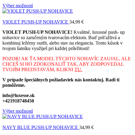
Výber možností
VIOLET PUSH-UP NOHAVICE
34,99
€
VIOLET PUSH-UP NOHAVICE!
Kvalitné, luxusné push- up
nohavice so zaručeným tvarovacím efektom. Buď príťažlivá a
kombinuj ležérny outfit, alebo stav na eleganciu. Tento kúsok v
tvojom šatníku využiješ pri každej príležitosti!
POZOR! AK ŤA MODEL TÝCHTO NOHAVÍC ZAUJAL, ALE
CHCEŠ SI HO ZDOKONALIŤ TAK, ABY ZODPOVEDAL
TVOJÍM PREDSTAVÁM, KLIKNI
TU.
V prípade špeciálnych požiadaviek nás kontaktuj. Radi ti
pomôžeme.
info@luxesse.sk
+421918748450
Výber možností
NAVY BLUE PUSH-UP NOHAVICE
34,99
€