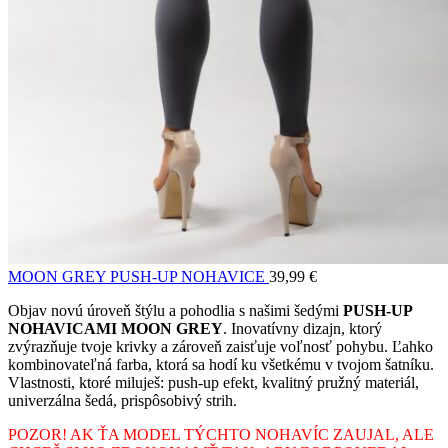
MOON GREY PUSH-UP NOHAVICE
39,99
€
Objav novú úroveň štýlu a pohodlia s našimi šedými
PUSH-UP
NOHAVICAMI MOON GREY
. Inovatívny dizajn, ktorý
zvýrazňuje tvoje krivky a zároveň zaisťuje voľnosť pohybu. Ľahko
kombinovateľná farba, ktorá sa hodí ku všetkému v tvojom šatníku.
Vlastnosti, ktoré miluješ: push-up efekt, kvalitný pružný materiál,
univerzálna šedá, prispôsobivý strih.
POZOR! AK ŤA MODEL TÝCHTO NOHAVÍC ZAUJAL, ALE