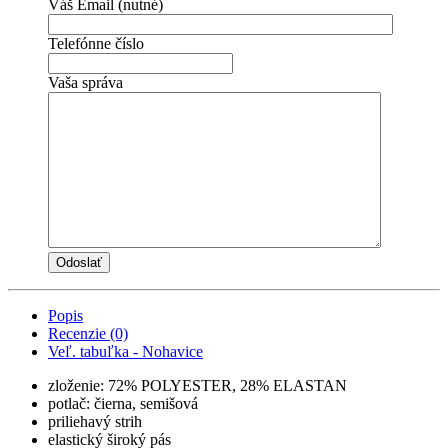
Váš Email (nutné)
Telefónne číslo
Vaša správa
Popis
Recenzie (0)
Veľ. tabuľka - Nohavice
zloženie: 72% POLYESTER, 28% ELASTAN
potlač: čierna, semišová
priliehavý strih
elastický široký pás