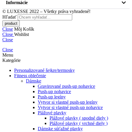
Informácie
© LUXESSE 2022 – Všetky práva vyhradené!
Hľadať
Close
Môj Košík
Close
Wishlist
Close
Close
Menu
Kategórie
Personalizované šejkre/termosky
Fitness oblečenie
Dámske
Gravirované push-up nohavice
Push-up nohavice
Push-up legíny
Vytvor si vlastné push-up legíny
Vytvor si vlastné push-up nohavice
Plážové plavky
Plážové plavky ( spodné diely )
Plážové plavky ( vrchné diely )
Dámske súťažné plavky