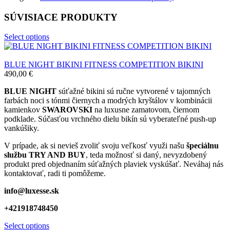
SÚVISIACE PRODUKTY
Select options
BLUE NIGHT BIKINI FITNESS COMPETITION BIKINI
490,00
€
BLUE NIGHT
súťažné bikini sú ručne vytvorené v tajomných
farbách noci s tónmi čiernych a modrých kryštálov v kombinácii
kamienkov
SWAROVSKI
na luxusne zamatovom, čiernom
podklade. Súčasťou vrchného dielu bikín sú vyberateľné push-up
vankúšiky.
V prípade, ak si nevieš zvoliť svoju veľkosť využi našu
špeciálnu
službu TRY AND BUY
, teda možnosť si daný, nevyzdobený
produkt pred objednaním súťažných plaviek vyskúšať. Neváhaj nás
kontaktovať, radi ti pomôžeme.
info@luxesse.sk
+421918748450
Select options