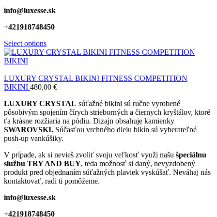
info@luxesse.sk
+421918748450
Select options
LUXURY CRYSTAL BIKINI FITNESS COMPETITION
BIKINI
480,00
€
LUXURY CRYSTAL
súťažné bikini sú ručne vyrobené
pôsobivým spojením čírych strieborných a čiernych kryštálov, ktoré
ťa krásne rozžiaria na pódiu. Dizajn obsahuje kamienky
SWAROVSKI.
Súčasťou vrchného dielu bikín sú vyberateľné
push-up vankúšiky.
V prípade, ak si nevieš zvoliť svoju veľkosť využi našu
špeciálnu
službu TRY AND BUY
, teda možnosť si daný, nevyzdobený
produkt pred objednaním súťažných plaviek vyskúšať. Neváhaj nás
kontaktovať, radi ti pomôžeme.
info@luxesse.sk
+421918748450