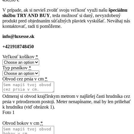
V prípade, ak si nevieš zvoliť svoju veľkosť využi našu
špeciálnu
službu TRY AND BUY
, teda možnosť si daný, nevyzdobený
produkt pred objednaním súťažných plaviek vyskúšať. Neváhaj nás
kontaktovať, radi ti pomôžeme.
info@luxesse.sk
+421918748450
Veľkosť košíkov
*
Typ prsníkov
*
Obvod cez prsia v cm
*
Odmeraj si obvod krajčírskym metrom v najširšej časti hrudníka cez
prsia v prirodzenom postoji. Meter nenapíname, mal by len priliehať
k hrudníku (viď obrázok 1).
Foto 1
Obvod bokov v cm
*