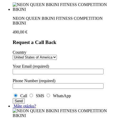
NEON QUEEN BIKINI FITNESS COMPETITION
BIKINI
490,00
€
Request a Call Back
Country
Your Email (required)
Phone Number (required)
Call
SMS
WhatsApp
Máte otázku?