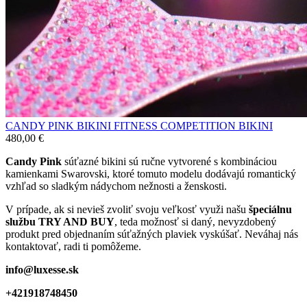
CANDY PINK BIKINI FITNESS COMPETITION BIKINI
480,00
€
Candy Pink
súťazné bikini sú ručne vytvorené s kombináciou
kamienkami Swarovski, ktoré tomuto modelu dodávajú romantický
vzhľad so sladkým nádychom nežnosti a ženskosti.
V prípade, ak si nevieš zvoliť svoju veľkosť využi našu
špeciálnu
službu TRY AND BUY
, teda možnosť si daný, nevyzdobený
produkt pred objednaním súťažných plaviek vyskúšať. Neváhaj nás
kontaktovať, radi ti pomôžeme.
info@luxesse.sk
+421918748450