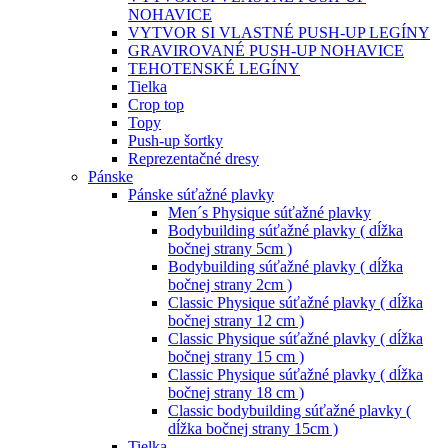
NOHAVICE
VYTVOR SI VLASTNÉ PUSH-UP LEGÍNY
GRAVIROVANÉ PUSH-UP NOHAVICE
TEHOTENSKÉ LEGÍNY
Tielka
Crop top
Topy
Push-up šortky
Reprezentačné dresy
Pánske
Pánske súťažné plavky
Men´s Physique súťažné plavky
Bodybuilding súťažné plavky ( dĺžka
bočnej strany 5cm )
Bodybuilding súťažné plavky ( dĺžka
bočnej strany 2cm )
Classic Physique súťažné plavky ( dĺžka
bočnej strany 12 cm )
Classic Physique súťažné plavky ( dĺžka
bočnej strany 15 cm )
Classic Physique súťažné plavky ( dĺžka
bočnej strany 18 cm )
Classic bodybuilding súťažné plavky (
dĺžka bočnej strany 15cm )
Tielka