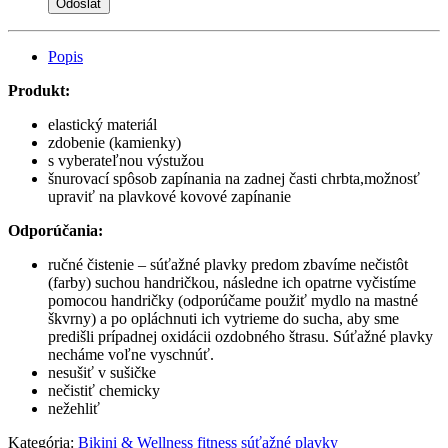
Popis
Produkt:
elastický materiál
zdobenie (kamienky)
s vyberateľnou výstužou
šnurovací spôsob zapínania na zadnej časti chrbta,možnosť
upraviť na plavkové kovové zapínanie
Odporúčania:
ručné čistenie – súťažné plavky predom zbavíme nečistôt
(farby) suchou handričkou, následne ich opatrne vyčistíme
pomocou handričky (odporúčame použiť mydlo na mastné
škvrny) a po opláchnuti ich vytrieme do sucha, aby sme
predišli prípadnej oxidácii ozdobného štrasu. Súťažné plavky
necháme voľne vyschnúť.
nesušiť v sušičke
nečistiť chemicky
nežehliť
Kategória:
Bikini & Wellness fitness súťažné plavky