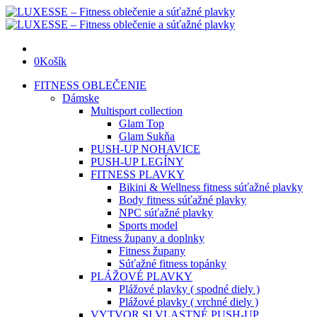
0
Košík
FITNESS OBLEČENIE
Dámske
Multisport collection
Glam Top
Glam Sukňa
PUSH-UP NOHAVICE
PUSH-UP LEGÍNY
FITNESS PLAVKY
Bikini & Wellness fitness súťažné plavky
Body fitness súťažné plavky
NPC súťažné plavky
Sports model
Fitness župany a doplnky
Fitness župany
Súťažné fitness topánky
PLÁŽOVÉ PLAVKY
Plážové plavky ( spodné diely )
Plážové plavky ( vrchné diely )
VYTVOR SI VLASTNÉ PUSH-UP