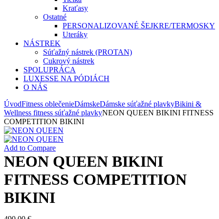
Kraťasy
Ostatné
PERSONALIZOVANÉ ŠEJKRE/TERMOSKY
Uteráky
NÁSTREK
Súťažný nástrek (PROTAN)
Cukrový nástrek
SPOLUPRÁCA
LUXESSE NA PÓDIÁCH
O NÁS
Úvod
Fitness oblečenie
Dámske
Dámske súťažné plavky
Bikini &
Wellness fitness súťažné plavky
NEON QUEEN BIKINI FITNESS
COMPETITION BIKINI
Add to Compare
NEON QUEEN BIKINI
FITNESS COMPETITION
BIKINI
490,00
€