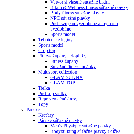
Vytvor si vlastné súťažné bikini
Bikini & Wellness fitness súťažné plavky
Body fitness súťažné plavky
NPC súťažné plavky
Pošli svoje nevyzdobené a my ti ich
vyzdobíme
Sports model
Tehotenské legíny
Sports model
Crop top
Fitness župany a doplnky
Fitness župany
Súťažné fitness topánky
Multisport collection
GLAM SUKŇA
GLAM TOP
Tielka
Push-up šortky
Reprezentačné dresy
Topy
Pánske
Kraťasy
Pánske súťažné plavky
Men´s Physique súťažné plavky
Bodybuilding súťažné plavky ( dĺžka