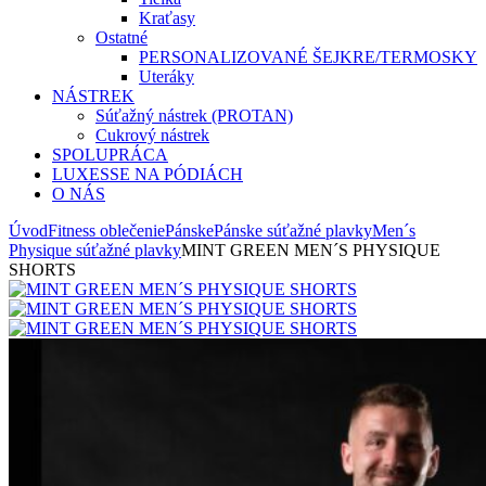
Kraťasy
Ostatné
PERSONALIZOVANÉ ŠEJKRE/TERMOSKY
Uteráky
NÁSTREK
Súťažný nástrek (PROTAN)
Cukrový nástrek
SPOLUPRÁCA
LUXESSE NA PÓDIÁCH
O NÁS
Úvod
Fitness oblečenie
Pánske
Pánske súťažné plavky
Men´s
Physique súťažné plavky
MINT GREEN MEN´S PHYSIQUE
SHORTS