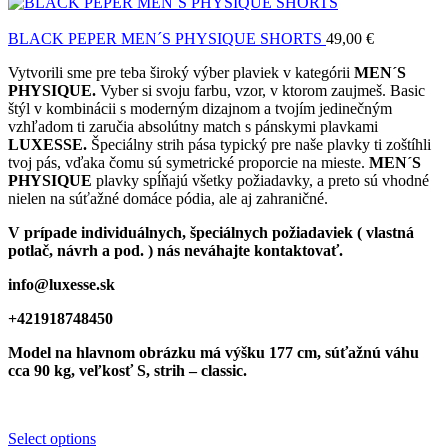
BLACK PEPER MEN´S PHYSIQUE SHORTS
49,00
€
Vytvorili sme pre teba široký výber plaviek v kategórii
MEN´S
PHYSIQUE.
Vyber si svoju farbu, vzor, v ktorom zaujmeš. Basic
štýl v kombinácii s moderným dizajnom a tvojím jedinečným
vzhľadom ti zaručia absolútny match s pánskymi plavkami
LUXESSE.
Špeciálny strih pása typický pre naše plavky ti zoštíhli
tvoj pás, vďaka čomu sú symetrické proporcie na mieste.
MEN´S
PHYSIQUE
plavky spĺňajú všetky požiadavky, a preto sú vhodné
nielen na súťažné domáce pódia, ale aj zahraničné.
V prípade individuálnych, špeciálnych požiadaviek ( vlastná
potlač, návrh a pod. ) nás neváhajte kontaktovať.
info@luxesse.sk
+421918748450
Model
na hlavnom obrázku má výšku 177 cm, súťažnú váhu
cca 90 kg, veľkosť S, strih – classic.
Select options