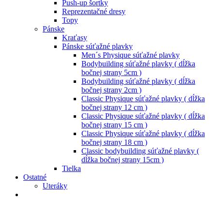
Push-up šortky
Reprezentačné dresy
Topy
Pánske
Kraťasy
Pánske súťažné plavky
Men´s Physique súťažné plavky
Bodybuilding súťažné plavky ( dĺžka
bočnej strany 5cm )
Bodybuilding súťažné plavky ( dĺžka
bočnej strany 2cm )
Classic Physique súťažné plavky ( dĺžka
bočnej strany 12 cm )
Classic Physique súťažné plavky ( dĺžka
bočnej strany 15 cm )
Classic Physique súťažné plavky ( dĺžka
bočnej strany 18 cm )
Classic bodybuilding súťažné plavky (
dĺžka bočnej strany 15cm )
Tielka
Ostatné
Uteráky