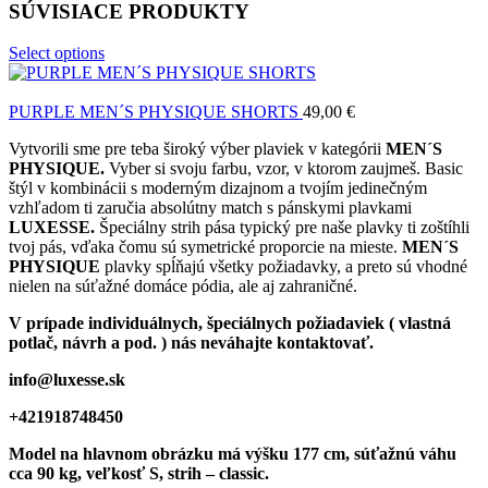
SÚVISIACE PRODUKTY
Select options
PURPLE MEN´S PHYSIQUE SHORTS
49,00
€
Vytvorili sme pre teba široký výber plaviek v kategórii
MEN´S
PHYSIQUE.
Vyber si svoju farbu, vzor, v ktorom zaujmeš. Basic
štýl v kombinácii s moderným dizajnom a tvojím jedinečným
vzhľadom ti zaručia absolútny match s pánskymi plavkami
LUXESSE.
Špeciálny strih pása typický pre naše plavky ti zoštíhli
tvoj pás, vďaka čomu sú symetrické proporcie na mieste.
MEN´S
PHYSIQUE
plavky spĺňajú všetky požiadavky, a preto sú vhodné
nielen na súťažné domáce pódia, ale aj zahraničné.
V prípade individuálnych, špeciálnych požiadaviek ( vlastná
potlač, návrh a pod. ) nás neváhajte kontaktovať.
info@luxesse.sk
+421918748450
Model
na hlavnom obrázku má výšku 177 cm, súťažnú váhu
cca 90 kg, veľkosť S, strih – classic.