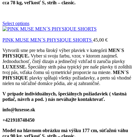
cca 78 kg, veľkosť S, strih – classic.
Select options
PINK MUSE MEN´S PHYSIQUE SHORTS
45,00
€
Vytvorili sme pre teba široký výber plaviek v kategórii
MEN´S
PHYSIQUE.
Vyber si svoju farbu, vzor, v ktorom zaujmeš.
Jednoduchosť, čistý dizajn a jedinečný vzhľad ti zaručia plavky
LUXESSE.
Špeciálny strih pása typický pre naše plavky ti zoštíhli
tvoj pás, vďaka čomu sú symetrické proporcie na mieste.
MEN´S
PHYSIQUE
plavky spĺňajú všetky požiadavky, a preto sú vhodné
nielen na súťažné domáce pódia, ale aj zahraničné.
V prípade individuálnych, špeciálnych požiadaviek ( vlastná
potlač, návrh a pod. ) nás neváhajte kontaktovať.
info@luxesse.sk
+421918748450
Model
na hlavnom obrázku má výšku 177 cm, súťažnú váhu
cca 90 kg, veľkosť S, strih – classic.