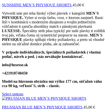
SUNSHINE MEN´S PHYSIQUE SHORTS
45,00
€
Vytvorili sme pre teba široký výber plaviek v kategórii
MEN´S
PHYSIQUE.
Vyber si svoju farbu, vzor, v ktorom zaujmeš. Basic
štýl v kombinácii s moderným dizajnom a tvojím jedinečným
vzhľadom ti zaručia absolútny match s pánskymi plavkami
LUXESSE.
Špeciálny strih pása typický pre naše plavky ti zoštíhli
tvoj pás, vďaka čomu sú symetrické proporcie na mieste.
MEN´S
PHYSIQUE
plavky spĺňajú všetky požiadavky, a preto sú vhodné
nielen na súťažné domáce pódia, ale aj zahraničné.
V prípade individuálnych, špeciálnych požiadaviek ( vlastná
potlač, návrh a pod. ) nás neváhajte kontaktovať.
info@luxesse.sk
+421918748450
Model
na hlavnom obrázku má výšku 177 cm, súťažnú váhu
cca 90 kg, veľkosť S, strih – classic.
Select options
PRUSSIAN BLUE MEN´S PHYSIQUE SHORTS
45,00
€