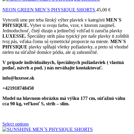
NEON GREEN MEN´S PHYSIQUE SHORTS
45,00
€
Vytvorili sme pre teba široký výber plaviek v kategórii
MEN´S
PHYSIQUE.
Vyber si svoju farbu, vzor, v ktorom zaujmeš.
Jednoduchosť, čistý dizajn a jedinečný vzhľad ti zaručia plavky
LUXESSE.
Špeciálny strih pása typický pre naše plavky ti zoštíhli
tvoj pás, vďaka čomu sú symetrické proporcie na mieste.
MEN´S
PHYSIQUE
plavky spĺňajú všetky požiadavky, a preto sú vhodné
nielen na súťažné domáce pódia, ale aj zahraničné.
V prípade individuálnych, špeciálnych požiadaviek ( vlastná
potlač, návrh a pod. ) nás neváhajte kontaktovať.
info@luxesse.sk
+421918748450
Model na hlavnom obrázku má výšku 177 cm, súťažnú váhu
cca 90 kg, veľkosť S, strih – slim.
Select options