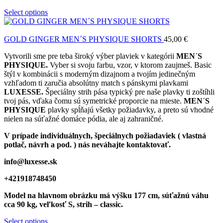
Select options
GOLD GINGER MEN´S PHYSIQUE SHORTS
45,00
€
Vytvorili sme pre teba široký výber plaviek v kategórii
MEN´S
PHYSIQUE.
Vyber si svoju farbu, vzor, v ktorom zaujmeš. Basic
štýl v kombinácii s moderným dizajnom a tvojím jedinečným
vzhľadom ti zaručia absolútny match s pánskymi plavkami
LUXESSE.
Špeciálny strih pása typický pre naše plavky ti zoštíhli
tvoj pás, vďaka čomu sú symetrické proporcie na mieste.
MEN´S
PHYSIQUE
plavky spĺňajú všetky požiadavky, a preto sú vhodné
nielen na súťažné domáce pódia, ale aj zahraničné.
V prípade individuálnych, špeciálnych požiadaviek ( vlastná
potlač, návrh a pod. ) nás neváhajte kontaktovať.
info@luxesse.sk
+421918748450
Model
na hlavnom obrázku má výšku 177 cm, súťažnú váhu
cca 90 kg, veľkosť S, strih – classic.
Select options