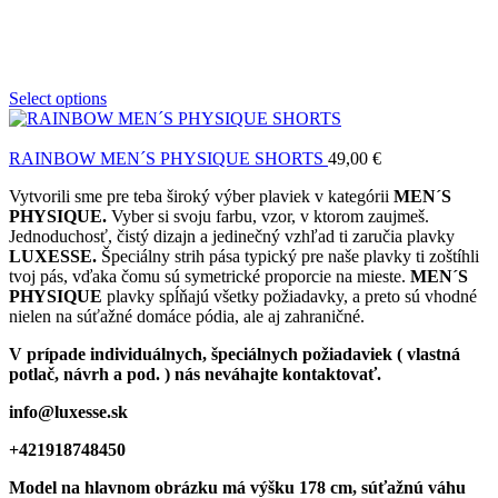
Select options
RAINBOW MEN´S PHYSIQUE SHORTS
49,00
€
Vytvorili sme pre teba široký výber plaviek v kategórii
MEN´S
PHYSIQUE.
Vyber si svoju farbu, vzor, v ktorom zaujmeš.
Jednoduchosť, čistý dizajn a jedinečný vzhľad ti zaručia plavky
LUXESSE.
Špeciálny strih pása typický pre naše plavky ti zoštíhli
tvoj pás, vďaka čomu sú symetrické proporcie na mieste.
MEN´S
PHYSIQUE
plavky spĺňajú všetky požiadavky, a preto sú vhodné
nielen na súťažné domáce pódia, ale aj zahraničné.
V prípade individuálnych, špeciálnych požiadaviek ( vlastná
potlač, návrh a pod. ) nás neváhajte kontaktovať.
info@luxesse.sk
+421918748450
Model
na hlavnom obrázku má výšku 178 cm, súťažnú váhu