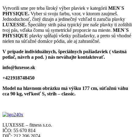
Vytvorili sme pre teba široký výber plaviek v kategórii
MEN´S
PHYSIQUE.
Vyber si svoju farbu, vzor, v ktorom zaujmeš.
Jednoduchosť, čistý dizajn a jedinečný vzhľad ti zaručia plavky
LUXESSE.
Špeciálny strih pása typický pre naše plavky ti zoštíhli
tvoj pás, vďaka čomu sú symetrické proporcie na mieste.
MEN´S
PHYSIQUE
plavky spĺňajú všetky požiadavky, a preto sú vhodné
nielen na súťažné domáce pódia, ale aj zahraničné.
V prípade individuálnych, špeciálnych požiadaviek ( vlastná
potlač, návrh a pod. ) nás neváhajte kontaktovať.
info@luxesse.sk
+421918748450
Model
na hlavnom obrázku má výšku 177 cm, súťažnú váhu
cca 90 kg, veľkosť S, strih – classic.
LUXESSE – fitness s.r.o.
IČO: 55 670 814
DIČ: 212 206 2074