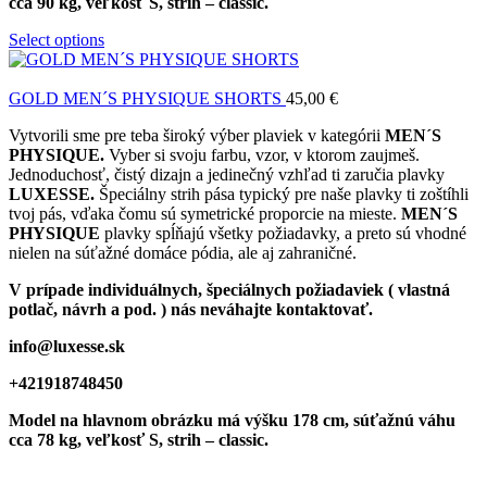
cca 90 kg, veľkosť S, strih – classic.
Select options
GOLD MEN´S PHYSIQUE SHORTS
45,00
€
Vytvorili sme pre teba široký výber plaviek v kategórii
MEN´S
PHYSIQUE.
Vyber si svoju farbu, vzor, v ktorom zaujmeš.
Jednoduchosť, čistý dizajn a jedinečný vzhľad ti zaručia plavky
LUXESSE.
Špeciálny strih pása typický pre naše plavky ti zoštíhli
tvoj pás, vďaka čomu sú symetrické proporcie na mieste.
MEN´S
PHYSIQUE
plavky spĺňajú všetky požiadavky, a preto sú vhodné
nielen na súťažné domáce pódia, ale aj zahraničné.
V prípade individuálnych, špeciálnych požiadaviek ( vlastná
potlač, návrh a pod. ) nás neváhajte kontaktovať.
info@luxesse.sk
+421918748450
Model na hlavnom obrázku má výšku 178 cm, súťažnú váhu
cca 78 kg, veľkosť S, strih – classic.