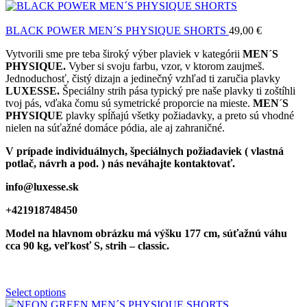
BLACK POWER MEN´S PHYSIQUE SHORTS
49,00
€
Vytvorili sme pre teba široký výber plaviek v kategórii
MEN´S
PHYSIQUE.
Vyber si svoju farbu, vzor, v ktorom zaujmeš.
Jednoduchosť, čistý dizajn a jedinečný vzhľad ti zaručia plavky
LUXESSE.
Špeciálny strih pása typický pre naše plavky ti zoštíhli
tvoj pás, vďaka čomu sú symetrické proporcie na mieste.
MEN´S
PHYSIQUE
plavky spĺňajú všetky požiadavky, a preto sú vhodné
nielen na súťažné domáce pódia, ale aj zahraničné.
V prípade individuálnych, špeciálnych požiadaviek ( vlastná
potlač, návrh a pod. ) nás neváhajte kontaktovať.
info@luxesse.sk
+421918748450
Model na hlavnom obrázku má výšku 177 cm, súťažnú váhu
cca 90 kg, veľkosť S, strih – classic.
Select options