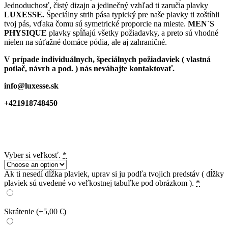
Jednoduchosť, čistý dizajn a jedinečný vzhľad ti zaručia plavky
LUXESSE.
Špeciálny strih pása typický pre naše plavky ti zoštíhli
tvoj pás, vďaka čomu sú symetrické proporcie na mieste.
MEN´S
PHYSIQUE
plavky spĺňajú všetky požiadavky, a preto sú vhodné
nielen na súťažné domáce pódia, ale aj zahraničné.
V prípade individuálnych, špeciálnych požiadaviek ( vlastná
potlač, návrh a pod. ) nás neváhajte kontaktovať.
info@luxesse.sk
+421918748450
Vyber si veľkosť.
*
Ak ti nesedí dĺžka plaviek, uprav si ju podľa tvojich predstáv ( dĺžky
plaviek sú uvedené vo veľkostnej tabuľke pod obrázkom ).
*
Skrátenie
(+5,00 €)