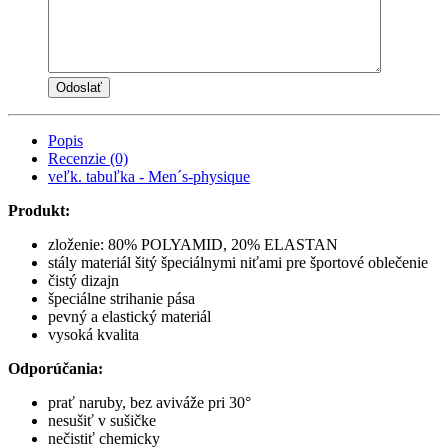
Popis
Recenzie (0)
veľk. tabuľka - Men´s-physique
Produkt:
zloženie: 80% POLYAMID, 20% ELASTAN
stály materiál šitý špeciálnymi niťami pre športové oblečenie
čistý dizajn
špeciálne strihanie pása
pevný a elastický materiál
vysoká kvalita
Odporúčania:
prať naruby, bez aviváže pri 30°
nesušiť v sušičke
nečistiť chemicky