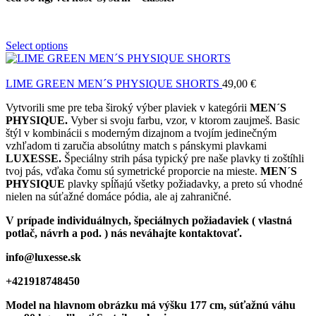
Select options
LIME GREEN MEN´S PHYSIQUE SHORTS
49,00
€
Vytvorili sme pre teba široký výber plaviek v kategórii
MEN´S
PHYSIQUE.
Vyber si svoju farbu, vzor, v ktorom zaujmeš. Basic
štýl v kombinácii s moderným dizajnom a tvojím jedinečným
vzhľadom ti zaručia absolútny match s pánskymi plavkami
LUXESSE.
Špeciálny strih pása typický pre naše plavky ti zoštíhli
tvoj pás, vďaka čomu sú symetrické proporcie na mieste.
MEN´S
PHYSIQUE
plavky spĺňajú všetky požiadavky, a preto sú vhodné
nielen na súťažné domáce pódia, ale aj zahraničné.
V prípade individuálnych, špeciálnych požiadaviek ( vlastná
potlač, návrh a pod. ) nás neváhajte kontaktovať.
info@luxesse.sk
+421918748450
Model
na hlavnom obrázku má výšku 177 cm, súťažnú váhu