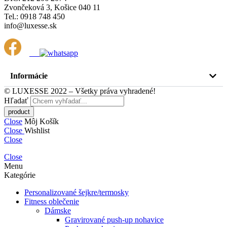
Zvončeková 3, Košice 040 11
Tel.: 0918 748 450
info@luxesse.sk
Informácie
© LUXESSE 2022 – Všetky práva vyhradené!
Hľadať
Close
Môj Košík
Close
Wishlist
Close
Close
Menu
Kategórie
Personalizované šejkre/termosky
Fitness oblečenie
Dámske
Gravirované push-up nohavice