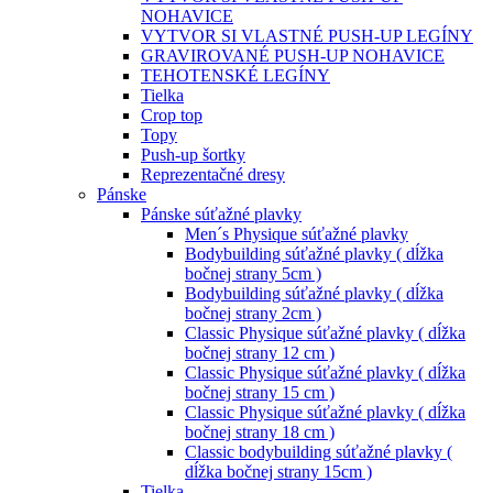
NOHAVICE
VYTVOR SI VLASTNÉ PUSH-UP LEGÍNY
GRAVIROVANÉ PUSH-UP NOHAVICE
TEHOTENSKÉ LEGÍNY
Tielka
Crop top
Topy
Push-up šortky
Reprezentačné dresy
Pánske
Pánske súťažné plavky
Men´s Physique súťažné plavky
Bodybuilding súťažné plavky ( dĺžka
bočnej strany 5cm )
Bodybuilding súťažné plavky ( dĺžka
bočnej strany 2cm )
Classic Physique súťažné plavky ( dĺžka
bočnej strany 12 cm )
Classic Physique súťažné plavky ( dĺžka
bočnej strany 15 cm )
Classic Physique súťažné plavky ( dĺžka
bočnej strany 18 cm )
Classic bodybuilding súťažné plavky (
dĺžka bočnej strany 15cm )
Tielka