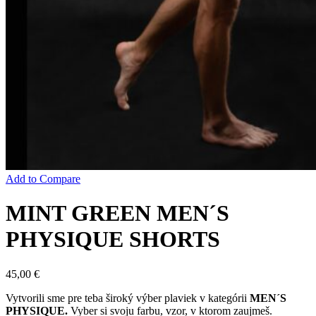
Add to Compare
MINT GREEN MEN´S
PHYSIQUE SHORTS
45,00
€
Vytvorili sme pre teba široký výber plaviek v kategórii
MEN´S
PHYSIQUE.
Vyber si svoju farbu, vzor, v ktorom zaujmeš.