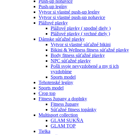
Push-up nohavice
Push-up legíny
Vytvor si vlastné push-up legíny
Vytvor si vlastné push-up nohavice
Plážové plavky
Plážové plavky ( spodné diely )
Plážové plavky ( vrchné diely )
Dámske súťažné plavky
Vytvor si vlastné súťažné bikini
Bikini & Wellness fitness súťažné plavky
Body fitness súťažné plavky
NPC súťažné plavky
Pošli svoje nevyzdobené a my ti ich
vyzdobíme
Sports model
Tehotenské legíny
Sports model
Crop top
Fitness župany a doplnky
Fitness župany
Súťažné fitness topánky
Multisport collection
GLAM SUKŇA
GLAM TOP
Tielka