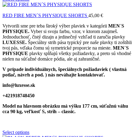
RED FIRE MEN´S PHYSIQUE SHORTS
45,00
€
Vytvorili sme pre teba široký výber plaviek v kategórii
MEN´S
PHYSIQUE.
Vyber si svoju farbu, vzor, v ktorom zaujmeš.
Jednoduchosť, čistý dizajn a jedinečný vzhľad ti zaručia plavky
LUXESSE.
Špeciálny strih pása typický pre naše plavky ti zoštíhli
tvoj pás, vďaka čomu sú symetrické proporcie na mieste.
MEN´S
PHYSIQUE
plavky spĺňajú všetky požiadavky, a preto sú vhodné
nielen na súťažné domáce pódia, ale aj zahraničné.
V prípade individuálnych, špeciálnych požiadaviek ( vlastná
potlač, návrh a pod. ) nás neváhajte kontaktovať.
info@luxesse.sk
+421918748450
Model
na hlavnom obrázku má výšku 177 cm, súťažnú váhu
cca 90 kg, veľkosť S, strih – classic.
Select options