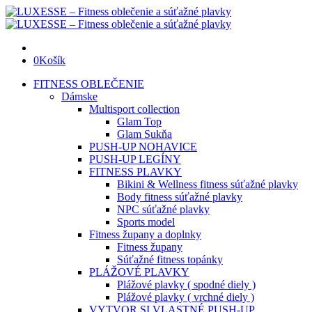
0
Košík
FITNESS OBLEČENIE
Dámske
Multisport collection
Glam Top
Glam Sukňa
PUSH-UP NOHAVICE
PUSH-UP LEGÍNY
FITNESS PLAVKY
Bikini & Wellness fitness súťažné plavky
Body fitness súťažné plavky
NPC súťažné plavky
Sports model
Fitness župany a doplnky
Fitness župany
Súťažné fitness topánky
PLÁŽOVÉ PLAVKY
Plážové plavky ( spodné diely )
Plážové plavky ( vrchné diely )
VYTVOR SI VLASTNÉ PUSH-UP