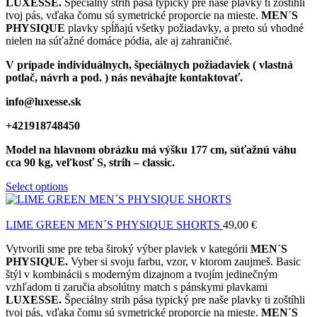
LUXESSE.
Špeciálny strih pása typický pre naše plavky ti zoštíhli
tvoj pás, vďaka čomu sú symetrické proporcie na mieste.
MEN´S
PHYSIQUE
plavky spĺňajú všetky požiadavky, a preto sú vhodné
nielen na súťažné domáce pódia, ale aj zahraničné.
V prípade individuálnych, špeciálnych požiadaviek ( vlastná
potlač, návrh a pod. ) nás neváhajte kontaktovať.
info@luxesse.sk
+421918748450
Model
na hlavnom obrázku má výšku 177 cm, súťažnú váhu
cca 90 kg, veľkosť S, strih – classic.
Select options
LIME GREEN MEN´S PHYSIQUE SHORTS
49,00
€
Vytvorili sme pre teba široký výber plaviek v kategórii
MEN´S
PHYSIQUE.
Vyber si svoju farbu, vzor, v ktorom zaujmeš. Basic
štýl v kombinácii s moderným dizajnom a tvojím jedinečným
vzhľadom ti zaručia absolútny match s pánskymi plavkami
LUXESSE.
Špeciálny strih pása typický pre naše plavky ti zoštíhli
tvoj pás, vďaka čomu sú symetrické proporcie na mieste.
MEN´S