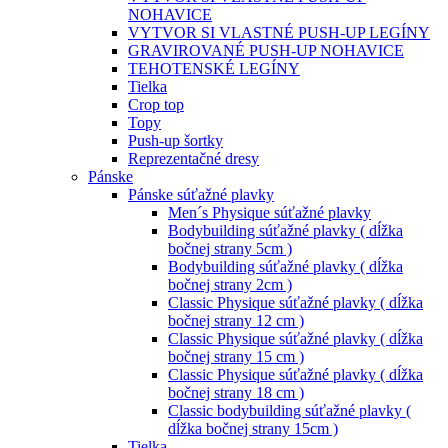
NOHAVICE
VYTVOR SI VLASTNÉ PUSH-UP LEGÍNY
GRAVIROVANÉ PUSH-UP NOHAVICE
TEHOTENSKÉ LEGÍNY
Tielka
Crop top
Topy
Push-up šortky
Reprezentačné dresy
Pánske
Pánske súťažné plavky
Men´s Physique súťažné plavky
Bodybuilding súťažné plavky ( dĺžka
bočnej strany 5cm )
Bodybuilding súťažné plavky ( dĺžka
bočnej strany 2cm )
Classic Physique súťažné plavky ( dĺžka
bočnej strany 12 cm )
Classic Physique súťažné plavky ( dĺžka
bočnej strany 15 cm )
Classic Physique súťažné plavky ( dĺžka
bočnej strany 18 cm )
Classic bodybuilding súťažné plavky (
dĺžka bočnej strany 15cm )
Tielka