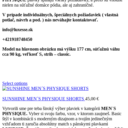
nielen na súťažné domáce pódia, ale aj zahraničné.
V prípade individuálnych, špeciálnych požiadaviek ( vlastná
potlač, návrh a pod. ) nás neváhajte kontaktovať.
info@luxesse.sk
+421918748450
Model
na hlavnom obrázku má výšku 177 cm, súťažnú váhu
cca 90 kg, veľkosť S, strih – classic.
Select options
SUNSHINE MEN´S PHYSIQUE SHORTS
45,00
€
Vytvorili sme pre teba široký výber plaviek v kategórii
MEN´S
PHYSIQUE.
Vyber si svoju farbu, vzor, v ktorom zaujmeš. Basic
štýl v kombinácii s moderným dizajnom a tvojím jedinečným
vzhľadom ti zaručia absolútny match s pánskymi plavkami