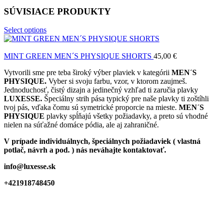
SÚVISIACE PRODUKTY
Select options
MINT GREEN MEN´S PHYSIQUE SHORTS
45,00
€
Vytvorili sme pre teba široký výber plaviek v kategórii
MEN´S
PHYSIQUE.
Vyber si svoju farbu, vzor, v ktorom zaujmeš.
Jednoduchosť, čistý dizajn a jedinečný vzhľad ti zaručia plavky
LUXESSE.
Špeciálny strih pása typický pre naše plavky ti zoštíhli
tvoj pás, vďaka čomu sú symetrické proporcie na mieste.
MEN´S
PHYSIQUE
plavky spĺňajú všetky požiadavky, a preto sú vhodné
nielen na súťažné domáce pódia, ale aj zahraničné.
V prípade individuálnych, špeciálnych požiadaviek ( vlastná
potlač, návrh a pod. ) nás neváhajte kontaktovať.
info@luxesse.sk
+421918748450