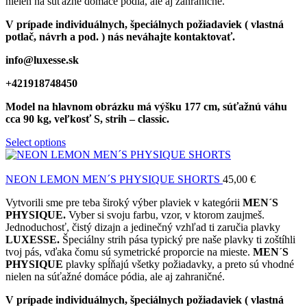
nielen na súťažné domáce pódia, ale aj zahraničné.
V prípade individuálnych, špeciálnych požiadaviek ( vlastná
potlač, návrh a pod. ) nás neváhajte kontaktovať.
info@luxesse.sk
+421918748450
Model
na hlavnom obrázku má výšku 177 cm, súťažnú váhu
cca 90 kg, veľkosť S, strih – classic.
Select options
NEON LEMON MEN´S PHYSIQUE SHORTS
45,00
€
Vytvorili sme pre teba široký výber plaviek v kategórii
MEN´S
PHYSIQUE.
Vyber si svoju farbu, vzor, v ktorom zaujmeš.
Jednoduchosť, čistý dizajn a jedinečný vzhľad ti zaručia plavky
LUXESSE.
Špeciálny strih pása typický pre naše plavky ti zoštíhli
tvoj pás, vďaka čomu sú symetrické proporcie na mieste.
MEN´S
PHYSIQUE
plavky spĺňajú všetky požiadavky, a preto sú vhodné
nielen na súťažné domáce pódia, ale aj zahraničné.
V prípade individuálnych, špeciálnych požiadaviek ( vlastná