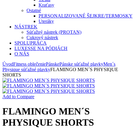
Kraťasy
Ostatné
PERSONALIZOVANÉ ŠEJKRE/TERMOSKY
Uteráky
NÁSTREK
Súťažný nástrek (PROTAN)
Cukrový nástrek
SPOLUPRÁCA
LUXESSE NA PÓDIÁCH
O NÁS
Úvod
Fitness oblečenie
Pánske
Pánske súťažné plavky
Men´s
Physique súťažné plavky
FLAMINGO MEN´S PHYSIQUE
SHORTS
Add to Compare
FLAMINGO MEN´S
PHYSIQUE SHORTS