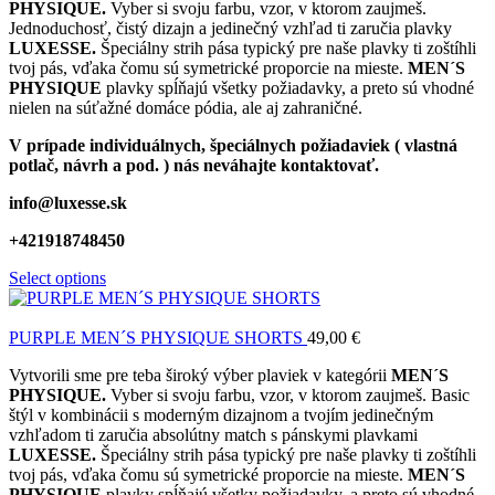
PHYSIQUE.
Vyber si svoju farbu, vzor, v ktorom zaujmeš.
Jednoduchosť, čistý dizajn a jedinečný vzhľad ti zaručia plavky
LUXESSE.
Špeciálny strih pása typický pre naše plavky ti zoštíhli
tvoj pás, vďaka čomu sú symetrické proporcie na mieste.
MEN´S
PHYSIQUE
plavky spĺňajú všetky požiadavky, a preto sú vhodné
nielen na súťažné domáce pódia, ale aj zahraničné.
V prípade individuálnych, špeciálnych požiadaviek ( vlastná
potlač, návrh a pod. ) nás neváhajte kontaktovať.
info@luxesse.sk
+421918748450
Select options
PURPLE MEN´S PHYSIQUE SHORTS
49,00
€
Vytvorili sme pre teba široký výber plaviek v kategórii
MEN´S
PHYSIQUE.
Vyber si svoju farbu, vzor, v ktorom zaujmeš. Basic
štýl v kombinácii s moderným dizajnom a tvojím jedinečným
vzhľadom ti zaručia absolútny match s pánskymi plavkami
LUXESSE.
Špeciálny strih pása typický pre naše plavky ti zoštíhli
tvoj pás, vďaka čomu sú symetrické proporcie na mieste.
MEN´S
PHYSIQUE
plavky spĺňajú všetky požiadavky, a preto sú vhodné