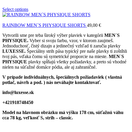
Select options
RAINBOW MEN´S PHYSIQUE SHORTS
49,00
€
Vytvorili sme pre teba široký výber plaviek v kategórii
MEN´S
PHYSIQUE.
Vyber si svoju farbu, vzor, v ktorom zaujmeš.
Jednoduchosť, čistý dizajn a jedinečný vzhľad ti zaručia plavky
LUXESSE.
Špeciálny strih pása typický pre naše plavky ti zoštíhli
tvoj pás, vďaka čomu sú symetrické proporcie na mieste.
MEN´S
PHYSIQUE
plavky spĺňajú všetky požiadavky, a preto sú vhodné
nielen na súťažné domáce pódia, ale aj zahraničné.
V prípade individuálnych, špeciálnych požiadaviek ( vlastná
potlač, návrh a pod. ) nás neváhajte kontaktovať.
info@luxesse.sk
+421918748450
Model
na hlavnom obrázku má výšku 178 cm, súťažnú váhu
cca 78 kg, veľkosť S, strih – classic.