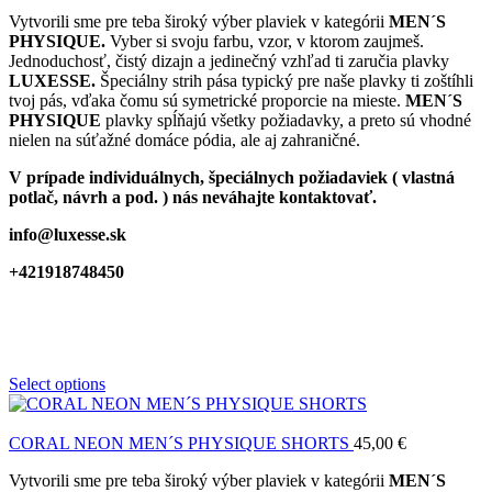
Vytvorili sme pre teba široký výber plaviek v kategórii
MEN´S
PHYSIQUE.
Vyber si svoju farbu, vzor, v ktorom zaujmeš.
Jednoduchosť, čistý dizajn a jedinečný vzhľad ti zaručia plavky
LUXESSE.
Špeciálny strih pása typický pre naše plavky ti zoštíhli
tvoj pás, vďaka čomu sú symetrické proporcie na mieste.
MEN´S
PHYSIQUE
plavky spĺňajú všetky požiadavky, a preto sú vhodné
nielen na súťažné domáce pódia, ale aj zahraničné.
V prípade individuálnych, špeciálnych požiadaviek ( vlastná
potlač, návrh a pod. ) nás neváhajte kontaktovať.
info@luxesse.sk
+421918748450
Select options
CORAL NEON MEN´S PHYSIQUE SHORTS
45,00
€
Vytvorili sme pre teba široký výber plaviek v kategórii
MEN´S