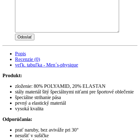
Popis
Recenzie (0)
veľk. tabuľka - Men´s-physique
Produkt:
zloženie: 80% POLYAMID, 20% ELASTAN
stály materiál šitý špeciálnymi niťami pre športové oblečenie
špeciálne strihanie pása
pevný a elastický materiál
vysoká kvalita
Odporúčania:
prať naruby, bez aviváže pri 30°
nesušiť v sušičke