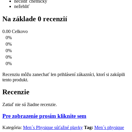
nečistiť chemicky
nežehliť
Na základe 0 recenzií
0.00
Celkovo
0%
0%
0%
0%
0%
Recenziu môžu zanechať len prihlásení zákazníci, ktorí si zakúpili
tento produkt.
Recenzie
Zatiaľ nie sú žiadne recenzie.
Pre zobrazenie prosím kliknite sem
Kategória:
Men´s Physique súťažné plavky
Tag:
Men´s physique