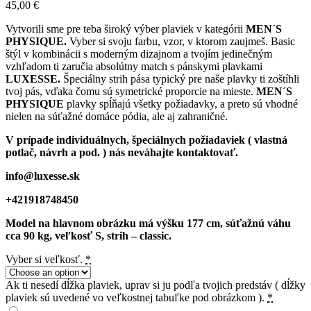
45,00
€
Vytvorili sme pre teba široký výber plaviek v kategórii
MEN´S
PHYSIQUE.
Vyber si svoju farbu, vzor, v ktorom zaujmeš. Basic
štýl v kombinácii s moderným dizajnom a tvojím jedinečným
vzhľadom ti zaručia absolútny match s pánskymi plavkami
LUXESSE.
Špeciálny strih pása typický pre naše plavky ti zoštíhli
tvoj pás, vďaka čomu sú symetrické proporcie na mieste.
MEN´S
PHYSIQUE
plavky spĺňajú všetky požiadavky, a preto sú vhodné
nielen na súťažné domáce pódia, ale aj zahraničné.
V prípade individuálnych, špeciálnych požiadaviek ( vlastná
potlač, návrh a pod. ) nás neváhajte kontaktovať.
info@luxesse.sk
+421918748450
Model
na hlavnom obrázku má výšku 177 cm, súťažnú váhu
cca 90 kg, veľkosť S, strih – classic.
Vyber si veľkosť.
*
Ak ti nesedí dĺžka plaviek, uprav si ju podľa tvojich predstáv ( dĺžky
plaviek sú uvedené vo veľkostnej tabuľke pod obrázkom ).
*