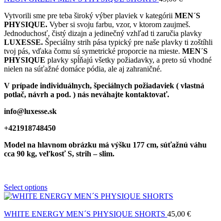
Vytvorili sme pre teba široký výber plaviek v kategórii
MEN´S
PHYSIQUE.
Vyber si svoju farbu, vzor, v ktorom zaujmeš.
Jednoduchosť, čistý dizajn a jedinečný vzhľad ti zaručia plavky
LUXESSE.
Špeciálny strih pása typický pre naše plavky ti zoštíhli
tvoj pás, vďaka čomu sú symetrické proporcie na mieste.
MEN´S
PHYSIQUE
plavky spĺňajú všetky požiadavky, a preto sú vhodné
nielen na súťažné domáce pódia, ale aj zahraničné.
V prípade individuálnych, špeciálnych požiadaviek ( vlastná
potlač, návrh a pod. ) nás neváhajte kontaktovať.
info@luxesse.sk
+421918748450
Model na hlavnom obrázku má výšku 177 cm, súťažnú váhu
cca 90 kg, veľkosť S, strih – slim.
Select options
WHITE ENERGY MEN´S PHYSIQUE SHORTS
45,00
€