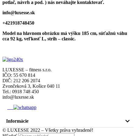
potlač, návrh a pod. ) nás neváhajte kontaktovať.
info@luxesse.sk
+421918748450
Model
na hlavnom obrázku má výšku 185 cm, súťažnú váhu
cca 92 kg, veľkosť L, strih – classic.
LUXESSE – fitness s.r.o.
IČO: 55 670 814
DIČ: 212 206 2074
Zvončeková 3, Košice 040 11
Tel.: 0918 748 450
info@luxesse.sk
Informácie
© LUXESSE 2022 – Všetky práva vyhradené!
Hľadať