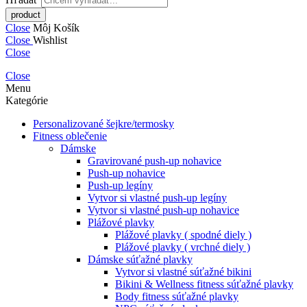
Close
Môj Košík
Close
Wishlist
Close
Close
Menu
Kategórie
Personalizované šejkre/termosky
Fitness oblečenie
Dámske
Gravirované push-up nohavice
Push-up nohavice
Push-up legíny
Vytvor si vlastné push-up legíny
Vytvor si vlastné push-up nohavice
Plážové plavky
Plážové plavky ( spodné diely )
Plážové plavky ( vrchné diely )
Dámske súťažné plavky
Vytvor si vlastné súťažné bikini
Bikini & Wellness fitness súťažné plavky
Body fitness súťažné plavky