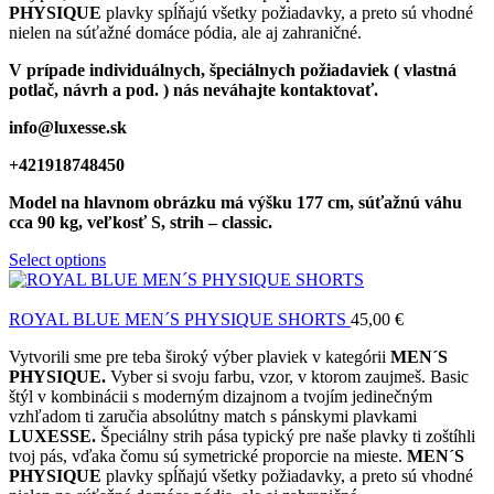
PHYSIQUE
plavky spĺňajú všetky požiadavky, a preto sú vhodné
nielen na súťažné domáce pódia, ale aj zahraničné.
V prípade individuálnych, špeciálnych požiadaviek ( vlastná
potlač, návrh a pod. ) nás neváhajte kontaktovať.
info@luxesse.sk
+421918748450
Model
na hlavnom obrázku má výšku 177 cm, súťažnú váhu
cca 90 kg, veľkosť S, strih – classic.
Select options
ROYAL BLUE MEN´S PHYSIQUE SHORTS
45,00
€
Vytvorili sme pre teba široký výber plaviek v kategórii
MEN´S
PHYSIQUE.
Vyber si svoju farbu, vzor, v ktorom zaujmeš. Basic
štýl v kombinácii s moderným dizajnom a tvojím jedinečným
vzhľadom ti zaručia absolútny match s pánskymi plavkami
LUXESSE.
Špeciálny strih pása typický pre naše plavky ti zoštíhli
tvoj pás, vďaka čomu sú symetrické proporcie na mieste.
MEN´S
PHYSIQUE
plavky spĺňajú všetky požiadavky, a preto sú vhodné