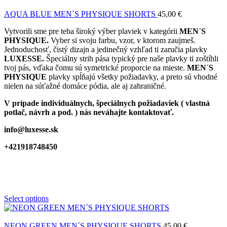
AQUA BLUE MEN´S PHYSIQUE SHORTS
45,00
€
Vytvorili sme pre teba široký výber plaviek v kategórii
MEN´S
PHYSIQUE.
Vyber si svoju farbu, vzor, v ktorom zaujmeš.
Jednoduchosť, čistý dizajn a jedinečný vzhľad ti zaručia plavky
LUXESSE.
Špeciálny strih pása typický pre naše plavky ti zoštíhli
tvoj pás, vďaka čomu sú symetrické proporcie na mieste.
MEN´S
PHYSIQUE
plavky spĺňajú všetky požiadavky, a preto sú vhodné
nielen na súťažné domáce pódia, ale aj zahraničné.
V prípade individuálnych, špeciálnych požiadaviek ( vlastná
potlač, návrh a pod. ) nás neváhajte kontaktovať.
info@luxesse.sk
+421918748450
Select options
NEON GREEN MEN´S PHYSIQUE SHORTS
45,00
€