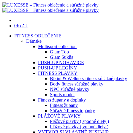
0
Košík
FITNESS OBLEČENIE
Dámske
Multisport collection
Glam Top
Glam Sukňa
PUSH-UP NOHAVICE
PUSH-UP LEGÍNY
FITNESS PLAVKY
Bikini & Wellness fitness súťažné plavky
Body fitness súťažné plavky
NPC súťažné plavky
Sports model
Fitness župany a doplnky
Fitness župany
Súťažné fitness topánky
PLÁŽOVÉ PLAVKY
Plážové plavky ( spodné diely )
Plážové plavky ( vrchné diely )
VYTVOR SI VLASTNÉ PUSH-UP