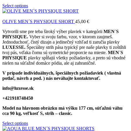
Select options
OLIVE MEN´S PHYSIQUE SHORT
45,00
€
Vytvorili sme pre teba široký výber plaviek v kategórii
MEN´S
PHYSIQUE.
Vyber si svoju farbu, vzor, v ktorom zaujmeš.
Jednoduchosť, čistý dizajn a jedinečný vzhľad ti zaručia plavky
LUXESSE.
Špeciálny strih pása typický pre naše plavky ti zoštíhli
tvoj pás, vďaka čomu sú symetrické proporcie na mieste.
MEN´S
PHYSIQUE
plavky spĺňajú všetky požiadavky, a preto sú vhodné
nielen na súťažné domáce pódia, ale aj zahraničné.
V prípade individuálnych, špeciálnych požiadaviek ( vlastná
potlač, návrh a pod. ) nás neváhajte kontaktovať.
info@luxesse.sk
+421918748450
Model
na hlavnom obrázku má výšku 177 cm, súťažnú váhu
cca 90 kg, veľkosť S, strih – classic.
Select options