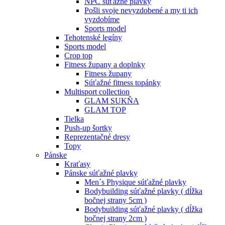
NPC súťažné plavky
Pošli svoje nevyzdobené a my ti ich
vyzdobíme
Sports model
Tehotenské legíny
Sports model
Crop top
Fitness župany a doplnky
Fitness župany
Súťažné fitness topánky
Multisport collection
GLAM SUKŇA
GLAM TOP
Tielka
Push-up šortky
Reprezentačné dresy
Topy
Pánske
Kraťasy
Pánske súťažné plavky
Men´s Physique súťažné plavky
Bodybuilding súťažné plavky ( dĺžka
bočnej strany 5cm )
Bodybuilding súťažné plavky ( dĺžka
bočnej strany 2cm )