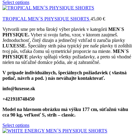
Select options
TROPICAL MEN´S PHYSIQUE SHORTS
45,00
€
Vytvorili sme pre teba široký výber plaviek v kategórii
MEN´S
PHYSIQUE.
Vyber si svoju farbu, vzor, v ktorom zaujmeš.
Jednoduchosť, čistý dizajn a jedinečný vzhľad ti zaručia plavky
LUXESSE.
Špeciálny strih pása typický pre naše plavky ti zoštíhli
tvoj pás, vďaka čomu sú symetrické proporcie na mieste.
MEN´S
PHYSIQUE
plavky spĺňajú všetky požiadavky, a preto sú vhodné
nielen na súťažné domáce pódia, ale aj zahraničné.
V prípade individuálnych, špeciálnych požiadaviek ( vlastná
potlač, návrh a pod. ) nás neváhajte kontaktovať.
info@luxesse.sk
+421918748450
Model
na hlavnom obrázku má výšku 177 cm, súťažnú váhu
cca 90 kg, veľkosť S, strih – classic.
Select options