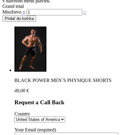
v hlavnom menu plaviek.
Grand total
Množstvo
+
−
Pridať do košíka
BLACK POWER MEN´S PHYSIQUE SHORTS
49,00
€
Request a Call Back
Country
Your Email (required)