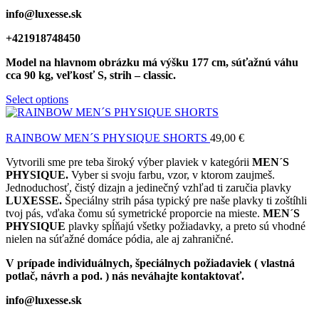
info@luxesse.sk
+421918748450
Model
na hlavnom obrázku má výšku 177 cm, súťažnú váhu
cca 90 kg, veľkosť S, strih – classic.
Select options
RAINBOW MEN´S PHYSIQUE SHORTS
49,00
€
Vytvorili sme pre teba široký výber plaviek v kategórii
MEN´S
PHYSIQUE.
Vyber si svoju farbu, vzor, v ktorom zaujmeš.
Jednoduchosť, čistý dizajn a jedinečný vzhľad ti zaručia plavky
LUXESSE.
Špeciálny strih pása typický pre naše plavky ti zoštíhli
tvoj pás, vďaka čomu sú symetrické proporcie na mieste.
MEN´S
PHYSIQUE
plavky spĺňajú všetky požiadavky, a preto sú vhodné
nielen na súťažné domáce pódia, ale aj zahraničné.
V prípade individuálnych, špeciálnych požiadaviek ( vlastná
potlač, návrh a pod. ) nás neváhajte kontaktovať.
info@luxesse.sk