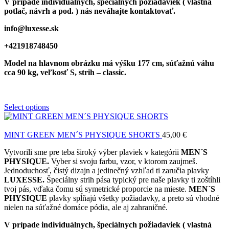
V prípade individuálnych, špeciálnych požiadaviek ( vlastná
potlač, návrh a pod. ) nás neváhajte kontaktovať.
info@luxesse.sk
+421918748450
Model
na hlavnom obrázku má výšku 177 cm, súťažnú váhu
cca 90 kg, veľkosť S, strih – classic.
Select options
MINT GREEN MEN´S PHYSIQUE SHORTS
45,00
€
Vytvorili sme pre teba široký výber plaviek v kategórii
MEN´S
PHYSIQUE.
Vyber si svoju farbu, vzor, v ktorom zaujmeš.
Jednoduchosť, čistý dizajn a jedinečný vzhľad ti zaručia plavky
LUXESSE.
Špeciálny strih pása typický pre naše plavky ti zoštíhli
tvoj pás, vďaka čomu sú symetrické proporcie na mieste.
MEN´S
PHYSIQUE
plavky spĺňajú všetky požiadavky, a preto sú vhodné
nielen na súťažné domáce pódia, ale aj zahraničné.
V prípade individuálnych, špeciálnych požiadaviek ( vlastná