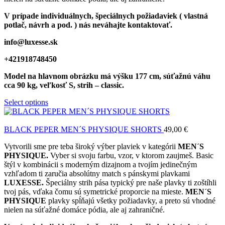
V prípade individuálnych, špeciálnych požiadaviek ( vlastná
potlač, návrh a pod. ) nás neváhajte kontaktovať.
info@luxesse.sk
+421918748450
Model
na hlavnom obrázku má výšku 177 cm, súťažnú váhu
cca 90 kg, veľkosť S, strih – classic.
Select options
BLACK PEPER MEN´S PHYSIQUE SHORTS
49,00
€
Vytvorili sme pre teba široký výber plaviek v kategórii
MEN´S
PHYSIQUE.
Vyber si svoju farbu, vzor, v ktorom zaujmeš. Basic
štýl v kombinácii s moderným dizajnom a tvojím jedinečným
vzhľadom ti zaručia absolútny match s pánskymi plavkami
LUXESSE.
Špeciálny strih pása typický pre naše plavky ti zoštíhli
tvoj pás, vďaka čomu sú symetrické proporcie na mieste.
MEN´S
PHYSIQUE
plavky spĺňajú všetky požiadavky, a preto sú vhodné
nielen na súťažné domáce pódia, ale aj zahraničné.