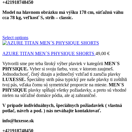
+421918748450
Model
na hlavnom obrázku má výšku 178 cm, súťažnú váhu
cca 78 kg, veľkosť S, strih – classic.
Select options
AZURE TITAN MEN´S PHYSIQUE SHORTS
49,00
€
Vytvorili sme pre teba široký výber plaviek v kategórii
MEN´S
PHYSIQUE.
Vyber si svoju farbu, vzor, v ktorom zaujmeš.
Jednoduchosť, čistý dizajn a jedinečný vzhľad ti zaručia plavky
LUXESSE.
Špeciálny strih pása typický pre naše plavky ti zoštíhli
tvoj pás, vďaka čomu sú symetrické proporcie na mieste.
MEN´S
PHYSIQUE
plavky spĺňajú všetky požiadavky, a preto sú vhodné
nielen na súťažné domáce pódia, ale aj zahraničné.
V prípade individuálnych, špeciálnych požiadaviek ( vlastná
potlač, návrh a pod. ) nás neváhajte kontaktovať.
info@luxesse.sk
+421918748450