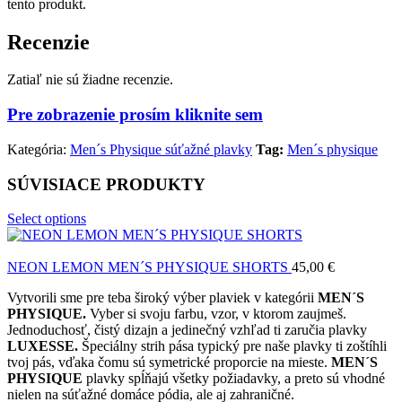
tento produkt.
Recenzie
Zatiaľ nie sú žiadne recenzie.
Pre zobrazenie prosím kliknite sem
Kategória:
Men´s Physique súťažné plavky
Tag:
Men´s physique
SÚVISIACE PRODUKTY
Select options
NEON LEMON MEN´S PHYSIQUE SHORTS
45,00
€
Vytvorili sme pre teba široký výber plaviek v kategórii
MEN´S
PHYSIQUE.
Vyber si svoju farbu, vzor, v ktorom zaujmeš.
Jednoduchosť, čistý dizajn a jedinečný vzhľad ti zaručia plavky
LUXESSE.
Špeciálny strih pása typický pre naše plavky ti zoštíhli
tvoj pás, vďaka čomu sú symetrické proporcie na mieste.
MEN´S
PHYSIQUE
plavky spĺňajú všetky požiadavky, a preto sú vhodné
nielen na súťažné domáce pódia, ale aj zahraničné.