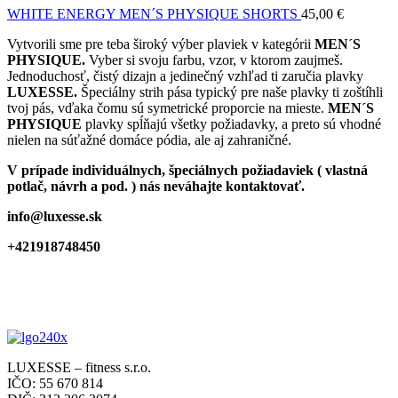
WHITE ENERGY MEN´S PHYSIQUE SHORTS
45,00
€
Vytvorili sme pre teba široký výber plaviek v kategórii
MEN´S
PHYSIQUE.
Vyber si svoju farbu, vzor, v ktorom zaujmeš.
Jednoduchosť, čistý dizajn a jedinečný vzhľad ti zaručia plavky
LUXESSE.
Špeciálny strih pása typický pre naše plavky ti zoštíhli
tvoj pás, vďaka čomu sú symetrické proporcie na mieste.
MEN´S
PHYSIQUE
plavky spĺňajú všetky požiadavky, a preto sú vhodné
nielen na súťažné domáce pódia, ale aj zahraničné.
V prípade individuálnych, špeciálnych požiadaviek ( vlastná
potlač, návrh a pod. ) nás neváhajte kontaktovať.
info@luxesse.sk
+421918748450
LUXESSE – fitness s.r.o.
IČO: 55 670 814