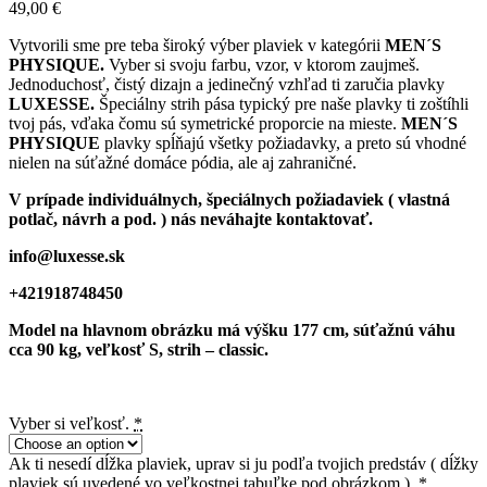
49,00
€
Vytvorili sme pre teba široký výber plaviek v kategórii
MEN´S
PHYSIQUE.
Vyber si svoju farbu, vzor, v ktorom zaujmeš.
Jednoduchosť, čistý dizajn a jedinečný vzhľad ti zaručia plavky
LUXESSE.
Špeciálny strih pása typický pre naše plavky ti zoštíhli
tvoj pás, vďaka čomu sú symetrické proporcie na mieste.
MEN´S
PHYSIQUE
plavky spĺňajú všetky požiadavky, a preto sú vhodné
nielen na súťažné domáce pódia, ale aj zahraničné.
V prípade individuálnych, špeciálnych požiadaviek ( vlastná
potlač, návrh a pod. ) nás neváhajte kontaktovať.
info@luxesse.sk
+421918748450
Model na hlavnom obrázku má výšku 177 cm, súťažnú váhu
cca 90 kg, veľkosť S, strih – classic.
Vyber si veľkosť.
*
Ak ti nesedí dĺžka plaviek, uprav si ju podľa tvojich predstáv ( dĺžky
plaviek sú uvedené vo veľkostnej tabuľke pod obrázkom ).
*