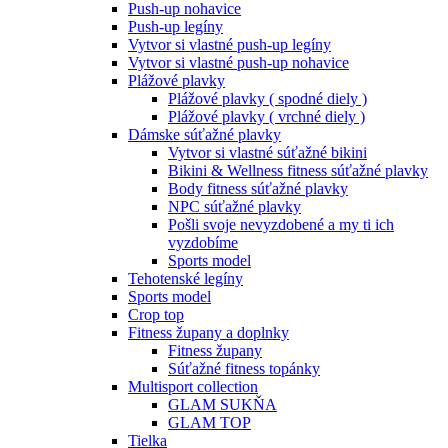
Push-up nohavice
Push-up legíny
Vytvor si vlastné push-up legíny
Vytvor si vlastné push-up nohavice
Plážové plavky
Plážové plavky ( spodné diely )
Plážové plavky ( vrchné diely )
Dámske súťažné plavky
Vytvor si vlastné súťažné bikini
Bikini & Wellness fitness súťažné plavky
Body fitness súťažné plavky
NPC súťažné plavky
Pošli svoje nevyzdobené a my ti ich
vyzdobíme
Sports model
Tehotenské legíny
Sports model
Crop top
Fitness župany a doplnky
Fitness župany
Súťažné fitness topánky
Multisport collection
GLAM SUKŇA
GLAM TOP
Tielka