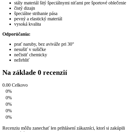
stály materiál šitý špeciálnymi niťami pre športové oblečenie
čistý dizajn
špeciálne strihanie pása
pevný a elastický materiál
vysoká kvalita
Odporúčania:
prať naruby, bez aviváže pri 30°
nesušiť v sušičke
nečistiť chemicky
nežehliť
Na základe 0 recenzií
0.00
Celkovo
0%
0%
0%
0%
0%
Recenziu môžu zanechať len prihlásení zákazníci, ktorí si zakúpili