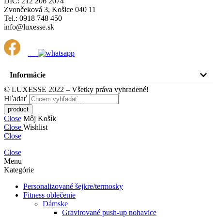
DIČ: 212 206 2074
Zvončeková 3, Košice 040 11
Tel.: 0918 748 450
info@luxesse.sk
Informácie
© LUXESSE 2022 – Všetky práva vyhradené!
Hľadať
Close
Môj Košík
Close
Wishlist
Close
Close
Menu
Kategórie
Personalizované šejkre/termosky
Fitness oblečenie
Dámske
Gravirované push-up nohavice