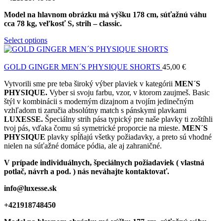
Model
na hlavnom obrázku má výšku 178 cm, súťažnú váhu
cca 78 kg, veľkosť S, strih – classic.
Select options
GOLD GINGER MEN´S PHYSIQUE SHORTS
45,00
€
Vytvorili sme pre teba široký výber plaviek v kategórii
MEN´S
PHYSIQUE.
Vyber si svoju farbu, vzor, v ktorom zaujmeš. Basic
štýl v kombinácii s moderným dizajnom a tvojím jedinečným
vzhľadom ti zaručia absolútny match s pánskymi plavkami
LUXESSE.
Špeciálny strih pása typický pre naše plavky ti zoštíhli
tvoj pás, vďaka čomu sú symetrické proporcie na mieste.
MEN´S
PHYSIQUE
plavky spĺňajú všetky požiadavky, a preto sú vhodné
nielen na súťažné domáce pódia, ale aj zahraničné.
V prípade individuálnych, špeciálnych požiadaviek ( vlastná
potlač, návrh a pod. ) nás neváhajte kontaktovať.
info@luxesse.sk
+421918748450