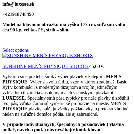
info@luxesse.sk
+421918748450
Model na hlavnom obrázku má výšku 177 cm, súťažnú váhu
cca 90 kg, veľkosť S, strih – slim.
Select options
SUNSHINE MEN´S PHYSIQUE SHORTS
45,00
€
Vytvorili sme pre teba široký výber plaviek v kategórii
MEN´S
PHYSIQUE.
Vyber si svoju farbu, vzor, v ktorom zaujmeš. Basic
štýl v kombinácii s moderným dizajnom a tvojím jedinečným
vzhľadom ti zaručia absolútny match s pánskymi plavkami
LUXESSE.
Špeciálny strih pása typický pre naše plavky ti zoštíhli
tvoj pás, vďaka čomu sú symetrické proporcie na mieste.
MEN´S
PHYSIQUE
plavky spĺňajú všetky požiadavky, a preto sú vhodné
nielen na súťažné domáce pódia, ale aj zahraničné.
V prípade individuálnych, špeciálnych požiadaviek ( vlastná
potlač, návrh a pod. ) nás neváhajte kontaktovať.