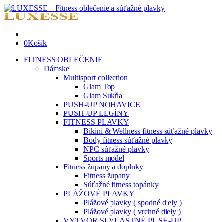
0
Košík
FITNESS OBLEČENIE
Dámske
Multisport collection
Glam Top
Glam Sukňa
PUSH-UP NOHAVICE
PUSH-UP LEGÍNY
FITNESS PLAVKY
Bikini & Wellness fitness súťažné plavky
Body fitness súťažné plavky
NPC súťažné plavky
Sports model
Fitness župany a doplnky
Fitness župany
Súťažné fitness topánky
PLÁŽOVÉ PLAVKY
Plážové plavky ( spodné diely )
Plážové plavky ( vrchné diely )
VYTVOR SI VLASTNÉ PUSH-UP