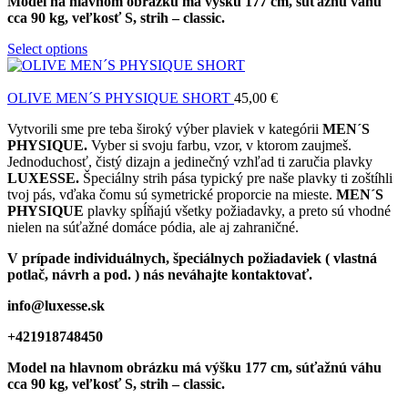
Model
na hlavnom obrázku má výšku 177 cm, súťažnú váhu
cca 90 kg, veľkosť S, strih – classic.
Select options
OLIVE MEN´S PHYSIQUE SHORT
45,00
€
Vytvorili sme pre teba široký výber plaviek v kategórii
MEN´S
PHYSIQUE.
Vyber si svoju farbu, vzor, v ktorom zaujmeš.
Jednoduchosť, čistý dizajn a jedinečný vzhľad ti zaručia plavky
LUXESSE.
Špeciálny strih pása typický pre naše plavky ti zoštíhli
tvoj pás, vďaka čomu sú symetrické proporcie na mieste.
MEN´S
PHYSIQUE
plavky spĺňajú všetky požiadavky, a preto sú vhodné
nielen na súťažné domáce pódia, ale aj zahraničné.
V prípade individuálnych, špeciálnych požiadaviek ( vlastná
potlač, návrh a pod. ) nás neváhajte kontaktovať.
info@luxesse.sk
+421918748450
Model
na hlavnom obrázku má výšku 177 cm, súťažnú váhu
cca 90 kg, veľkosť S, strih – classic.