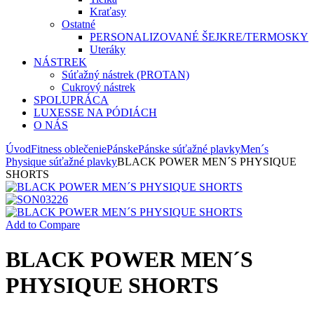
Kraťasy
Ostatné
PERSONALIZOVANÉ ŠEJKRE/TERMOSKY
Uteráky
NÁSTREK
Súťažný nástrek (PROTAN)
Cukrový nástrek
SPOLUPRÁCA
LUXESSE NA PÓDIÁCH
O NÁS
Úvod
Fitness oblečenie
Pánske
Pánske súťažné plavky
Men´s
Physique súťažné plavky
BLACK POWER MEN´S PHYSIQUE
SHORTS
Add to Compare
BLACK POWER MEN´S
PHYSIQUE SHORTS