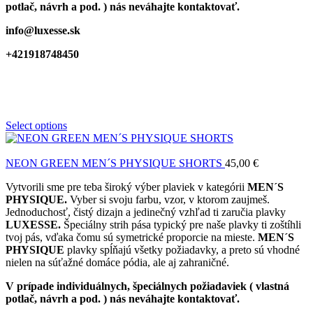
potlač, návrh a pod. ) nás neváhajte kontaktovať.
info@luxesse.sk
+421918748450
Select options
NEON GREEN MEN´S PHYSIQUE SHORTS
45,00
€
Vytvorili sme pre teba široký výber plaviek v kategórii
MEN´S
PHYSIQUE.
Vyber si svoju farbu, vzor, v ktorom zaujmeš.
Jednoduchosť, čistý dizajn a jedinečný vzhľad ti zaručia plavky
LUXESSE.
Špeciálny strih pása typický pre naše plavky ti zoštíhli
tvoj pás, vďaka čomu sú symetrické proporcie na mieste.
MEN´S
PHYSIQUE
plavky spĺňajú všetky požiadavky, a preto sú vhodné
nielen na súťažné domáce pódia, ale aj zahraničné.
V prípade individuálnych, špeciálnych požiadaviek ( vlastná
potlač, návrh a pod. ) nás neváhajte kontaktovať.