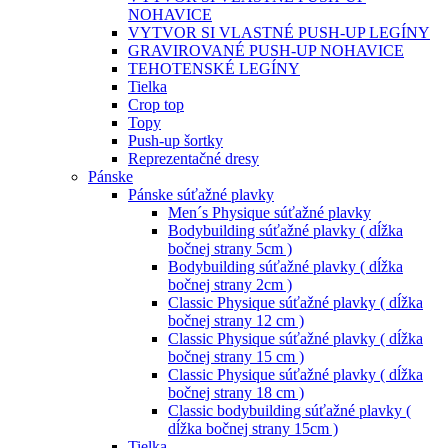
NOHAVICE
VYTVOR SI VLASTNÉ PUSH-UP LEGÍNY
GRAVIROVANÉ PUSH-UP NOHAVICE
TEHOTENSKÉ LEGÍNY
Tielka
Crop top
Topy
Push-up šortky
Reprezentačné dresy
Pánske
Pánske súťažné plavky
Men´s Physique súťažné plavky
Bodybuilding súťažné plavky ( dĺžka
bočnej strany 5cm )
Bodybuilding súťažné plavky ( dĺžka
bočnej strany 2cm )
Classic Physique súťažné plavky ( dĺžka
bočnej strany 12 cm )
Classic Physique súťažné plavky ( dĺžka
bočnej strany 15 cm )
Classic Physique súťažné plavky ( dĺžka
bočnej strany 18 cm )
Classic bodybuilding súťažné plavky (
dĺžka bočnej strany 15cm )
Tielka