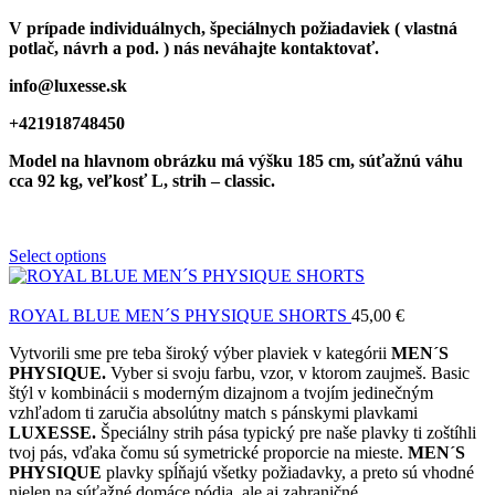
V prípade individuálnych, špeciálnych požiadaviek ( vlastná
potlač, návrh a pod. ) nás neváhajte kontaktovať.
info@luxesse.sk
+421918748450
Model
na hlavnom obrázku má výšku 185 cm, súťažnú váhu
cca 92 kg, veľkosť L, strih – classic.
Select options
ROYAL BLUE MEN´S PHYSIQUE SHORTS
45,00
€
Vytvorili sme pre teba široký výber plaviek v kategórii
MEN´S
PHYSIQUE.
Vyber si svoju farbu, vzor, v ktorom zaujmeš. Basic
štýl v kombinácii s moderným dizajnom a tvojím jedinečným
vzhľadom ti zaručia absolútny match s pánskymi plavkami
LUXESSE.
Špeciálny strih pása typický pre naše plavky ti zoštíhli
tvoj pás, vďaka čomu sú symetrické proporcie na mieste.
MEN´S
PHYSIQUE
plavky spĺňajú všetky požiadavky, a preto sú vhodné
nielen na súťažné domáce pódia, ale aj zahraničné.