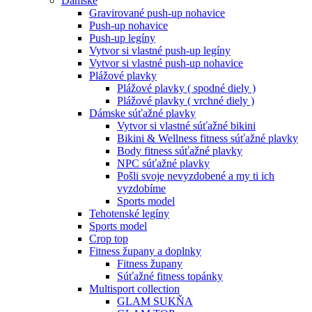
Dámske
Gravirované push-up nohavice
Push-up nohavice
Push-up legíny
Vytvor si vlastné push-up legíny
Vytvor si vlastné push-up nohavice
Plážové plavky
Plážové plavky ( spodné diely )
Plážové plavky ( vrchné diely )
Dámske súťažné plavky
Vytvor si vlastné súťažné bikini
Bikini & Wellness fitness súťažné plavky
Body fitness súťažné plavky
NPC súťažné plavky
Pošli svoje nevyzdobené a my ti ich
vyzdobíme
Sports model
Tehotenské legíny
Sports model
Crop top
Fitness župany a doplnky
Fitness župany
Súťažné fitness topánky
Multisport collection
GLAM SUKŇA