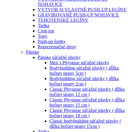
NOHAVICE
VYTVOR SI VLASTNÉ PUSH-UP LEGÍNY
GRAVIROVANÉ PUSH-UP NOHAVICE
TEHOTENSKÉ LEGÍNY
Tielka
Crop top
Topy
Push-up šortky
Reprezentačné dresy
Pánske
Pánske súťažné plavky
Men´s Physique súťažné plavky
Bodybuilding súťažné plavky ( dĺžka
bočnej strany 5cm )
Bodybuilding súťažné plavky ( dĺžka
bočnej strany 2cm )
Classic Physique súťažné plavky ( dĺžka
bočnej strany 12 cm )
Classic Physique súťažné plavky ( dĺžka
bočnej strany 15 cm )
Classic Physique súťažné plavky ( dĺžka
bočnej strany 18 cm )
Classic bodybuilding súťažné plavky (
dĺžka bočnej strany 15cm )
Tielka