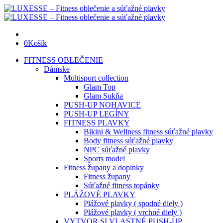
0
Košík
FITNESS OBLEČENIE
Dámske
Multisport collection
Glam Top
Glam Sukňa
PUSH-UP NOHAVICE
PUSH-UP LEGÍNY
FITNESS PLAVKY
Bikini & Wellness fitness súťažné plavky
Body fitness súťažné plavky
NPC súťažné plavky
Sports model
Fitness župany a doplnky
Fitness župany
Súťažné fitness topánky
PLÁŽOVÉ PLAVKY
Plážové plavky ( spodné diely )
Plážové plavky ( vrchné diely )
VYTVOR SI VLASTNÉ PUSH-UP