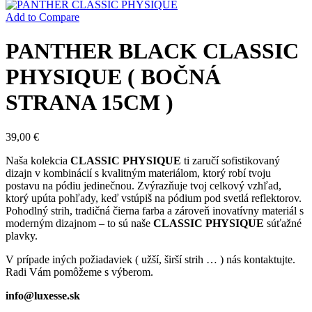
Add to Compare
PANTHER BLACK CLASSIC
PHYSIQUE ( BOČNÁ
STRANA 15CM )
39,00
€
Naša kolekcia
CLASSIC PHYSIQUE
ti zaručí sofistikovaný
dizajn v kombinácií s kvalitným materiálom, ktorý robí tvoju
postavu na pódiu jedinečnou. Zvýrazňuje tvoj celkový vzhľad,
ktorý upúta pohľady, keď vstúpiš na pódium pod svetlá reflektorov.
Pohodlný strih, tradičná čierna farba a zároveň inovatívny materiál s
moderným dizajnom – to sú naše
CLASSIC PHYSIQUE
súťažné
plavky.
V prípade iných požiadaviek ( užší, širší strih … ) nás kontaktujte.
Radi Vám pomôžeme s výberom.
info@luxesse.sk