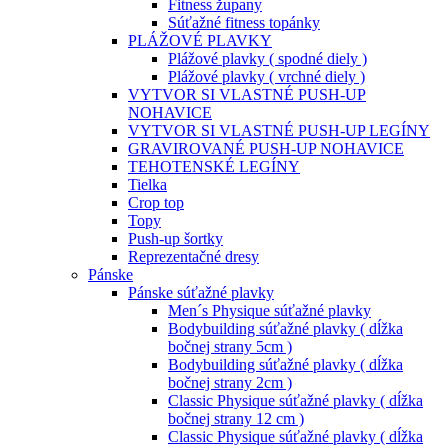
Fitness župany
Súťažné fitness topánky
PLÁŽOVÉ PLAVKY
Plážové plavky ( spodné diely )
Plážové plavky ( vrchné diely )
VYTVOR SI VLASTNÉ PUSH-UP
NOHAVICE
VYTVOR SI VLASTNÉ PUSH-UP LEGÍNY
GRAVIROVANÉ PUSH-UP NOHAVICE
TEHOTENSKÉ LEGÍNY
Tielka
Crop top
Topy
Push-up šortky
Reprezentačné dresy
Pánske
Pánske súťažné plavky
Men´s Physique súťažné plavky
Bodybuilding súťažné plavky ( dĺžka
bočnej strany 5cm )
Bodybuilding súťažné plavky ( dĺžka
bočnej strany 2cm )
Classic Physique súťažné plavky ( dĺžka
bočnej strany 12 cm )
Classic Physique súťažné plavky ( dĺžka