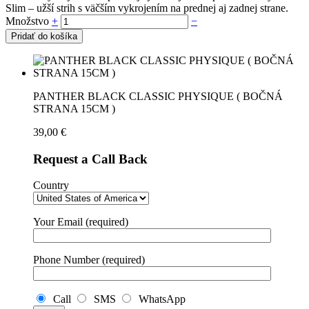
Slim – užší strih s väčším vykrojením na prednej aj zadnej strane.
Množstvo
+
−
Pridať do košíka
PANTHER BLACK CLASSIC PHYSIQUE ( BOČNÁ
STRANA 15CM )
39,00
€
Request a Call Back
Country
Your Email (required)
Phone Number (required)
Call
SMS
WhatsApp