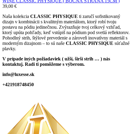
WINE CLASSIC PHYSIQUE ( BOČNÁ STRANA 15CM )
39,00
€
Naša kolekcia
CLASSIC PHYSIQUE
ti zaručí sofistikovaný
dizajn v kombinácii s kvalitným materiálom, ktorý robí tvoju
postavu na pódiu jedinečnou. Zvýrazňuje tvoj celkový vzhľad,
ktorý upúta pohľady, keď vstúpiš na pódium pod svetlá reflektorov.
Pohodlný strih, štýlové prevedenie a zároveň inovatívny materiál s
moderným dizajnom – to sú naše
CLASSIC PHYSIQUE
súťažné
plavky.
V prípade iných požiadaviek ( užší, širší strih … ) nás
kontaktuj. Radi ti pomôžeme s výberom.
info@luxesse.sk
+421918748450