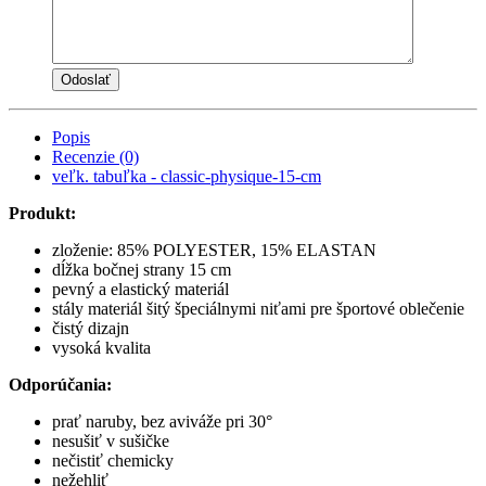
Popis
Recenzie (0)
veľk. tabuľka - classic-physique-15-cm
Produkt:
zloženie: 85% POLYESTER, 15% ELASTAN
dĺžka bočnej strany 15 cm
pevný a elastický materiál
stály materiál šitý špeciálnymi niťami pre športové oblečenie
čistý dizajn
vysoká kvalita
Odporúčania:
prať naruby, bez aviváže pri 30°
nesušiť v sušičke
nečistiť chemicky
nežehliť