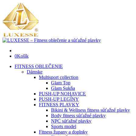
0
Košík
FITNESS OBLEČENIE
Dámske
Multisport collection
Glam Top
Glam Sukňa
PUSH-UP NOHAVICE
PUSH-UP LEGÍNY
FITNESS PLAVKY
Bikini & Wellness fitness súťažné plavky
Body fitness súťažné plavky
NPC súťažné plavky
Sports model
Fitness župany a doplnky