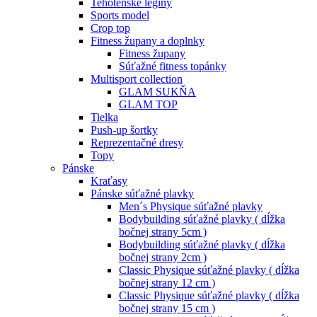
Tehotenské legíny
Sports model
Crop top
Fitness župany a doplnky
Fitness župany
Súťažné fitness topánky
Multisport collection
GLAM SUKŇA
GLAM TOP
Tielka
Push-up šortky
Reprezentačné dresy
Topy
Pánske
Kraťasy
Pánske súťažné plavky
Men´s Physique súťažné plavky
Bodybuilding súťažné plavky ( dĺžka
bočnej strany 5cm )
Bodybuilding súťažné plavky ( dĺžka
bočnej strany 2cm )
Classic Physique súťažné plavky ( dĺžka
bočnej strany 12 cm )
Classic Physique súťažné plavky ( dĺžka
bočnej strany 15 cm )