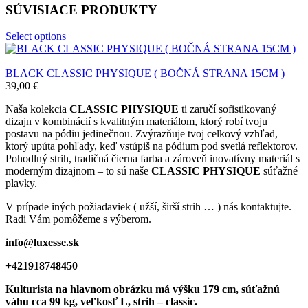
SÚVISIACE PRODUKTY
Select options
BLACK CLASSIC PHYSIQUE ( BOČNÁ STRANA 15CM )
39,00
€
Naša kolekcia
CLASSIC PHYSIQUE
ti zaručí sofistikovaný
dizajn v kombinácií s kvalitným materiálom, ktorý robí tvoju
postavu na pódiu jedinečnou. Zvýrazňuje tvoj celkový vzhľad,
ktorý upúta pohľady, keď vstúpiš na pódium pod svetlá reflektorov.
Pohodlný strih, tradičná čierna farba a zároveň inovatívny materiál s
moderným dizajnom – to sú naše
CLASSIC PHYSIQUE
súťažné
plavky.
V prípade iných požiadaviek ( užší, širší strih … ) nás kontaktujte.
Radi Vám pomôžeme s výberom.
info@luxesse.sk
+421918748450
Kulturista na hlavnom obrázku má výšku 179 cm, súťažnú
váhu cca 99 kg, veľkosť L, strih – classic.