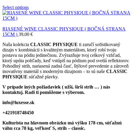
Select options
RIASENÉ WINE CLASSIC PHYSIQUE ( BOČNÁ STRANA
15CM )
39,00
€
Naša kolekcia
CLASSIC PHYSIQUE
ti zaručí sofistikovaný
dizajn v kombinácii s kvalitným materiálom, ktorý robí tvoju
postavu na pódiu jedinečnou. Zvýrazňuje tvoj celkový vzhľad,
ktorý upúta pohľady, keď vstúpiš na pódium pod svetlá reflektorov.
Pohodlný strih, nariasená zadná časť, štýlové prevedenie a zároveň
inovatívny materiál s moderným dizajnom – to sú naše
CLASSIC
PHYSIQUE
súťažné plavky.
V prípade iných požiadaviek ( užší, širší strih … ) nás
kontaktuj. Radi ti pomôžeme s výberom.
info@luxesse.sk
+421918748450
Kulturista na hlavnom obrázku má výšku 178 cm, súťažnú
váhu cca 78 kg, veľkosť S, strih – classic.