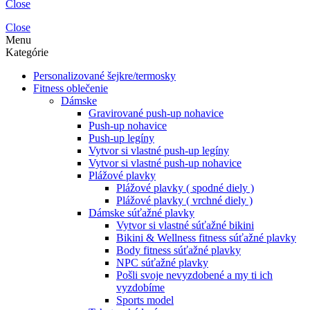
Close
Close
Menu
Kategórie
Personalizované šejkre/termosky
Fitness oblečenie
Dámske
Gravirované push-up nohavice
Push-up nohavice
Push-up legíny
Vytvor si vlastné push-up legíny
Vytvor si vlastné push-up nohavice
Plážové plavky
Plážové plavky ( spodné diely )
Plážové plavky ( vrchné diely )
Dámske súťažné plavky
Vytvor si vlastné súťažné bikini
Bikini & Wellness fitness súťažné plavky
Body fitness súťažné plavky
NPC súťažné plavky
Pošli svoje nevyzdobené a my ti ich
vyzdobíme
Sports model