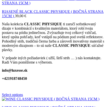
RIASENÉ BLACK CLASSIC PHYSIQUE ( BOČNÁ STRANA
15CM )
39,00
€
Naša kolekcia
CLASSIC PHYSIQUE
ti zaručí sofistikovaný
dizajn v kombinácií s kvalitným materiálom, ktorý robí tvoju
postavu na pódiu jedinečnou. Zvýrazňuje tvoj celkový vzhľad,
ktorý upúta pohľady, keď vstúpiš na pódium pod svetlá reflektorov.
Pohodlný strih, tradičná čierna farba a zároveň inovatívny materiál s
moderným dizajnom – to sú naše
CLASSIC PHYSIQUE
súťažné
plavky.
V prípade iných požiadaviek ( užší, širší strih … ) nás kontaktujte.
Radi Vám pomôžeme s výberom.
info@luxesse.sk
+421918748450
Select options