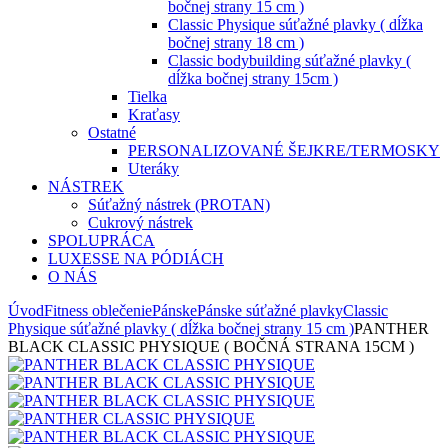
bočnej strany 15 cm )
Classic Physique súťažné plavky ( dĺžka
bočnej strany 18 cm )
Classic bodybuilding súťažné plavky (
dĺžka bočnej strany 15cm )
Tielka
Kraťasy
Ostatné
PERSONALIZOVANÉ ŠEJKRE/TERMOSKY
Uteráky
NÁSTREK
Súťažný nástrek (PROTAN)
Cukrový nástrek
SPOLUPRÁCA
LUXESSE NA PÓDIÁCH
O NÁS
Úvod
Fitness oblečenie
Pánske
Pánske súťažné plavky
Classic
Physique súťažné plavky ( dĺžka bočnej strany 15 cm )
PANTHER
BLACK CLASSIC PHYSIQUE ( BOČNÁ STRANA 15CM )