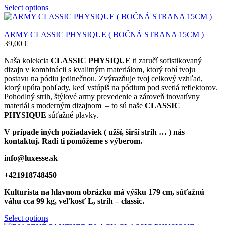
Select options
ARMY CLASSIC PHYSIQUE ( BOČNÁ STRANA 15CM )
39,00
€
Naša kolekcia
CLASSIC PHYSIQUE
ti zaručí sofistikovaný
dizajn v kombinácii s kvalitným materiálom, ktorý robí tvoju
postavu na pódiu jedinečnou. Zvýrazňuje tvoj celkový vzhľad,
ktorý upúta pohľady, keď vstúpiš na pódium pod svetlá reflektorov.
Pohodlný strih, štýlové army prevedenie a zároveň inovatívny
materiál s moderným dizajnom – to sú naše
CLASSIC
PHYSIQUE
súťažné plavky.
V prípade iných požiadaviek ( užší, širší strih … ) nás
kontaktuj. Radi ti pomôžeme s výberom.
info@luxesse.sk
+421918748450
Kulturista na hlavnom obrázku má výšku 179 cm, súťažnú
váhu cca 99 kg, veľkosť L, strih – classic.
Select options