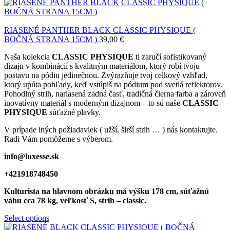
RIASENÉ PANTHER BLACK CLASSIC PHYSIQUE (
BOČNÁ STRANA 15CM )
39,00
€
Naša kolekcia
CLASSIC PHYSIQUE
ti zaručí sofistikovaný
dizajn v kombinácií s kvalitným materiálom, ktorý robí tvoju
postavu na pódiu jedinečnou. Zvýrazňuje tvoj celkový vzhľad,
ktorý upúta pohľady, keď vstúpiš na pódium pod svetlá reflektorov.
Pohodlný strih, nariasená zadná časť, tradičná čierna farba a zároveň
inovatívny materiál s moderným dizajnom – to sú naše
CLASSIC
PHYSIQUE
súťažné plavky.
V prípade iných požiadaviek ( užší, širší strih … ) nás kontaktujte.
Radi Vám pomôžeme s výberom.
info@luxesse.sk
+421918748450
Kulturista
na hlavnom obrázku má výšku 178 cm, súťažnú
váhu cca 78 kg, veľkosť S, strih – classic.
Select options