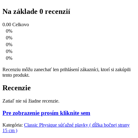
Na základe 0 recenzií
0.00
Celkovo
0%
0%
0%
0%
0%
Recenziu môžu zanechať len prihlásení zákazníci, ktorí si zakúpili
tento produkt.
Recenzie
Zatiaľ nie sú žiadne recenzie.
Pre zobrazenie prosím kliknite sem
Kategória:
Classic Physique súťažné plavky ( dĺžka bočnej strany
15 cm )