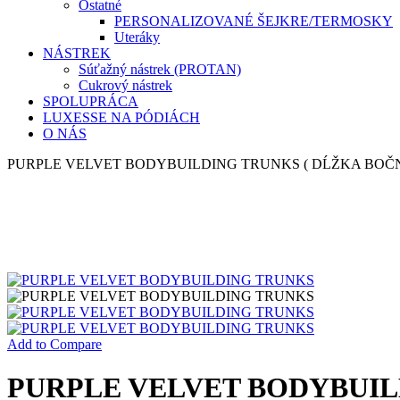
Ostatné
PERSONALIZOVANÉ ŠEJKRE/TERMOSKY
Uteráky
NÁSTREK
Súťažný nástrek (PROTAN)
Cukrový nástrek
SPOLUPRÁCA
LUXESSE NA PÓDIÁCH
O NÁS
PURPLE VELVET BODYBUILDING TRUNKS ( DĹŽKA BOČN
Add to Compare
PURPLE VELVET BODYBUIL