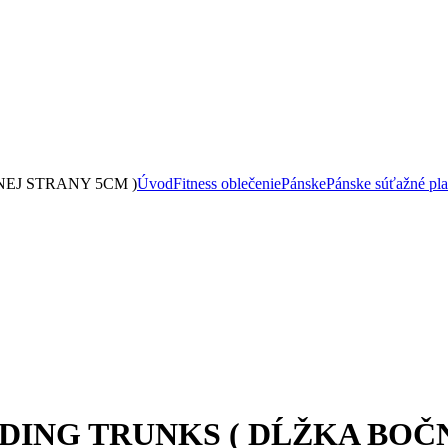
EJ STRANY 5CM )
Úvod
Fitness oblečenie
Pánske
Pánske súťažné pl
DING TRUNKS ( DĹŽKA BOČN