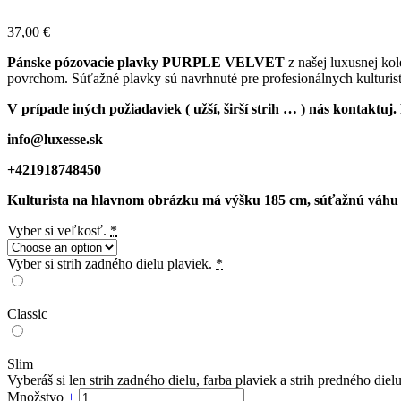
37,00
€
Pánske pózovacie plavky PURPLE VELVET
z našej luxusnej ko
povrchom. Súťažné plavky sú navrhnuté pre profesionálnych kulturis
V prípade iných požiadaviek ( užší, širší strih … ) nás kontaktu
info@luxesse.sk
+421918748450
Kulturista na hlavnom obrázku má výšku 185 cm, súťažnú váhu cc
Vyber si veľkosť.
*
Vyber si strih zadného dielu plaviek.
*
Classic
Slim
Vyberáš si len strih zadného dielu, farba plaviek a strih predného di
Množstvo
+
−