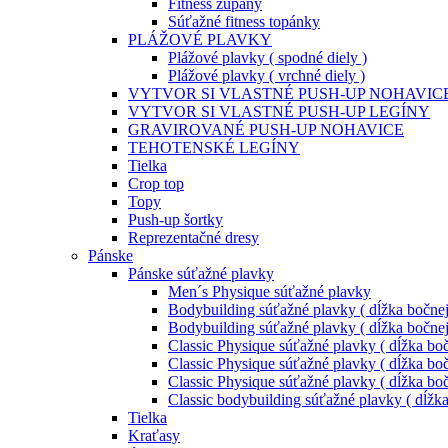
Fitness župany
Súťažné fitness topánky
PLÁŽOVÉ PLAVKY
Plážové plavky ( spodné diely )
Plážové plavky ( vrchné diely )
VYTVOR SI VLASTNÉ PUSH-UP NOHAVIC
VYTVOR SI VLASTNÉ PUSH-UP LEGÍNY
GRAVIROVANÉ PUSH-UP NOHAVICE
TEHOTENSKÉ LEGÍNY
Tielka
Crop top
Topy
Push-up šortky
Reprezentačné dresy
Pánske
Pánske súťažné plavky
Men´s Physique súťažné plavky
Bodybuilding súťažné plavky ( dĺžka bočnej
Bodybuilding súťažné plavky ( dĺžka bočnej
Classic Physique súťažné plavky ( dĺžka boč
Classic Physique súťažné plavky ( dĺžka boč
Classic Physique súťažné plavky ( dĺžka boč
Classic bodybuilding súťažné plavky ( dĺžk
Tielka
Kraťasy