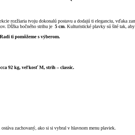
lekcie rozžiaria tvoju dokonalú postavu a dodajú ti eleganciu, vďak
tov. Dĺžka bočného strihu je
5 cm
. Kulturistické plavky sú šité tak, a
j. Radi ti pomôžeme s výberom.
a 92 kg, veľkosť M, strih – classic.
elu ostáva zachovaný, ako si si vybral v hlavnom menu plaviek.