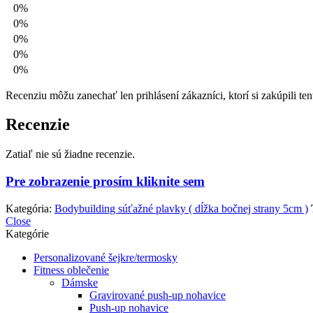
0%
0%
0%
0%
0%
Recenziu môžu zanechať len prihlásení zákazníci, ktorí si zakúpili ten
Recenzie
Zatiaľ nie sú žiadne recenzie.
Pre zobrazenie prosím kliknite sem
Kategória:
Bodybuilding súťažné plavky ( dĺžka bočnej strany 5cm )
Close
Kategórie
Personalizované šejkre/termosky
Fitness oblečenie
Dámske
Gravirované push-up nohavice
Push-up nohavice