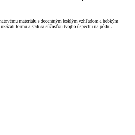
a zamatovému materiálu s decentným lesklým vzhľadom a hebkým
by ukázali formu a stali sa súčasťou tvojho úspechu na pódiu.