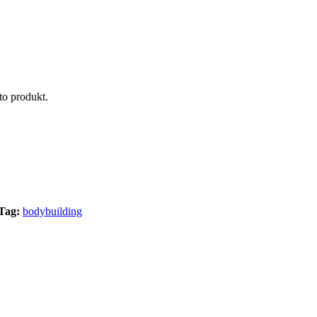
to produkt.
Tag:
bodybuilding