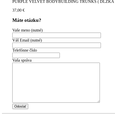
PURPLE VELVET BODYBUILDING TRUNKS ( DĹŽKA 
37,00
€
Máte otázku?
Vaše meno (nutné)
Váš Email (nutné)
Telefónne číslo
Vaša správa