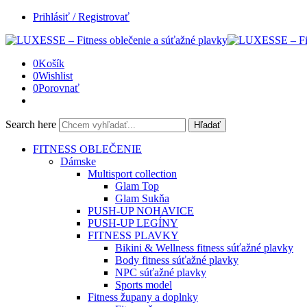
Prihlásiť / Registrovať
0
Košík
0
Wishlist
0
Porovnať
Search here
Hľadať
FITNESS OBLEČENIE
Dámske
Multisport collection
Glam Top
Glam Sukňa
PUSH-UP NOHAVICE
PUSH-UP LEGÍNY
FITNESS PLAVKY
Bikini & Wellness fitness súťažné plavky
Body fitness súťažné plavky
NPC súťažné plavky
Sports model
Fitness župany a doplnky