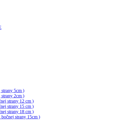
E
 strany 5cm )
 strany 2cm )
nej strany 12 cm )
nej strany 15 cm )
nej strany 18 cm )
a bočnej strany 15cm )