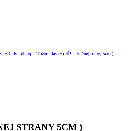
avky
Bodybuilding súťažné plavky ( dĺžka bočnej strany 5cm )
EJ STRANY 5CM )