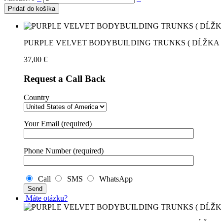
Pridať do košíka
PURPLE VELVET BODYBUILDING TRUNKS ( DĹŽKA 
37,00
€
Request a Call Back
Country
Your Email (required)
Phone Number (required)
Call
SMS
WhatsApp
Máte otázku?