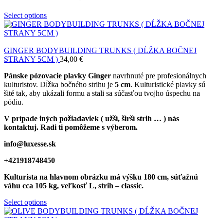
Select options
GINGER BODYBUILDING TRUNKS ( DĹŽKA BOČNEJ
STRANY 5CM )
34,00
€
Pánske pózovacie plavky Ginger
navrhnuté pre profesionálnych
kulturistov. Dĺžka bočného strihu je
5 cm
. Kulturistické plavky sú
šité tak, aby ukázali formu a stali sa súčasťou tvojho úspechu na
pódiu.
V prípade iných požiadaviek ( užší, širší strih … ) nás
kontaktuj. Radi ti pomôžeme s výberom.
info@luxesse.sk
+421918748450
Kulturista na hlavnom obrázku má výšku 180 cm, súťažnú
váhu cca 105 kg, veľkosť L, strih – classic.
Select options