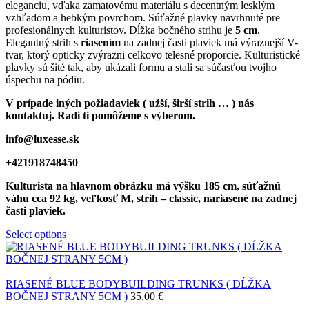
eleganciu, vďaka zamatovému materiálu s decentným lesklým
vzhľadom a hebkým povrchom. Súťažné plavky navrhnuté pre
profesionálnych kulturistov. Dĺžka bočného strihu je
5 cm
.
Elegantný strih s
riasením
na zadnej časti plaviek má výraznejší V-
tvar, ktorý opticky zvýrazni celkovo telesné proporcie. Kulturistické
plavky sú šité tak, aby ukázali formu a stali sa súčasťou tvojho
úspechu na pódiu.
V prípade iných požiadaviek ( užší, širší strih … ) nás
kontaktuj. Radi ti pomôžeme s výberom.
info@luxesse.sk
+421918748450
Kulturista na hlavnom obrázku má výšku 185 cm, súťažnú
váhu cca 92 kg, veľkosť M, strih – classic, nariasené na zadnej
časti plaviek.
Select options
RIASENÉ BLUE BODYBUILDING TRUNKS ( DĹŽKA
BOČNEJ STRANY 5CM )
35,00
€