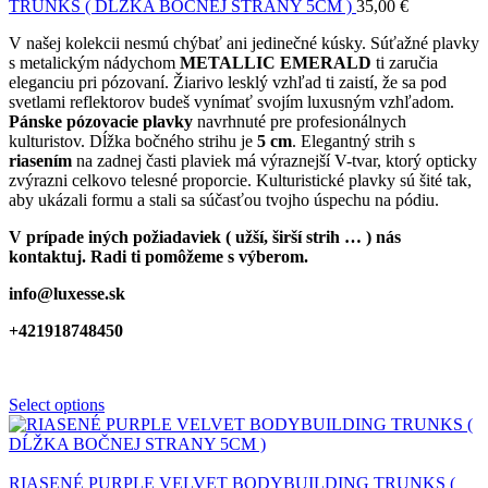
TRUNKS ( DĹŽKA BOČNEJ STRANY 5CM )
35,00
€
V našej kolekcii nesmú chýbať ani jedinečné kúsky. Súťažné plavky
s metalickým nádychom
METALLIC EMERALD
ti zaručia
eleganciu pri pózovaní. Žiarivo lesklý vzhľad ti zaistí, že sa pod
svetlami reflektorov budeš vynímať svojím luxusným vzhľadom.
Pánske pózovacie plavky
navrhnuté pre profesionálnych
kulturistov. Dĺžka bočného strihu je
5 cm
. Elegantný strih s
riasením
na zadnej časti plaviek má výraznejší V-tvar, ktorý opticky
zvýrazni celkovo telesné proporcie. Kulturistické plavky sú šité tak,
aby ukázali formu a stali sa súčasťou tvojho úspechu na pódiu.
V prípade iných požiadaviek ( užší, širší strih … ) nás
kontaktuj. Radi ti pomôžeme s výberom.
info@luxesse.sk
+421918748450
Select options
RIASENÉ PURPLE VELVET BODYBUILDING TRUNKS (