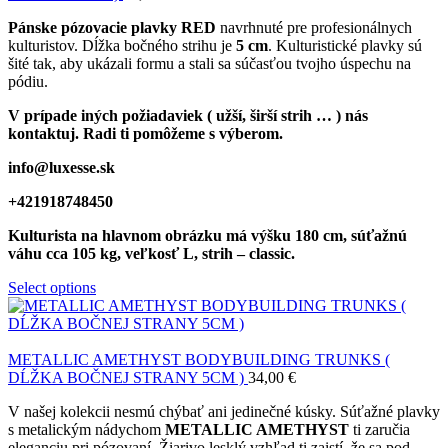
Pánske pózovacie plavky RED
navrhnuté pre profesionálnych
kulturistov. Dĺžka bočného strihu je
5 cm
. Kulturistické plavky sú
šité tak, aby ukázali formu a stali sa súčasťou tvojho úspechu na
pódiu.
V prípade iných požiadaviek ( užší, širší strih … ) nás
kontaktuj. Radi ti pomôžeme s výberom.
info@luxesse.sk
+421918748450
Kulturista na hlavnom obrázku má výšku 180 cm, súťažnú
váhu cca 105 kg, veľkosť L, strih – classic.
Select options
METALLIC AMETHYST BODYBUILDING TRUNKS (
DĹŽKA BOČNEJ STRANY 5CM )
34,00
€
V našej kolekcii nesmú chýbať ani jedinečné kúsky. Súťažné plavky
s metalickým nádychom
METALLIC AMETHYST
ti zaručia
eleganciu pri pózovaní. Žiarivo lesklý vzhľad ti zaistí, že sa pod