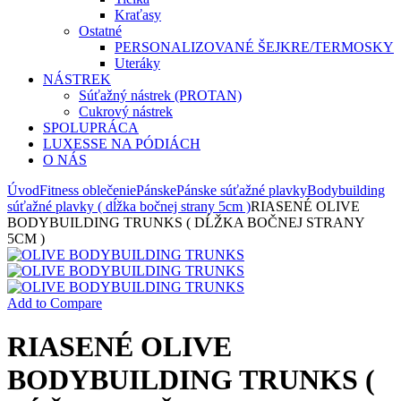
Kraťasy
Ostatné
PERSONALIZOVANÉ ŠEJKRE/TERMOSKY
Uteráky
NÁSTREK
Súťažný nástrek (PROTAN)
Cukrový nástrek
SPOLUPRÁCA
LUXESSE NA PÓDIÁCH
O NÁS
Úvod
Fitness oblečenie
Pánske
Pánske súťažné plavky
Bodybuilding
súťažné plavky ( dĺžka bočnej strany 5cm )
RIASENÉ OLIVE
BODYBUILDING TRUNKS ( DĹŽKA BOČNEJ STRANY
5CM )
Add to Compare
RIASENÉ OLIVE
BODYBUILDING TRUNKS (