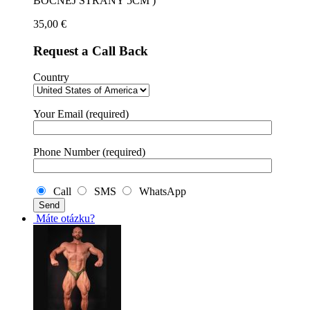
BOČNEJ STRANY 5CM )
35,00
€
Request a Call Back
Country
Your Email (required)
Phone Number (required)
Call
SMS
WhatsApp
Máte otázku?