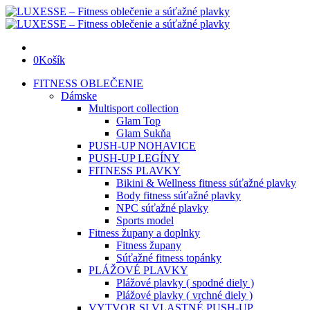
0
Košík
FITNESS OBLEČENIE
Dámske
Multisport collection
Glam Top
Glam Sukňa
PUSH-UP NOHAVICE
PUSH-UP LEGÍNY
FITNESS PLAVKY
Bikini & Wellness fitness súťažné plavky
Body fitness súťažné plavky
NPC súťažné plavky
Sports model
Fitness župany a doplnky
Fitness župany
Súťažné fitness topánky
PLÁŽOVÉ PLAVKY
Plážové plavky ( spodné diely )
Plážové plavky ( vrchné diely )
VYTVOR SI VLASTNÉ PUSH-UP