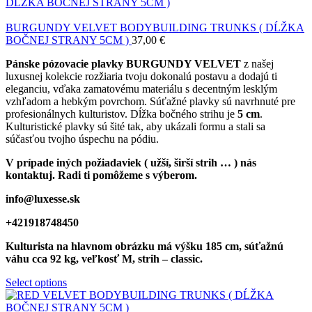
BURGUNDY VELVET BODYBUILDING TRUNKS ( DĹŽKA
BOČNEJ STRANY 5CM )
37,00
€
Pánske pózovacie plavky BURGUNDY VELVET
z našej
luxusnej kolekcie rozžiaria tvoju dokonalú postavu a dodajú ti
eleganciu, vďaka zamatovému materiálu s decentným lesklým
vzhľadom a hebkým povrchom. Súťažné plavky sú navrhnuté pre
profesionálnych kulturistov. Dĺžka bočného strihu je
5 cm
.
Kulturistické plavky sú šité tak, aby ukázali formu a stali sa
súčasťou tvojho úspechu na pódiu.
V prípade iných požiadaviek ( užší, širší strih … ) nás
kontaktuj. Radi ti pomôžeme s výberom.
info@luxesse.sk
+421918748450
Kulturista na hlavnom obrázku má výšku 185 cm, súťažnú
váhu cca 92 kg, veľkosť M, strih – classic.
Select options