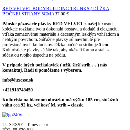
RED VELVET BODYBUILDING TRUNKS ( DĹŽKA
BOČNEJ STRANY 5CM )
37,00
€
Pánske pózovacie plavky RED VELVET
z našej luxusnej
kolekcie rozžiaria tvoju dokonalú postavu a dodajú ti eleganciu,
vďaka zamatovému materiálu s decentným lesklým vzhľadom a
hebkým povrchom. Súťažné plavky sú navrhnuté pre
profesionálnych kulturistov. Dĺžka bočného strihu je
5 cm
.
Kulturistické plavky sú šité tak, aby ukázali formu a stali sa
súčasťou tvojho úspechu na pódiu.
V prípade iných požiadaviek ( užší, širší strih … ) nás
kontaktuj. Radi ti pomôžeme s výberom.
info@luxesse.sk
+421918748450
Kulturista na hlavnom obrázku má výšku 185 cm, súťažnú
váhu cca 92 kg, veľkosť M, strih – classic.
LUXESSE – fitness s.r.o.
IČO: 55 670 814