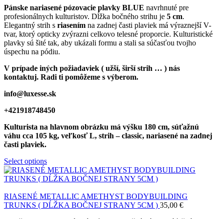
Pánske nariasené pózovacie plavky BLUE
navrhnuté pre
profesionálnych kulturistov. Dĺžka bočného strihu je
5 cm
.
Elegantný strih s
riasením
na zadnej časti plaviek má výraznejší V-
tvar, ktorý opticky zvýrazni celkovo telesné proporcie. Kulturistické
plavky sú šité tak, aby ukázali formu a stali sa súčasťou tvojho
úspechu na pódiu.
V prípade iných požiadaviek ( užší, širší strih … ) nás
kontaktuj. Radi ti pomôžeme s výberom.
info@luxesse.sk
+421918748450
Kulturista na hlavnom obrázku má výšku 180 cm, súťažnú
váhu cca 105 kg, veľkosť L, strih – classic, nariasené na zadnej
časti plaviek.
Select options
RIASENÉ METALLIC AMETHYST BODYBUILDING
TRUNKS ( DĹŽKA BOČNEJ STRANY 5CM )
35,00
€