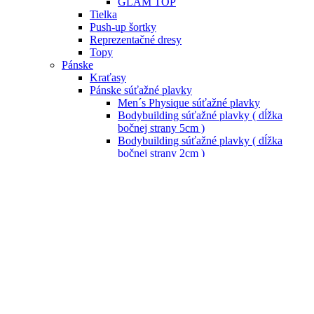
GLAM TOP
Tielka
Push-up šortky
Reprezentačné dresy
Topy
Pánske
Kraťasy
Pánske súťažné plavky
Men´s Physique súťažné plavky
Bodybuilding súťažné plavky ( dĺžka
bočnej strany 5cm )
Bodybuilding súťažné plavky ( dĺžka
bočnej strany 2cm )
Classic Physique súťažné plavky ( dĺžka
bočnej strany 12 cm )
Classic Physique súťažné plavky ( dĺžka
bočnej strany 15 cm )
Classic Physique súťažné plavky ( dĺžka
bočnej strany 18 cm )
Classic bodybuilding súťažné plavky (
dĺžka bočnej strany 15cm )
Tielka
Ostatné
Uteráky