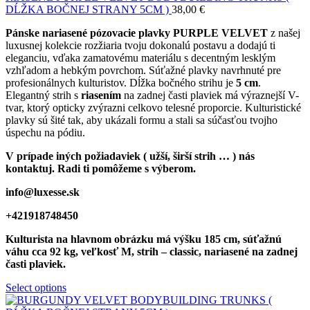
DĹŽKA BOČNEJ STRANY 5CM )
38,00
€
Pánske nariasené pózovacie plavky PURPLE VELVET
z našej
luxusnej kolekcie rozžiaria tvoju dokonalú postavu a dodajú ti
eleganciu, vďaka zamatovému materiálu s decentným lesklým
vzhľadom a hebkým povrchom. Súťažné plavky navrhnuté pre
profesionálnych kulturistov. Dĺžka bočného strihu je
5 cm
.
Elegantný strih s
riasením
na zadnej časti plaviek má výraznejší V-
tvar, ktorý opticky zvýrazni celkovo telesné proporcie. Kulturistické
plavky sú šité tak, aby ukázali formu a stali sa súčasťou tvojho
úspechu na pódiu.
V prípade iných požiadaviek ( užší, širší strih … ) nás
kontaktuj. Radi ti pomôžeme s výberom.
info@luxesse.sk
+421918748450
Kulturista na hlavnom obrázku má výšku 185 cm, súťažnú
váhu cca 92 kg, veľkosť M, strih – classic, nariasené na zadnej
časti plaviek.
Select options