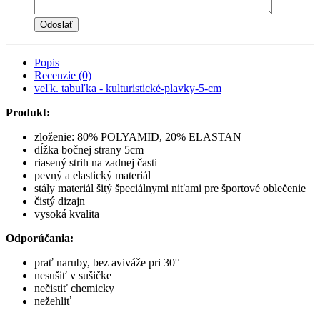
Popis
Recenzie (0)
veľk. tabuľka - kulturistické-plavky-5-cm
Produkt:
zloženie: 80% POLYAMID, 20% ELASTAN
dĺžka bočnej strany 5cm
riasený strih na zadnej časti
pevný a elastický materiál
stály materiál šitý špeciálnymi niťami pre športové oblečenie
čistý dizajn
vysoká kvalita
Odporúčania:
prať naruby, bez aviváže pri 30°
nesušiť v sušičke
nečistiť chemicky
nežehliť