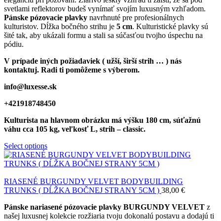
svetlami reflektorov budeš vynímať svojím luxusným vzhľadom.
Pánske pózovacie plavky
navrhnuté pre profesionálnych
kulturistov. Dĺžka bočného strihu je
5 cm
. Kulturistické plavky sú
šité tak, aby ukázali formu a stali sa súčasťou tvojho úspechu na
pódiu.
V prípade iných požiadaviek ( užší, širší strih … ) nás
kontaktuj. Radi ti pomôžeme s výberom.
info@luxesse.sk
+421918748450
Kulturista na hlavnom obrázku má výšku 180 cm, súťažnú
váhu cca 105 kg, veľkosť L, strih – classic.
Select options
RIASENÉ BURGUNDY VELVET BODYBUILDING
TRUNKS ( DĹŽKA BOČNEJ STRANY 5CM )
38,00
€
Pánske nariasené pózovacie plavky BURGUNDY VELVET
z
našej luxusnej kolekcie rozžiaria tvoju dokonalú postavu a dodajú ti