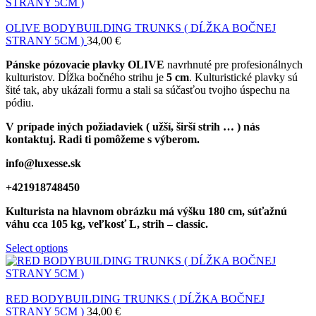
OLIVE BODYBUILDING TRUNKS ( DĹŽKA BOČNEJ
STRANY 5CM )
34,00
€
Pánske pózovacie plavky OLIVE
navrhnuté pre profesionálnych
kulturistov. Dĺžka bočného strihu je
5 cm
. Kulturistické plavky sú
šité tak, aby ukázali formu a stali sa súčasťou tvojho úspechu na
pódiu.
V prípade iných požiadaviek ( užší, širší strih … ) nás
kontaktuj. Radi ti pomôžeme s výberom.
info@luxesse.sk
+421918748450
Kulturista na hlavnom obrázku má výšku 180 cm, súťažnú
váhu cca 105 kg, veľkosť L, strih – classic.
Select options
RED BODYBUILDING TRUNKS ( DĹŽKA BOČNEJ
STRANY 5CM )
34,00
€