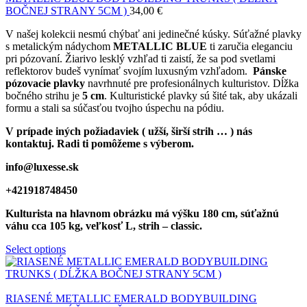
BOČNEJ STRANY 5CM )
34,00
€
V našej kolekcii nesmú chýbať ani jedinečné kúsky. Súťažné plavky
s metalickým nádychom
METALLIC BLUE
ti zaručia eleganciu
pri pózovaní. Žiarivo lesklý vzhľad ti zaistí, že sa pod svetlami
reflektorov budeš vynímať svojím luxusným vzhľadom.
Pánske
pózovacie plavky
navrhnuté pre profesionálnych kulturistov. Dĺžka
bočného strihu je
5 cm
. Kulturistické plavky sú šité tak, aby ukázali
formu a stali sa súčasťou tvojho úspechu na pódiu.
V prípade iných požiadaviek ( užší, širší strih … ) nás
kontaktuj. Radi ti pomôžeme s výberom.
info@luxesse.sk
+421918748450
Kulturista na hlavnom obrázku má výšku 180 cm, súťažnú
váhu cca 105 kg, veľkosť L, strih – classic.
Select options
RIASENÉ METALLIC EMERALD BODYBUILDING