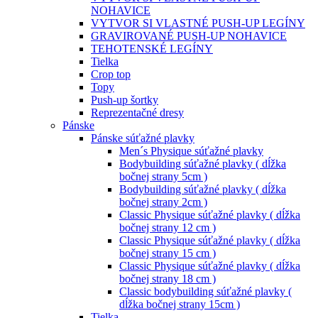
NOHAVICE
VYTVOR SI VLASTNÉ PUSH-UP LEGÍNY
GRAVIROVANÉ PUSH-UP NOHAVICE
TEHOTENSKÉ LEGÍNY
Tielka
Crop top
Topy
Push-up šortky
Reprezentačné dresy
Pánske
Pánske súťažné plavky
Men´s Physique súťažné plavky
Bodybuilding súťažné plavky ( dĺžka
bočnej strany 5cm )
Bodybuilding súťažné plavky ( dĺžka
bočnej strany 2cm )
Classic Physique súťažné plavky ( dĺžka
bočnej strany 12 cm )
Classic Physique súťažné plavky ( dĺžka
bočnej strany 15 cm )
Classic Physique súťažné plavky ( dĺžka
bočnej strany 18 cm )
Classic bodybuilding súťažné plavky (
dĺžka bočnej strany 15cm )
Tielka