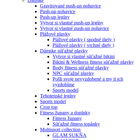
Dámske
Gravirované push-up nohavice
Push-up nohavice
Push-up legíny
Vytvor si vlastné push-up legíny
Vytvor si vlastné push-up nohavice
Plážové plavky
Plážové plavky ( spodné diely )
Plážové plavky ( vrchné diely )
Dámske súťažné plavky
Vytvor si vlastné súťažné bikini
Bikini & Wellness fitness súťažné plavky
Body fitness súťažné plavky
NPC súťažné plavky
Pošli svoje nevyzdobené a my ti ich
vyzdobíme
Sports model
Tehotenské legíny
Sports model
Crop top
Fitness župany a doplnky
Fitness župany
Súťažné fitness topánky
Multisport collection
GLAM SUKŇA