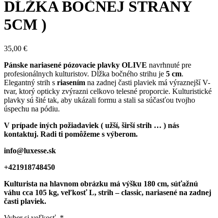
DĹŽKA BOČNEJ STRANY
5CM )
35,00
€
Pánske nariasené pózovacie plavky OLIVE
navrhnuté pre
profesionálnych kulturistov. Dĺžka bočného strihu je
5 cm
.
Elegantný strih s
riasením
na zadnej časti plaviek má výraznejší V-
tvar, ktorý opticky zvýrazni celkovo telesné proporcie. Kulturistické
plavky sú šité tak, aby ukázali formu a stali sa súčasťou tvojho
úspechu na pódiu.
V prípade iných požiadaviek ( užší, širší strih … ) nás
kontaktuj. Radi ti pomôžeme s výberom.
info@luxesse.sk
+421918748450
Kulturista na hlavnom obrázku má výšku 180 cm, súťažnú
váhu cca 105 kg, veľkosť L, strih – classic, nariasené na zadnej
časti plaviek.
Vyber si veľkosť.
*