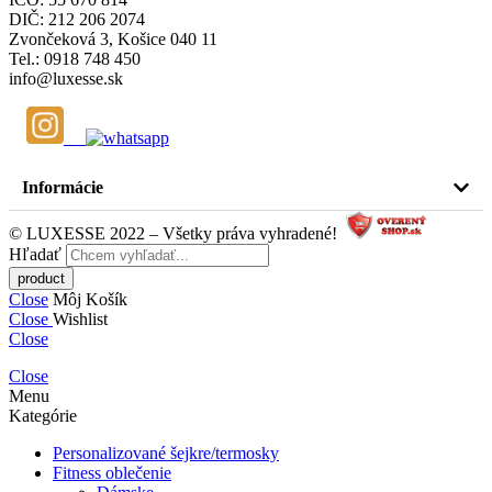
DIČ: 212 206 2074
Zvončeková 3, Košice 040 11
Tel.: 0918 748 450
info@luxesse.sk
Informácie
© LUXESSE 2022 – Všetky práva vyhradené!
Hľadať
Close
Môj Košík
Close
Wishlist
Close
Close
Menu
Kategórie
Personalizované šejkre/termosky
Fitness oblečenie