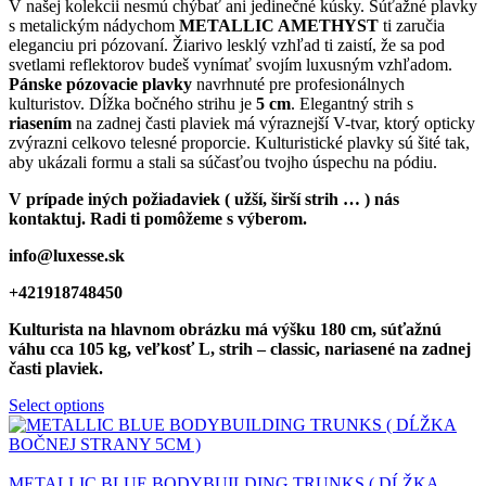
V našej kolekcii nesmú chýbať ani jedinečné kúsky. Súťažné plavky
s metalickým nádychom
METALLIC AMETHYST
ti zaručia
eleganciu pri pózovaní. Žiarivo lesklý vzhľad ti zaistí, že sa pod
svetlami reflektorov budeš vynímať svojím luxusným vzhľadom.
Pánske pózovacie plavky
navrhnuté pre profesionálnych
kulturistov. Dĺžka bočného strihu je
5 cm
. Elegantný strih s
riasením
na zadnej časti plaviek má výraznejší V-tvar, ktorý opticky
zvýrazni celkovo telesné proporcie. Kulturistické plavky sú šité tak,
aby ukázali formu a stali sa súčasťou tvojho úspechu na pódiu.
V prípade iných požiadaviek ( užší, širší strih … ) nás
kontaktuj. Radi ti pomôžeme s výberom.
info@luxesse.sk
+421918748450
Kulturista na hlavnom obrázku má výšku 180 cm, súťažnú
váhu cca 105 kg, veľkosť L, strih – classic, nariasené na zadnej
časti plaviek.
Select options
METALLIC BLUE BODYBUILDING TRUNKS ( DĹŽKA