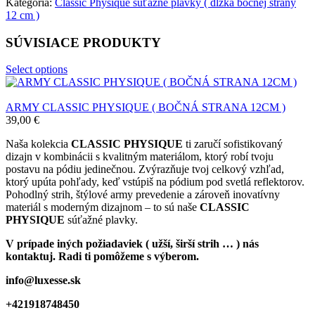
Kategória:
Classic Physique súťažné plavky ( dĺžka bočnej strany
12 cm )
SÚVISIACE PRODUKTY
Select options
ARMY CLASSIC PHYSIQUE ( BOČNÁ STRANA 12CM )
39,00
€
Naša kolekcia
CLASSIC PHYSIQUE
ti zaručí sofistikovaný
dizajn v kombinácii s kvalitným materiálom, ktorý robí tvoju
postavu na pódiu jedinečnou. Zvýrazňuje tvoj celkový vzhľad,
ktorý upúta pohľady, keď vstúpiš na pódium pod svetlá reflektorov.
Pohodlný strih, štýlové army prevedenie a zároveň inovatívny
materiál s moderným dizajnom – to sú naše
CLASSIC
PHYSIQUE
súťažné plavky.
V prípade iných požiadaviek ( užší, širší strih … ) nás
kontaktuj. Radi ti pomôžeme s výberom.
info@luxesse.sk
+421918748450