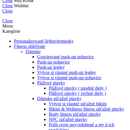
Close
Môj Košík
Close
Wishlist
Close
Close
Menu
Kategórie
Personalizované šejkre/termosky
Fitness oblečenie
Dámske
Gravirované push-up nohavice
Push-up nohavice
Push-up legíny
Vytvor si vlastné push-up legíny
Vytvor si vlastné push-up nohavice
Plážové plavky
Plážové plavky ( spodné diely )
Plážové plavky ( vrchné diely )
Dámske súťažné plavky
Vytvor si vlastné súťažné bikini
Bikini & Wellness fitness súťažné plavky
Body fitness súťažné plavky
NPC súťažné plavky
Pošli svoje nevyzdobené a my ti ich
vyzdobíme