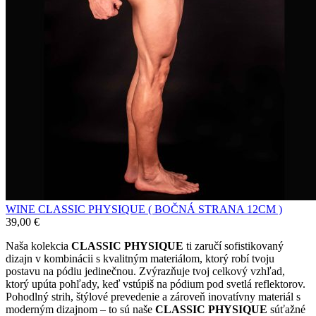
WINE CLASSIC PHYSIQUE ( BOČNÁ STRANA 12CM )
39,00
€
Naša kolekcia
CLASSIC PHYSIQUE
ti zaručí sofistikovaný
dizajn v kombinácii s kvalitným materiálom, ktorý robí tvoju
postavu na pódiu jedinečnou. Zvýrazňuje tvoj celkový vzhľad,
ktorý upúta pohľady, keď vstúpiš na pódium pod svetlá reflektorov.
Pohodlný strih, štýlové prevedenie a zároveň inovatívny materiál s
moderným dizajnom – to sú naše
CLASSIC PHYSIQUE
súťažné