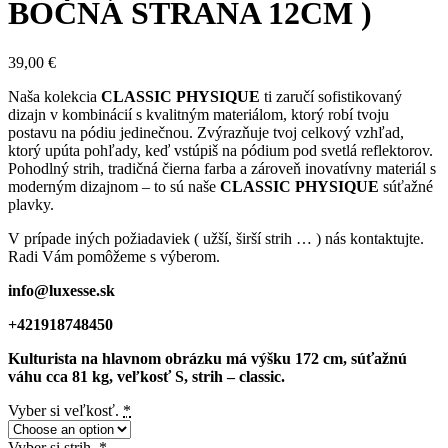
BOČNÁ STRANA 12CM )
39,00
€
Naša kolekcia
CLASSIC PHYSIQUE
ti zaručí sofistikovaný
dizajn v kombinácií s kvalitným materiálom, ktorý robí tvoju
postavu na pódiu jedinečnou. Zvýrazňuje tvoj celkový vzhľad,
ktorý upúta pohľady, keď vstúpiš na pódium pod svetlá reflektorov.
Pohodlný strih, tradičná čierna farba a zároveň inovatívny materiál s
moderným dizajnom – to sú naše
CLASSIC PHYSIQUE
súťažné
plavky.
V prípade iných požiadaviek ( užší, širší strih … ) nás kontaktujte.
Radi Vám pomôžeme s výberom.
info@luxesse.sk
+421918748450
Kulturista na hlavnom obrázku má výšku 172 cm, súťažnú
váhu cca 81 kg, veľkosť S, strih – classic.
Vyber si veľkosť.
*
Vyber si strih.
*