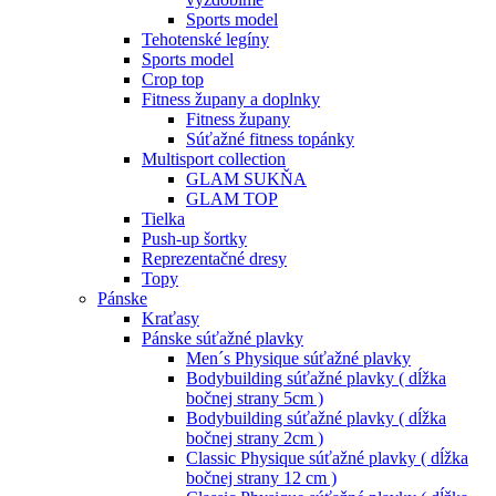
Sports model
Tehotenské legíny
Sports model
Crop top
Fitness župany a doplnky
Fitness župany
Súťažné fitness topánky
Multisport collection
GLAM SUKŇA
GLAM TOP
Tielka
Push-up šortky
Reprezentačné dresy
Topy
Pánske
Kraťasy
Pánske súťažné plavky
Men´s Physique súťažné plavky
Bodybuilding súťažné plavky ( dĺžka
bočnej strany 5cm )
Bodybuilding súťažné plavky ( dĺžka
bočnej strany 2cm )
Classic Physique súťažné plavky ( dĺžka
bočnej strany 12 cm )