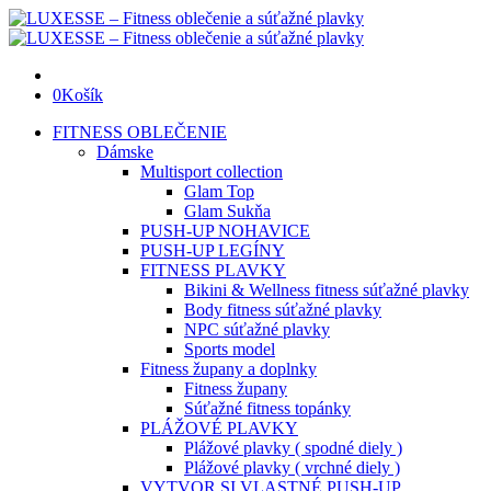
0
Košík
FITNESS OBLEČENIE
Dámske
Multisport collection
Glam Top
Glam Sukňa
PUSH-UP NOHAVICE
PUSH-UP LEGÍNY
FITNESS PLAVKY
Bikini & Wellness fitness súťažné plavky
Body fitness súťažné plavky
NPC súťažné plavky
Sports model
Fitness župany a doplnky
Fitness župany
Súťažné fitness topánky
PLÁŽOVÉ PLAVKY
Plážové plavky ( spodné diely )
Plážové plavky ( vrchné diely )
VYTVOR SI VLASTNÉ PUSH-UP