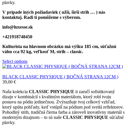
plavky.
V prípade iných požiadaviek ( užší, širší strih … ) nás
kontaktuj. Radi ti pomôžeme s výberom.
info@luxesse.sk
+421918748450
Kulturista
na hlavnom obrázku má výšku 185 cm, súťažnú
váhu cca 92 kg, veľkosť M, strih – classic.
Select options
BLACK CLASSIC PHYSIQUE ( BOČNÁ STRANA 12CM )
39,00
€
Naša kolekcia
CLASSIC PHYSIQUE
ti zaručí sofistikovaný
dizajn v kombinácií s kvalitným materiálom, ktorý robí tvoju
postavu na pódiu jedinečnou. Zvýrazňuje tvoj celkový vzhľad,
ktorý upúta pohľady, keď vstúpiš na pódium pod svetlá reflektorov.
Pohodlný strih, tradičná čierna farba a zároveň inovatívny materiál s
moderným dizajnom – to sú naše
CLASSIC PHYSIQUE
súťažné
plavky.