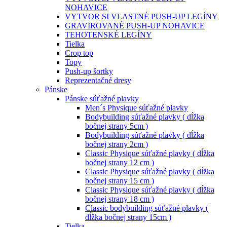
NOHAVICE
VYTVOR SI VLASTNÉ PUSH-UP LEGÍNY
GRAVIROVANÉ PUSH-UP NOHAVICE
TEHOTENSKÉ LEGÍNY
Tielka
Crop top
Topy
Push-up šortky
Reprezentačné dresy
Pánske
Pánske súťažné plavky
Men´s Physique súťažné plavky
Bodybuilding súťažné plavky ( dĺžka
bočnej strany 5cm )
Bodybuilding súťažné plavky ( dĺžka
bočnej strany 2cm )
Classic Physique súťažné plavky ( dĺžka
bočnej strany 12 cm )
Classic Physique súťažné plavky ( dĺžka
bočnej strany 15 cm )
Classic Physique súťažné plavky ( dĺžka
bočnej strany 18 cm )
Classic bodybuilding súťažné plavky (
dĺžka bočnej strany 15cm )
Tielka