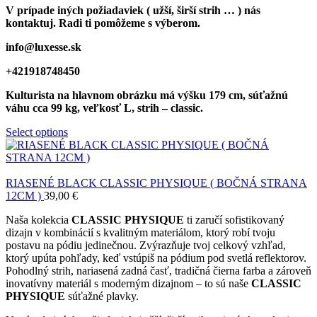
V prípade iných požiadaviek ( užší, širší strih … ) nás
kontaktuj. Radi ti pomôžeme s výberom.
info@luxesse.sk
+421918748450
Kulturista na hlavnom obrázku má výšku 179 cm, súťažnú
váhu cca 99 kg, veľkosť L, strih – classic.
Select options
RIASENÉ BLACK CLASSIC PHYSIQUE ( BOČNÁ STRANA
12CM )
39,00
€
Naša kolekcia
CLASSIC PHYSIQUE
ti zaručí sofistikovaný
dizajn v kombinácií s kvalitným materiálom, ktorý robí tvoju
postavu na pódiu jedinečnou. Zvýrazňuje tvoj celkový vzhľad,
ktorý upúta pohľady, keď vstúpiš na pódium pod svetlá reflektorov.
Pohodlný strih, nariasená zadná časť, tradičná čierna farba a zároveň
inovatívny materiál s moderným dizajnom – to sú naše
CLASSIC
PHYSIQUE
súťažné plavky.