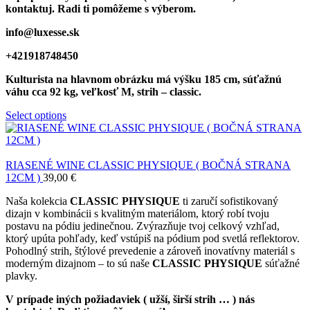
kontaktuj. Radi ti pomôžeme s výberom.
info@luxesse.sk
+421918748450
Kulturista
na hlavnom obrázku má výšku 185 cm, súťažnú
váhu cca 92 kg, veľkosť M, strih – classic.
Select options
RIASENÉ WINE CLASSIC PHYSIQUE ( BOČNÁ STRANA
12CM )
39,00
€
Naša kolekcia
CLASSIC PHYSIQUE
ti zaručí sofistikovaný
dizajn v kombinácii s kvalitným materiálom, ktorý robí tvoju
postavu na pódiu jedinečnou. Zvýrazňuje tvoj celkový vzhľad,
ktorý upúta pohľady, keď vstúpiš na pódium pod svetlá reflektorov.
Pohodlný strih, štýlové prevedenie a zároveň inovatívny materiál s
moderným dizajnom – to sú naše
CLASSIC PHYSIQUE
súťažné
plavky.
V prípade iných požiadaviek ( užší, širší strih … ) nás