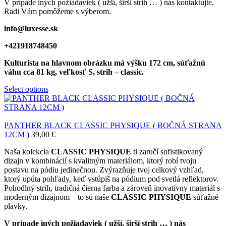
V prípade iných požiadaviek ( užší, širší strih … ) nás kontaktujte.
Radi Vám pomôžeme s výberom.
info@luxesse.sk
+421918748450
Kulturista na hlavnom obrázku má výšku 172 cm, súťažnú
váhu cca 81 kg, veľkosť S, strih – classic.
Select options
PANTHER BLACK CLASSIC PHYSIQUE ( BOČNÁ STRANA
12CM )
39,00
€
Naša kolekcia
CLASSIC PHYSIQUE
ti zaručí sofistikovaný
dizajn v kombinácií s kvalitným materiálom, ktorý robí tvoju
postavu na pódiu jedinečnou. Zvýrazňuje tvoj celkový vzhľad,
ktorý upúta pohľady, keď vstúpiš na pódium pod svetlá reflektorov.
Pohodlný strih, tradičná čierna farba a zároveň inovatívny materiál s
moderným dizajnom – to sú naše
CLASSIC PHYSIQUE
súťažné
plavky.
V prípade iných požiadaviek ( užší, širší strih … ) nás