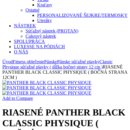
Kraťasy
Ostatné
PERSONALIZOVANÉ ŠEJKRE/TERMOSKY
Uteráky
NÁSTREK
Súťažný nástrek (PROTAN)
Cukrový nástrek
SPOLUPRÁCA
LUXESSE NA PÓDIÁCH
O NÁS
Úvod
Fitness oblečenie
Pánske
Pánske súťažné plavky
Classic
Physique súťažné plavky ( dĺžka bočnej strany 12 cm )
RIASENÉ
PANTHER BLACK CLASSIC PHYSIQUE ( BOČNÁ STRANA
12CM )
Add to Compare
RIASENÉ PANTHER BLACK
CLASSIC PHYSIQUE (