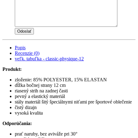
Popis
Recenzie (0)
veľk. tabuľka - classic-physique-12
Produkt:
zloženie: 85% POLYESTER, 15% ELASTAN
dĺžka bočnej strany 12 cm
riasený strih na zadnej časti
pevný a elastický materiál
stály materiál šitý špeciálnymi niťami pre športové oblečenie
čistý dizajn
vysoká kvalita
Odporúčania:
prať naruby, bez aviváže pri 30°