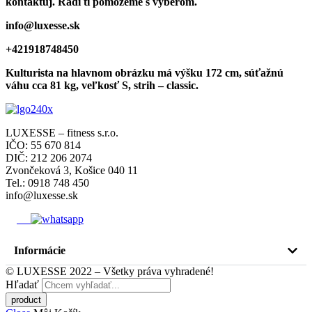
kontaktuj. Radi ti pomôžeme s výberom.
info@luxesse.sk
+421918748450
Kulturista na hlavnom obrázku má výšku 172 cm, súťažnú
váhu cca 81 kg, veľkosť S, strih – classic.
LUXESSE – fitness s.r.o.
IČO: 55 670 814
DIČ: 212 206 2074
Zvončeková 3, Košice 040 11
Tel.: 0918 748 450
info@luxesse.sk
Informácie
© LUXESSE 2022 – Všetky práva vyhradené!
Hľadať