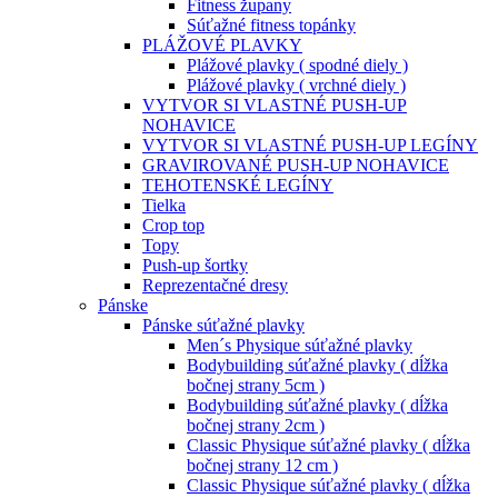
Fitness župany
Súťažné fitness topánky
PLÁŽOVÉ PLAVKY
Plážové plavky ( spodné diely )
Plážové plavky ( vrchné diely )
VYTVOR SI VLASTNÉ PUSH-UP
NOHAVICE
VYTVOR SI VLASTNÉ PUSH-UP LEGÍNY
GRAVIROVANÉ PUSH-UP NOHAVICE
TEHOTENSKÉ LEGÍNY
Tielka
Crop top
Topy
Push-up šortky
Reprezentačné dresy
Pánske
Pánske súťažné plavky
Men´s Physique súťažné plavky
Bodybuilding súťažné plavky ( dĺžka
bočnej strany 5cm )
Bodybuilding súťažné plavky ( dĺžka
bočnej strany 2cm )
Classic Physique súťažné plavky ( dĺžka
bočnej strany 12 cm )
Classic Physique súťažné plavky ( dĺžka