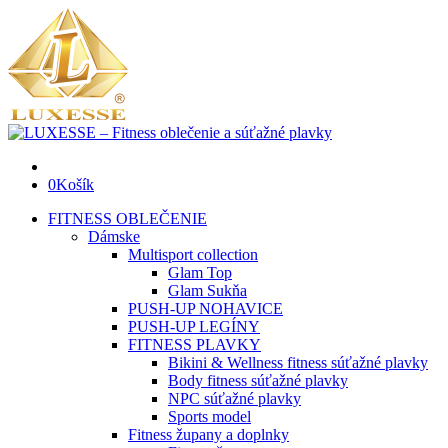
0
Košík
FITNESS OBLEČENIE
Dámske
Multisport collection
Glam Top
Glam Sukňa
PUSH-UP NOHAVICE
PUSH-UP LEGÍNY
FITNESS PLAVKY
Bikini & Wellness fitness súťažné plavky
Body fitness súťažné plavky
NPC súťažné plavky
Sports model
Fitness župany a doplnky