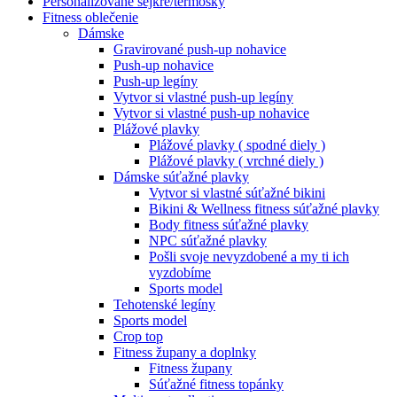
Personalizované šejkre/termosky
Fitness oblečenie
Dámske
Gravirované push-up nohavice
Push-up nohavice
Push-up legíny
Vytvor si vlastné push-up legíny
Vytvor si vlastné push-up nohavice
Plážové plavky
Plážové plavky ( spodné diely )
Plážové plavky ( vrchné diely )
Dámske súťažné plavky
Vytvor si vlastné súťažné bikini
Bikini & Wellness fitness súťažné plavky
Body fitness súťažné plavky
NPC súťažné plavky
Pošli svoje nevyzdobené a my ti ich
vyzdobíme
Sports model
Tehotenské legíny
Sports model
Crop top
Fitness župany a doplnky
Fitness župany
Súťažné fitness topánky