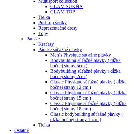
Multisport collection
GLAM SUKŇA
GLAM TOP
Tielka
Push-up šortky
Reprezentačné dresy
Topy
Pánske
Kraťasy
Pánske súťažné plavky
Men´s Physique súťažné plavky
Bodybuilding súťažné plavky ( dĺžka
bočnej strany 5cm )
Bodybuilding súťažné plavky ( dĺžka
bočnej strany 2cm )
Classic Physique súťažné plavky ( dĺžka
bočnej strany 12 cm )
Classic Physique súťažné plavky ( dĺžka
bočnej strany 15 cm )
Classic Physique súťažné plavky ( dĺžka
bočnej strany 18 cm )
Classic bodybuilding súťažné plavky (
dĺžka bočnej strany 15cm )
Tielka
Ostatné