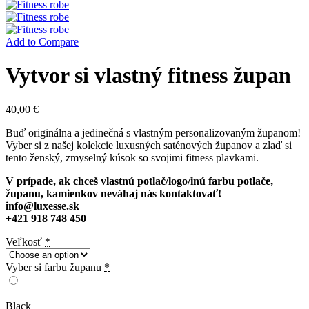
Add to Compare
Vytvor si vlastný fitness župan
40,00
€
Buď originálna a jedinečná s vlastným personalizovaným županom!
Vyber si z našej kolekcie luxusných saténových županov a zlaď si
tento ženský, zmyselný kúsok so svojimi fitness plavkami.
V prípade, ak chceš vlastnú potlač/logo/inú farbu potlače,
županu, kamienkov neváhaj nás kontaktovať!
info@luxesse.sk
+421 918 748 450
Veľkosť
*
Vyber si farbu županu
*
Black