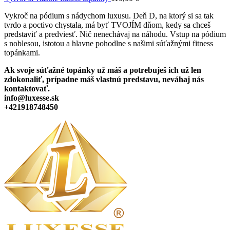
Vykroč na pódium s nádychom luxusu. Deň D, na ktorý si sa tak
tvrdo a poctivo chystala, má byť TVOJÍM dňom, kedy sa chceš
predstaviť a predviesť. Nič nenechávaj na náhodu. Vstup na pódium
s noblesou, istotou a hlavne pohodlne s našimi súťažnými fitness
topánkami.
Ak svoje súťažné topánky už máš a potrebuješ ich už len
zdokonaliť, prípadne máš vlastnú predstavu, neváhaj nás
kontaktovať.
info@luxesse.sk
+421918748450