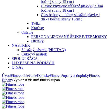
bočnej strany 15 cm )
Classic Physique súťažné plavky ( dĺžka
bočnej strany 18 cm )
Classic bodybuilding súťažné plavky (
dĺžka bočnej strany 15cm )
Tielka
Kraťasy
Ostatné
PERSONALIZOVANÉ ŠEJKRE/TERMOSKY
Uteráky
NÁSTREK
Súťažný nástrek (PROTAN)
Cukrový nástrek
SPOLUPRÁCA
LUXESSE NA PÓDIÁCH
O NÁS
Úvod
Fitness oblečenie
Dámske
Fitness župany a doplnky
Fitness
župany
Vytvor si vlastný fitness župan