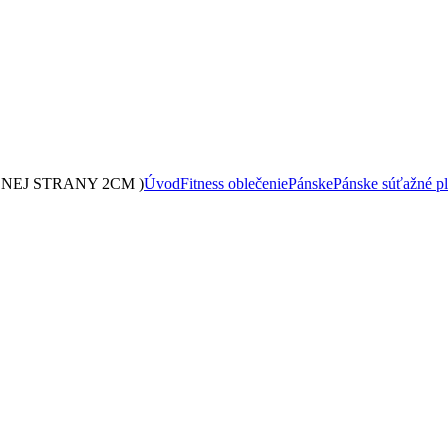
NEJ STRANY 2CM )
Úvod
Fitness oblečenie
Pánske
Pánske súťažné p