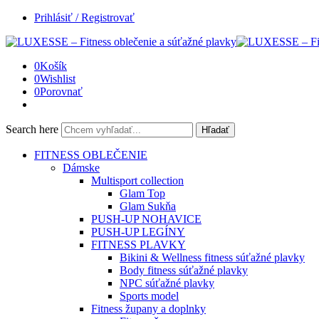
Prihlásiť / Registrovať
0
Košík
0
Wishlist
0
Porovnať
Search here
Hľadať
FITNESS OBLEČENIE
Dámske
Multisport collection
Glam Top
Glam Sukňa
PUSH-UP NOHAVICE
PUSH-UP LEGÍNY
FITNESS PLAVKY
Bikini & Wellness fitness súťažné plavky
Body fitness súťažné plavky
NPC súťažné plavky
Sports model
Fitness župany a doplnky