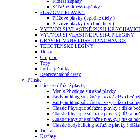
Fitness župany
Súťažné fitness topánky
PLÁŽOVÉ PLAVKY
Plážové plavky ( spodné diely )
Plážové plavky ( vrchné diely )
VYTVOR SI VLASTNÉ PUSH-UP NOHAVIC
VYTVOR SI VLASTNÉ PUSH-UP LEGÍNY
GRAVIROVANÉ PUSH-UP NOHAVICE
TEHOTENSKÉ LEGÍNY
Tielka
Crop top
Topy
Push-up šortky
Reprezentačné dresy
Pánske
Pánske súťažné plavky
Men´s Physique súťažné plavky
Bodybuilding súťažné plavky ( dĺžka bočnej
Bodybuilding súťažné plavky ( dĺžka bočnej
Classic Physique súťažné plavky ( dĺžka boč
Classic Physique súťažné plavky ( dĺžka boč
Classic Physique súťažné plavky ( dĺžka boč
Classic bodybuilding súťažné plavky ( dĺžk
Tielka
Kraťasy