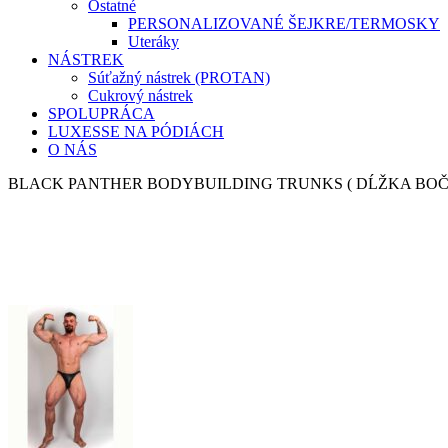
Ostatné
PERSONALIZOVANÉ ŠEJKRE/TERMOSKY
Uteráky
NÁSTREK
Súťažný nástrek (PROTAN)
Cukrový nástrek
SPOLUPRÁCA
LUXESSE NA PÓDIÁCH
O NÁS
BLACK PANTHER BODYBUILDING TRUNKS ( DĹŽKA BOČ