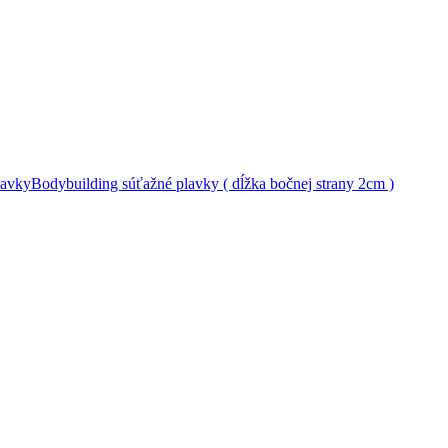
lavky
Bodybuilding súťažné plavky ( dĺžka bočnej strany 2cm )