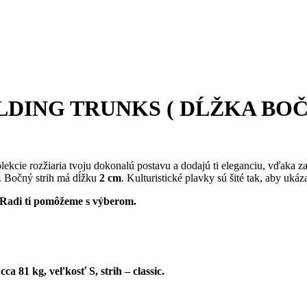
DING TRUNKS ( DĹŽKA BOČ
kolekcie rozžiaria tvoju dokonalú postavu a dodajú ti eleganciu, vďa
. Bočný strih má dĺžku
2 cm
. Kulturistické plavky sú šité tak, aby uká
j. Radi ti pomôžeme s výberom.
 81 kg, veľkosť S, strih – classic.