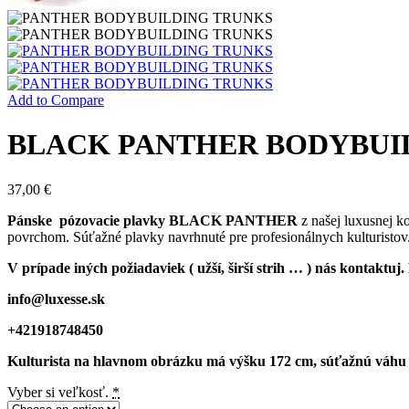
Add to Compare
BLACK PANTHER BODYBUIL
37,00
€
Pánske pózovacie plavky BLACK PANTHER
z našej luxusnej 
povrchom. Súťažné plavky navrhnuté pre profesionálnych kulturistov
V prípade iných požiadaviek ( užší, širší strih … ) nás kontaktu
info@luxesse.sk
+421918748450
Kulturista na hlavnom obrázku má výšku 172 cm, súťažnú váhu cca
Vyber si veľkosť.
*