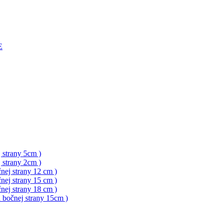
E
 strany 5cm )
 strany 2cm )
nej strany 12 cm )
nej strany 15 cm )
nej strany 18 cm )
a bočnej strany 15cm )