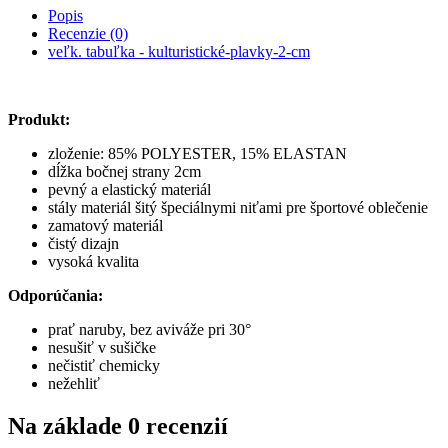
Popis
Recenzie (0)
veľk. tabuľka - kulturistické-plavky-2-cm
Produkt:
zloženie: 85% POLYESTER, 15% ELASTAN
dĺžka bočnej strany 2cm
pevný a elastický materiál
stály materiál šitý špeciálnymi niťami pre športové oblečenie
zamatový materiál
čistý dizajn
vysoká kvalita
Odporúčania:
prať naruby, bez aviváže pri 30°
nesušiť v sušičke
nečistiť chemicky
nežehliť
Na základe 0 recenzií