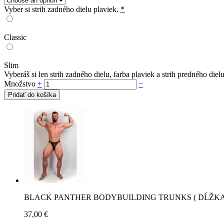
Vyber si strih zadného dielu plaviek.
*
Classic
Slim
Vyberáš si len strih zadného dielu, farba plaviek a strih predného di
Množstvo
+
−
Pridať do košíka
BLACK PANTHER BODYBUILDING TRUNKS ( DĹŽKA
37,00
€