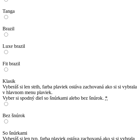
Tanga
Brazil
Luxe brazil
Fit brazil
Klasik
Vyberáš si len strih, farba plaviek ostáva zachovaná ako si si vybrala
v hlavnom menu plaviek.
Vyber si spodný diel so šnúrkami alebo bez šnúrok.
*
Bez šnúrok
So šnúrkami
Vyberáš si len typ, farba plaviek ostáva zachovaná ako si si vybrala