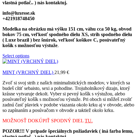
vlastná potlač.. ) nás kontaktuj.
info@luxesse.sk
+421918748450
Modelka na obrázku má výšku 151 cm, váhu cca 50 kg, obvod
bokov 75 cm, veľkosť spodného dielu XS, strih spodného dielu
( Luxe brazil ) bez šnúrok, veľkosť košíkov C, posúvateľný
košík s možnosťou výstuže
.
Select options
MINT (VRCHNÝ DIEL)
21,99
€
Zvoľ si svoj strih z našich minimalistických modelov, v ktorých sa
budeš cítiť sebaisto, sexi a pohodlne. Trojuholníkový dizajn, ktorý
krásne vytvaruje dekolt. Vyber si pevný košík s výstužou, alebo
posúvateľný košík s možnosťou výstuže. Pri oboch si môžeš zvoliť
zadnú časť plaviek v podobe viazania okolo krku aj v obvode, alebo
so zapínaním a posúvačom v obvode a taktiež okolo krku.
MOŽNOSŤ DOKÚPIŤ SPODNÝ DIEL
TU.
POZOR!!! V prípade špeciálnych požiadaviek ( iná farba lemu,
vlastná potlač.. ) nás kontaktuj.