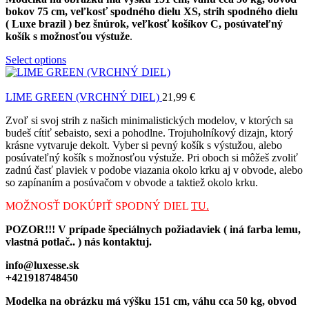
bokov 75 cm, veľkosť spodného dielu XS, strih spodného dielu
( Luxe brazil ) bez šnúrok, veľkosť košíkov C, posúvateľný
košík s možnosťou výstuže
.
Select options
LIME GREEN (VRCHNÝ DIEL)
21,99
€
Zvoľ si svoj strih z našich minimalistických modelov, v ktorých sa
budeš cítiť sebaisto, sexi a pohodlne. Trojuholníkový dizajn, ktorý
krásne vytvaruje dekolt. Vyber si pevný košík s výstužou, alebo
posúvateľný košík s možnosťou výstuže. Pri oboch si môžeš zvoliť
zadnú časť plaviek v podobe viazania okolo krku aj v obvode, alebo
so zapínaním a posúvačom v obvode a taktiež okolo krku.
MOŽNOSŤ DOKÚPIŤ SPODNÝ DIEL
TU.
POZOR!!! V prípade špeciálnych požiadaviek ( iná farba lemu,
vlastná potlač.. ) nás kontaktuj.
info@luxesse.sk
+421918748450
Modelka na obrázku má výšku 151 cm, váhu cca 50 kg, obvod