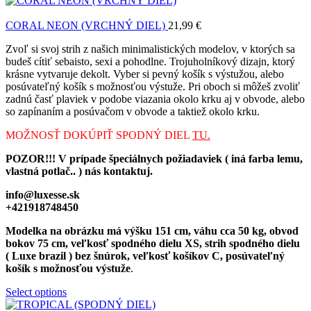
CORAL NEON (VRCHNÝ DIEL)
21,99
€
Zvoľ si svoj strih z našich minimalistických modelov, v ktorých sa
budeš cítiť sebaisto, sexi a pohodlne. Trojuholníkový dizajn, ktorý
krásne vytvaruje dekolt. Vyber si pevný košík s výstužou, alebo
posúvateľný košík s možnosťou výstuže. Pri oboch si môžeš zvoliť
zadnú časť plaviek v podobe viazania okolo krku aj v obvode, alebo
so zapínaním a posúvačom v obvode a taktiež okolo krku.
MOŽNOSŤ DOKÚPIŤ SPODNÝ DIEL
TU.
POZOR!!! V prípade špeciálnych požiadaviek ( iná farba lemu,
vlastná potlač.. ) nás kontaktuj.
info@luxesse.sk
+421918748450
Modelka na obrázku má výšku 151 cm, váhu cca 50 kg, obvod
bokov 75 cm, veľkosť spodného dielu XS, strih spodného dielu
( Luxe brazil ) bez šnúrok, veľkosť košíkov C, posúvateľný
košík s možnosťou výstuže
.
Select options