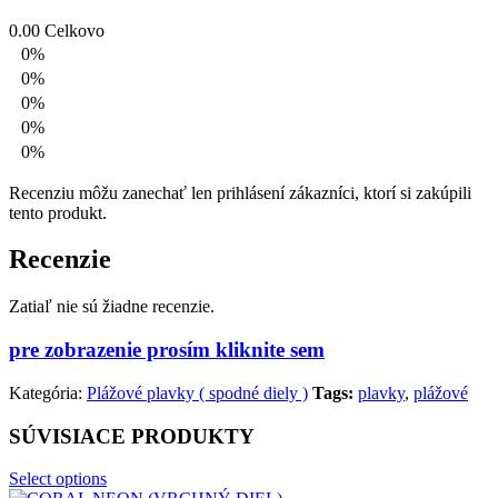
0.00
Celkovo
0%
0%
0%
0%
0%
Recenziu môžu zanechať len prihlásení zákazníci, ktorí si zakúpili
tento produkt.
Recenzie
Zatiaľ nie sú žiadne recenzie.
pre zobrazenie prosím kliknite sem
Kategória:
Plážové plavky ( spodné diely )
Tags:
plavky
,
plážové
SÚVISIACE PRODUKTY
Select options