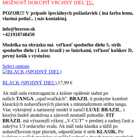
MOŽNOSŤ DOKÚPIŤ VRCHNÝ DIEL
TU.
POZOR!!! V prípade špeciálnych požiadaviek ( iná farba lemu,
vlastná potlač.. ) nás kontaktuj.
info@luxesse.sk
+421918748450
Modelka na obrázku má veľkosť spodného dielu
S, strih
spodného dielu ( Luxe brazil ) so šnúrkami, veľkosť košíkov D,
pevný košík s výstužou
.
Select options
BLACK (SPODNÝ DIEL)
17,99
€
Ak máš rada extravaganciu a krásne opálenie siahni po
našich
TANGA
,,opaľovačkách”.
BRAZIL
ti poskytne komfort
klasických nohavičkových plaviek s minimalizmom strihu tanga.
Viac vykrojený a nariasený model ti zaručí
LUXE BRAZIL
, s
ktorým budeš atraktívna a zároveň nestratíš pohodlie.
FIT
BRAZIL
má výraznejší výkroj ,,V-CUT” v prednej a zadnej časti a
zakrýva 1/3 sedacieho svalu. Ak máš rada klasiku a túžiš po
nohavičkovom type plaviek, odporúčame ti strih
KLASIK.
Pri