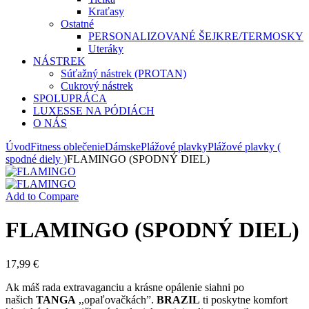
Kraťasy
Ostatné
PERSONALIZOVANÉ ŠEJKRE/TERMOSKY
Uteráky
NÁSTREK
Súťažný nástrek (PROTAN)
Cukrový nástrek
SPOLUPRÁCA
LUXESSE NA PÓDIÁCH
O NÁS
Úvod
Fitness oblečenie
Dámske
Plážové plavky
Plážové plavky (
spodné diely )
FLAMINGO (SPODNÝ DIEL)
Add to Compare
FLAMINGO (SPODNÝ DIEL)
17,99
€
Ak máš rada extravaganciu a krásne opálenie siahni po
našich
TANGA
,,opaľovačkách”.
BRAZIL
ti poskytne komfort