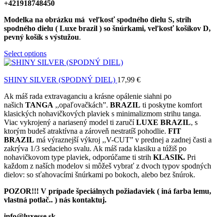
+421918748450
Modelka na obrázku má veľkosť spodného dielu
S, strih
spodného dielu ( Luxe brazil ) so šnúrkami, veľkosť košíkov D,
pevný košík s výstužou
.
Select options
SHINY SILVER (SPODNÝ DIEL)
17,99
€
Ak máš rada extravaganciu a krásne opálenie siahni po
našich
TANGA
,,opaľovačkách”.
BRAZIL
ti poskytne komfort
klasických nohavičkových plaviek s minimalizmom strihu tanga.
Viac vykrojený a nariasený model ti zaručí
LUXE BRAZIL
, s
ktorým budeš atraktívna a zároveň nestratíš pohodlie.
FIT
BRAZIL
má výraznejší výkroj ,,V-CUT” v prednej a zadnej časti a
zakrýva 1/3 sedacieho svalu. Ak máš rada klasiku a túžiš po
nohavičkovom type plaviek, odporúčame ti strih
KLASIK.
Pri
každom z naších modelov si môžeš vybrať z dvoch typov spodných
dielov: so sťahovacími šnúrkami po bokoch, alebo bez šnúrok.
POZOR!!! V prípade špeciálnych požiadaviek ( iná farba lemu,
vlastná potlač.. ) nás kontaktuj.
info@luxesse.sk