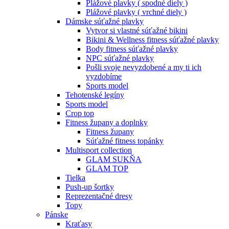
Plážové plavky ( spodné diely )
Plážové plavky ( vrchné diely )
Dámske súťažné plavky
Vytvor si vlastné súťažné bikini
Bikini & Wellness fitness súťažné plavky
Body fitness súťažné plavky
NPC súťažné plavky
Pošli svoje nevyzdobené a my ti ich
vyzdobíme
Sports model
Tehotenské legíny
Sports model
Crop top
Fitness župany a doplnky
Fitness župany
Súťažné fitness topánky
Multisport collection
GLAM SUKŇA
GLAM TOP
Tielka
Push-up šortky
Reprezentačné dresy
Topy
Pánske
Kraťasy