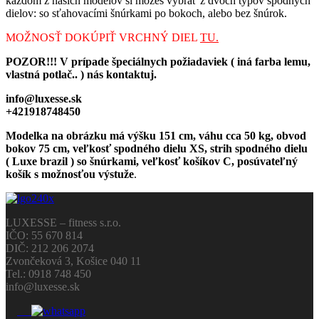
každom z naších modelov si môžeš vybrať z dvoch typov spodných
dielov: so sťahovacími šnúrkami po bokoch, alebo bez šnúrok.
MOŽNOSŤ DOKÚPIŤ VRCHNÝ DIEL
TU.
POZOR!!! V prípade špeciálnych požiadaviek ( iná farba lemu,
vlastná potlač.. ) nás kontaktuj.
info@luxesse.sk
+421918748450
Modelka na obrázku má výšku 151 cm, váhu cca 50 kg, obvod
bokov 75 cm, veľkosť spodného dielu XS, strih spodného dielu
( Luxe brazil ) so šnúrkami, veľkosť košíkov C, posúvateľný
košík s možnosťou výstuže
.
LUXESSE – fitness s.r.o.
IČO: 55 670 814
DIČ: 212 206 2074
Zvončeková 3, Košice 040 11
Tel.: 0918 748 450
info@luxesse.sk