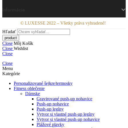
Informácie
© LUXESSE 2022 – Všetky práva vyhradené!
Hľadať
Close
Môj Košík
Close
Wishlist
Close
Close
Menu
Kategórie
Personalizované šejkre/termosky
Fitness oblečenie
Dámske
Gravirované push-up nohavice
Push-up nohavice
Push-up legíny
Vytvor si vlastné push-up legíny
Vytvor si vlastné push-up nohavice
Plážové plavky