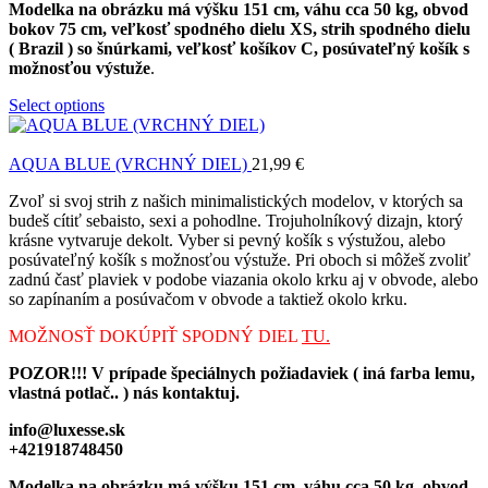
Modelka na obrázku má výšku 151 cm, váhu cca 50 kg, obvod
bokov 75 cm, veľkosť spodného dielu XS, strih spodného dielu
( Brazil ) so šnúrkami, veľkosť košíkov C, posúvateľný košík s
možnosťou výstuže
.
Select options
AQUA BLUE (VRCHNÝ DIEL)
21,99
€
Zvoľ si svoj strih z našich minimalistických modelov, v ktorých sa
budeš cítiť sebaisto, sexi a pohodlne. Trojuholníkový dizajn, ktorý
krásne vytvaruje dekolt. Vyber si pevný košík s výstužou, alebo
posúvateľný košík s možnosťou výstuže. Pri oboch si môžeš zvoliť
zadnú časť plaviek v podobe viazania okolo krku aj v obvode, alebo
so zapínaním a posúvačom v obvode a taktiež okolo krku.
MOŽNOSŤ DOKÚPIŤ SPODNÝ DIEL
TU.
POZOR!!! V prípade špeciálnych požiadaviek ( iná farba lemu,
vlastná potlač.. ) nás kontaktuj.
info@luxesse.sk
+421918748450
Modelka na obrázku má výšku 151 cm, váhu cca 50 kg, obvod