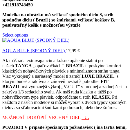
+421918748450
Modelka na obrázku má veľkosť spodného dielu S, strih
spodného dielu ( Brazil ) so šnúrkami, veľkosť košíkov B,
posúvateľný košík s možnosťou výstuže
.
Select options
AQUA BLUE (SPODNÝ DIEL)
17,99
€
Ak máš rada extravaganciu a krásne opálenie siahni po
našich
TANGA
,,opaľovačkách”.
BRAZIL
ti poskytne komfort
klasických nohavičkových plaviek s minimalizmom strihu tanga.
Viac vykrojený a nariasený model ti zaručí
LUXE BRAZIL
, s
ktorým budeš atraktívna a zároveň nestratíš pohodlie.
FIT
BRAZIL
má výraznejší výkroj ,,V-CUT” v prednej a zadnej časti a
zakrýva 1/3 sedacieho svalu. Ak máš rada klasiku a túžiš po
nohavičkovom type plaviek, odporúčame ti strih
KLASIK.
Pri
každom z naších modelov si môžeš vybrať z dvoch typov spodných
dielov: so sťahovacími šnúrkami po bokoch, alebo bez šnúrok.
MOŽNOSŤ DOKÚPIŤ VRCHNÝ DIEL
TU.
POZOR!!! V prípade špeciálnych požiadaviek ( iná farba lemu,