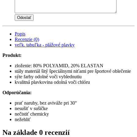
Popis
Recenzie (0)
veľk. tabuľka - plážové plavky
Produkt:
zloženie: 80% POLYAMID, 20% ELASTAN
stály materiál šitý špeciálnymi niťami pre športové oblečenie
sýte farby odolné voči vyblednutiu
kvalitná plavkovina odolná voči chlóru
Odporúčania:
prať naruby, bez aviváže pri 30°
nesušiť v sušičke
nečistiť chemicky
nežehliť
Na základe 0 recenzií