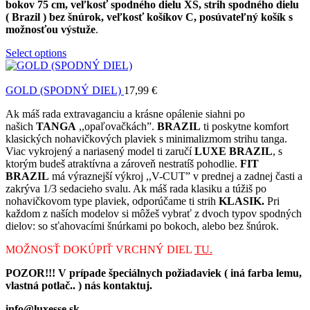
bokov 75 cm, veľkosť spodného dielu XS, strih spodného dielu
( Brazil ) bez šnúrok, veľkosť košíkov C, posúvateľný košík s
možnosťou výstuže
.
Select options
GOLD (SPODNÝ DIEL)
17,99
€
Ak máš rada extravaganciu a krásne opálenie siahni po
našich
TANGA
,,opaľovačkách”.
BRAZIL
ti poskytne komfort
klasických nohavičkových plaviek s minimalizmom strihu tanga.
Viac vykrojený a nariasený model ti zaručí
LUXE BRAZIL
, s
ktorým budeš atraktívna a zároveň nestratíš pohodlie.
FIT
BRAZIL
má výraznejší výkroj ,,V-CUT” v prednej a zadnej časti a
zakrýva 1/3 sedacieho svalu. Ak máš rada klasiku a túžiš po
nohavičkovom type plaviek, odporúčame ti strih
KLASIK.
Pri
každom z naších modelov si môžeš vybrať z dvoch typov spodných
dielov: so sťahovacími šnúrkami po bokoch, alebo bez šnúrok.
MOŽNOSŤ DOKÚPIŤ VRCHNÝ DIEL
TU.
POZOR!!! V prípade špeciálnych požiadaviek ( iná farba lemu,
vlastná potlač.. ) nás kontaktuj.
info@luxesse.sk