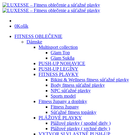
0
Košík
FITNESS OBLEČENIE
Dámske
Multisport collection
Glam Top
Glam Sukňa
PUSH-UP NOHAVICE
PUSH-UP LEGÍNY
FITNESS PLAVKY
Bikini & Wellness fitness súťažné plavky
Body fitness súťažné plavky
NPC súťažné plavky
Sports model
Fitness župany a doplnky
Fitness župany
Súťažné fitness topánky
PLÁŽOVÉ PLAVKY
Plážové plavky ( spodné diely )
Plážové plavky ( vrchné diely )
VYTVOR SI VLASTNÉ PUSH-UP