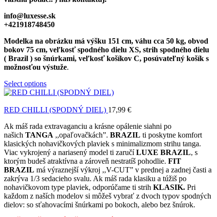
info@luxesse.sk
+421918748450
Modelka na obrázku má výšku 151 cm, váhu cca 50 kg, obvod
bokov 75 cm, veľkosť spodného dielu XS, strih spodného dielu
( Brazil ) so šnúrkami, veľkosť košíkov C, posúvateľný košík s
možnosťou výstuže
.
Select options
RED CHILLI (SPODNÝ DIEL)
17,99
€
Ak máš rada extravaganciu a krásne opálenie siahni po
našich
TANGA
,,opaľovačkách”.
BRAZIL
ti poskytne komfort
klasických nohavičkových plaviek s minimalizmom strihu tanga.
Viac vykrojený a nariasený model ti zaručí
LUXE BRAZIL
, s
ktorým budeš atraktívna a zároveň nestratíš pohodlie.
FIT
BRAZIL
má výraznejší výkroj ,,V-CUT” v prednej a zadnej časti a
zakrýva 1/3 sedacieho svalu. Ak máš rada klasiku a túžiš po
nohavičkovom type plaviek, odporúčame ti strih
KLASIK.
Pri
každom z naších modelov si môžeš vybrať z dvoch typov spodných
dielov: so sťahovacími šnúrkami po bokoch, alebo bez šnúrok.