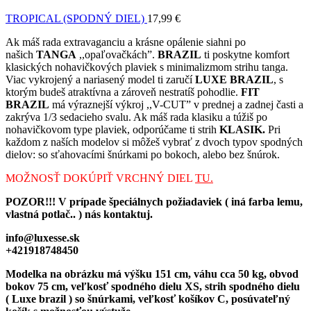
TROPICAL (SPODNÝ DIEL)
17,99
€
Ak máš rada extravaganciu a krásne opálenie siahni po
našich
TANGA
,,opaľovačkách”.
BRAZIL
ti poskytne komfort
klasických nohavičkových plaviek s minimalizmom strihu tanga.
Viac vykrojený a nariasený model ti zaručí
LUXE BRAZIL
, s
ktorým budeš atraktívna a zároveň nestratíš pohodlie.
FIT
BRAZIL
má výraznejší výkroj ,,V-CUT” v prednej a zadnej časti a
zakrýva 1/3 sedacieho svalu. Ak máš rada klasiku a túžiš po
nohavičkovom type plaviek, odporúčame ti strih
KLASIK.
Pri
každom z naších modelov si môžeš vybrať z dvoch typov spodných
dielov: so sťahovacími šnúrkami po bokoch, alebo bez šnúrok.
MOŽNOSŤ DOKÚPIŤ VRCHNÝ DIEL
TU.
POZOR!!! V prípade špeciálnych požiadaviek ( iná farba lemu,
vlastná potlač.. ) nás kontaktuj.
info@luxesse.sk
+421918748450
Modelka na obrázku má výšku 151 cm, váhu cca 50 kg, obvod
bokov 75 cm, veľkosť spodného dielu XS, strih spodného dielu
( Luxe brazil ) so šnúrkami, veľkosť košíkov C, posúvateľný