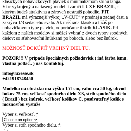
klasických nohavičkových plaviek s minimalizmom strihu tanga.
Viac vykrojený a nariasený model ti zaručí
LUXE BRAZIL
, s
ktorým budeš atraktívna a zároveň nestratíš pohodlie.
FIT
BRAZIL
má výraznejší výkroj ,,V-CUT” v prednej a zadnej časti a
zakrýva 1/3 sedacieho svalu. Ak máš rada klasiku a túžiš po
nohavičkovom type plaviek, odporúčame ti strih
KLASIK.
Pri
každom z naších modelov si môžeš vybrať z dvoch typov spodných
dielov: so sťahovacími šnúrkami po bokoch, alebo bez šnúrok.
MOŽNOSŤ DOKÚPIŤ VRCHNÝ DIEL
TU.
POZOR!!! V prípade špeciálnych požiadaviek ( iná farba lemu,
vlastná potlač.. ) nás kontaktuj.
info@luxesse.sk
+421918748450
Modelka na obrázku má výšku 151 cm, váhu cca 50 kg, obvod
bokov 75 cm, veľkosť spodného dielu XS, strih spodného dielu
( Brazil ) bez šnúrok, veľkosť košíkov C, posúvateľný košík s
možnosťou výstuže
.
Vyber si veľkosť.
*
Vyber si strih spodného dielu.
*