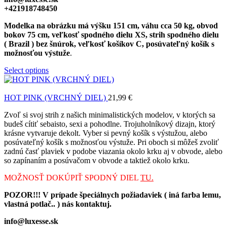
+421918748450
Modelka na obrázku má výšku 151 cm, váhu cca 50 kg, obvod
bokov 75 cm, veľkosť spodného dielu XS, strih spodného dielu
( Brazil ) bez šnúrok, veľkosť košíkov C, posúvateľný košík s
možnosťou výstuže
.
Select options
HOT PINK (VRCHNÝ DIEL)
21,99
€
Zvoľ si svoj strih z našich minimalistických modelov, v ktorých sa
budeš cítiť sebaisto, sexi a pohodlne. Trojuholníkový dizajn, ktorý
krásne vytvaruje dekolt. Vyber si pevný košík s výstužou, alebo
posúvateľný košík s možnosťou výstuže. Pri oboch si môžeš zvoliť
zadnú časť plaviek v podobe viazania okolo krku aj v obvode, alebo
so zapínaním a posúvačom v obvode a taktiež okolo krku.
MOŽNOSŤ DOKÚPIŤ SPODNÝ DIEL
TU.
POZOR!!! V prípade špeciálnych požiadaviek ( iná farba lemu,
vlastná potlač.. ) nás kontaktuj.
info@luxesse.sk