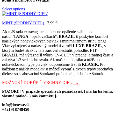
košík s možnosťou výstuže
.
Select options
MINT (SPODNÝ DIEL)
17,99
€
Ak máš rada extravaganciu a krásne opálenie siahni po
našich
TANGA
,,opaľovačkách”.
BRAZIL
ti poskytne komfort
klasických nohavičkových plaviek s minimalizmom strihu tanga.
Viac vykrojený a nariasený model ti zaručí
LUXE BRAZIL
, s
ktorým budeš atraktívna a zároveň nestratíš pohodlie.
FIT
BRAZIL
má výraznejší výkroj ,,V-CUT” v prednej a zadnej časti a
zakrýva 1/3 sedacieho svalu. Ak máš rada klasiku a túžiš po
nohavičkovom type plaviek, odporúčame ti strih
KLASIK.
Pri
každom z naších modelov si môžeš vybrať z dvoch typov spodných
dielov: so sťahovacími šnúrkami po bokoch, alebo bez šnúrok.
MOŽNOSŤ DOKÚPIŤ VRCHNÝ DIEL
TU.
POZOR!!! V prípade špeciálnych požiadaviek ( iná farba lemu,
vlastná potlač.. ) nás kontaktuj.
info@luxesse.sk
+421918748450