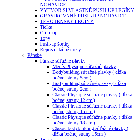
NOHAVICE
VYTVOR SI VLASTNÉ PUSH-UP LEGÍNY
GRAVIROVANÉ PUSH-UP NOHAVICE
TEHOTENSKÉ LEGÍNY
Tielka
Crop top
Topy
Push-up šortky
Reprezentačné dresy
Pánske
Pánske súťažné plavky
Men´s Physique súťažné plavky
Bodybuilding súťažné plavky ( dĺžka
bočnej strany 5cm )
Bodybuilding súťažné plavky ( dĺžka
bočnej strany 2cm )
Classic Physique súťažné plavky ( dĺžka
bočnej strany 12 cm )
Classic Physique súťažné plavky ( dĺžka
bočnej strany 15 cm )
Classic Physique súťažné plavky ( dĺžka
bočnej strany 18 cm )
Classic bodybuilding súťažné plavky (
dĺžka bočnej strany 15cm )
Tielka