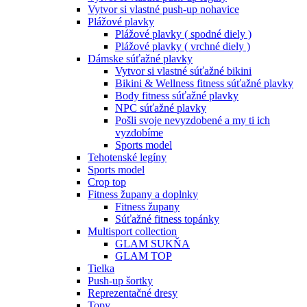
Vytvor si vlastné push-up nohavice
Plážové plavky
Plážové plavky ( spodné diely )
Plážové plavky ( vrchné diely )
Dámske súťažné plavky
Vytvor si vlastné súťažné bikini
Bikini & Wellness fitness súťažné plavky
Body fitness súťažné plavky
NPC súťažné plavky
Pošli svoje nevyzdobené a my ti ich
vyzdobíme
Sports model
Tehotenské legíny
Sports model
Crop top
Fitness župany a doplnky
Fitness župany
Súťažné fitness topánky
Multisport collection
GLAM SUKŇA
GLAM TOP
Tielka
Push-up šortky
Reprezentačné dresy
Topy