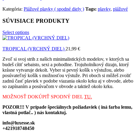
Kategória:
Plážové plavky ( spodné diely )
Tags:
plavky
,
plážové
SÚVISIACE PRODUKTY
Select options
TROPICAL (VRCHNÝ DIEL)
21,99
€
Zvoľ si svoj strih z našich minimalistických modelov, v ktorých sa
budeš cítiť sebaisto, sexi a pohodlne. Trojuholníkový dizajn, ktorý
krásne vytvaruje dekolt. Vyber si pevný košík s výstužou, alebo
posúvateľný košík s možnosťou výstuže. Pri oboch si môžeš zvoliť
zadnú časť plaviek v podobe viazania okolo krku aj v obvode, alebo
so zapínaním a posúvačom v obvode a taktiež okolo krku.
MOŽNOSŤ DOKÚPIŤ SPODNÝ DIEL
TU.
POZOR!!! V prípade špeciálnych požiadaviek ( iná farba lemu,
vlastná potlač.. ) nás kontaktuj.
info@luxesse.sk
+421918748450