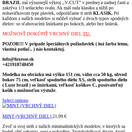
BRAZIL
má výraznejší výkroj ,,V-CUT” v prednej a zadnej časti a
zakrýva 1/3 sedacieho svalu. Ak máš rada klasiku a túžiš po
nohavičkovom type plaviek, odporúčame ti strih
KLASIK.
Pri
každom z naších modelov si môžeš vybrať z dvoch typov spodných
dielov: so sťahovacími šnúrkami po bokoch, alebo bez šnúrok.
MOŽNOSŤ DOKÚPIŤ VRCHNÝ DIEL
TU.
POZOR!!! V prípade špeciálnych požiadaviek ( iná farba lemu,
vlastná potlač.. ) nás kontaktuj.
info@luxesse.sk
+421918748450
Modelka na obrázku má výšku 151 cm, váhu cca 50 kg, obvod
bokov 75 cm, veľkosť spodného dielu XS, strih spodného dielu
( Luxe brazil ) so šnúrkami, veľkosť košíkov C, posúvateľný
košík s možnosťou výstuže
.
Select options
MINT (VRCHNÝ DIEL)
21,99
€
Zvoľ si svoj strih z našich minimalistických modelov, v ktorých sa
budeš cítiť sebaisto, sexi a pohodlne. Trojuholníkový dizajn, ktorý