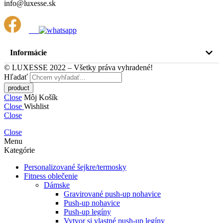
info@luxesse.sk
Informácie
© LUXESSE 2022 – Všetky práva vyhradené!
Hľadať
Close
Môj Košík
Close
Wishlist
Close
Close
Menu
Kategórie
Personalizované šejkre/termosky
Fitness oblečenie
Dámske
Gravirované push-up nohavice
Push-up nohavice
Push-up legíny
Vytvor si vlastné push-up legíny