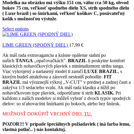
Modelka na obrázku má výšku 151 cm, váhu cca 50 kg, obvod
bokov 75 cm, veľkosť spodného dielu XS, strih spodného dielu
( Luxe brazil ) so šnúrkami, veľkosť košíkov C, posúvateľný
košík s možnosťou výstuže
.
Select options
LIME GREEN (SPODNÝ DIEL)
17,99
€
Ak máš rada extravaganciu a krásne opálenie siahni po
našich
TANGA
,,opaľovačkách”.
BRAZIL
ti poskytne komfort
klasických nohavičkových plaviek s minimalizmom strihu tanga.
Viac vykrojený a nariasený model ti zaručí
LUXE BRAZIL
, s
ktorým budeš atraktívna a zároveň nestratíš pohodlie.
FIT
BRAZIL
má výraznejší výkroj ,,V-CUT” v prednej a zadnej časti a
zakrýva 1/3 sedacieho svalu. Ak máš rada klasiku a túžiš po
nohavičkovom type plaviek, odporúčame ti strih
KLASIK.
Pri
každom z naších modelov si môžeš vybrať z dvoch typov spodných
dielov: so sťahovacími šnúrkami po bokoch, alebo bez šnúrok.
MOŽNOSŤ DOKÚPIŤ VRCHNÝ DIEL
TU.
POZOR!!! V prípade špeciálnych požiadaviek ( iná farba lemu,
vlastná potlač.. ) nás kontaktuj.