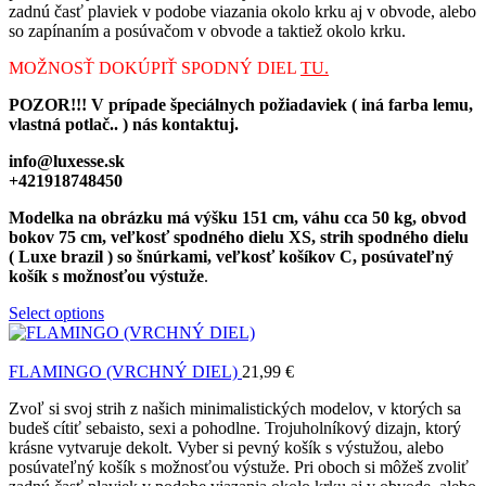
zadnú časť plaviek v podobe viazania okolo krku aj v obvode, alebo
so zapínaním a posúvačom v obvode a taktiež okolo krku.
MOŽNOSŤ DOKÚPIŤ SPODNÝ DIEL
TU.
POZOR!!! V prípade špeciálnych požiadaviek ( iná farba lemu,
vlastná potlač.. ) nás kontaktuj.
info@luxesse.sk
+421918748450
Modelka na obrázku má výšku 151 cm, váhu cca 50 kg, obvod
bokov 75 cm, veľkosť spodného dielu XS, strih spodného dielu
( Luxe brazil ) so šnúrkami, veľkosť košíkov C, posúvateľný
košík s možnosťou výstuže
.
Select options
FLAMINGO (VRCHNÝ DIEL)
21,99
€
Zvoľ si svoj strih z našich minimalistických modelov, v ktorých sa
budeš cítiť sebaisto, sexi a pohodlne. Trojuholníkový dizajn, ktorý
krásne vytvaruje dekolt. Vyber si pevný košík s výstužou, alebo
posúvateľný košík s možnosťou výstuže. Pri oboch si môžeš zvoliť