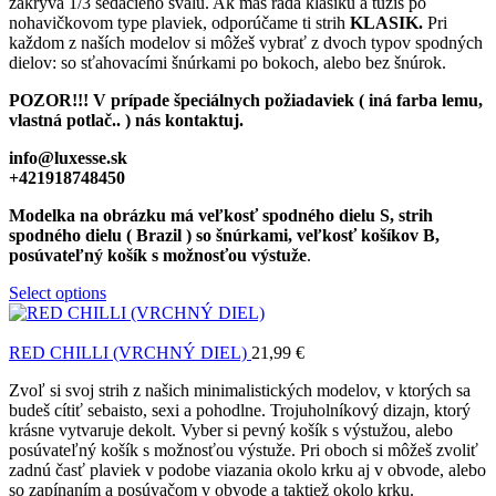
zakrýva 1/3 sedacieho svalu. Ak máš rada klasiku a túžiš po
nohavičkovom type plaviek, odporúčame ti strih
KLASIK.
Pri
každom z naších modelov si môžeš vybrať z dvoch typov spodných
dielov: so sťahovacími šnúrkami po bokoch, alebo bez šnúrok.
POZOR!!! V prípade špeciálnych požiadaviek ( iná farba lemu,
vlastná potlač.. ) nás kontaktuj.
info@luxesse.sk
+421918748450
Modelka na obrázku má veľkosť spodného dielu S, strih
spodného dielu ( Brazil ) so šnúrkami, veľkosť košíkov B,
posúvateľný košík s možnosťou výstuže
.
Select options
RED CHILLI (VRCHNÝ DIEL)
21,99
€
Zvoľ si svoj strih z našich minimalistických modelov, v ktorých sa
budeš cítiť sebaisto, sexi a pohodlne. Trojuholníkový dizajn, ktorý
krásne vytvaruje dekolt. Vyber si pevný košík s výstužou, alebo
posúvateľný košík s možnosťou výstuže. Pri oboch si môžeš zvoliť
zadnú časť plaviek v podobe viazania okolo krku aj v obvode, alebo
so zapínaním a posúvačom v obvode a taktiež okolo krku.