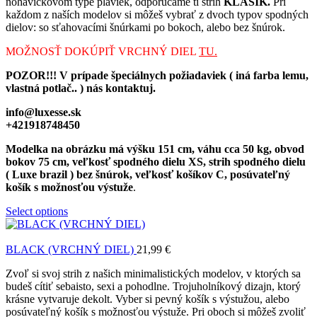
nohavičkovom type plaviek, odporúčame ti strih
KLASIK.
Pri
každom z naších modelov si môžeš vybrať z dvoch typov spodných
dielov: so sťahovacími šnúrkami po bokoch, alebo bez šnúrok.
MOŽNOSŤ DOKÚPIŤ VRCHNÝ DIEL
TU.
POZOR!!! V prípade špeciálnych požiadaviek ( iná farba lemu,
vlastná potlač.. ) nás kontaktuj.
info@luxesse.sk
+421918748450
Modelka na obrázku má výšku 151 cm, váhu cca 50 kg, obvod
bokov 75 cm, veľkosť spodného dielu XS, strih spodného dielu
( Luxe brazil ) bez šnúrok, veľkosť košíkov C, posúvateľný
košík s možnosťou výstuže
.
Select options
BLACK (VRCHNÝ DIEL)
21,99
€
Zvoľ si svoj strih z našich minimalistických modelov, v ktorých sa
budeš cítiť sebaisto, sexi a pohodlne. Trojuholníkový dizajn, ktorý
krásne vytvaruje dekolt. Vyber si pevný košík s výstužou, alebo
posúvateľný košík s možnosťou výstuže. Pri oboch si môžeš zvoliť