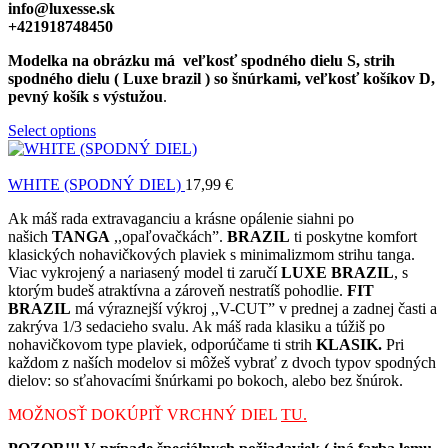
info@luxesse.sk
+421918748450
Modelka na obrázku má veľkosť spodného dielu
S, strih
spodného dielu ( Luxe brazil ) so šnúrkami, veľkosť košíkov D,
pevný košík s výstužou
.
Select options
WHITE (SPODNÝ DIEL)
17,99
€
Ak máš rada extravaganciu a krásne opálenie siahni po
našich
TANGA
,,opaľovačkách”.
BRAZIL
ti poskytne komfort
klasických nohavičkových plaviek s minimalizmom strihu tanga.
Viac vykrojený a nariasený model ti zaručí
LUXE BRAZIL
, s
ktorým budeš atraktívna a zároveň nestratíš pohodlie.
FIT
BRAZIL
má výraznejší výkroj ,,V-CUT” v prednej a zadnej časti a
zakrýva 1/3 sedacieho svalu. Ak máš rada klasiku a túžiš po
nohavičkovom type plaviek, odporúčame ti strih
KLASIK.
Pri
každom z naších modelov si môžeš vybrať z dvoch typov spodných
dielov: so sťahovacími šnúrkami po bokoch, alebo bez šnúrok.
MOŽNOSŤ DOKÚPIŤ VRCHNÝ DIEL
TU.