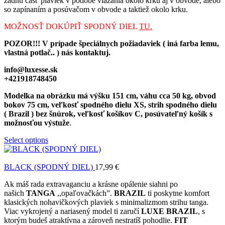
zadnú časť plaviek v podobe viazania okolo krku aj v obvode, alebo
so zapínaním a posúvačom v obvode a taktiež okolo krku.
MOŽNOSŤ DOKÚPIŤ SPODNÝ DIEL
TU.
POZOR!!! V prípade špeciálnych požiadaviek ( iná farba lemu,
vlastná potlač.. ) nás kontaktuj.
info@luxesse.sk
+421918748450
Modelka na obrázku má výšku 151 cm, váhu cca 50 kg, obvod
bokov 75 cm, veľkosť spodného dielu XS, strih spodného dielu
( Brazil ) bez šnúrok, veľkosť košíkov C, posúvateľný košík s
možnosťou výstuže
.
Select options
BLACK (SPODNÝ DIEL)
17,99
€
Ak máš rada extravaganciu a krásne opálenie siahni po
našich
TANGA
,,opaľovačkách”.
BRAZIL
ti poskytne komfort
klasických nohavičkových plaviek s minimalizmom strihu tanga.
Viac vykrojený a nariasený model ti zaručí
LUXE BRAZIL
, s
ktorým budeš atraktívna a zároveň nestratíš pohodlie.
FIT