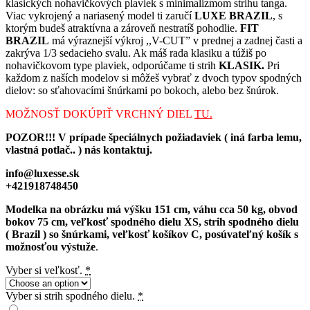
klasických nohavičkových plaviek s minimalizmom strihu tanga.
Viac vykrojený a nariasený model ti zaručí
LUXE BRAZIL
, s
ktorým budeš atraktívna a zároveň nestratíš pohodlie.
FIT
BRAZIL
má výraznejší výkroj ,,V-CUT” v prednej a zadnej časti a
zakrýva 1/3 sedacieho svalu. Ak máš rada klasiku a túžiš po
nohavičkovom type plaviek, odporúčame ti strih
KLASIK.
Pri
každom z naších modelov si môžeš vybrať z dvoch typov spodných
dielov: so sťahovacími šnúrkami po bokoch, alebo bez šnúrok.
MOŽNOSŤ DOKÚPIŤ VRCHNÝ DIEL
TU.
POZOR!!! V prípade špeciálnych požiadaviek ( iná farba lemu,
vlastná potlač.. ) nás kontaktuj.
info@luxesse.sk
+421918748450
Modelka na obrázku má výšku 151 cm, váhu cca 50 kg, obvod
bokov 75 cm, veľkosť spodného dielu XS, strih spodného dielu
( Brazil ) so šnúrkami, veľkosť košíkov C, posúvateľný košík s
možnosťou výstuže
.
Vyber si veľkosť.
*
Vyber si strih spodného dielu.
*