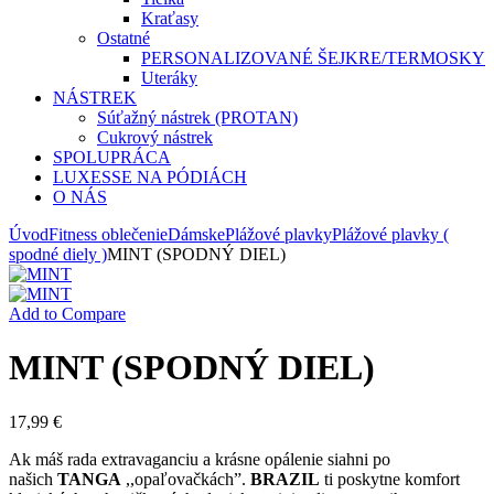
Kraťasy
Ostatné
PERSONALIZOVANÉ ŠEJKRE/TERMOSKY
Uteráky
NÁSTREK
Súťažný nástrek (PROTAN)
Cukrový nástrek
SPOLUPRÁCA
LUXESSE NA PÓDIÁCH
O NÁS
Úvod
Fitness oblečenie
Dámske
Plážové plavky
Plážové plavky (
spodné diely )
MINT (SPODNÝ DIEL)
Add to Compare
MINT (SPODNÝ DIEL)
17,99
€
Ak máš rada extravaganciu a krásne opálenie siahni po
našich
TANGA
,,opaľovačkách”.
BRAZIL
ti poskytne komfort