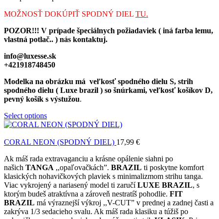
MOŽNOSŤ DOKÚPIŤ SPODNÝ DIEL
TU.
POZOR!!! V prípade špeciálnych požiadaviek ( iná farba lemu,
vlastná potlač.. ) nás kontaktuj.
info@luxesse.sk
+421918748450
Modelka na obrázku má veľkosť spodného dielu
S, strih
spodného dielu ( Luxe brazil ) so šnúrkami, veľkosť košíkov D,
pevný košík s výstužou
.
Select options
CORAL NEON (SPODNÝ DIEL)
17,99
€
Ak máš rada extravaganciu a krásne opálenie siahni po
našich
TANGA
,,opaľovačkách”.
BRAZIL
ti poskytne komfort
klasických nohavičkových plaviek s minimalizmom strihu tanga.
Viac vykrojený a nariasený model ti zaručí
LUXE BRAZIL
, s
ktorým budeš atraktívna a zároveň nestratíš pohodlie.
FIT
BRAZIL
má výraznejší výkroj ,,V-CUT” v prednej a zadnej časti a
zakrýva 1/3 sedacieho svalu. Ak máš rada klasiku a túžiš po