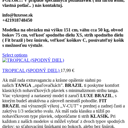
POZOR!!! V prípade špeciálnych požiadaviek ( iná farba lemu,
vlastná potlač.. ) nás kontaktuj.
info@luxesse.sk
+421918748450
Modelka na obrázku má výšku 151 cm, váhu cca 50 kg, obvod
bokov 75 cm, veľkosť spodného dielu XS, strih spodného dielu
( Fit brazil ) bez šnúrok, veľkosť košíkov C, posúvateľný košík
s možnosťou výstuže
.
Select options
TROPICAL (SPODNÝ DIEL)
17,99
€
Ak máš rada extravaganciu a krásne opálenie siahni po
našich
TANGA
,,opaľovačkách”.
BRAZIL
ti poskytne komfort
klasických nohavičkových plaviek s minimalizmom strihu tanga.
Viac vykrojený a nariasený model ti zaručí
LUXE BRAZIL
, s
ktorým budeš atraktívna a zároveň nestratíš pohodlie.
FIT
BRAZIL
má výraznejší výkroj ,,V-CUT” v prednej a zadnej časti a
zakrýva 1/3 sedacieho svalu. Ak máš rada klasiku a túžiš po
nohavičkovom type plaviek, odporúčame ti strih
KLASIK.
Pri
každom z naších modelov si môžeš vybrať z dvoch typov spodných
dielov: so sťahovacími šnúrkami po bokoch, alebo bez šnúrok.