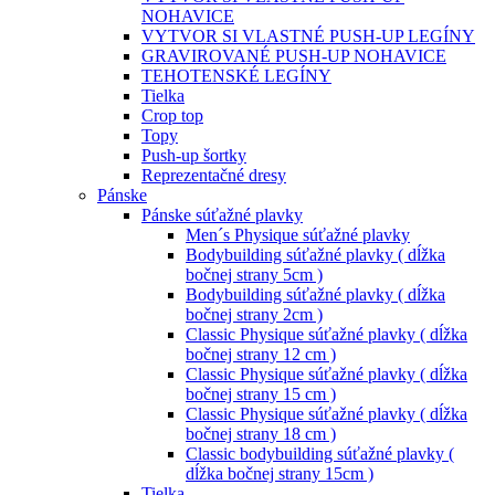
NOHAVICE
VYTVOR SI VLASTNÉ PUSH-UP LEGÍNY
GRAVIROVANÉ PUSH-UP NOHAVICE
TEHOTENSKÉ LEGÍNY
Tielka
Crop top
Topy
Push-up šortky
Reprezentačné dresy
Pánske
Pánske súťažné plavky
Men´s Physique súťažné plavky
Bodybuilding súťažné plavky ( dĺžka
bočnej strany 5cm )
Bodybuilding súťažné plavky ( dĺžka
bočnej strany 2cm )
Classic Physique súťažné plavky ( dĺžka
bočnej strany 12 cm )
Classic Physique súťažné plavky ( dĺžka
bočnej strany 15 cm )
Classic Physique súťažné plavky ( dĺžka
bočnej strany 18 cm )
Classic bodybuilding súťažné plavky (
dĺžka bočnej strany 15cm )
Tielka