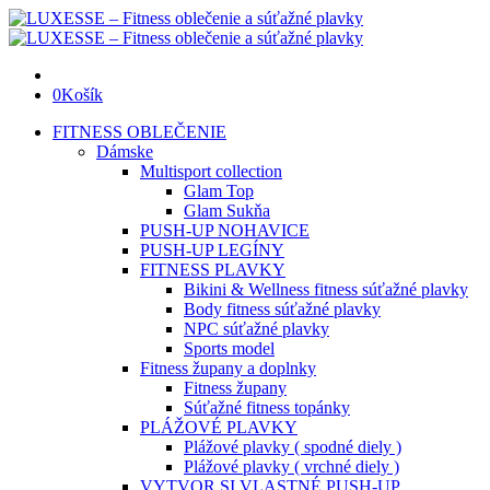
0
Košík
FITNESS OBLEČENIE
Dámske
Multisport collection
Glam Top
Glam Sukňa
PUSH-UP NOHAVICE
PUSH-UP LEGÍNY
FITNESS PLAVKY
Bikini & Wellness fitness súťažné plavky
Body fitness súťažné plavky
NPC súťažné plavky
Sports model
Fitness župany a doplnky
Fitness župany
Súťažné fitness topánky
PLÁŽOVÉ PLAVKY
Plážové plavky ( spodné diely )
Plážové plavky ( vrchné diely )
VYTVOR SI VLASTNÉ PUSH-UP