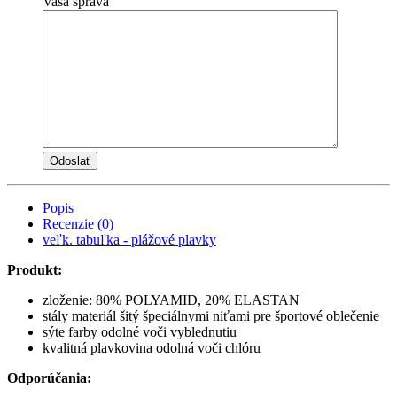
Vaša správa
Popis
Recenzie (0)
veľk. tabuľka - plážové plavky
Produkt:
zloženie: 80% POLYAMID, 20% ELASTAN
stály materiál šitý špeciálnymi niťami pre športové oblečenie
sýte farby odolné voči vyblednutiu
kvalitná plavkovina odolná voči chlóru
Odporúčania: