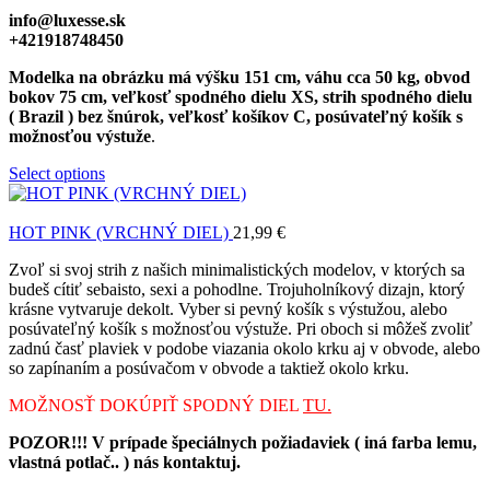
info@luxesse.sk
+421918748450
Modelka na obrázku má výšku 151 cm, váhu cca 50 kg, obvod
bokov 75 cm, veľkosť spodného dielu XS, strih spodného dielu
( Brazil ) bez šnúrok, veľkosť košíkov C, posúvateľný košík s
možnosťou výstuže
.
Select options
HOT PINK (VRCHNÝ DIEL)
21,99
€
Zvoľ si svoj strih z našich minimalistických modelov, v ktorých sa
budeš cítiť sebaisto, sexi a pohodlne. Trojuholníkový dizajn, ktorý
krásne vytvaruje dekolt. Vyber si pevný košík s výstužou, alebo
posúvateľný košík s možnosťou výstuže. Pri oboch si môžeš zvoliť
zadnú časť plaviek v podobe viazania okolo krku aj v obvode, alebo
so zapínaním a posúvačom v obvode a taktiež okolo krku.
MOŽNOSŤ DOKÚPIŤ SPODNÝ DIEL
TU.
POZOR!!! V prípade špeciálnych požiadaviek ( iná farba lemu,
vlastná potlač.. ) nás kontaktuj.