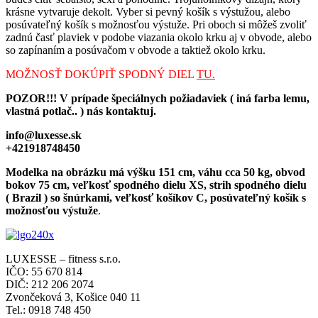
krásne vytvaruje dekolt. Vyber si pevný košík s výstužou, alebo
posúvateľný košík s možnosťou výstuže. Pri oboch si môžeš zvoliť
zadnú časť plaviek v podobe viazania okolo krku aj v obvode, alebo
so zapínaním a posúvačom v obvode a taktiež okolo krku.
MOŽNOSŤ DOKÚPIŤ SPODNÝ DIEL
TU.
POZOR!!! V prípade špeciálnych požiadaviek ( iná farba lemu,
vlastná potlač.. ) nás kontaktuj.
info@luxesse.sk
+421918748450
Modelka na obrázku má výšku 151 cm, váhu cca 50 kg, obvod
bokov 75 cm, veľkosť spodného dielu XS, strih spodného dielu
( Brazil ) so šnúrkami, veľkosť košíkov C, posúvateľný košík s
možnosťou výstuže
.
LUXESSE – fitness s.r.o.
IČO: 55 670 814
DIČ: 212 206 2074
Zvončeková 3, Košice 040 11
Tel.: 0918 748 450