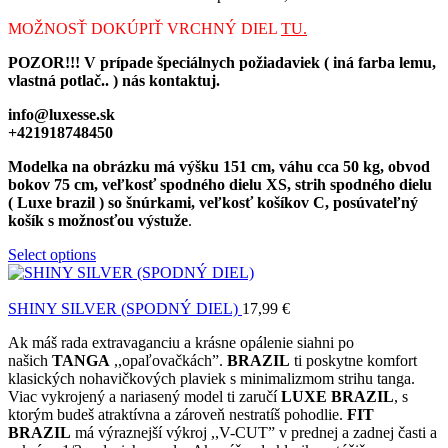
MOŽNOSŤ DOKÚPIŤ VRCHNÝ DIEL
TU.
POZOR!!! V prípade špeciálnych požiadaviek ( iná farba lemu,
vlastná potlač.. ) nás kontaktuj.
info@luxesse.sk
+421918748450
Modelka na obrázku má výšku 151 cm, váhu cca 50 kg, obvod
bokov 75 cm, veľkosť spodného dielu XS, strih spodného dielu
( Luxe brazil ) so šnúrkami, veľkosť košíkov C, posúvateľný
košík s možnosťou výstuže
.
Select options
SHINY SILVER (SPODNÝ DIEL)
17,99
€
Ak máš rada extravaganciu a krásne opálenie siahni po
našich
TANGA
,,opaľovačkách”.
BRAZIL
ti poskytne komfort
klasických nohavičkových plaviek s minimalizmom strihu tanga.
Viac vykrojený a nariasený model ti zaručí
LUXE BRAZIL
, s
ktorým budeš atraktívna a zároveň nestratíš pohodlie.
FIT
BRAZIL
má výraznejší výkroj ,,V-CUT” v prednej a zadnej časti a