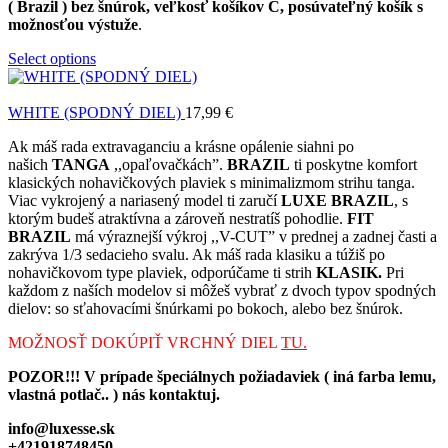
( Brazil ) bez šnúrok, veľkosť košíkov C, posúvateľný košík s
možnosťou výstuže
.
Select options
WHITE (SPODNÝ DIEL)
17,99
€
Ak máš rada extravaganciu a krásne opálenie siahni po
našich
TANGA
,,opaľovačkách”.
BRAZIL
ti poskytne komfort
klasických nohavičkových plaviek s minimalizmom strihu tanga.
Viac vykrojený a nariasený model ti zaručí
LUXE BRAZIL
, s
ktorým budeš atraktívna a zároveň nestratíš pohodlie.
FIT
BRAZIL
má výraznejší výkroj ,,V-CUT” v prednej a zadnej časti a
zakrýva 1/3 sedacieho svalu. Ak máš rada klasiku a túžiš po
nohavičkovom type plaviek, odporúčame ti strih
KLASIK.
Pri
každom z naších modelov si môžeš vybrať z dvoch typov spodných
dielov: so sťahovacími šnúrkami po bokoch, alebo bez šnúrok.
MOŽNOSŤ DOKÚPIŤ VRCHNÝ DIEL
TU.
POZOR!!! V prípade špeciálnych požiadaviek ( iná farba lemu,
vlastná potlač.. ) nás kontaktuj.
info@luxesse.sk
+421918748450