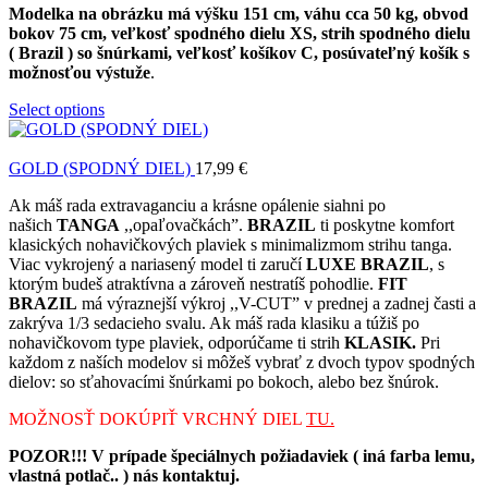
Modelka na obrázku má výšku 151 cm, váhu cca 50 kg, obvod
bokov 75 cm, veľkosť spodného dielu XS, strih spodného dielu
( Brazil ) so šnúrkami, veľkosť košíkov C, posúvateľný košík s
možnosťou výstuže
.
Select options
GOLD (SPODNÝ DIEL)
17,99
€
Ak máš rada extravaganciu a krásne opálenie siahni po
našich
TANGA
,,opaľovačkách”.
BRAZIL
ti poskytne komfort
klasických nohavičkových plaviek s minimalizmom strihu tanga.
Viac vykrojený a nariasený model ti zaručí
LUXE BRAZIL
, s
ktorým budeš atraktívna a zároveň nestratíš pohodlie.
FIT
BRAZIL
má výraznejší výkroj ,,V-CUT” v prednej a zadnej časti a
zakrýva 1/3 sedacieho svalu. Ak máš rada klasiku a túžiš po
nohavičkovom type plaviek, odporúčame ti strih
KLASIK.
Pri
každom z naších modelov si môžeš vybrať z dvoch typov spodných
dielov: so sťahovacími šnúrkami po bokoch, alebo bez šnúrok.
MOŽNOSŤ DOKÚPIŤ VRCHNÝ DIEL
TU.
POZOR!!! V prípade špeciálnych požiadaviek ( iná farba lemu,
vlastná potlač.. ) nás kontaktuj.