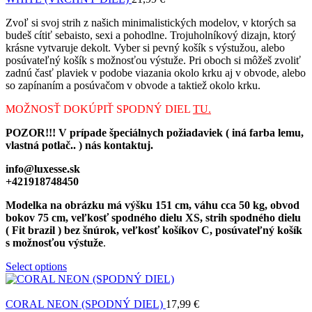
Zvoľ si svoj strih z našich minimalistických modelov, v ktorých sa
budeš cítiť sebaisto, sexi a pohodlne. Trojuholníkový dizajn, ktorý
krásne vytvaruje dekolt. Vyber si pevný košík s výstužou, alebo
posúvateľný košík s možnosťou výstuže. Pri oboch si môžeš zvoliť
zadnú časť plaviek v podobe viazania okolo krku aj v obvode, alebo
so zapínaním a posúvačom v obvode a taktiež okolo krku.
MOŽNOSŤ DOKÚPIŤ SPODNÝ DIEL
TU.
POZOR!!! V prípade špeciálnych požiadaviek ( iná farba lemu,
vlastná potlač.. ) nás kontaktuj.
info@luxesse.sk
+421918748450
Modelka na obrázku má výšku 151 cm, váhu cca 50 kg, obvod
bokov 75 cm, veľkosť spodného dielu XS, strih spodného dielu
( Fit brazil ) bez šnúrok, veľkosť košíkov C, posúvateľný košík
s možnosťou výstuže
.
Select options
CORAL NEON (SPODNÝ DIEL)
17,99
€