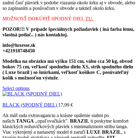
zadnú časť plaviek v podobe viazania okolo krku aj v obvode, alebo
so zapínaním a posúvačom v obvode a taktiež okolo krku.
MOŽNOSŤ DOKÚPIŤ SPODNÝ DIEL
TU.
POZOR!!! V prípade špeciálnych požiadaviek ( iná farba lemu,
vlastná potlač.. ) nás kontaktuj.
info@luxesse.sk
+421918748450
Modelka na obrázku má výšku 151 cm, váhu cca 50 kg, obvod
bokov 75 cm, veľkosť spodného dielu XS, strih spodného dielu
( Luxe brazil ) so šnúrkami, veľkosť košíkov C, posúvateľný
košík s možnosťou výstuže
.
Select options
BLACK (SPODNÝ DIEL)
17,99
€
Ak máš rada extravaganciu a krásne opálenie siahni po
našich
TANGA
,,opaľovačkách”.
BRAZIL
ti poskytne komfort
klasických nohavičkových plaviek s minimalizmom strihu tanga.
Viac vykrojený a nariasený model ti zaručí
LUXE BRAZIL
, s
ktorým budeš atraktívna a zároveň nestratíš pohodlie.
FIT