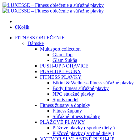
0
Košík
FITNESS OBLEČENIE
Dámske
Multisport collection
Glam Top
Glam Sukňa
PUSH-UP NOHAVICE
PUSH-UP LEGÍNY
FITNESS PLAVKY
Bikini & Wellness fitness súťažné plavky
Body fitness súťažné plavky
NPC súťažné plavky
Sports model
Fitness župany a doplnky
Fitness župany
Súťažné fitness topánky
PLÁŽOVÉ PLAVKY
Plážové plavky ( spodné diely )
Plážové plavky ( vrchné diely )
VYTVOR SI VLASTNÉ PUSH-UP