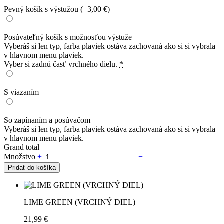
Pevný košík s výstužou
(+3,00 €)
Posúvateľný košík s možnosťou výstuže
Vyberáš si len typ, farba plaviek ostáva zachovaná ako si si vybrala
v hlavnom menu plaviek.
Vyber si zadnú časť vrchného dielu.
*
S viazaním
So zapínaním a posúvačom
Vyberáš si len typ, farba plaviek ostáva zachovaná ako si si vybrala
v hlavnom menu plaviek.
Grand total
Množstvo
+
−
Pridať do košíka
LIME GREEN (VRCHNÝ DIEL)
21,99
€