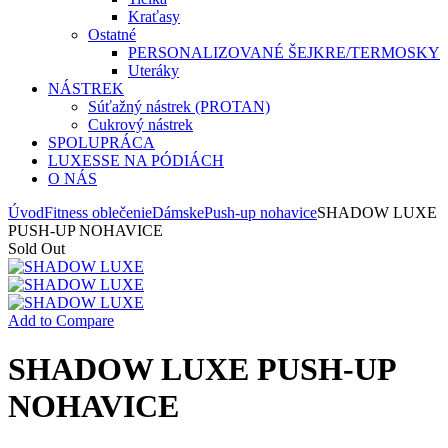
Kraťasy
Ostatné
PERSONALIZOVANÉ ŠEJKRE/TERMOSKY
Uteráky
NÁSTREK
Súťažný nástrek (PROTAN)
Cukrový nástrek
SPOLUPRÁCA
LUXESSE NA PÓDIÁCH
O NÁS
Úvod
Fitness oblečenie
Dámske
Push-up nohavice
SHADOW LUXE
PUSH-UP NOHAVICE
Sold Out
Add to Compare
SHADOW LUXE PUSH-UP
NOHAVICE