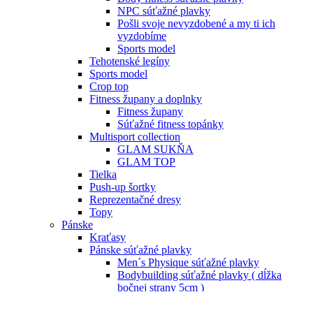
NPC súťažné plavky
Pošli svoje nevyzdobené a my ti ich
vyzdobíme
Sports model
Tehotenské legíny
Sports model
Crop top
Fitness župany a doplnky
Fitness župany
Súťažné fitness topánky
Multisport collection
GLAM SUKŇA
GLAM TOP
Tielka
Push-up šortky
Reprezentačné dresy
Topy
Pánske
Kraťasy
Pánske súťažné plavky
Men´s Physique súťažné plavky
Bodybuilding súťažné plavky ( dĺžka
bočnej strany 5cm )
Bodybuilding súťažné plavky ( dĺžka
bočnej strany 2cm )