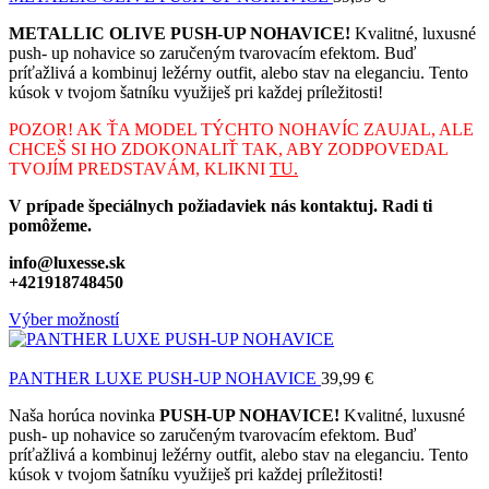
METALLIC OLIVE PUSH-UP NOHAVICE!
Kvalitné, luxusné
push- up nohavice so zaručeným tvarovacím efektom. Buď
príťažlivá a kombinuj ležérny outfit, alebo stav na eleganciu. Tento
kúsok v tvojom šatníku využiješ pri každej príležitosti!
POZOR! AK ŤA MODEL TÝCHTO NOHAVÍC ZAUJAL, ALE
CHCEŠ SI HO ZDOKONALIŤ TAK, ABY ZODPOVEDAL
TVOJÍM PREDSTAVÁM, KLIKNI
TU.
V prípade špeciálnych požiadaviek nás kontaktuj. Radi ti
pomôžeme.
info@luxesse.sk
+421918748450
Výber možností
PANTHER LUXE PUSH-UP NOHAVICE
39,99
€
Naša horúca novinka
PUSH-UP NOHAVICE!
Kvalitné, luxusné
push- up nohavice so zaručeným tvarovacím efektom. Buď
príťažlivá a kombinuj ležérny outfit, alebo stav na eleganciu. Tento
kúsok v tvojom šatníku využiješ pri každej príležitosti!