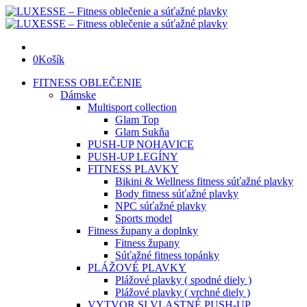
0
Košík
FITNESS OBLEČENIE
Dámske
Multisport collection
Glam Top
Glam Sukňa
PUSH-UP NOHAVICE
PUSH-UP LEGÍNY
FITNESS PLAVKY
Bikini & Wellness fitness súťažné plavky
Body fitness súťažné plavky
NPC súťažné plavky
Sports model
Fitness župany a doplnky
Fitness župany
Súťažné fitness topánky
PLÁŽOVÉ PLAVKY
Plážové plavky ( spodné diely )
Plážové plavky ( vrchné diely )
VYTVOR SI VLASTNÉ PUSH-UP