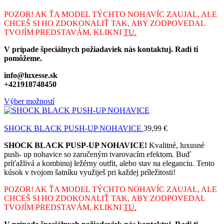
POZOR! AK ŤA MODEL TÝCHTO NOHAVÍC ZAUJAL, ALE
CHCEŠ SI HO ZDOKONALIŤ TAK, ABY ZODPOVEDAL
TVOJÍM PREDSTAVÁM, KLIKNI
TU
.
V prípade špeciálnych požiadaviek nás kontaktuj. Radi ti
pomôžeme.
info@luxesse.sk
+421918748450
Výber možností
SHOCK BLACK PUSH-UP NOHAVICE
39,99
€
SHOCK BLACK PUSP-UP NOHAVICE!
Kvalitné, luxusné
push- up nohavice so zaručeným tvarovacím efektom. Buď
príťažlivá a kombinuj ležérny outfit, alebo stav na eleganciu. Tento
kúsok v tvojom šatníku využiješ pri každej príležitosti!
POZOR! AK ŤA MODEL TÝCHTO NOHAVÍC ZAUJAL, ALE
CHCEŠ SI HO ZDOKONALIŤ TAK, ABY ZODPOVEDAL
TVOJÍM PREDSTAVÁM, KLIKNI
TU.