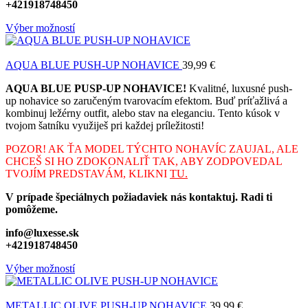
+421918748450
Výber možností
AQUA BLUE PUSH-UP NOHAVICE
39,99
€
AQUA BLUE PUSP-UP NOHAVICE!
Kvalitné, luxusné push-
up nohavice so zaručeným tvarovacím efektom. Buď príťažlivá a
kombinuj ležérny outfit, alebo stav na eleganciu. Tento kúsok v
tvojom šatníku využiješ pri každej príležitosti!
POZOR! AK ŤA MODEL TÝCHTO NOHAVÍC ZAUJAL, ALE
CHCEŠ SI HO ZDOKONALIŤ TAK, ABY ZODPOVEDAL
TVOJÍM PREDSTAVÁM, KLIKNI
TU.
V prípade špeciálnych požiadaviek nás kontaktuj. Radi ti
pomôžeme.
info@luxesse.sk
+421918748450
Výber možností
METALLIC OLIVE PUSH-UP NOHAVICE
39,99
€