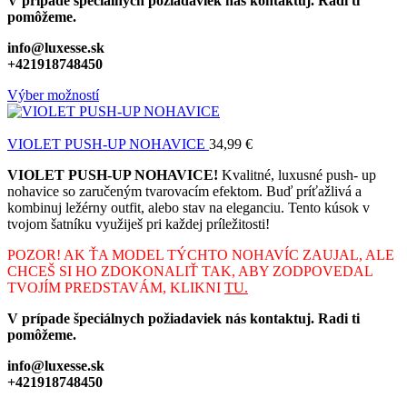
V prípade špeciálnych požiadaviek nás kontaktuj. Radi ti
pomôžeme.
info@luxesse.sk
+421918748450
Výber možností
VIOLET PUSH-UP NOHAVICE
34,99
€
VIOLET PUSH-UP NOHAVICE!
Kvalitné, luxusné push- up
nohavice so zaručeným tvarovacím efektom. Buď príťažlivá a
kombinuj ležérny outfit, alebo stav na eleganciu. Tento kúsok v
tvojom šatníku využiješ pri každej príležitosti!
POZOR! AK ŤA MODEL TÝCHTO NOHAVÍC ZAUJAL, ALE
CHCEŠ SI HO ZDOKONALIŤ TAK, ABY ZODPOVEDAL
TVOJÍM PREDSTAVÁM, KLIKNI
TU.
V prípade špeciálnych požiadaviek nás kontaktuj. Radi ti
pomôžeme.
info@luxesse.sk
+421918748450