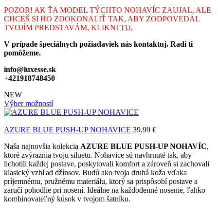
POZOR! AK ŤA MODEL TÝCHTO NOHAVÍC ZAUJAL, ALE
CHCEŠ SI HO ZDOKONALIŤ TAK, ABY ZODPOVEDAL
TVOJÍM PREDSTAVÁM, KLIKNI
TU.
V prípade špeciálnych požiadaviek nás kontaktuj. Radi ti
pomôžeme.
info@luxesse.sk
+421918748450
NEW
Výber možností
AZURE BLUE PUSH-UP NOHAVICE
39,99
€
Naša najnovšia kolekcia
AZURE BLUE PUSH-UP NOHAVÍC
,
ktoré zvýraznia tvoju siluetu. Nohavice sú navhrnuté tak, aby
lichotili každej postave, poskytovali komfort a zároveň si zachovali
klasický vzhľad džínsov. Budú ako tvoja druhá koža vďaka
príjemnému, pružnému materiálu, ktorý sa prispôsobí postave a
zaručí pohodlie pri nosení. Ideálne na každodenné nosenie, ľahko
kombinovateľný kúsok v tvojom šatníku.