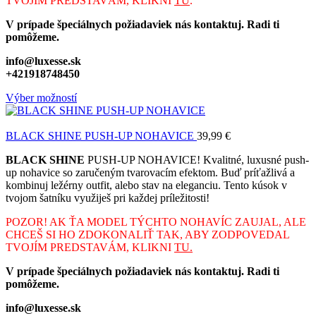
TVOJÍM PREDSTAVÁM, KLIKNI
TU
.
V prípade špeciálnych požiadaviek nás kontaktuj. Radi ti
pomôžeme.
info@luxesse.sk
+421918748450
Výber možností
BLACK SHINE PUSH-UP NOHAVICE
39,99
€
BLACK SHINE
PUSH-UP NOHAVICE!
Kvalitné, luxusné push-
up nohavice so zaručeným tvarovacím efektom. Buď príťažlivá a
kombinuj ležérny outfit, alebo stav na eleganciu. Tento kúsok v
tvojom šatníku využiješ pri každej príležitosti!
POZOR! AK ŤA MODEL TÝCHTO NOHAVÍC ZAUJAL, ALE
CHCEŠ SI HO ZDOKONALIŤ TAK, ABY ZODPOVEDAL
TVOJÍM PREDSTAVÁM, KLIKNI
TU.
V prípade špeciálnych požiadaviek nás kontaktuj. Radi ti
pomôžeme.
info@luxesse.sk