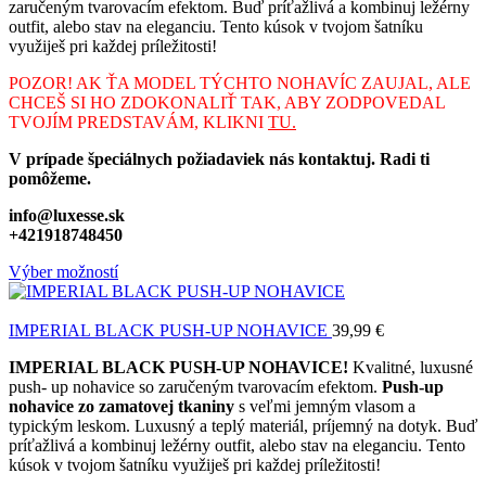
zaručeným tvarovacím efektom. Buď príťažlivá a kombinuj ležérny
outfit, alebo stav na eleganciu. Tento kúsok v tvojom šatníku
využiješ pri každej príležitosti!
POZOR! AK ŤA MODEL TÝCHTO NOHAVÍC ZAUJAL, ALE
CHCEŠ SI HO ZDOKONALIŤ TAK, ABY ZODPOVEDAL
TVOJÍM PREDSTAVÁM, KLIKNI
TU.
V prípade špeciálnych požiadaviek nás kontaktuj. Radi ti
pomôžeme.
info@luxesse.sk
+421918748450
Výber možností
IMPERIAL BLACK PUSH-UP NOHAVICE
39,99
€
IMPERIAL BLACK PUSH-UP NOHAVICE!
Kvalitné, luxusné
push- up nohavice so zaručeným tvarovacím efektom.
Push-up
nohavice zo zamatovej tkaniny
s veľmi jemným vlasom a
typickým leskom. Luxusný a teplý materiál, príjemný na dotyk. Buď
príťažlivá a kombinuj ležérny outfit, alebo stav na eleganciu. Tento
kúsok v tvojom šatníku využiješ pri každej príležitosti!