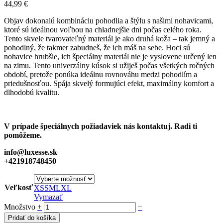
44,99
€
Objav dokonalú kombináciu pohodlia a štýlu s našimi nohavicami,
ktoré sú ideálnou voľbou na chladnejšie dni počas celého roka.
Tento skvele tvarovateľný materiál je ako druhá koža – tak jemný a
pohodlný, že takmer zabudneš, že ich máš na sebe. Hoci sú
nohavice hrubšie, ich špeciálny materiál nie je vyslovene určený len
na zimu. Tento univerzálny kúsok si užiješ počas všetkých ročných
období, pretože ponúka ideálnu rovnováhu medzi pohodlím a
priedušnosťou. Spája skvelý formujúci efekt, maximálny komfort a
dlhodobú kvalitu.
V prípade špeciálnych požiadaviek nás kontaktuj. Radi ti
pomôžeme.
info@luxesse.sk
+421918748450
Veľkosť
XS
S
M
L
XL
Vymazať
Množstvo
+
−
Pridať do košíka