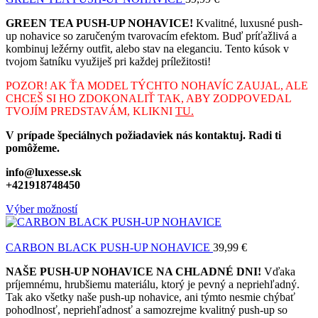
GREEN TEA PUSH-UP NOHAVICE!
Kvalitné, luxusné push-
up nohavice so zaručeným tvarovacím efektom. Buď príťažlivá a
kombinuj ležérny outfit, alebo stav na eleganciu. Tento kúsok v
tvojom šatníku využiješ pri každej príležitosti!
POZOR! AK ŤA MODEL TÝCHTO NOHAVÍC ZAUJAL, ALE
CHCEŠ SI HO ZDOKONALIŤ TAK, ABY ZODPOVEDAL
TVOJÍM PREDSTAVÁM, KLIKNI
TU.
V prípade špeciálnych požiadaviek nás kontaktuj. Radi ti
pomôžeme.
info@luxesse.sk
+421918748450
Výber možností
CARBON BLACK PUSH-UP NOHAVICE
39,99
€
NAŠE PUSH-UP NOHAVICE NA CHLADNÉ DNI!
Vďaka
príjemnému, hrubšiemu materiálu, ktorý je pevný a nepriehľadný.
Tak ako všetky naše push-up nohavice, ani týmto nesmie chýbať
pohodlnosť, nepriehľadnosť a samozrejme kvalitný push-up so