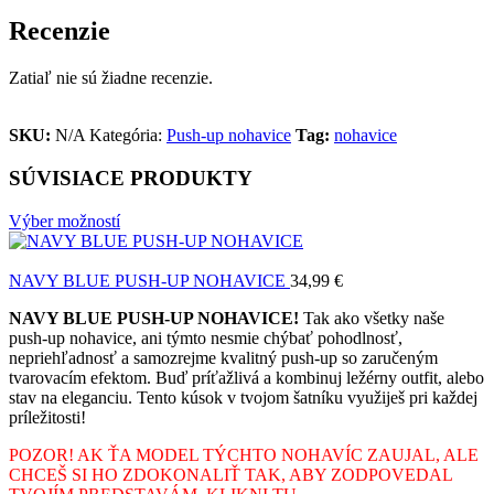
Recenzie
Zatiaľ nie sú žiadne recenzie.
SKU:
N/A
Kategória:
Push-up nohavice
Tag:
nohavice
SÚVISIACE PRODUKTY
Výber možností
NAVY BLUE PUSH-UP NOHAVICE
34,99
€
NAVY BLUE PUSH-UP NOHAVICE!
Tak ako všetky naše
push-up nohavice, ani týmto nesmie chýbať pohodlnosť,
nepriehľadnosť a samozrejme kvalitný push-up so zaručeným
tvarovacím efektom. Buď príťažlivá a kombinuj ležérny outfit, alebo
stav na eleganciu. Tento kúsok v tvojom šatníku využiješ pri každej
príležitosti!
POZOR! AK ŤA MODEL TÝCHTO NOHAVÍC ZAUJAL, ALE
CHCEŠ SI HO ZDOKONALIŤ TAK, ABY ZODPOVEDAL