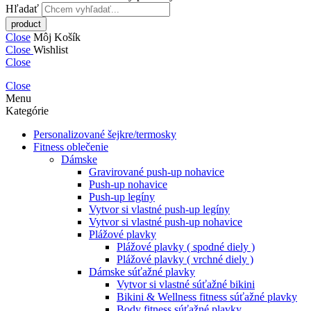
Hľadať
Close
Môj Košík
Close
Wishlist
Close
Close
Menu
Kategórie
Personalizované šejkre/termosky
Fitness oblečenie
Dámske
Gravirované push-up nohavice
Push-up nohavice
Push-up legíny
Vytvor si vlastné push-up legíny
Vytvor si vlastné push-up nohavice
Plážové plavky
Plážové plavky ( spodné diely )
Plážové plavky ( vrchné diely )
Dámske súťažné plavky
Vytvor si vlastné súťažné bikini
Bikini & Wellness fitness súťažné plavky
Body fitness súťažné plavky