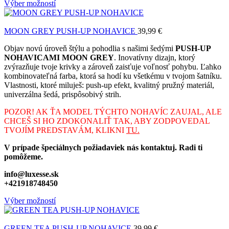
Výber možností
MOON GREY PUSH-UP NOHAVICE
39,99
€
Objav novú úroveň štýlu a pohodlia s našimi šedými
PUSH-UP
NOHAVICAMI MOON GREY
. Inovatívny dizajn, ktorý
zvýrazňuje tvoje krivky a zároveň zaisťuje voľnosť pohybu. Ľahko
kombinovateľná farba, ktorá sa hodí ku všetkému v tvojom šatníku.
Vlastnosti, ktoré miluješ: push-up efekt, kvalitný pružný materiál,
univerzálna šedá, prispôsobivý strih.
POZOR! AK ŤA MODEL TÝCHTO NOHAVÍC ZAUJAL, ALE
CHCEŠ SI HO ZDOKONALIŤ TAK, ABY ZODPOVEDAL
TVOJÍM PREDSTAVÁM, KLIKNI
TU.
V prípade špeciálnych požiadaviek nás kontaktuj. Radi ti
pomôžeme.
info@luxesse.sk
+421918748450
Výber možností
GREEN TEA PUSH-UP NOHAVICE
39,99
€