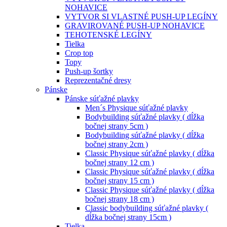
NOHAVICE
VYTVOR SI VLASTNÉ PUSH-UP LEGÍNY
GRAVIROVANÉ PUSH-UP NOHAVICE
TEHOTENSKÉ LEGÍNY
Tielka
Crop top
Topy
Push-up šortky
Reprezentačné dresy
Pánske
Pánske súťažné plavky
Men´s Physique súťažné plavky
Bodybuilding súťažné plavky ( dĺžka
bočnej strany 5cm )
Bodybuilding súťažné plavky ( dĺžka
bočnej strany 2cm )
Classic Physique súťažné plavky ( dĺžka
bočnej strany 12 cm )
Classic Physique súťažné plavky ( dĺžka
bočnej strany 15 cm )
Classic Physique súťažné plavky ( dĺžka
bočnej strany 18 cm )
Classic bodybuilding súťažné plavky (
dĺžka bočnej strany 15cm )
Tielka