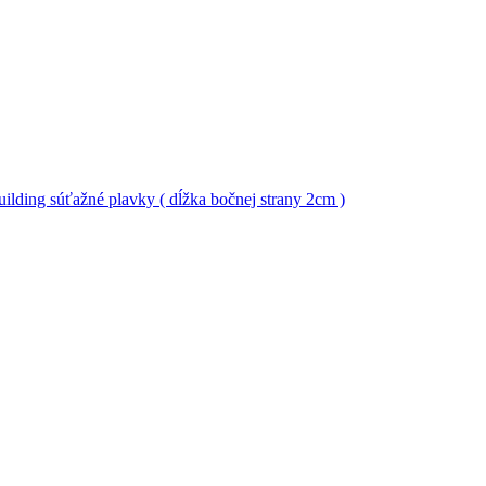
ilding súťažné plavky ( dĺžka bočnej strany 2cm )