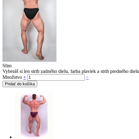
Slim
Vyberáš si len strih zadného dielu, farba plaviek a strih predného di
Množstvo
+
−
Pridať do košíka