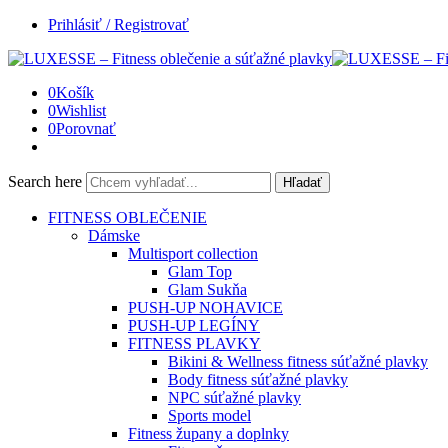
Prihlásiť / Registrovať
0
Košík
0
Wishlist
0
Porovnať
Search here
Hľadať
FITNESS OBLEČENIE
Dámske
Multisport collection
Glam Top
Glam Sukňa
PUSH-UP NOHAVICE
PUSH-UP LEGÍNY
FITNESS PLAVKY
Bikini & Wellness fitness súťažné plavky
Body fitness súťažné plavky
NPC súťažné plavky
Sports model
Fitness župany a doplnky