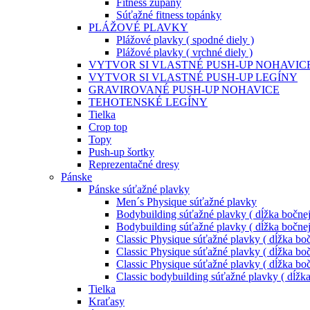
Fitness župany
Súťažné fitness topánky
PLÁŽOVÉ PLAVKY
Plážové plavky ( spodné diely )
Plážové plavky ( vrchné diely )
VYTVOR SI VLASTNÉ PUSH-UP NOHAVIC
VYTVOR SI VLASTNÉ PUSH-UP LEGÍNY
GRAVIROVANÉ PUSH-UP NOHAVICE
TEHOTENSKÉ LEGÍNY
Tielka
Crop top
Topy
Push-up šortky
Reprezentačné dresy
Pánske
Pánske súťažné plavky
Men´s Physique súťažné plavky
Bodybuilding súťažné plavky ( dĺžka bočnej
Bodybuilding súťažné plavky ( dĺžka bočnej
Classic Physique súťažné plavky ( dĺžka boč
Classic Physique súťažné plavky ( dĺžka boč
Classic Physique súťažné plavky ( dĺžka boč
Classic bodybuilding súťažné plavky ( dĺžk
Tielka
Kraťasy