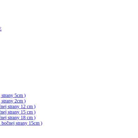
E
 strany 5cm )
 strany 2cm )
nej strany 12 cm )
nej strany 15 cm )
nej strany 18 cm )
a bočnej strany 15cm )