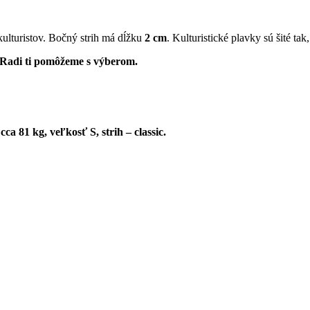
ulturistov. Bočný strih má dĺžku
2 cm
. Kulturistické plavky sú šité ta
j. Radi ti pomôžeme s výberom.
 81 kg, veľkosť S, strih – classic.