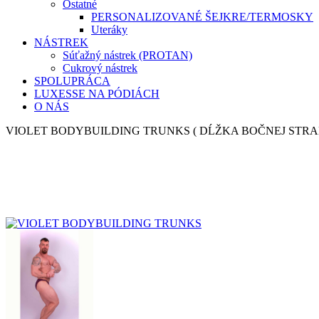
Ostatné
PERSONALIZOVANÉ ŠEJKRE/TERMOSKY
Uteráky
NÁSTREK
Súťažný nástrek (PROTAN)
Cukrový nástrek
SPOLUPRÁCA
LUXESSE NA PÓDIÁCH
O NÁS
VIOLET BODYBUILDING TRUNKS ( DĹŽKA BOČNEJ STRA