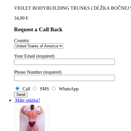
VIOLET BODYBUILDING TRUNKS ( DĹŽKA BOČNEJ 
34,00
€
Request a Call Back
Country
Your Email (required)
Phone Number (required)
Call
SMS
WhatsApp
Máte otázku?