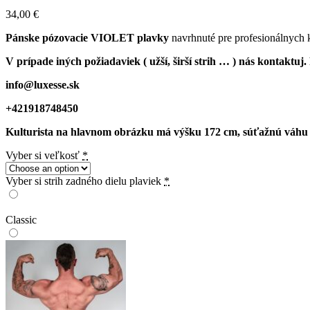
34,00
€
Pánske pózovacie VIOLET plavky
navrhnuté pre profesionálnych k
V prípade iných požiadaviek ( užší, širší strih … ) nás kontaktu
info@luxesse.sk
+421918748450
Kulturista na hlavnom obrázku má výšku 172 cm, súťažnú váhu cca
Vyber si veľkosť
*
Vyber si strih zadného dielu plaviek
*
Classic