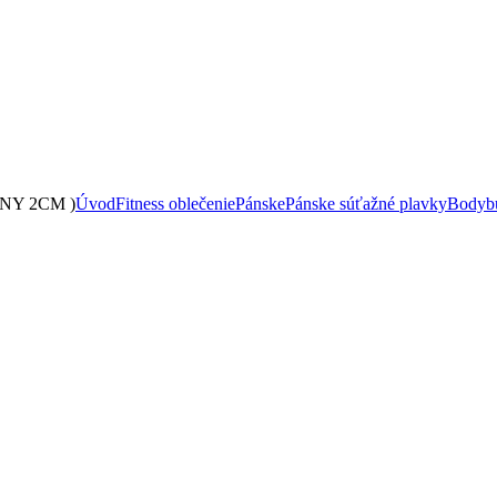
NY 2CM )
Úvod
Fitness oblečenie
Pánske
Pánske súťažné plavky
Bodybu