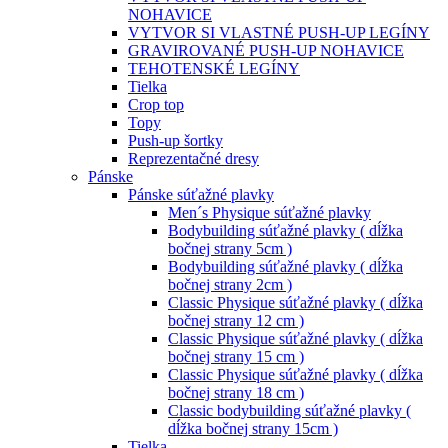
NOHAVICE
VYTVOR SI VLASTNÉ PUSH-UP LEGÍNY
GRAVIROVANÉ PUSH-UP NOHAVICE
TEHOTENSKÉ LEGÍNY
Tielka
Crop top
Topy
Push-up šortky
Reprezentačné dresy
Pánske
Pánske súťažné plavky
Men´s Physique súťažné plavky
Bodybuilding súťažné plavky ( dĺžka
bočnej strany 5cm )
Bodybuilding súťažné plavky ( dĺžka
bočnej strany 2cm )
Classic Physique súťažné plavky ( dĺžka
bočnej strany 12 cm )
Classic Physique súťažné plavky ( dĺžka
bočnej strany 15 cm )
Classic Physique súťažné plavky ( dĺžka
bočnej strany 18 cm )
Classic bodybuilding súťažné plavky (
dĺžka bočnej strany 15cm )
Tielka