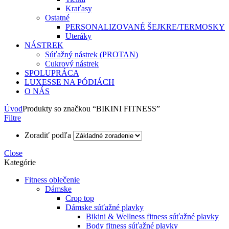
Kraťasy
Ostatné
PERSONALIZOVANÉ ŠEJKRE/TERMOSKY
Uteráky
NÁSTREK
Súťažný nástrek (PROTAN)
Cukrový nástrek
SPOLUPRÁCA
LUXESSE NA PÓDIÁCH
O NÁS
Úvod
Produkty so značkou “BIKINI FITNESS”
Filtre
Zoradiť podľa
Close
Kategórie
Fitness oblečenie
Dámske
Crop top
Dámske súťažné plavky
Bikini & Wellness fitness súťažné plavky
Body fitness súťažné plavky