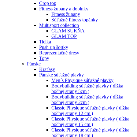
Crop top
Fitness župany a doplnky
Fitness župany
Súťažné fitness topánky
Multisport collection
GLAM SUKŇA
GLAM TOP
Tielka
Push-up šortky
Reprezentačné dresy
Topy
Pánske
Kraťasy
Pánske súťažné plavky
Men´s Physique súťažné plavky
Bodybuilding súťažné plavky ( dĺžka
bočnej strany 5cm )
Bodybuilding súťažné plavky ( dĺžka
bočnej strany 2cm )
Classic Physique súťažné plavky ( dĺžka
bočnej strany 12 cm )
Classic Physique súťažné plavky ( dĺžka
bočnej strany 15 cm )
Classic Physique súťažné plavky ( dĺžka
bočnej strany 18 cm )