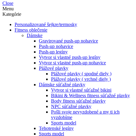
Close
Menu
Kategórie
Personalizované šejkre/termosky
Fitness oblečenie
Dámske
Gravirované push-up nohavice
Push-up nohavice
Push-up legíny
Vytvor si vlastné push-up legíny
Vytvor si vlastné push-up nohavice
Plážové plavky
Plážové plavky ( spodné diely )
Plážové plavky ( vrchné diely )
Dámske súťažné plavky
Vytvor si vlastné súťažné bikini
Bikini & Wellness fitness súťažné plavky
Body fitness súťažné plavky
NPC súťažné plavky
Pošli svoje nevyzdobené a my ti ich
vyzdobíme
Sports model
Tehotenské legíny
Sports model