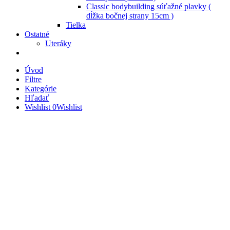
Classic bodybuilding súťažné plavky (
dĺžka bočnej strany 15cm )
Tielka
Ostatné
Uteráky
Úvod
Filtre
Kategórie
Hľadať
Wishlist
0
Wishlist