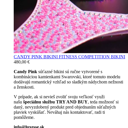
CANDY PINK BIKINI FITNESS COMPETITION BIKINI
480,00
€
Candy Pink
súťazné bikini sú ručne vytvorené s
kombináciou kamienkami Swarovski, ktoré tomuto modelu
dodávajú romantický vzhľad so sladkým nádychom nežnosti
a ženskosti.
V prípade, ak si nevieš zvoliť svoju veľkosť využi
našu
špeciálnu službu TRY AND BUY
, teda možnosť si
daný, nevyzdobený produkt pred objednaním súťažných
plaviek vyskúšať. Neváhaj nás kontaktovať, radi ti
pomôžeme.
info@luxesse.sk