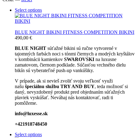
Select options
BLUE NIGHT BIKINI FITNESS COMPETITION BIKINI
490,00
€
BLUE NIGHT
súťažné bikini sú ručne vytvorené v
tajomných farbách noci s tónmi čiernych a modrých kryštálov
v kombinácii kamienkov
SWAROVSKI
na luxusne
zamatovom, čiernom podklade. Súčasťou vrchného dielu
bikín sú vyberateľné push-up vankúšiky.
V prípade, ak si nevieš zvoliť svoju veľkosť využi
našu
špeciálnu službu TRY AND BUY
, teda možnosť si
daný, nevyzdobený produkt pred objednaním súťažných
plaviek vyskúšať. Neváhaj nás kontaktovať, radi ti
pomôžeme.
info@luxesse.sk
+421918748450
Select options