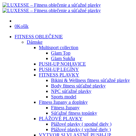
0
Košík
FITNESS OBLEČENIE
Dámske
Multisport collection
Glam Top
Glam Sukňa
PUSH-UP NOHAVICE
PUSH-UP LEGÍNY
FITNESS PLAVKY
Bikini & Wellness fitness súťažné plavky
Body fitness súťažné plavky
NPC súťažné plavky
Sports model
Fitness župany a doplnky
Fitness župany
Súťažné fitness topánky
PLÁŽOVÉ PLAVKY
Plážové plavky ( spodné diely )
Plážové plavky ( vrchné diely )
VYTVOR SI VLASTNÉ PUSH-UP