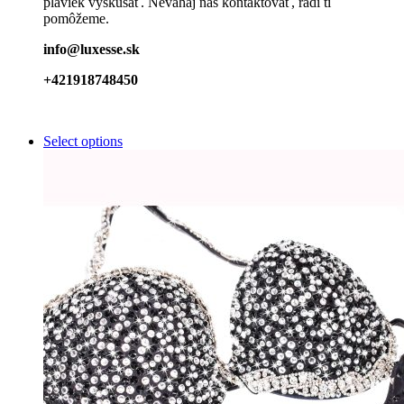
plaviek vyskúšať. Neváhaj nás kontaktovať, radi ti
pomôžeme.
info@luxesse.sk
+421918748450
Select options