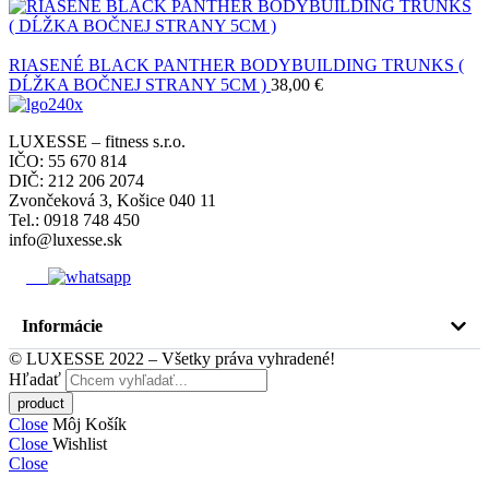
RIASENÉ BLACK PANTHER BODYBUILDING TRUNKS (
DĹŽKA BOČNEJ STRANY 5CM )
38,00
€
LUXESSE – fitness s.r.o.
IČO: 55 670 814
DIČ: 212 206 2074
Zvončeková 3, Košice 040 11
Tel.: 0918 748 450
info@luxesse.sk
Informácie
© LUXESSE 2022 – Všetky práva vyhradené!
Hľadať
Close
Môj Košík
Close
Wishlist
Close