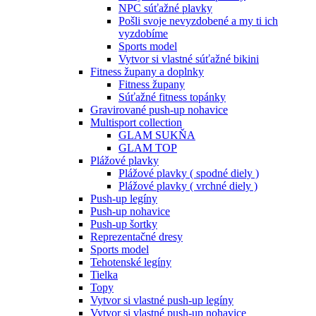
NPC súťažné plavky
Pošli svoje nevyzdobené a my ti ich
vyzdobíme
Sports model
Vytvor si vlastné súťažné bikini
Fitness župany a doplnky
Fitness župany
Súťažné fitness topánky
Gravirované push-up nohavice
Multisport collection
GLAM SUKŇA
GLAM TOP
Plážové plavky
Plážové plavky ( spodné diely )
Plážové plavky ( vrchné diely )
Push-up legíny
Push-up nohavice
Push-up šortky
Reprezentačné dresy
Sports model
Tehotenské legíny
Tielka
Topy
Vytvor si vlastné push-up legíny
Vytvor si vlastné push-up nohavice