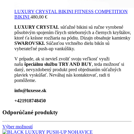
LUXURY CRYSTAL BIKINI FITNESS COMPETITION
BIKINI
480,00
€
LUXURY CRYSTAL
súťažné bikini sú ručne vyrobené
pôsobivým spojením čírych strieborných a čiernych kryštálov,
ktoré ťa krásne rozžiaria na pódiu. Dizajn obsahuje kamienky
SWAROVSKI.
Súčasťou vrchného dielu bikín sú
vyberateľné push-up vankúšiky.
V prípade, ak si nevieš zvoliť svoju veľkosť využi
našu
špeciálnu službu TRY AND BUY
, teda možnosť si
daný, nevyzdobený produkt pred objednaním súťažných
plaviek vyskúšať. Neváhaj nás kontaktovať, radi ti
pomôžeme.
info@luxesse.sk
+421918748450
Odporúčané produkty
Výber možností