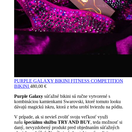
PURPLE GALAXY BIKINI FITNESS COMPETITION
BIKINI
480,00
€
Purple Galaxy
súťažné bikini sú ručne vytvorené s
kombináciou kamienkami Swarovski, ktoré tomuto looku
dávajú magickú iskru, ktorá z teba urobí hviezdu na pódiu.
V prípade, ak si nevieš zvoliť svoju veľkosť využi
našu
špeciálnu službu TRY AND BUY
, teda možnosť si
daný, nevyzdobený produkt pred objednaním súťažných