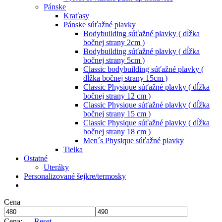
Pánske
Kraťasy
Pánske súťažné plavky
Bodybuilding súťažné plavky ( dĺžka
bočnej strany 2cm )
Bodybuilding súťažné plavky ( dĺžka
bočnej strany 5cm )
Classic bodybuilding súťažné plavky (
dĺžka bočnej strany 15cm )
Classic Physique súťažné plavky ( dĺžka
bočnej strany 12 cm )
Classic Physique súťažné plavky ( dĺžka
bočnej strany 15 cm )
Classic Physique súťažné plavky ( dĺžka
bočnej strany 18 cm )
Men´s Physique súťažné plavky
Tielka
Ostatné
Uteráky
Personalizované šejkre/termosky
Cena
Cena:
—
Reset