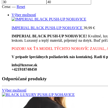
Cena:
—
Reset
Výber možností
IMPERIAL BLACK PUSH-UP NOHAVICE
39,99
€
IMPERIAL BLACK PUSH-UP NOHAVICE!
Kvalitné, lu
leskom. Luxusný a teplý materiál, príjemný na dotyk. Buď príťaž
POZOR! AK ŤA MODEL TÝCHTO NOHAVÍC ZAUJAL, 
V prípade špeciálnych požiadaviek nás kontaktuj. Radi ti
info@luxesse.sk
+421918748450
Odporúčané produkty
Výber možností