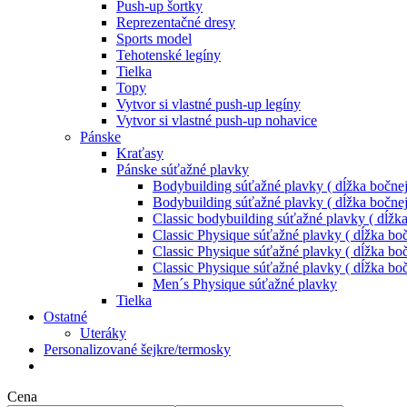
Push-up šortky
Reprezentačné dresy
Sports model
Tehotenské legíny
Tielka
Topy
Vytvor si vlastné push-up legíny
Vytvor si vlastné push-up nohavice
Pánske
Kraťasy
Pánske súťažné plavky
Bodybuilding súťažné plavky ( dĺžka bočnej
Bodybuilding súťažné plavky ( dĺžka bočnej
Classic bodybuilding súťažné plavky ( dĺžk
Classic Physique súťažné plavky ( dĺžka boč
Classic Physique súťažné plavky ( dĺžka boč
Classic Physique súťažné plavky ( dĺžka boč
Men´s Physique súťažné plavky
Tielka
Ostatné
Uteráky
Personalizované šejkre/termosky
Cena