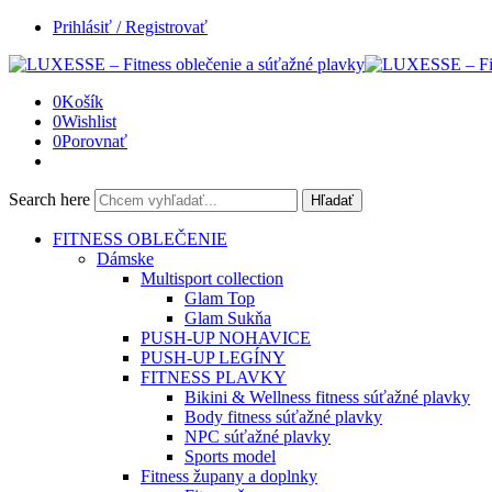
Prihlásiť / Registrovať
0
Košík
0
Wishlist
0
Porovnať
Search here
Hľadať
FITNESS OBLEČENIE
Dámske
Multisport collection
Glam Top
Glam Sukňa
PUSH-UP NOHAVICE
PUSH-UP LEGÍNY
FITNESS PLAVKY
Bikini & Wellness fitness súťažné plavky
Body fitness súťažné plavky
NPC súťažné plavky
Sports model
Fitness župany a doplnky