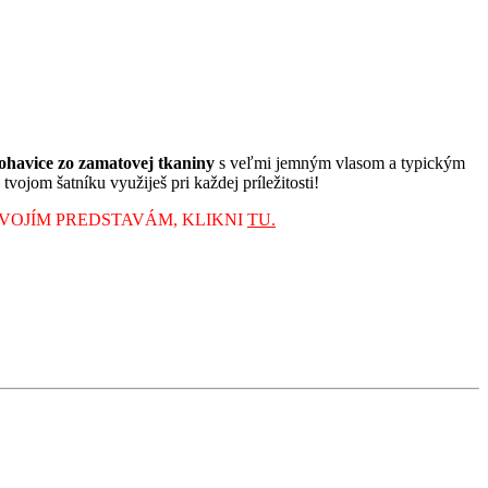
ohavice zo zamatovej tkaniny
s veľmi jemným vlasom a typickým
tvojom šatníku využiješ pri každej príležitosti!
TVOJÍM PREDSTAVÁM, KLIKNI
TU.