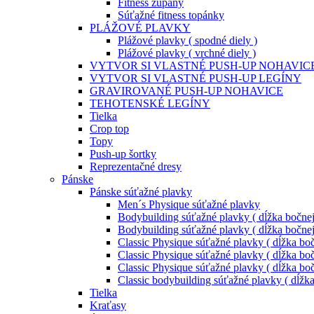
Fitness župany
Súťažné fitness topánky
PLÁŽOVÉ PLAVKY
Plážové plavky ( spodné diely )
Plážové plavky ( vrchné diely )
VYTVOR SI VLASTNÉ PUSH-UP NOHAVIC
VYTVOR SI VLASTNÉ PUSH-UP LEGÍNY
GRAVIROVANÉ PUSH-UP NOHAVICE
TEHOTENSKÉ LEGÍNY
Tielka
Crop top
Topy
Push-up šortky
Reprezentačné dresy
Pánske
Pánske súťažné plavky
Men´s Physique súťažné plavky
Bodybuilding súťažné plavky ( dĺžka bočnej
Bodybuilding súťažné plavky ( dĺžka bočnej
Classic Physique súťažné plavky ( dĺžka boč
Classic Physique súťažné plavky ( dĺžka boč
Classic Physique súťažné plavky ( dĺžka boč
Classic bodybuilding súťažné plavky ( dĺžk
Tielka
Kraťasy