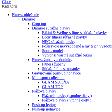
Close
Kategórie
Fitness oblečenie
Dámske
Crop top
Dámske súťažné plavky
Bikini & Wellness fitness súťažné plavky
Body fitness súťažné plavky
NPC súťažné plavky
Pošli svoje nevyzdobené a my ti ich vyzdob
Sports model
Vytvor si vlastné súťažné bikini
Fitness župany a doplnky
Fitness župany
Súťažné fitness topánky
Gravirované push-up nohavice
Multisport collection
GLAM SUKŇA
GLAM TOP
Plážové plavky
Plážové plavky ( spodné diely )
Plážové plavky ( vrchné diely )
Push-up legíny
Push-up nohavice