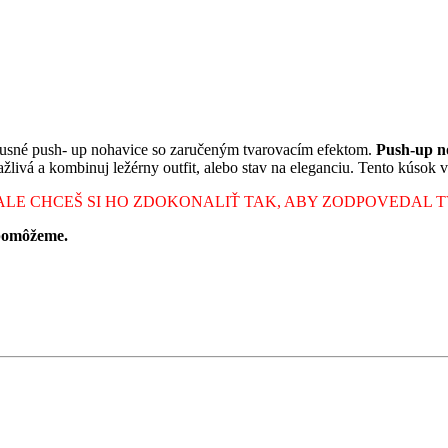
xusné push- up nohavice so zaručeným tvarovacím efektom.
Push-up n
livá a kombinuj ležérny outfit, alebo stav na eleganciu. Tento kúsok v 
ALE CHCEŠ SI HO ZDOKONALIŤ TAK, ABY ZODPOVEDAL 
 pomôžeme.