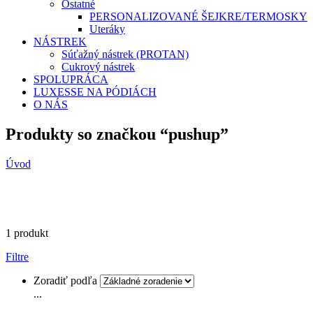
Ostatné
PERSONALIZOVANÉ ŠEJKRE/TERMOSKY
Uteráky
NÁSTREK
Súťažný nástrek (PROTAN)
Cukrový nástrek
SPOLUPRÁCA
LUXESSE NA PÓDIÁCH
O NÁS
Produkty so značkou “pushup”
Úvod
1 produkt
Filtre
Zoradiť podľa
...