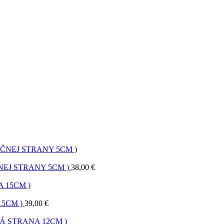
EJ STRANY 5CM )
38,00
€
15CM )
39,00
€