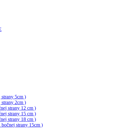
E
 strany 5cm )
 strany 2cm )
nej strany 12 cm )
nej strany 15 cm )
nej strany 18 cm )
a bočnej strany 15cm )