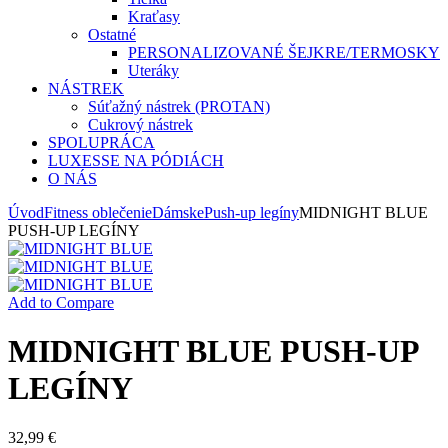
Kraťasy
Ostatné
PERSONALIZOVANÉ ŠEJKRE/TERMOSKY
Uteráky
NÁSTREK
Súťažný nástrek (PROTAN)
Cukrový nástrek
SPOLUPRÁCA
LUXESSE NA PÓDIÁCH
O NÁS
Úvod
Fitness oblečenie
Dámske
Push-up legíny
MIDNIGHT BLUE
PUSH-UP LEGÍNY
Add to Compare
MIDNIGHT BLUE PUSH-UP
LEGÍNY
32,99
€