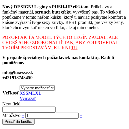
Nový DESIGN! Legíny s PUSH-UP efektom.
Priliehavý a
funkčný materiál,
scrunch butt efekt
, vyvýšený pás. To všetko ti
ponúkame v tomto našom kúsku, ktorý ti naviac poskytne komfort a
krásne zvýrazní tvoje sexy krivky. BEST produkt, pre všetky ženy,
ktoré chcú vynikať nielen vo fitku, ale aj mimo neho.
POZOR! AK ŤA MODEL TÝCHTO LEGÍN ZAUJAL, ALE
CHCEŠ SI HO ZDOKONALIŤ TAK, ABY ZODPOVEDAL
TVOJÍM PREDSTAVÁM, KLIKNI
TU
.
V prípade špeciálnych požiadaviek nás kontaktuj. Radi ti
pomôžeme.
info@luxesse.sk
+421918748450
Veľkosť
XS
S
M
L
XL
Vymazať
New field
Množstvo
+
−
Pridať do košíka