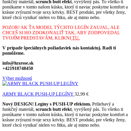
funkčný materiál,
scrunch butt efekt
, vyvýšený pás. To všetko ti
ponúkame v tomto našom kúsku, ktorý ti naviac poskytne komfort a
krásne zvýrazní tvoje sexy krivky. BEST produkt, pre všetky ženy,
ktoré chcú vynikať nielen vo fitku, ale aj mimo neho.
POZOR! AK ŤA MODEL TÝCHTO LEGÍN ZAUJAL, ALE
CHCEŠ SI HO ZDOKONALIŤ TAK, ABY ZODPOVEDAL
TVOJÍM PREDSTAVÁM, KLIKNI
TU.
V prípade špeciálnych požiadaviek nás kontaktuj. Radi ti
pomôžeme.
info@luxesse.sk
+421918748450
Výber možností
ARMY BLACK PUSH-UP LEGÍNY
32,99
€
Nový DESIGN! Legíny s PUSH-UP efektom.
Priliehavý a
funkčný materiál,
scrunch butt efekt
, vyvýšený pás. To všetko ti
ponúkame v tomto našom kúsku, ktorý ti naviac poskytne komfort a
krásne zvýrazní tvoje sexy krivky. BEST produkt, pre všetky ženy,
ktoré chcú vynikať nielen vo fitku, ale aj mimo neho.