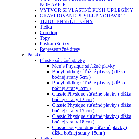
NOHAVICE
VYTVOR SI VLASTNÉ PUSH-UP LEGÍNY
GRAVIROVANÉ PUSH-UP NOHAVICE
TEHOTENSKÉ LEGÍNY
Tielka
Crop top
Topy
Push-up šortky
Reprezentačné dresy
Pánske
Pánske súťažné plavky
Men´s Physique súťažné plavky
Bodybuilding súťažné plavky ( dĺžka
bočnej strany 5cm )
Bodybuilding súťažné plavky ( dĺžka
bočnej strany 2cm )
Classic Physique súťažné plavky ( dĺžka
bočnej strany 12 cm )
Classic Physique súťažné plavky ( dĺžka
bočnej strany 15 cm )
Classic Physique súťažné plavky ( dĺžka
bočnej strany 18 cm )
Classic bodybuilding súťažné plavky (
dĺžka bočnej strany 15cm )
Tielka