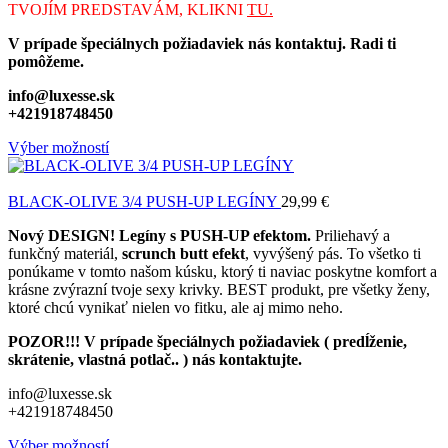
TVOJÍM PREDSTAVÁM, KLIKNI
TU.
V prípade špeciálnych požiadaviek nás kontaktuj. Radi ti
pomôžeme.
info@luxesse.sk
+421918748450
Výber možností
BLACK-OLIVE 3/4 PUSH-UP LEGÍNY
29,99
€
Nový DESIGN! Legíny s PUSH-UP efektom.
Priliehavý a
funkčný materiál,
scrunch butt efekt
, vyvýšený pás. To všetko ti
ponúkame v tomto našom kúsku, ktorý ti naviac poskytne komfort a
krásne zvýrazní tvoje sexy krivky. BEST produkt, pre všetky ženy,
ktoré chcú vynikať nielen vo fitku, ale aj mimo neho.
POZOR!!! V prípade špeciálnych požiadaviek ( predĺženie,
skrátenie, vlastná potlač.. ) nás kontaktujte.
info@luxesse.sk
+421918748450
Výber možností