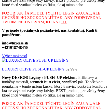
krásne zvýrazní tvoje sexy krivky. BEST produkt, pre všetky ženy,
ktoré chcú vynikať nielen vo fitku, ale aj mimo neho.
POZOR! AK ŤA MODEL TÝCHTO LEGÍN ZAUJAL, ALE
CHCEŠ SI HO ZDOKONALIŤ TAK, ABY ZODPOVEDAL
TVOJÍM PREDSTAVÁM, KLIKNI
TU.
V prípade špeciálnych požiadaviek nás kontaktuj. Radi ti
pomôžeme.
info@luxesse.sk
+421918748450
Výber možností
LUXURY OLIVE PUSH-UP LEGÍNY
32,99
€
Nový DESIGN! Legíny s PUSH- UP efektom.
Priliehavý a
funkčný materiál,
scrunch butt efekt
, vyvýšený pás. To všetko ti
ponúkame v tomto našom kúsku, ktorý ti naviac poskytne komfort a
krásne zvýrazní tvoje sexy krivky. BEST produkt, pre všetky ženy,
ktoré chcú vynikať nielen vo fitku, ale aj mimo neho.
POZOR! AK ŤA MODEL TÝCHTO LEGÍN ZAUJAL, ALE
CHCEŠ SI HO ZDOKONALIŤ TAK, ABY ZODPOVEDAL