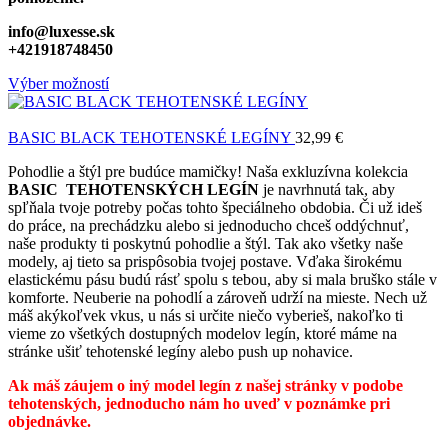
info@luxesse.sk
+421918748450
Výber možností
BASIC BLACK TEHOTENSKÉ LEGÍNY
32,99
€
Pohodlie a štýl pre budúce mamičky! Naša exkluzívna kolekcia
BASIC TEHOTENSKÝCH LEGÍN
je navrhnutá tak, aby
spľňala tvoje potreby počas tohto špeciálneho obdobia. Či už ideš
do práce, na prechádzku alebo si jednoducho chceš oddýchnuť,
naše produkty ti poskytnú pohodlie a štýl. Tak ako všetky naše
modely, aj tieto sa prispôsobia tvojej postave. Vďaka širokému
elastickému pásu budú rásť spolu s tebou, aby si mala bruško stále v
komforte. Neuberie na pohodlí a zároveň udrží na mieste. Nech už
máš akýkoľvek vkus, u nás si určite niečo vyberieš, nakoľko ti
vieme zo všetkých dostupných modelov legín, ktoré máme na
stránke ušiť tehotenské legíny alebo push up nohavice.
Ak máš záujem o iný model legín z našej stránky v podobe
tehotenských, jednoducho nám ho uveď v poznámke pri
objednávke.