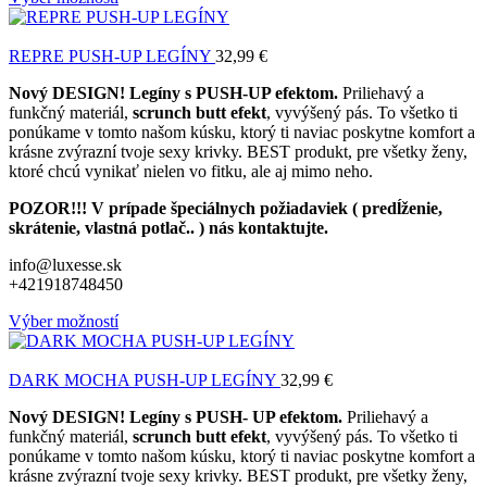
REPRE PUSH-UP LEGÍNY
32,99
€
Nový DESIGN! Legíny s PUSH-UP efektom.
Priliehavý a
funkčný materiál,
scrunch butt efekt
, vyvýšený pás. To všetko ti
ponúkame v tomto našom kúsku, ktorý ti naviac poskytne komfort a
krásne zvýrazní tvoje sexy krivky. BEST produkt, pre všetky ženy,
ktoré chcú vynikať nielen vo fitku, ale aj mimo neho.
POZOR!!! V prípade špeciálnych požiadaviek ( predĺženie,
skrátenie, vlastná potlač.. ) nás kontaktujte.
info@luxesse.sk
+421918748450
Výber možností
DARK MOCHA PUSH-UP LEGÍNY
32,99
€
Nový DESIGN! Legíny s PUSH- UP efektom.
Priliehavý a
funkčný materiál,
scrunch butt efekt
, vyvýšený pás. To všetko ti
ponúkame v tomto našom kúsku, ktorý ti naviac poskytne komfort a
krásne zvýrazní tvoje sexy krivky. BEST produkt, pre všetky ženy,