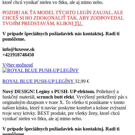
ktoré chcú vynikať nielen vo fitku, ale aj mimo neho.
POZOR! AK ŤA MODEL TÝCHTO LEGÍN ZAUJAL, ALE
CHCEŠ SI HO ZDOKONALIŤ TAK, ABY ZODPOVEDAL
TVOJÍM PREDSTAVÁM, KLIKNI
TU.
V prípade špeciálnych požiadaviek nás kontaktuj. Radi ti
pomôžeme.
info@luxesse.sk
+421918748450
Výber možností
ROYAL BLUE PUSH-UP LEGÍNY
32,99
€
Nový DESIGN! Legíny s PUSH- UP efektom.
Priliehavý a
funkčný materiál,
scrunch butt efekt
.
Vyvýšený prekrížený pás s
originalným dizajnom v tvare X
. To všetko ti ponúkame v tomto
našom kúsku, ktorý ti naviac poskytne komfort a krásne zvýrazní
tvoje sexy krivky. BEST produkt, pre všetky ženy, ktoré chcú
vynikať nielen vo fitku, ale aj mimo neho.
V prípade špeciálnych požiadaviek nás kontaktuj. Radi ti
pomôžeme.