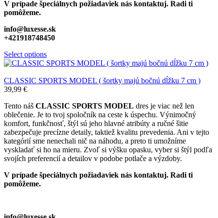
V prípade špeciálnych požiadaviek nás kontaktuj. Radi ti
pomôžeme.
info@luxesse.sk
+421918748450
Select options
CLASSIC SPORTS MODEL ( šortky majú bočnú dĺžku 7 cm )
39,99
€
Tento náš
CLASSIC
SPORTS MODEL
dres je viac než len
oblečenie. Je to tvoj spoločník na ceste k úspechu. Výnimočný
komfort, funkčnosť, štýl sú jeho hlavné atribúty a ručné šitie
zabezpečuje precízne detaily, taktiež kvalitu prevedenia. Ani v tejto
kategórií sme nenechali nič na náhodu, a preto ti umožníme
vyskladať si ho na mieru. Zvoľ si výšku opasku, vyber si štýl podľa
svojích preferencií a detailov v podobe potlače a výzdoby.
V prípade špeciálnych požiadaviek nás kontaktuj. Radi ti
pomôžeme.
info@luxesse.sk