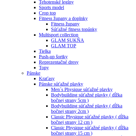
Tehotenské legíny
Sports model
Crop top
Fitness župany a doplnky
Fitness župany
Súťažné fitness topánky
Multisport collection
GLAM SUKŇA
GLAM TOP
Tielka
Push-up šortky
Reprezentačné dresy
Topy
Pánske
Kraťasy
Pánske súťažné plavky
Men´s Physique súťažné plavky
Bodybuilding súťažné plavky ( dĺžka
bočnej strany 5cm )
Bodybuilding súťažné plavky ( dĺžka
bočnej strany 2cm )
Classic Physique súťažné plavky ( dĺžka
bočnej strany 12 cm )
Classic Physique súťažné plavky ( dĺžka
bočnej strany 15 cm )