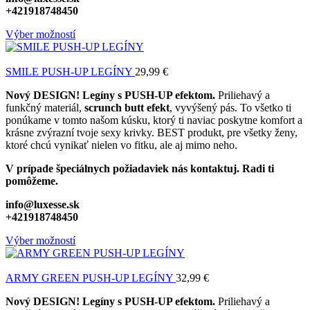
+421918748450
Výber možností
SMILE PUSH-UP LEGÍNY
29,99
€
Nový DESIGN! Legíny s PUSH-UP efektom.
Priliehavý a
funkčný materiál,
scrunch butt efekt
, vyvýšený pás. To všetko ti
ponúkame v tomto našom kúsku, ktorý ti naviac poskytne komfort a
krásne zvýrazní tvoje sexy krivky. BEST produkt, pre všetky ženy,
ktoré chcú vynikať nielen vo fitku, ale aj mimo neho.
V prípade špeciálnych požiadaviek nás kontaktuj. Radi ti
pomôžeme.
info@luxesse.sk
+421918748450
Výber možností
ARMY GREEN PUSH-UP LEGÍNY
32,99
€
Nový DESIGN! Legíny s PUSH-UP efektom.
Priliehavý a