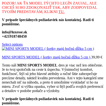
POZOR! AK ŤA MODEL TÝCHTO LEGÍN ZAUJAL, ALE
CHCEŠ SI HO ZDOKONALIŤ TAK, ABY ZODPOVEDAL
TVOJÍM PREDSTAVÁM, KLIKNI
TU.
V prípade špeciálnych požiadaviek nás kontaktuj. Radi ti
pomôžeme.
info@luxesse.sk
+421918748450
Select options
MINI SPORTS MODEL ( šortky majú bočnú dĺžku 5 cm )
39,99
€
Tento náš
MINI
SPORTS MODEL
dres je viac než len oblečenie.
Je to tvoj spoločník na ceste k úspechu. Výnimočný komfort,
funkčnosť, štýl sú jeho hlavné atribúty a ručné šitie zabezpečuje
precízne detaily, taktiež kvalitu prevedenia. Ani v tejto kategórií sme
nenechali nič na náhodu, a preto ti umožníme vyskladať si ho na
mieru. Zvoľ si výšku opasku, vyber si štýl podľa svojích preferencií
a detailov v podobe potlače a výzdoby.
V prípade špeciálnych požiadaviek nás kontaktuj. Radi ti
pomôžeme.