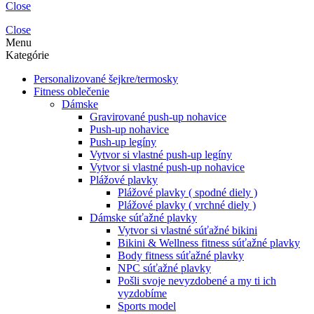
Close
Close
Menu
Kategórie
Personalizované šejkre/termosky
Fitness oblečenie
Dámske
Gravirované push-up nohavice
Push-up nohavice
Push-up legíny
Vytvor si vlastné push-up legíny
Vytvor si vlastné push-up nohavice
Plážové plavky
Plážové plavky ( spodné diely )
Plážové plavky ( vrchné diely )
Dámske súťažné plavky
Vytvor si vlastné súťažné bikini
Bikini & Wellness fitness súťažné plavky
Body fitness súťažné plavky
NPC súťažné plavky
Pošli svoje nevyzdobené a my ti ich
vyzdobíme
Sports model