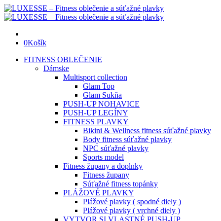
0
Košík
FITNESS OBLEČENIE
Dámske
Multisport collection
Glam Top
Glam Sukňa
PUSH-UP NOHAVICE
PUSH-UP LEGÍNY
FITNESS PLAVKY
Bikini & Wellness fitness súťažné plavky
Body fitness súťažné plavky
NPC súťažné plavky
Sports model
Fitness župany a doplnky
Fitness župany
Súťažné fitness topánky
PLÁŽOVÉ PLAVKY
Plážové plavky ( spodné diely )
Plážové plavky ( vrchné diely )
VYTVOR SI VLASTNÉ PUSH-UP