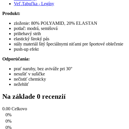
Veľ.Tabuľka - Legíny
Produkt:
zloženie: 80% POLYAMID, 20% ELASTAN
potlač: modrá, semišová
priliehavý strih
elastický široký pás
stály materiál šitý špeciálnymi niťami pre športové oblečenie
push-up efekt
Odporúčania:
prať naruby, bez aviváže pri 30°
nesušiť v sušičke
nečistiť chemicky
nežehliť
Na základe 0 recenzií
0.00
Celkovo
0%
0%
0%